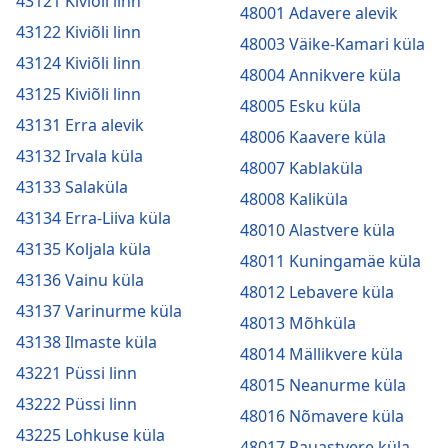
43121 Kiviõli linn
48001 Adavere alevik
43122 Kiviõli linn
48003 Väike-Kamari küla
43124 Kiviõli linn
48004 Annikvere küla
43125 Kiviõli linn
48005 Esku küla
43131 Erra alevik
48006 Kaavere küla
43132 Irvala küla
48007 Kablaküla
43133 Salaküla
48008 Kaliküla
43134 Erra-Liiva küla
48010 Alastvere küla
43135 Koljala küla
48011 Kuningamäe küla
43136 Vainu küla
48012 Lebavere küla
43137 Varinurme küla
48013 Mõhküla
43138 Ilmaste küla
48014 Mällikvere küla
43221 Püssi linn
48015 Neanurme küla
43222 Püssi linn
48016 Nõmavere küla
43225 Lohkuse küla
48017 Pauastvere küla