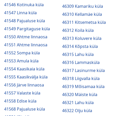
41546 Kotinuka küla
46309 Kamariku küla
41547 Linna küla
46310 Kellamäe küla
41548 Pajualuse küla
46311 Kitsemetsa küla
41549 Pargitaguse küla
46312 Koila küla
41550 Ahtme linnaosa
46313 Koluvere küla
41551 Ahtme linnaosa
46314 Kõpsta küla
41552 Sompa küla
46315 Lahu küla
41553 Amula küla
46316 Lammasküla
41554 Kaasikaia küla
46317 Lasinurme küla
41555 Kaasikvälja küla
46318 Liigvalla küla
41556 Järve linnaosa
46319 Mõisamaa küla
41557 Valaste küla
46320 Mäiste küla
41558 Edise küla
46321 Lahu küla
41568 Pajualuse küla
46322 Olju küla