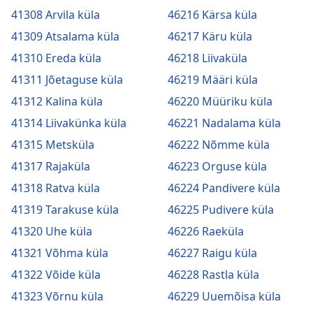
41308 Arvila küla
46216 Kärsa küla
41309 Atsalama küla
46217 Käru küla
41310 Ereda küla
46218 Liivaküla
41311 Jõetaguse küla
46219 Määri küla
41312 Kalina küla
46220 Müüriku küla
41314 Liivakünka küla
46221 Nadalama küla
41315 Metsküla
46222 Nõmme küla
41317 Rajaküla
46223 Orguse küla
41318 Ratva küla
46224 Pandivere küla
41319 Tarakuse küla
46225 Pudivere küla
41320 Uhe küla
46226 Raeküla
41321 Võhma küla
46227 Raigu küla
41322 Võide küla
46228 Rastla küla
41323 Võrnu küla
46229 Uuemõisa küla