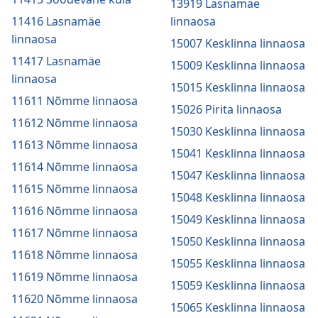
13919 Lasnamäe
11416 Lasnamäe
linnaosa
linnaosa
15007 Kesklinna linnaosa
11417 Lasnamäe
15009 Kesklinna linnaosa
linnaosa
15015 Kesklinna linnaosa
11611 Nõmme linnaosa
15026 Pirita linnaosa
11612 Nõmme linnaosa
15030 Kesklinna linnaosa
11613 Nõmme linnaosa
15041 Kesklinna linnaosa
11614 Nõmme linnaosa
15047 Kesklinna linnaosa
11615 Nõmme linnaosa
15048 Kesklinna linnaosa
11616 Nõmme linnaosa
15049 Kesklinna linnaosa
11617 Nõmme linnaosa
15050 Kesklinna linnaosa
11618 Nõmme linnaosa
15055 Kesklinna linnaosa
11619 Nõmme linnaosa
15059 Kesklinna linnaosa
11620 Nõmme linnaosa
15065 Kesklinna linnaosa