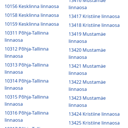
13416 Mustamäe
10156 Kesklinna linnaosa
linnaosa
10158 Kesklinna linnaosa
13417 Kristiine linnaosa
10159 Kesklinna linnaosa
13418 Kristiine linnaosa
10311 Põhja-Tallinna
13419 Mustamäe
linnaosa
linnaosa
10312 Põhja-Tallinna
13420 Mustamäe
linnaosa
linnaosa
10313 Põhja-Tallinna
13421 Mustamäe
linnaosa
linnaosa
10314 Põhja-Tallinna
13422 Mustamäe
linnaosa
linnaosa
10315 Põhja-Tallinna
13423 Mustamäe
linnaosa
linnaosa
10316 Põhja-Tallinna
13424 Kristiine linnaosa
linnaosa
13425 Kristiine linnaosa