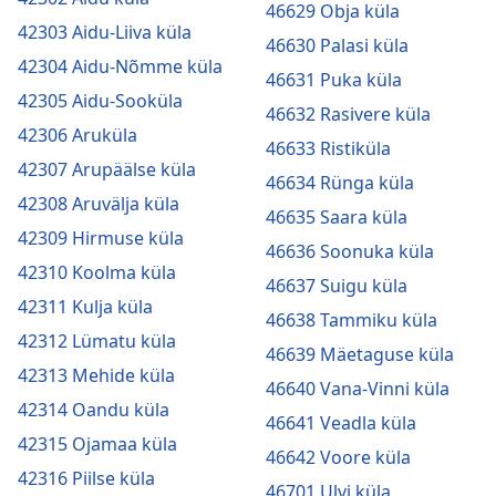
46629 Obja küla
42303 Aidu-Liiva küla
46630 Palasi küla
42304 Aidu-Nõmme küla
46631 Puka küla
42305 Aidu-Sooküla
46632 Rasivere küla
42306 Aruküla
46633 Ristiküla
42307 Arupäälse küla
46634 Rünga küla
42308 Aruvälja küla
46635 Saara küla
42309 Hirmuse küla
46636 Soonuka küla
42310 Koolma küla
46637 Suigu küla
42311 Kulja küla
46638 Tammiku küla
42312 Lümatu küla
46639 Mäetaguse küla
42313 Mehide küla
46640 Vana-Vinni küla
42314 Oandu küla
46641 Veadla küla
42315 Ojamaa küla
46642 Voore küla
42316 Piilse küla
46701 Ulvi küla