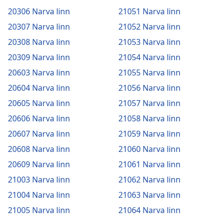
20306 Narva linn
21051 Narva linn
20307 Narva linn
21052 Narva linn
20308 Narva linn
21053 Narva linn
20309 Narva linn
21054 Narva linn
20603 Narva linn
21055 Narva linn
20604 Narva linn
21056 Narva linn
20605 Narva linn
21057 Narva linn
20606 Narva linn
21058 Narva linn
20607 Narva linn
21059 Narva linn
20608 Narva linn
21060 Narva linn
20609 Narva linn
21061 Narva linn
21003 Narva linn
21062 Narva linn
21004 Narva linn
21063 Narva linn
21005 Narva linn
21064 Narva linn