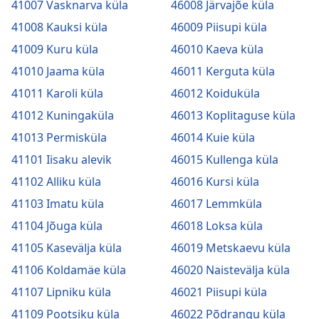
41007 Vasknarva küla
46008 Järvajõe küla
41008 Kauksi küla
46009 Piisupi küla
41009 Kuru küla
46010 Kaeva küla
41010 Jaama küla
46011 Kerguta küla
41011 Karoli küla
46012 Koiduküla
41012 Kuningaküla
46013 Koplitaguse küla
41013 Permisküla
46014 Kuie küla
41101 Iisaku alevik
46015 Kullenga küla
41102 Alliku küla
46016 Kursi küla
41103 Imatu küla
46017 Lemmküla
41104 Jõuga küla
46018 Loksa küla
41105 Kasevälja küla
46019 Metskaevu küla
41106 Koldamäe küla
46020 Naistevälja küla
41107 Lipniku küla
46021 Piisupi küla
41109 Pootsiku küla
46022 Põdrangu küla