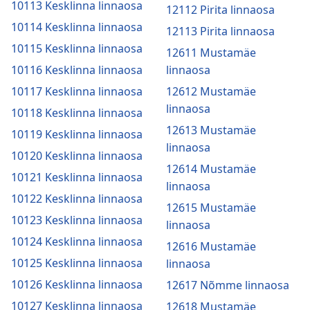
10113 Kesklinna linnaosa
12112 Pirita linnaosa
10114 Kesklinna linnaosa
12113 Pirita linnaosa
10115 Kesklinna linnaosa
12611 Mustamäe
10116 Kesklinna linnaosa
linnaosa
10117 Kesklinna linnaosa
12612 Mustamäe
linnaosa
10118 Kesklinna linnaosa
12613 Mustamäe
10119 Kesklinna linnaosa
linnaosa
10120 Kesklinna linnaosa
12614 Mustamäe
10121 Kesklinna linnaosa
linnaosa
10122 Kesklinna linnaosa
12615 Mustamäe
10123 Kesklinna linnaosa
linnaosa
10124 Kesklinna linnaosa
12616 Mustamäe
10125 Kesklinna linnaosa
linnaosa
10126 Kesklinna linnaosa
12617 Nõmme linnaosa
10127 Kesklinna linnaosa
12618 Mustamäe