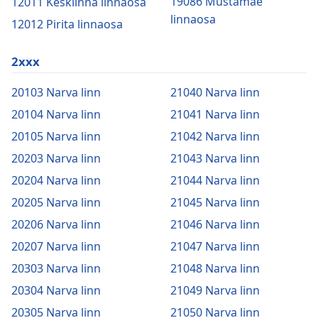
19086 Mustamäe
12011 Kesklinna linnaosa
linnaosa
12012 Pirita linnaosa
2xxx
20103 Narva linn
21040 Narva linn
20104 Narva linn
21041 Narva linn
20105 Narva linn
21042 Narva linn
20203 Narva linn
21043 Narva linn
20204 Narva linn
21044 Narva linn
20205 Narva linn
21045 Narva linn
20206 Narva linn
21046 Narva linn
20207 Narva linn
21047 Narva linn
20303 Narva linn
21048 Narva linn
20304 Narva linn
21049 Narva linn
20305 Narva linn
21050 Narva linn