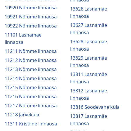
10920 Nõmme linnaosa
13626 Lasnamäe
linnaosa
10921 Nõmme linnaosa
13627 Lasnamäe
10922 Nõmme linnaosa
linnaosa
11101 Lasnamäe
13628 Lasnamäe
linnaosa
linnaosa
11211 Nõmme linnaosa
13629 Lasnamäe
11212 Nõmme linnaosa
linnaosa
11213 Nõmme linnaosa
13811 Lasnamäe
11214 Nõmme linnaosa
linnaosa
11215 Nõmme linnaosa
13812 Lasnamäe
11216 Nõmme linnaosa
linnaosa
11217 Nõmme linnaosa
13816 Soodevahe küla
11218 Järveküla
13817 Lasnamäe
linnaosa
11311 Kristiine linnaosa