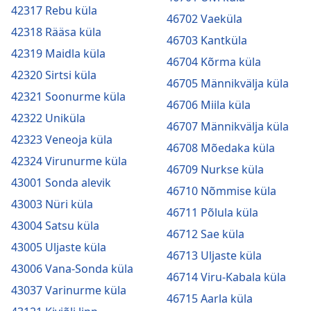
42317 Rebu küla
46702 Vaeküla
42318 Rääsa küla
46703 Kantküla
42319 Maidla küla
46704 Kõrma küla
42320 Sirtsi küla
46705 Männikvälja küla
42321 Soonurme küla
46706 Miila küla
42322 Uniküla
46707 Männikvälja küla
42323 Veneoja küla
46708 Mõedaka küla
42324 Virunurme küla
46709 Nurkse küla
43001 Sonda alevik
46710 Nõmmise küla
43003 Nüri küla
46711 Põlula küla
43004 Satsu küla
46712 Sae küla
43005 Uljaste küla
46713 Uljaste küla
43006 Vana-Sonda küla
46714 Viru-Kabala küla
43037 Varinurme küla
46715 Aarla küla