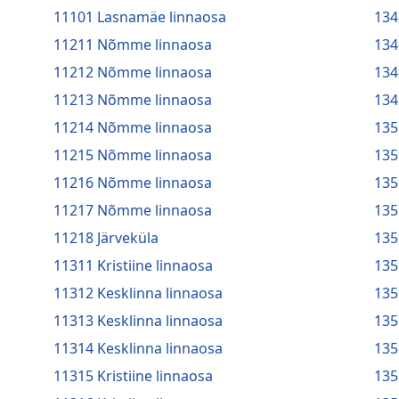
11101 Lasnamäe linnaosa
134
11211 Nõmme linnaosa
134
11212 Nõmme linnaosa
134
11213 Nõmme linnaosa
134
11214 Nõmme linnaosa
135
11215 Nõmme linnaosa
135
11216 Nõmme linnaosa
135
11217 Nõmme linnaosa
135
11218 Järveküla
135
11311 Kristiine linnaosa
135
11312 Kesklinna linnaosa
135
11313 Kesklinna linnaosa
135
11314 Kesklinna linnaosa
135
11315 Kristiine linnaosa
135