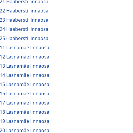
21 Haabersti linnaosa
22 Haabersti linnaosa
23 Haabersti linnaosa
24 Haabersti linnaosa
25 Haabersti linnaosa
11 Lasnamäe linnaosa
12 Lasnamäe linnaosa
13 Lasnamäe linnaosa
14 Lasnamäe linnaosa
15 Lasnamäe linnaosa
16 Lasnamäe linnaosa
17 Lasnamäe linnaosa
18 Lasnamäe linnaosa
19 Lasnamäe linnaosa
20 Lasnamäe linnaosa