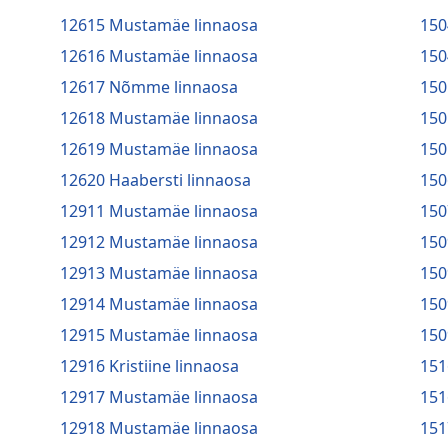
12615 Mustamäe linnaosa
150
12616 Mustamäe linnaosa
150
12617 Nõmme linnaosa
150
12618 Mustamäe linnaosa
150
12619 Mustamäe linnaosa
150
12620 Haabersti linnaosa
150
12911 Mustamäe linnaosa
150
12912 Mustamäe linnaosa
150
12913 Mustamäe linnaosa
150
12914 Mustamäe linnaosa
150
12915 Mustamäe linnaosa
150
12916 Kristiine linnaosa
151
12917 Mustamäe linnaosa
151
12918 Mustamäe linnaosa
151