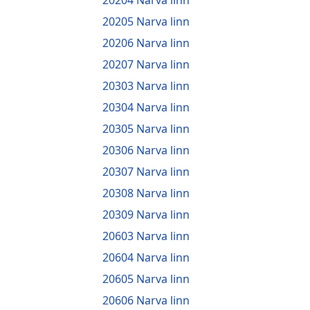
20205 Narva linn
20206 Narva linn
20207 Narva linn
20303 Narva linn
20304 Narva linn
20305 Narva linn
20306 Narva linn
20307 Narva linn
20308 Narva linn
20309 Narva linn
20603 Narva linn
20604 Narva linn
20605 Narva linn
20606 Narva linn