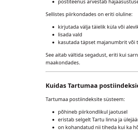
postiteenus arvestab hajaasustus
Sellistes piirkondades on eriti oluline:
kirjutada välja täielik küla või alev
lisada vald
kasutada täpset majanumbrit või 
See aitab vältida segadust, eriti kui sa
maakondades.
Kuidas Tartumaa postiindeksi
Tartumaa postiindeksite süsteem:
põhineb piirkondlikul jaotusel
eristab selgelt Tartu linna ja üle
on kohandatud nii tiheda kui ka h