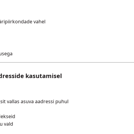
äripiirkondade vahel
susega
resside kasutamisel
sit vallas asuva aadressi puhul
dekseid
u vald