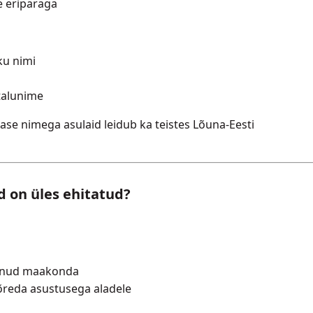
e eripäraga
iku nimi
talunime
rnase nimega asulaid leidub ka teistes Lõuna-Eesti
d on üles ehitatud?
jäänud maakonda
õreda asustusega aladele