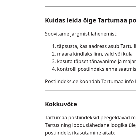
Kuidas leida õige Tartumaa po
Soovitame järgmist lähenemist:
täpsusta, kas aadress asub Tartu l
määra kindlaks linn, vald või küla
kasuta täpset tänavanime ja maja
kontrolli postiindeks enne saatmis
Postiindeks.ee koondab Tartumaa info lo
Kokkuvõte
Tartumaa postiindeksid peegeldavad ma
Tartus ning looduslähedane loogika ül
postiindeksi kasutamine aitab: