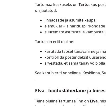
Tartumaa keskuseks on
Tartu
, kus pos
on jaotatud:
linnaosade ja asumite kaupa
elamu-, äri- ja hariduspiirkondade 
suuremate asutuste ja kampuste j
Tartus on eriti oluline:
kasutada täpset tänavanime ja m
kontrollida postiindeksit uusaren
arvestada, et sama tänav võib olla
See kehtib eriti Annelinna, Kesklinna, S
Elva - looduslähedane ja kiires
Teine oluline Tartumaa linn on
Elva
, mi