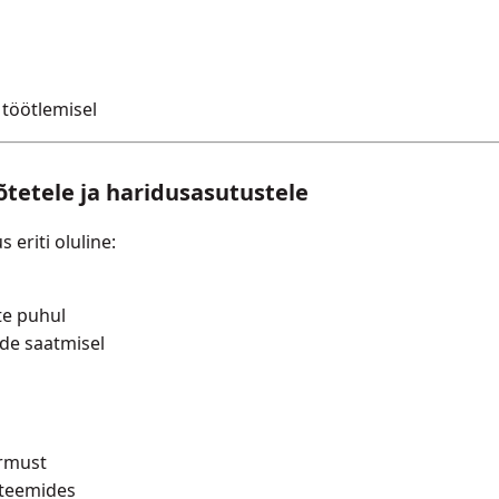
töötlemisel
tetele ja haridusasutustele
eriti oluline:
te puhul
de saatmisel
ormust
steemides