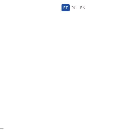
ET
RU
EN
-