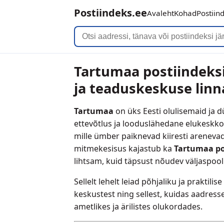
Postiindeks.ee
Avaleht
Kohad
Postiin
Tartumaa postiindeksi
ja teaduskeskuse lin
Tartumaa
on üks Eesti olulisemaid ja
ettevõtlus ja looduslähedane elukesk
mille ümber paiknevad kiiresti arenevad
mitmekesisus kajastub ka
Tartumaa po
lihtsam, kuid täpsust nõudev väljaspool
Sellelt lehelt leiad põhjaliku ja praktil
keskustest ning sellest, kuidas aadress
ametlikes ja ärilistes olukordades.