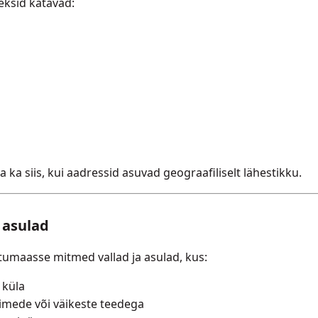
eksid katavad:
 ka siis, kui aadressid asuvad geograafiliselt lähestikku.
 asulad
rtumaasse mitmed vallad ja asulad, kus:
 küla
nimede või väikeste teedega