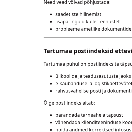
Need vead võivad põhjustada:
saadetiste hilinemist
lisapäringuid kullerteenustelt
probleeme ametlike dokumentide 
Tartumaa postiindeksid ettevõ
Tartumaa puhul on postiindeksite täpsus 
ülikoolide ja teadusasutuste jaoks
e-kaubanduse ja logistikaettevõte
rahvusvahelise posti ja dokumenti
Õige postiindeks aitab:
parandada tarneahela täpsust
vähendada klienditeeninduse ko
hoida andmed korrektsed infosü