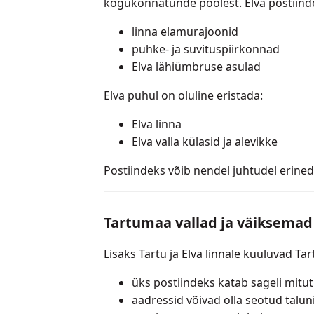
kogukonnatunde poolest. Elva postiind
linna elamurajoonid
puhke- ja suvituspiirkonnad
Elva lähiümbruse asulad
Elva puhul on oluline eristada:
Elva linna
Elva valla külasid ja alevikke
Postiindeks võib nendel juhtudel erineda
Tartumaa vallad ja väiksemad
Lisaks Tartu ja Elva linnale kuuluvad Ta
üks postiindeks katab sageli mitut
aadressid võivad olla seotud talu