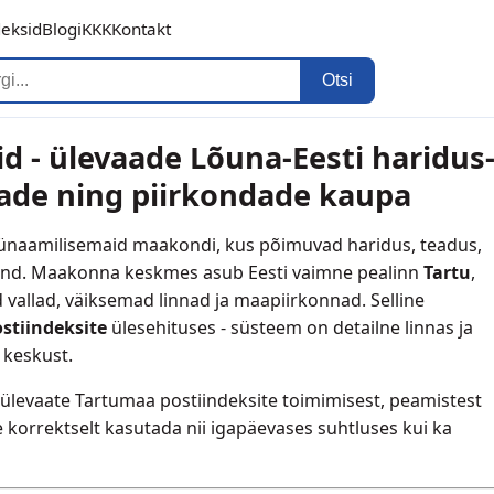
deksid
Blogi
KKK
Kontakt
Otsi
d - ülevaade Lõuna-Eesti haridus
nade ning piirkondade kaupa
 dünaamilisemaid maakondi, kus põimuvad haridus, teadus,
kond. Maakonna keskmes asub Eesti vaimne pealinn
Tartu
,
 vallad, väiksemad linnad ja maapiirkonnad. Selline
stiindeksite
ülesehituses - süsteem on detailne linnas ja
 keskust.
ise ülevaate Tartumaa postiindeksite toimimisest, peamistest
e korrektselt kasutada nii igapäevases suhtluses kui ka