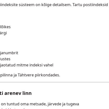
tiindeksite süsteem on kõige detailsem. Tartu postiindeksid
lõikes
ärgi
ajanumbrit
dustes
 jaotatud mitme indeksi vahel
upilinna ja Tähtvere piirkondades.
ti arenev linn
s on tuntud oma metsade, järvede ja tugeva