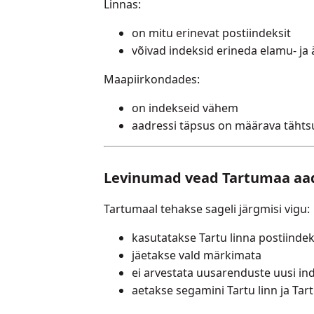
Linnas:
on mitu erinevat postiindeksit
võivad indeksid erineda elamu- ja 
Maapiirkondades:
on indekseid vähem
aadressi täpsus on määrava täht
Levinumad vead Tartumaa aad
Tartumaal tehakse sageli järgmisi vigu:
kasutatakse Tartu linna postiindek
jäetakse vald märkimata
ei arvestata uusarenduste uusi in
aetakse segamini Tartu linn ja Tart