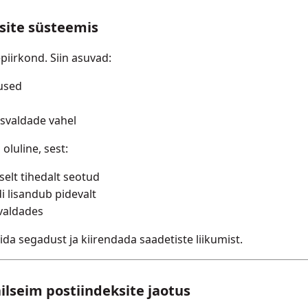
ksite süsteemis
iirkond. Siin asuvad:
tused
usvaldade vahel
oluline, sest:
selt tihedalt seotud
i lisandub pidevalt
valdades
ida segadust ja kiirendada saadetiste liikumist.
ilseim postiindeksite jaotus