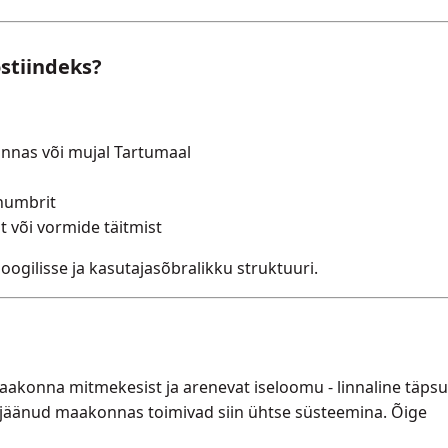
stiindeks?
innas või mujal Tartumaal
numbrit
t või vormide täitmist
ogilisse ja kasutajasõbralikku struktuuri.
akonna mitmekesist ja arenevat iseloomu - linnaline täps
ejäänud maakonnas toimivad siin ühtse süsteemina. Õige