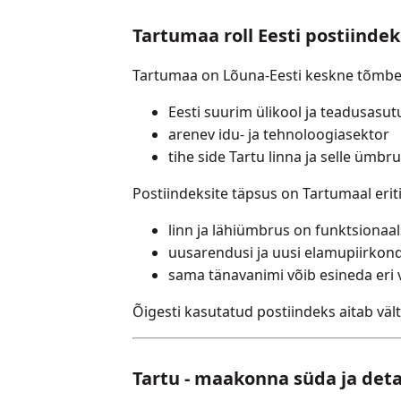
Tartumaa roll Eesti postiinde
Tartumaa on Lõuna-Eesti keskne tõmbep
Eesti suurim ülikool ja teadusasu
arenev idu- ja tehnoloogiasektor
tihe side Tartu linna ja selle ümbr
Postiindeksite täpsus on Tartumaal eriti 
linn ja lähiümbrus on funktsionaal
uusarendusi ja uusi elamupiirkond
sama tänavanimi võib esineda eri 
Õigesti kasutatud postiindeks aitab vält
Tartu - maakonna süda ja deta