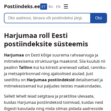
Postiindeks.ee
☰
ET
RU
EN
Otsi
Harjumaa roll Eesti
postiindeksite süsteemis
Harjumaa
on Eesti kõige suurema rahvaarvuga ja
mitmekesisema struktuuriga maakond. Siia kuulub nii
pealinn
Tallinn
kui ka kiiresti arenevad vallad, ranniku-
ja metsapiirkonnad ning ajaloolised asulad. Just
seetõttu on
Harjumaa postiindeksid
detailsemad ja
mitmekesisemad kui paljudes teistes maakondades.
Sellelt lehelt leiad selgitava ja praktilise ülevaate,
kuidas Harjumaa postiindeksid toimivad, kuidas neid
õigesti kasutada ning mida silmas pidada aadresside