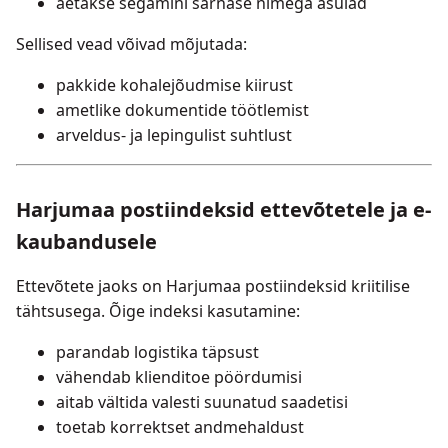
aetakse segamini sarnase nimega asulad
Sellised vead võivad mõjutada:
pakkide kohalejõudmise kiirust
ametlike dokumentide töötlemist
arveldus- ja lepingulist suhtlust
Harjumaa postiindeksid ettevõtetele ja e-
kaubandusele
Ettevõtete jaoks on Harjumaa postiindeksid kriitilise
tähtsusega. Õige indeksi kasutamine:
parandab logistika täpsust
vähendab klienditoe pöördumisi
aitab vältida valesti suunatud saadetisi
toetab korrektset andmehaldust