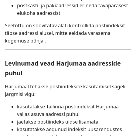
postkasti- ja pakiaadressid erineda tavapärasest
elukoha aadressist
Seetõttu on soovitatav alati kontrollida postiindeksit
täpse aadressi alusel, mitte eeldada varasema
kogemuse põhjal.
Levinumad vead Harjumaa aadresside
puhul
Harjumaal tehakse postiindeksite kasutamisel sageli
järgmisi vigu:
kasutatakse Tallinna postiindeksit Harjumaa
vallas asuva aadressi puhul
jäetakse postiindeks üldse lisamata
kasutatakse aegunud indeksit uusarendustes