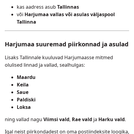
kas aadress asub
Tallinnas
või
Harjumaa vallas või asulas väljaspool
Tallinna
Harjumaa suuremad piirkonnad ja asulad
Lisaks Tallinnale kuuluvad Harjumaasse mitmed
olulised linnad ja vallad, sealhulgas:
Maardu
Keila
Saue
Paldiski
Loksa
ning vallad nagu
Viimsi vald
,
Rae vald
ja
Harku vald
.
Igal neist piirkondadest on oma postiindeksite loogika,