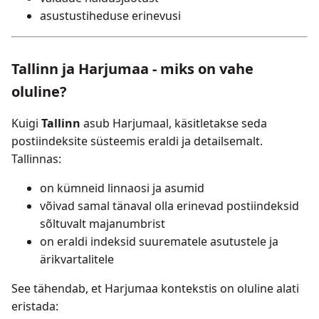
asustustiheduse erinevusi
Tallinn ja Harjumaa - miks on vahe
oluline?
Kuigi
Tallinn
asub Harjumaal, käsitletakse seda
postiindeksite süsteemis eraldi ja detailsemalt.
Tallinnas:
on kümneid linnaosi ja asumid
võivad samal tänaval olla erinevad postiindeksid
sõltuvalt majanumbrist
on eraldi indeksid suurematele asutustele ja
ärikvartalitele
See tähendab, et Harjumaa kontekstis on oluline alati
eristada: