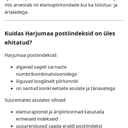
mis arvestab nii elamupiirkondade kui ka tööstus- ja
ärialadega.
Kuidas Harjumaa postiindeksid on üles
ehitatud?
Harjumaa postiindeksid:
algavad sageli sarnaste
numbrikombinatsioonidega
liiguvad loogiliselt piirkonniti
on seotud konkreetsete asulate ja tänavatega
Suuremates asulates võivad:
elamurajoonid ja äripiirkonnad kasutada
erinevaid indekseid
uusarendused saada eraldi postiindeksi