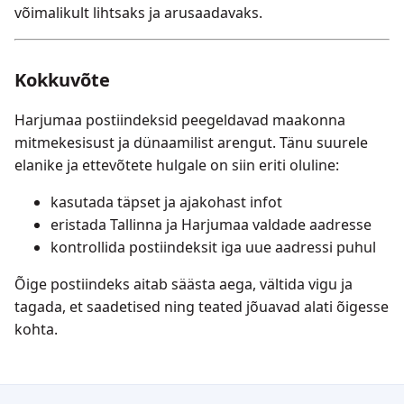
võimalikult lihtsaks ja arusaadavaks.
Kokkuvõte
Harjumaa postiindeksid peegeldavad maakonna
mitmekesisust ja dünaamilist arengut. Tänu suurele
elanike ja ettevõtete hulgale on siin eriti oluline:
kasutada täpset ja ajakohast infot
eristada Tallinna ja Harjumaa valdade aadresse
kontrollida postiindeksit iga uue aadressi puhul
Õige postiindeks aitab säästa aega, vältida vigu ja
tagada, et saadetised ning teated jõuavad alati õigesse
kohta.