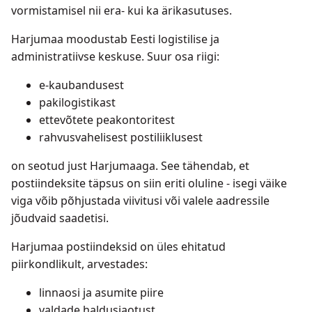
vormistamisel nii era- kui ka ärikasutuses.
Harjumaa moodustab Eesti logistilise ja
administratiivse keskuse. Suur osa riigi:
e-kaubandusest
pakilogistikast
ettevõtete peakontoritest
rahvusvahelisest postiliiklusest
on seotud just Harjumaaga. See tähendab, et
postiindeksite täpsus on siin eriti oluline - isegi väike
viga võib põhjustada viivitusi või valele aadressile
jõudvaid saadetisi.
Harjumaa postiindeksid on üles ehitatud
piirkondlikult, arvestades:
linnaosi ja asumite piire
valdade haldusjaotust