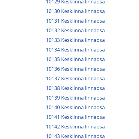
10129 Kesklinna linnaosa
10130 Kesklinna linnaosa
10131 Kesklinna linnaosa
10132 Kesklinna linnaosa
10133 Kesklinna linnaosa
10134 Kesklinna linnaosa
10135 Kesklinna linnaosa
10136 Kesklinna linnaosa
10137 Kesklinna linnaosa
10138 Kesklinna linnaosa
10139 Kesklinna linnaosa
10140 Kesklinna linnaosa
10141 Kesklinna linnaosa
10142 Kesklinna linnaosa
10143 Kesklinna linnaosa