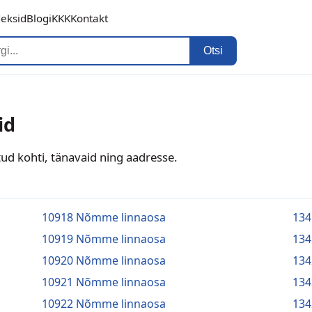
deksid
Blogi
KKK
Kontakt
Otsi
id
tud kohti, tänavaid ning aadresse.
10918 Nõmme linnaosa
134
10919 Nõmme linnaosa
134
10920 Nõmme linnaosa
134
10921 Nõmme linnaosa
134
10922 Nõmme linnaosa
134