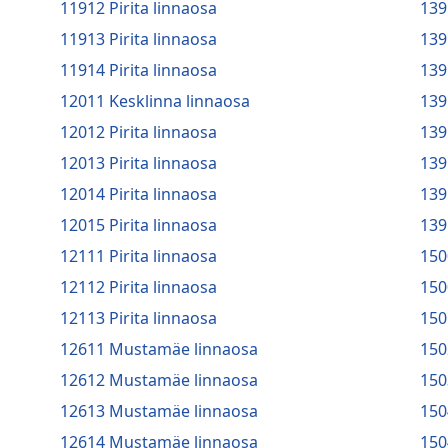
11912 Pirita linnaosa
139
11913 Pirita linnaosa
139
11914 Pirita linnaosa
139
12011 Kesklinna linnaosa
139
12012 Pirita linnaosa
139
12013 Pirita linnaosa
139
12014 Pirita linnaosa
139
12015 Pirita linnaosa
139
12111 Pirita linnaosa
150
12112 Pirita linnaosa
150
12113 Pirita linnaosa
150
12611 Mustamäe linnaosa
150
12612 Mustamäe linnaosa
150
12613 Mustamäe linnaosa
150
12614 Mustamäe linnaosa
150