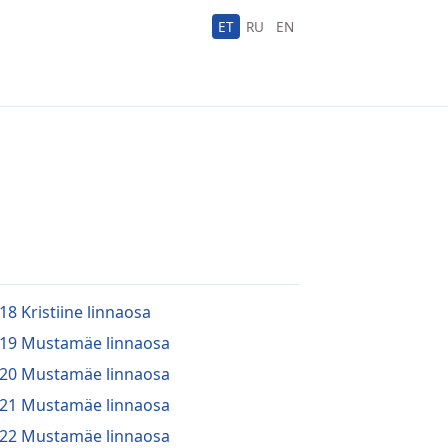
ET
RU
EN
18 Kristiine linnaosa
19 Mustamäe linnaosa
20 Mustamäe linnaosa
21 Mustamäe linnaosa
22 Mustamäe linnaosa