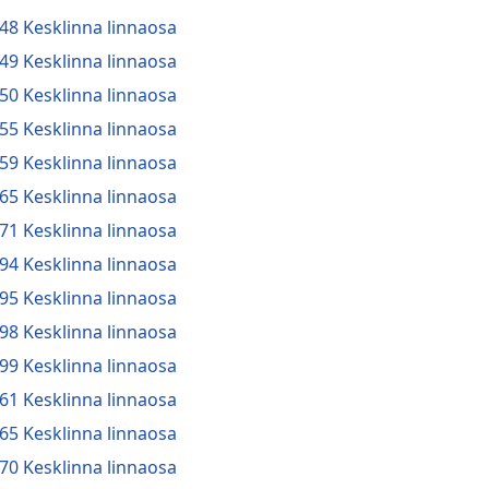
48 Kesklinna linnaosa
49 Kesklinna linnaosa
50 Kesklinna linnaosa
55 Kesklinna linnaosa
59 Kesklinna linnaosa
65 Kesklinna linnaosa
71 Kesklinna linnaosa
94 Kesklinna linnaosa
95 Kesklinna linnaosa
98 Kesklinna linnaosa
99 Kesklinna linnaosa
61 Kesklinna linnaosa
65 Kesklinna linnaosa
70 Kesklinna linnaosa