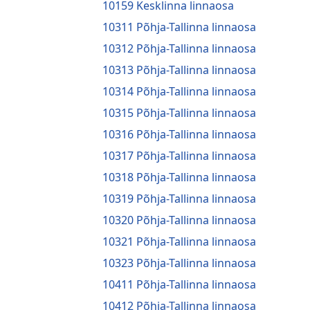
10159 Kesklinna linnaosa
10311 Põhja-Tallinna linnaosa
10312 Põhja-Tallinna linnaosa
10313 Põhja-Tallinna linnaosa
10314 Põhja-Tallinna linnaosa
10315 Põhja-Tallinna linnaosa
10316 Põhja-Tallinna linnaosa
10317 Põhja-Tallinna linnaosa
10318 Põhja-Tallinna linnaosa
10319 Põhja-Tallinna linnaosa
10320 Põhja-Tallinna linnaosa
10321 Põhja-Tallinna linnaosa
10323 Põhja-Tallinna linnaosa
10411 Põhja-Tallinna linnaosa
10412 Põhja-Tallinna linnaosa