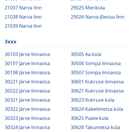
21037 Narva linn
29025 Meriküla
21038 Narva linn
29026 Narva-Jõesuu linn
21039 Narva linn
3xxx
30103 Järve linnaosa
30505 Aa küla
30197 Järve linnaosa
30506 Sompa linnaosa
30198 Järve linnaosa
30507 Sompa linnaosa
30221 Järve linnaosa
30601 Kukruse linnaosa
30222 Järve linnaosa
30621 Kukruse linnaosa
30321 Järve linnaosa
30623 Kukruse küla
30322 Järve linnaosa
30624 Kabelimetsa küla
30323 Järve linnaosa
30625 Paate küla
30324 Järve linnaosa
30626 Täkumetsa küla