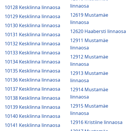
linnaosa
10128 Kesklinna linnaosa
12619 Mustamäe
10129 Kesklinna linnaosa
linnaosa
10130 Kesklinna linnaosa
12620 Haabersti linnaosa
10131 Kesklinna linnaosa
12911 Mustamäe
10132 Kesklinna linnaosa
linnaosa
10133 Kesklinna linnaosa
12912 Mustamäe
10134 Kesklinna linnaosa
linnaosa
10135 Kesklinna linnaosa
12913 Mustamäe
10136 Kesklinna linnaosa
linnaosa
10137 Kesklinna linnaosa
12914 Mustamäe
linnaosa
10138 Kesklinna linnaosa
12915 Mustamäe
10139 Kesklinna linnaosa
linnaosa
10140 Kesklinna linnaosa
12916 Kristiine linnaosa
10141 Kesklinna linnaosa