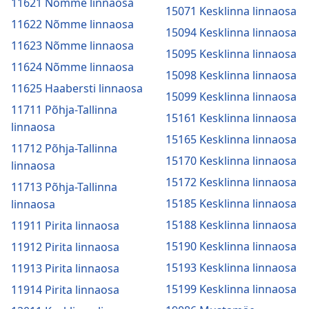
11621 Nõmme linnaosa
15071 Kesklinna linnaosa
11622 Nõmme linnaosa
15094 Kesklinna linnaosa
11623 Nõmme linnaosa
15095 Kesklinna linnaosa
11624 Nõmme linnaosa
15098 Kesklinna linnaosa
11625 Haabersti linnaosa
15099 Kesklinna linnaosa
11711 Põhja-Tallinna
15161 Kesklinna linnaosa
linnaosa
15165 Kesklinna linnaosa
11712 Põhja-Tallinna
15170 Kesklinna linnaosa
linnaosa
15172 Kesklinna linnaosa
11713 Põhja-Tallinna
15185 Kesklinna linnaosa
linnaosa
15188 Kesklinna linnaosa
11911 Pirita linnaosa
15190 Kesklinna linnaosa
11912 Pirita linnaosa
15193 Kesklinna linnaosa
11913 Pirita linnaosa
15199 Kesklinna linnaosa
11914 Pirita linnaosa