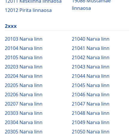
19086 Mustamäe
12011 Kesklinna linnaosa
linnaosa
12012 Pirita linnaosa
2xxx
20103 Narva linn
21040 Narva linn
20104 Narva linn
21041 Narva linn
20105 Narva linn
21042 Narva linn
20203 Narva linn
21043 Narva linn
20204 Narva linn
21044 Narva linn
20205 Narva linn
21045 Narva linn
20206 Narva linn
21046 Narva linn
20207 Narva linn
21047 Narva linn
20303 Narva linn
21048 Narva linn
20304 Narva linn
21049 Narva linn
20305 Narva linn
21050 Narva linn