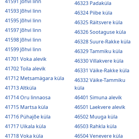
41591 Jõhvi linn
46323 Padaküla
41593 Jõhvi linn
46324 Piibe küla
41595 Jõhvi linn
46325 Räitsvere küla
41597 Jõhvi linn
46326 Sootaguse küla
41598 Jõhvi linn
46328 Suure-Rakke küla
41599 Jõhvi linn
46329 Tammiku küla
41701 Voka alevik
46330 Villakvere küla
41702 Toila alevik
46331 Väike-Rakke küla
41712 Metsamägara küla
46332 Väike-Tammiku
41713 Altküla
küla
41714 Oru linnaosa
46401 Simuna alevik
41715 Martsa küla
46501 Laekvere alevik
41716 Pühajõe küla
46502 Muuga küla
41717 Uikala küla
46503 Rahkla küla
41718 Voka küla
46504 Venevere küla