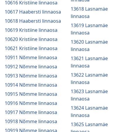
10616 Kristiine linnaosa
13618 Lasnamäe
10617 Haabersti linnaosa
linnaosa
10618 Haabersti linnaosa
13619 Lasnamäe
10619 Kristiine linnaosa
linnaosa
10620 Kristiine linnaosa
13620 Lasnamäe
10621 Kristiine linnaosa
linnaosa
10911 Nõmme linnaosa
13621 Lasnamäe
linnaosa
10912 Nõmme linnaosa
13622 Lasnamäe
10913 Nõmme linnaosa
linnaosa
10914 Nõmme linnaosa
13623 Lasnamäe
10915 Nõmme linnaosa
linnaosa
10916 Nõmme linnaosa
13624 Lasnamäe
10917 Nõmme linnaosa
linnaosa
10918 Nõmme linnaosa
13625 Lasnamäe
10919 Nõmme linnaosa
linnaosa