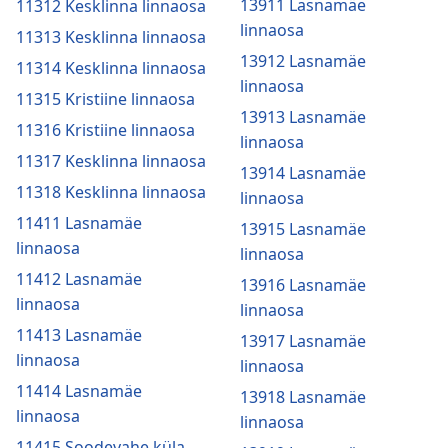
13911 Lasnamäe
11312 Kesklinna linnaosa
linnaosa
11313 Kesklinna linnaosa
13912 Lasnamäe
11314 Kesklinna linnaosa
linnaosa
11315 Kristiine linnaosa
13913 Lasnamäe
11316 Kristiine linnaosa
linnaosa
11317 Kesklinna linnaosa
13914 Lasnamäe
11318 Kesklinna linnaosa
linnaosa
11411 Lasnamäe
13915 Lasnamäe
linnaosa
linnaosa
11412 Lasnamäe
13916 Lasnamäe
linnaosa
linnaosa
11413 Lasnamäe
13917 Lasnamäe
linnaosa
linnaosa
11414 Lasnamäe
13918 Lasnamäe
linnaosa
linnaosa
11415 Soodevahe küla