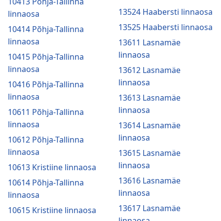
10413 Põhja-Tallinna
13524 Haabersti linnaosa
linnaosa
13525 Haabersti linnaosa
10414 Põhja-Tallinna
linnaosa
13611 Lasnamäe
linnaosa
10415 Põhja-Tallinna
linnaosa
13612 Lasnamäe
linnaosa
10416 Põhja-Tallinna
linnaosa
13613 Lasnamäe
linnaosa
10611 Põhja-Tallinna
linnaosa
13614 Lasnamäe
linnaosa
10612 Põhja-Tallinna
linnaosa
13615 Lasnamäe
linnaosa
10613 Kristiine linnaosa
13616 Lasnamäe
10614 Põhja-Tallinna
linnaosa
linnaosa
13617 Lasnamäe
10615 Kristiine linnaosa
linnaosa