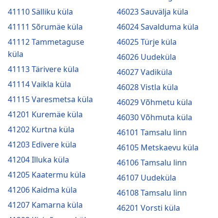
41110 Sälliku küla
46023 Sauvälja küla
41111 Sõrumäe küla
46024 Savalduma küla
41112 Tammetaguse
46025 Türje küla
küla
46026 Uudeküla
41113 Tärivere küla
46027 Vadiküla
41114 Vaikla küla
46028 Vistla küla
41115 Varesmetsa küla
46029 Võhmetu küla
41201 Kuremäe küla
46030 Võhmuta küla
41202 Kurtna küla
46101 Tamsalu linn
41203 Edivere küla
46105 Metskaevu küla
41204 Illuka küla
46106 Tamsalu linn
41205 Kaatermu küla
46107 Uudeküla
41206 Kaidma küla
46108 Tamsalu linn
41207 Kamarna küla
46201 Vorsti küla