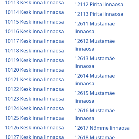
10113 Kesklinna linnaosa
12112 Pirita linnaosa
10114 Kesklinna linnaosa
12113 Pirita linnaosa
10115 Kesklinna linnaosa
12611 Mustamäe
10116 Kesklinna linnaosa
linnaosa
10117 Kesklinna linnaosa
12612 Mustamäe
linnaosa
10118 Kesklinna linnaosa
12613 Mustamäe
10119 Kesklinna linnaosa
linnaosa
10120 Kesklinna linnaosa
12614 Mustamäe
10121 Kesklinna linnaosa
linnaosa
10122 Kesklinna linnaosa
12615 Mustamäe
10123 Kesklinna linnaosa
linnaosa
10124 Kesklinna linnaosa
12616 Mustamäe
10125 Kesklinna linnaosa
linnaosa
10126 Kesklinna linnaosa
12617 Nõmme linnaosa
10127 Kesklinna linnaosa
12618 Mustamäe