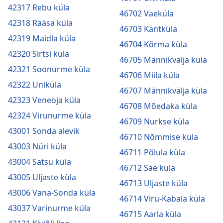
42317 Rebu küla
46702 Vaeküla
42318 Rääsa küla
46703 Kantküla
42319 Maidla küla
46704 Kõrma küla
42320 Sirtsi küla
46705 Männikvälja küla
42321 Soonurme küla
46706 Miila küla
42322 Uniküla
46707 Männikvälja küla
42323 Veneoja küla
46708 Mõedaka küla
42324 Virunurme küla
46709 Nurkse küla
43001 Sonda alevik
46710 Nõmmise küla
43003 Nüri küla
46711 Põlula küla
43004 Satsu küla
46712 Sae küla
43005 Uljaste küla
46713 Uljaste küla
43006 Vana-Sonda küla
46714 Viru-Kabala küla
43037 Varinurme küla
46715 Aarla küla