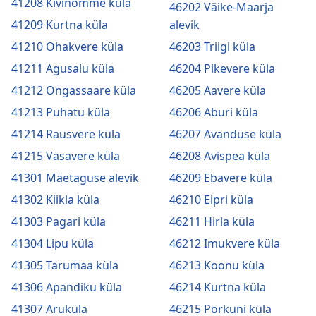
41208 Kivinõmme küla
46202 Väike-Maarja
41209 Kurtna küla
alevik
41210 Ohakvere küla
46203 Triigi küla
41211 Agusalu küla
46204 Pikevere küla
41212 Ongassaare küla
46205 Aavere küla
41213 Puhatu küla
46206 Aburi küla
41214 Rausvere küla
46207 Avanduse küla
41215 Vasavere küla
46208 Avispea küla
41301 Mäetaguse alevik
46209 Ebavere küla
41302 Kiikla küla
46210 Eipri küla
41303 Pagari küla
46211 Hirla küla
41304 Lipu küla
46212 Imukvere küla
41305 Tarumaa küla
46213 Koonu küla
41306 Apandiku küla
46214 Kurtna küla
41307 Aruküla
46215 Porkuni küla