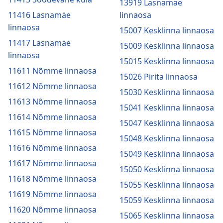
13919 Lasnamäe
11416 Lasnamäe
linnaosa
linnaosa
15007 Kesklinna linnaosa
11417 Lasnamäe
15009 Kesklinna linnaosa
linnaosa
15015 Kesklinna linnaosa
11611 Nõmme linnaosa
15026 Pirita linnaosa
11612 Nõmme linnaosa
15030 Kesklinna linnaosa
11613 Nõmme linnaosa
15041 Kesklinna linnaosa
11614 Nõmme linnaosa
15047 Kesklinna linnaosa
11615 Nõmme linnaosa
15048 Kesklinna linnaosa
11616 Nõmme linnaosa
15049 Kesklinna linnaosa
11617 Nõmme linnaosa
15050 Kesklinna linnaosa
11618 Nõmme linnaosa
15055 Kesklinna linnaosa
11619 Nõmme linnaosa
15059 Kesklinna linnaosa
11620 Nõmme linnaosa
15065 Kesklinna linnaosa