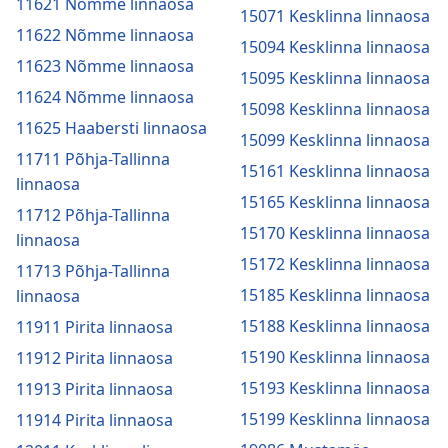
11621 Nõmme linnaosa
15071 Kesklinna linnaosa
11622 Nõmme linnaosa
15094 Kesklinna linnaosa
11623 Nõmme linnaosa
15095 Kesklinna linnaosa
11624 Nõmme linnaosa
15098 Kesklinna linnaosa
11625 Haabersti linnaosa
15099 Kesklinna linnaosa
11711 Põhja-Tallinna
15161 Kesklinna linnaosa
linnaosa
15165 Kesklinna linnaosa
11712 Põhja-Tallinna
15170 Kesklinna linnaosa
linnaosa
15172 Kesklinna linnaosa
11713 Põhja-Tallinna
15185 Kesklinna linnaosa
linnaosa
15188 Kesklinna linnaosa
11911 Pirita linnaosa
15190 Kesklinna linnaosa
11912 Pirita linnaosa
15193 Kesklinna linnaosa
11913 Pirita linnaosa
15199 Kesklinna linnaosa
11914 Pirita linnaosa