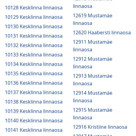
linnaosa
10128 Kesklinna linnaosa
12619 Mustamäe
10129 Kesklinna linnaosa
linnaosa
10130 Kesklinna linnaosa
12620 Haabersti linnaosa
10131 Kesklinna linnaosa
12911 Mustamäe
10132 Kesklinna linnaosa
linnaosa
10133 Kesklinna linnaosa
12912 Mustamäe
10134 Kesklinna linnaosa
linnaosa
10135 Kesklinna linnaosa
12913 Mustamäe
10136 Kesklinna linnaosa
linnaosa
10137 Kesklinna linnaosa
12914 Mustamäe
linnaosa
10138 Kesklinna linnaosa
12915 Mustamäe
10139 Kesklinna linnaosa
linnaosa
10140 Kesklinna linnaosa
12916 Kristiine linnaosa
10141 Kesklinna linnaosa