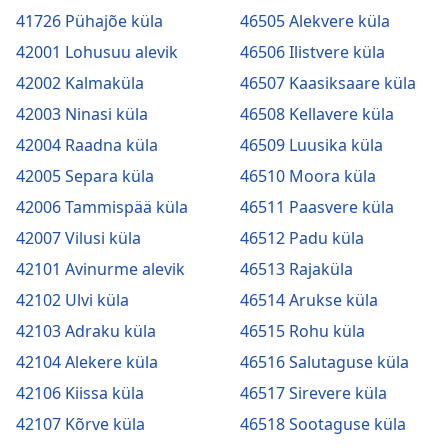
41726 Pühajõe küla
46505 Alekvere küla
42001 Lohusuu alevik
46506 Ilistvere küla
42002 Kalmaküla
46507 Kaasiksaare küla
42003 Ninasi küla
46508 Kellavere küla
42004 Raadna küla
46509 Luusika küla
42005 Separa küla
46510 Moora küla
42006 Tammispää küla
46511 Paasvere küla
42007 Vilusi küla
46512 Padu küla
42101 Avinurme alevik
46513 Rajaküla
42102 Ulvi küla
46514 Arukse küla
42103 Adraku küla
46515 Rohu küla
42104 Alekere küla
46516 Salutaguse küla
42106 Kiissa küla
46517 Sirevere küla
42107 Kõrve küla
46518 Sootaguse küla