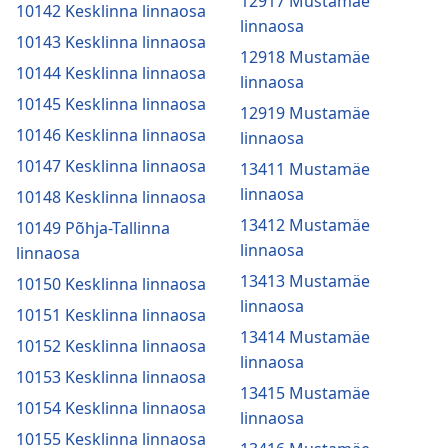
12917 Mustamäe
10142 Kesklinna linnaosa
linnaosa
10143 Kesklinna linnaosa
12918 Mustamäe
10144 Kesklinna linnaosa
linnaosa
10145 Kesklinna linnaosa
12919 Mustamäe
10146 Kesklinna linnaosa
linnaosa
10147 Kesklinna linnaosa
13411 Mustamäe
linnaosa
10148 Kesklinna linnaosa
13412 Mustamäe
10149 Põhja-Tallinna
linnaosa
linnaosa
13413 Mustamäe
10150 Kesklinna linnaosa
linnaosa
10151 Kesklinna linnaosa
13414 Mustamäe
10152 Kesklinna linnaosa
linnaosa
10153 Kesklinna linnaosa
13415 Mustamäe
10154 Kesklinna linnaosa
linnaosa
10155 Kesklinna linnaosa