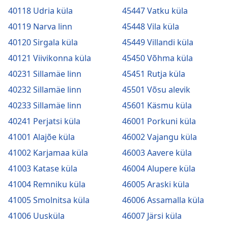
40118 Udria küla
45447 Vatku küla
40119 Narva linn
45448 Vila küla
40120 Sirgala küla
45449 Villandi küla
40121 Viivikonna küla
45450 Võhma küla
40231 Sillamäe linn
45451 Rutja küla
40232 Sillamäe linn
45501 Võsu alevik
40233 Sillamäe linn
45601 Käsmu küla
40241 Perjatsi küla
46001 Porkuni küla
41001 Alajõe küla
46002 Vajangu küla
41002 Karjamaa küla
46003 Aavere küla
41003 Katase küla
46004 Alupere küla
41004 Remniku küla
46005 Araski küla
41005 Smolnitsa küla
46006 Assamalla küla
41006 Uusküla
46007 Järsi küla