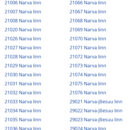
21006 Narva linn
21066 Narva linn
21007 Narva linn
21067 Narva linn
21008 Narva linn
21068 Narva linn
21020 Narva linn
21069 Narva linn
21026 Narva linn
21070 Narva linn
21027 Narva linn
21071 Narva linn
21028 Narva linn
21072 Narva linn
21029 Narva linn
21073 Narva linn
21030 Narva linn
21074 Narva linn
21031 Narva linn
21075 Narva linn
21032 Narva linn
21076 Narva linn
21033 Narva linn
29021 Narva-Jõesuu linn
21034 Narva linn
29022 Narva-Jõesuu linn
21035 Narva linn
29023 Narva-Jõesuu linn
21036 Narva linn
29024 Narva linn