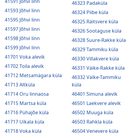
41591 Jõhvi linn
46323 Padaküla
41593 Jõhvi linn
46324 Piibe küla
41595 Jõhvi linn
46325 Räitsvere küla
41597 Jõhvi linn
46326 Sootaguse küla
41598 Jõhvi linn
46328 Suure-Rakke küla
41599 Jõhvi linn
46329 Tammiku küla
41701 Voka alevik
46330 Villakvere küla
41702 Toila alevik
46331 Väike-Rakke küla
41712 Metsamägara küla
46332 Väike-Tammiku
41713 Altküla
küla
41714 Oru linnaosa
46401 Simuna alevik
41715 Martsa küla
46501 Laekvere alevik
41716 Pühajõe küla
46502 Muuga küla
41717 Uikala küla
46503 Rahkla küla
41718 Voka küla
46504 Venevere küla