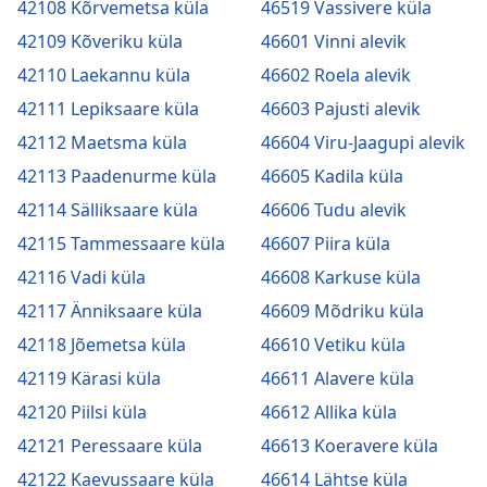
42108 Kõrvemetsa küla
46519 Vassivere küla
42109 Kõveriku küla
46601 Vinni alevik
42110 Laekannu küla
46602 Roela alevik
42111 Lepiksaare küla
46603 Pajusti alevik
42112 Maetsma küla
46604 Viru-Jaagupi alevik
42113 Paadenurme küla
46605 Kadila küla
42114 Sälliksaare küla
46606 Tudu alevik
42115 Tammessaare küla
46607 Piira küla
42116 Vadi küla
46608 Karkuse küla
42117 Änniksaare küla
46609 Mõdriku küla
42118 Jõemetsa küla
46610 Vetiku küla
42119 Kärasi küla
46611 Alavere küla
42120 Piilsi küla
46612 Allika küla
42121 Peressaare küla
46613 Koeravere küla
42122 Kaevussaare küla
46614 Lähtse küla