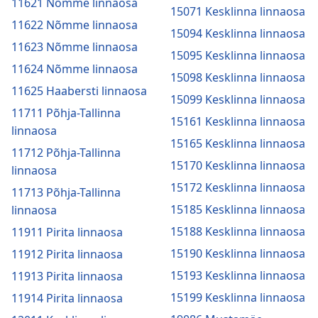
11621 Nõmme linnaosa
15071 Kesklinna linnaosa
11622 Nõmme linnaosa
15094 Kesklinna linnaosa
11623 Nõmme linnaosa
15095 Kesklinna linnaosa
11624 Nõmme linnaosa
15098 Kesklinna linnaosa
11625 Haabersti linnaosa
15099 Kesklinna linnaosa
11711 Põhja-Tallinna
15161 Kesklinna linnaosa
linnaosa
15165 Kesklinna linnaosa
11712 Põhja-Tallinna
15170 Kesklinna linnaosa
linnaosa
15172 Kesklinna linnaosa
11713 Põhja-Tallinna
15185 Kesklinna linnaosa
linnaosa
15188 Kesklinna linnaosa
11911 Pirita linnaosa
15190 Kesklinna linnaosa
11912 Pirita linnaosa
15193 Kesklinna linnaosa
11913 Pirita linnaosa
15199 Kesklinna linnaosa
11914 Pirita linnaosa