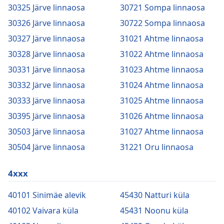
30325 Järve linnaosa
30721 Sompa linnaosa
30326 Järve linnaosa
30722 Sompa linnaosa
30327 Järve linnaosa
31021 Ahtme linnaosa
30328 Järve linnaosa
31022 Ahtme linnaosa
30331 Järve linnaosa
31023 Ahtme linnaosa
30332 Järve linnaosa
31024 Ahtme linnaosa
30333 Järve linnaosa
31025 Ahtme linnaosa
30395 Järve linnaosa
31026 Ahtme linnaosa
30503 Järve linnaosa
31027 Ahtme linnaosa
30504 Järve linnaosa
31221 Oru linnaosa
4xxx
40101 Sinimäe alevik
45430 Natturi küla
40102 Vaivara küla
45431 Noonu küla