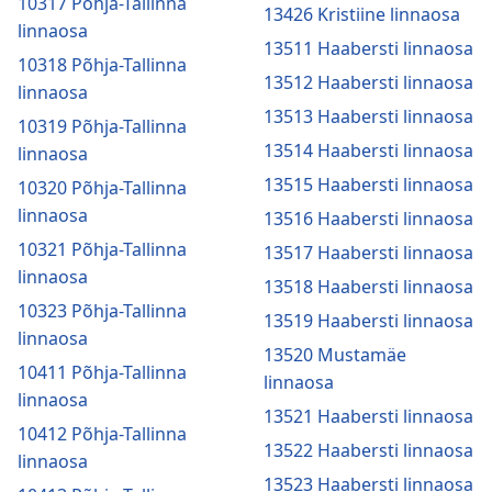
10317 Põhja-Tallinna
13426 Kristiine linnaosa
linnaosa
13511 Haabersti linnaosa
10318 Põhja-Tallinna
13512 Haabersti linnaosa
linnaosa
13513 Haabersti linnaosa
10319 Põhja-Tallinna
13514 Haabersti linnaosa
linnaosa
13515 Haabersti linnaosa
10320 Põhja-Tallinna
linnaosa
13516 Haabersti linnaosa
10321 Põhja-Tallinna
13517 Haabersti linnaosa
linnaosa
13518 Haabersti linnaosa
10323 Põhja-Tallinna
13519 Haabersti linnaosa
linnaosa
13520 Mustamäe
10411 Põhja-Tallinna
linnaosa
linnaosa
13521 Haabersti linnaosa
10412 Põhja-Tallinna
13522 Haabersti linnaosa
linnaosa
13523 Haabersti linnaosa