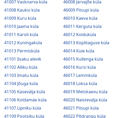
41007 Vasknarva küla
46008 Järvajõe küla
41008 Kauksi küla
46009 Piisupi küla
41009 Kuru küla
46010 Kaeva küla
41010 Jaama küla
46011 Kerguta küla
41011 Karoli küla
46012 Koiduküla
41012 Kuningaküla
46013 Koplitaguse küla
41013 Permisküla
46014 Kuie küla
41101 Iisaku alevik
46015 Kullenga küla
41102 Alliku küla
46016 Kursi küla
41103 Imatu küla
46017 Lemmküla
41104 Jõuga küla
46018 Loksa küla
41105 Kasevälja küla
46019 Metskaevu küla
41106 Koldamäe küla
46020 Naistevälja küla
41107 Lipniku küla
46021 Piisupi küla
41109 Pootsiku küla
46022 Põdrangu küla