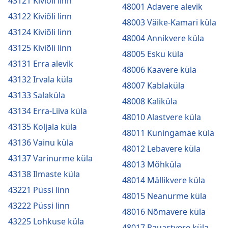
43121 Kiviõli linn
48001 Adavere alevik
43122 Kiviõli linn
48003 Väike-Kamari küla
43124 Kiviõli linn
48004 Annikvere küla
43125 Kiviõli linn
48005 Esku küla
43131 Erra alevik
48006 Kaavere küla
43132 Irvala küla
48007 Kablaküla
43133 Salaküla
48008 Kaliküla
43134 Erra-Liiva küla
48010 Alastvere küla
43135 Koljala küla
48011 Kuningamäe küla
43136 Vainu küla
48012 Lebavere küla
43137 Varinurme küla
48013 Mõhküla
43138 Ilmaste küla
48014 Mällikvere küla
43221 Püssi linn
48015 Neanurme küla
43222 Püssi linn
48016 Nõmavere küla
43225 Lohkuse küla
48017 Pauastvere küla