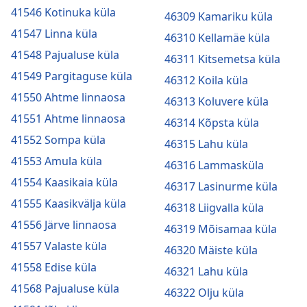
41546 Kotinuka küla
46309 Kamariku küla
41547 Linna küla
46310 Kellamäe küla
41548 Pajualuse küla
46311 Kitsemetsa küla
41549 Pargitaguse küla
46312 Koila küla
41550 Ahtme linnaosa
46313 Koluvere küla
41551 Ahtme linnaosa
46314 Kõpsta küla
41552 Sompa küla
46315 Lahu küla
41553 Amula küla
46316 Lammasküla
41554 Kaasikaia küla
46317 Lasinurme küla
41555 Kaasikvälja küla
46318 Liigvalla küla
41556 Järve linnaosa
46319 Mõisamaa küla
41557 Valaste küla
46320 Mäiste küla
41558 Edise küla
46321 Lahu küla
41568 Pajualuse küla
46322 Olju küla