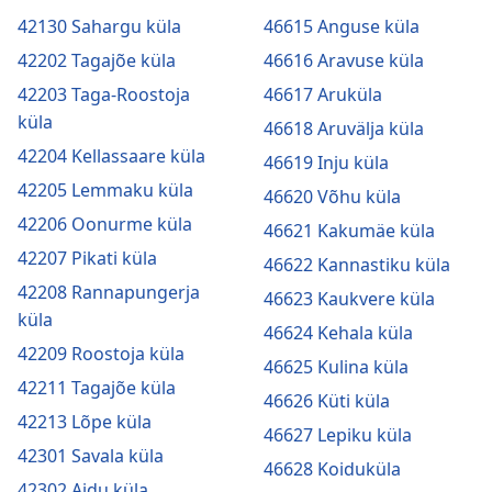
42130 Sahargu küla
46615 Anguse küla
42202 Tagajõe küla
46616 Aravuse küla
42203 Taga-Roostoja
46617 Aruküla
küla
46618 Aruvälja küla
42204 Kellassaare küla
46619 Inju küla
42205 Lemmaku küla
46620 Võhu küla
42206 Oonurme küla
46621 Kakumäe küla
42207 Pikati küla
46622 Kannastiku küla
42208 Rannapungerja
46623 Kaukvere küla
küla
46624 Kehala küla
42209 Roostoja küla
46625 Kulina küla
42211 Tagajõe küla
46626 Küti küla
42213 Lõpe küla
46627 Lepiku küla
42301 Savala küla
46628 Koiduküla
42302 Aidu küla