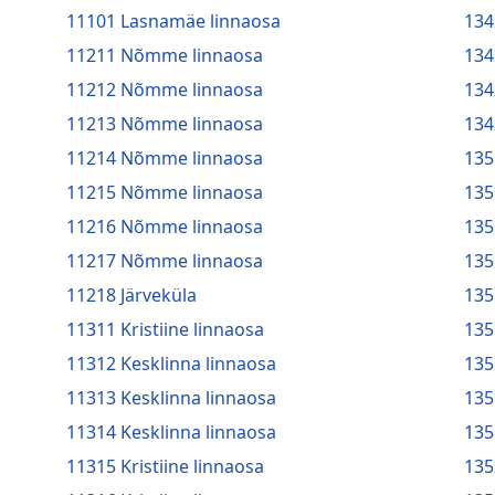
11101 Lasnamäe linnaosa
134
11211 Nõmme linnaosa
134
11212 Nõmme linnaosa
134
11213 Nõmme linnaosa
134
11214 Nõmme linnaosa
135
11215 Nõmme linnaosa
135
11216 Nõmme linnaosa
135
11217 Nõmme linnaosa
135
11218 Järveküla
135
11311 Kristiine linnaosa
135
11312 Kesklinna linnaosa
135
11313 Kesklinna linnaosa
135
11314 Kesklinna linnaosa
135
11315 Kristiine linnaosa
135