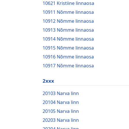
10621 Kristiine linnaosa
10911 Nõmme linnaosa
10912 Nõmme linnaosa
10913 Nõmme linnaosa
10914 Nõmme linnaosa
10915 Nõmme linnaosa
10916 Nõmme linnaosa
10917 Nõmme linnaosa
2xxx
20103 Narva linn
20104 Narva linn
20105 Narva linn
20203 Narva linn
20204 Narva linn