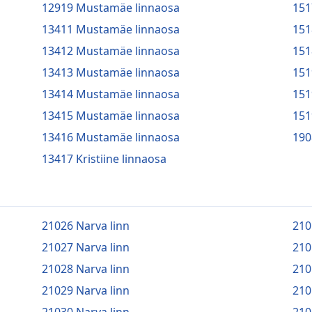
12919 Mustamäe linnaosa
151
13411 Mustamäe linnaosa
151
13412 Mustamäe linnaosa
151
13413 Mustamäe linnaosa
151
13414 Mustamäe linnaosa
151
13415 Mustamäe linnaosa
151
13416 Mustamäe linnaosa
190
13417 Kristiine linnaosa
21026 Narva linn
210
21027 Narva linn
210
21028 Narva linn
210
21029 Narva linn
210
21030 Narva linn
210