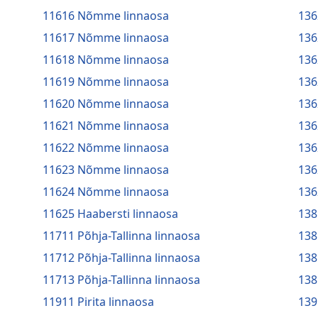
11616 Nõmme linnaosa
136
11617 Nõmme linnaosa
136
11618 Nõmme linnaosa
136
11619 Nõmme linnaosa
136
11620 Nõmme linnaosa
136
11621 Nõmme linnaosa
136
11622 Nõmme linnaosa
136
11623 Nõmme linnaosa
136
11624 Nõmme linnaosa
136
11625 Haabersti linnaosa
138
11711 Põhja-Tallinna linnaosa
138
11712 Põhja-Tallinna linnaosa
138
11713 Põhja-Tallinna linnaosa
138
11911 Pirita linnaosa
139