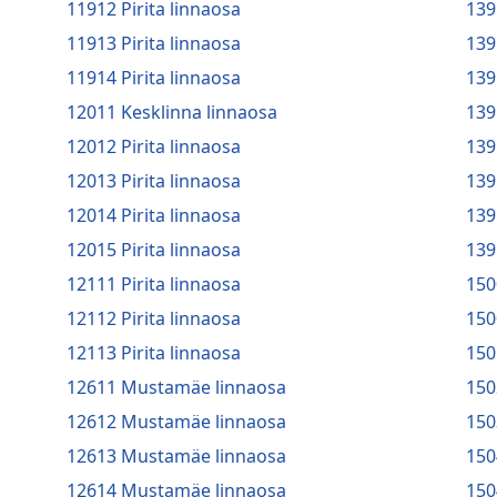
11912 Pirita linnaosa
139
11913 Pirita linnaosa
139
11914 Pirita linnaosa
139
12011 Kesklinna linnaosa
139
12012 Pirita linnaosa
139
12013 Pirita linnaosa
139
12014 Pirita linnaosa
139
12015 Pirita linnaosa
139
12111 Pirita linnaosa
150
12112 Pirita linnaosa
150
12113 Pirita linnaosa
150
12611 Mustamäe linnaosa
150
12612 Mustamäe linnaosa
150
12613 Mustamäe linnaosa
150
12614 Mustamäe linnaosa
150