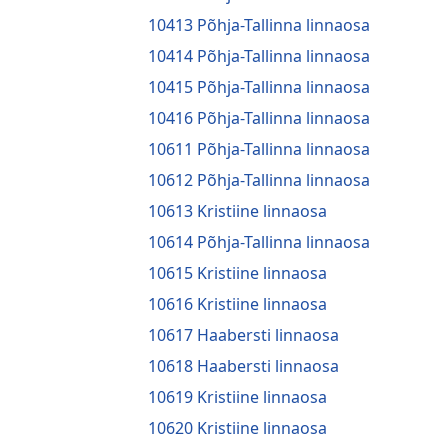
10413 Põhja-Tallinna linnaosa
10414 Põhja-Tallinna linnaosa
10415 Põhja-Tallinna linnaosa
10416 Põhja-Tallinna linnaosa
10611 Põhja-Tallinna linnaosa
10612 Põhja-Tallinna linnaosa
10613 Kristiine linnaosa
10614 Põhja-Tallinna linnaosa
10615 Kristiine linnaosa
10616 Kristiine linnaosa
10617 Haabersti linnaosa
10618 Haabersti linnaosa
10619 Kristiine linnaosa
10620 Kristiine linnaosa