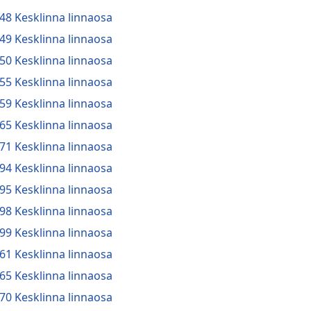
48 Kesklinna linnaosa
49 Kesklinna linnaosa
50 Kesklinna linnaosa
55 Kesklinna linnaosa
59 Kesklinna linnaosa
65 Kesklinna linnaosa
71 Kesklinna linnaosa
94 Kesklinna linnaosa
95 Kesklinna linnaosa
98 Kesklinna linnaosa
99 Kesklinna linnaosa
61 Kesklinna linnaosa
65 Kesklinna linnaosa
70 Kesklinna linnaosa