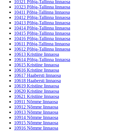
10321 Põhja-Tallinna linnaosa
10323 Põhja-Tallinna linnaosa
10411 Põhja-Tallinna linnaosa
10412 Põhja-Tallinna linnaosa
10413 Põhja-Tallinna linnaosa
10414 Põhja-Tallinna linnaosa
10415 Põhja-Tallinna linnaosa
10416 Põhja-Tallinna linnaosa
10611 Põhja-Tallinna linnaosa
10612 Põhja-Tallinna linnaosa
10613 Kristiine linnaosa
10614 Põhja-Tallinna linnaosa
10615 Kristiine linnaosa
10616 Kristiine linnaosa
10617 Haabersti linnaosa
10618 Haabersti linnaosa
10619 Kristiine linnaosa
10620 Kristiine linnaosa
10621 Kristiine linnaosa
10911 Nõmme linnaosa
10912 Nõmme linnaosa
10913 Nõmme linnaosa
10914 Nõmme linnaosa
10915 Nõmme linnaosa
10916 Nõmme linnaosa