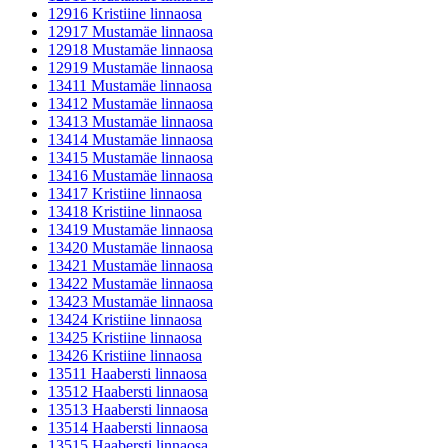
12916 Kristiine linnaosa
12917 Mustamäe linnaosa
12918 Mustamäe linnaosa
12919 Mustamäe linnaosa
13411 Mustamäe linnaosa
13412 Mustamäe linnaosa
13413 Mustamäe linnaosa
13414 Mustamäe linnaosa
13415 Mustamäe linnaosa
13416 Mustamäe linnaosa
13417 Kristiine linnaosa
13418 Kristiine linnaosa
13419 Mustamäe linnaosa
13420 Mustamäe linnaosa
13421 Mustamäe linnaosa
13422 Mustamäe linnaosa
13423 Mustamäe linnaosa
13424 Kristiine linnaosa
13425 Kristiine linnaosa
13426 Kristiine linnaosa
13511 Haabersti linnaosa
13512 Haabersti linnaosa
13513 Haabersti linnaosa
13514 Haabersti linnaosa
13515 Haabersti linnaosa