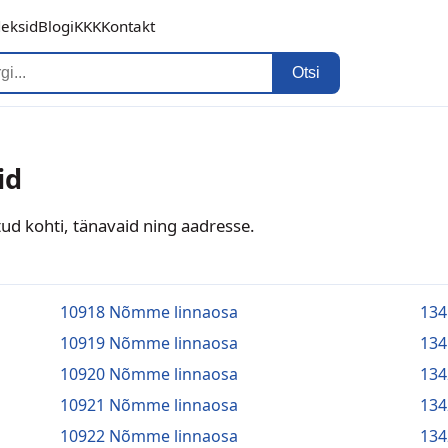
deksid
Blogi
KKK
Kontakt
Otsi
id
tud kohti, tänavaid ning aadresse.
10918 Nõmme linnaosa
134
10919 Nõmme linnaosa
134
10920 Nõmme linnaosa
134
10921 Nõmme linnaosa
134
10922 Nõmme linnaosa
134