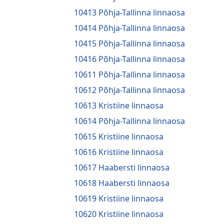
10413 Põhja-Tallinna linnaosa
10414 Põhja-Tallinna linnaosa
10415 Põhja-Tallinna linnaosa
10416 Põhja-Tallinna linnaosa
10611 Põhja-Tallinna linnaosa
10612 Põhja-Tallinna linnaosa
10613 Kristiine linnaosa
10614 Põhja-Tallinna linnaosa
10615 Kristiine linnaosa
10616 Kristiine linnaosa
10617 Haabersti linnaosa
10618 Haabersti linnaosa
10619 Kristiine linnaosa
10620 Kristiine linnaosa