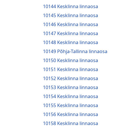
10144 Kesklinna linnaosa
10145 Kesklinna linnaosa
10146 Kesklinna linnaosa
10147 Kesklinna linnaosa
10148 Kesklinna linnaosa
10149 Põhja-Tallinna linnaosa
10150 Kesklinna linnaosa
10151 Kesklinna linnaosa
10152 Kesklinna linnaosa
10153 Kesklinna linnaosa
10154 Kesklinna linnaosa
10155 Kesklinna linnaosa
10156 Kesklinna linnaosa
10158 Kesklinna linnaosa