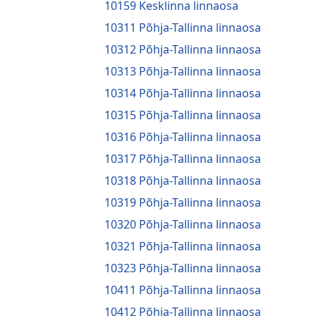
10159 Kesklinna linnaosa
10311 Põhja-Tallinna linnaosa
10312 Põhja-Tallinna linnaosa
10313 Põhja-Tallinna linnaosa
10314 Põhja-Tallinna linnaosa
10315 Põhja-Tallinna linnaosa
10316 Põhja-Tallinna linnaosa
10317 Põhja-Tallinna linnaosa
10318 Põhja-Tallinna linnaosa
10319 Põhja-Tallinna linnaosa
10320 Põhja-Tallinna linnaosa
10321 Põhja-Tallinna linnaosa
10323 Põhja-Tallinna linnaosa
10411 Põhja-Tallinna linnaosa
10412 Põhja-Tallinna linnaosa