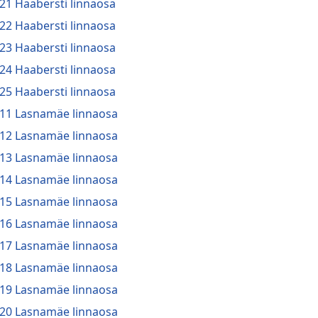
21 Haabersti linnaosa
22 Haabersti linnaosa
23 Haabersti linnaosa
24 Haabersti linnaosa
25 Haabersti linnaosa
11 Lasnamäe linnaosa
12 Lasnamäe linnaosa
13 Lasnamäe linnaosa
14 Lasnamäe linnaosa
15 Lasnamäe linnaosa
16 Lasnamäe linnaosa
17 Lasnamäe linnaosa
18 Lasnamäe linnaosa
19 Lasnamäe linnaosa
20 Lasnamäe linnaosa