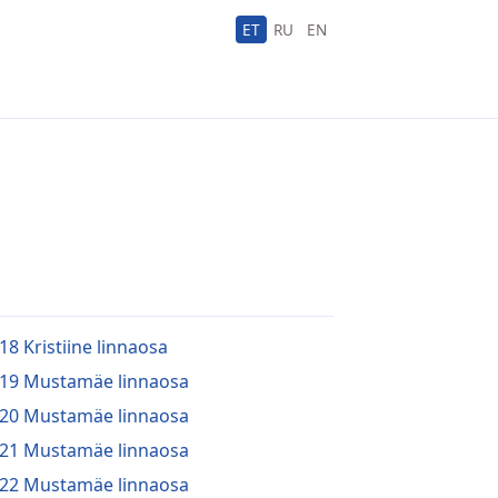
ET
RU
EN
18 Kristiine linnaosa
19 Mustamäe linnaosa
20 Mustamäe linnaosa
21 Mustamäe linnaosa
22 Mustamäe linnaosa