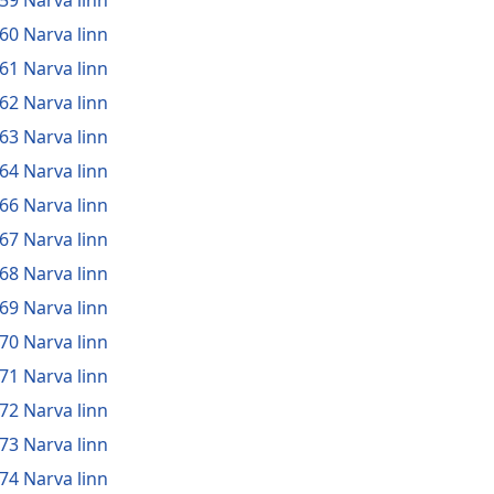
60 Narva linn
61 Narva linn
62 Narva linn
63 Narva linn
64 Narva linn
66 Narva linn
67 Narva linn
68 Narva linn
69 Narva linn
70 Narva linn
71 Narva linn
72 Narva linn
73 Narva linn
74 Narva linn