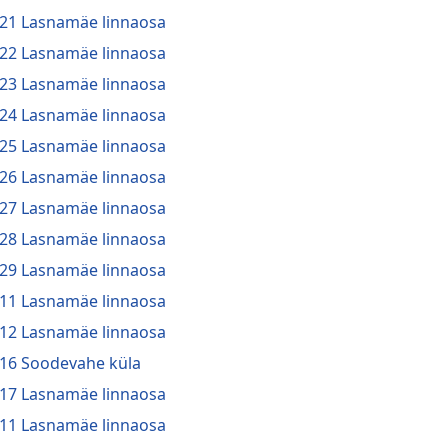
21 Lasnamäe linnaosa
22 Lasnamäe linnaosa
23 Lasnamäe linnaosa
24 Lasnamäe linnaosa
25 Lasnamäe linnaosa
26 Lasnamäe linnaosa
27 Lasnamäe linnaosa
28 Lasnamäe linnaosa
29 Lasnamäe linnaosa
11 Lasnamäe linnaosa
12 Lasnamäe linnaosa
16 Soodevahe küla
17 Lasnamäe linnaosa
11 Lasnamäe linnaosa