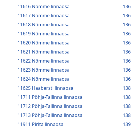
11616 Nõmme linnaosa
136
11617 Nõmme linnaosa
136
11618 Nõmme linnaosa
136
11619 Nõmme linnaosa
136
11620 Nõmme linnaosa
136
11621 Nõmme linnaosa
136
11622 Nõmme linnaosa
136
11623 Nõmme linnaosa
136
11624 Nõmme linnaosa
136
11625 Haabersti linnaosa
138
11711 Põhja-Tallinna linnaosa
138
11712 Põhja-Tallinna linnaosa
138
11713 Põhja-Tallinna linnaosa
138
11911 Pirita linnaosa
139