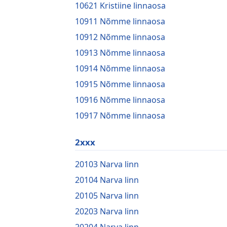
10621 Kristiine linnaosa
10911 Nõmme linnaosa
10912 Nõmme linnaosa
10913 Nõmme linnaosa
10914 Nõmme linnaosa
10915 Nõmme linnaosa
10916 Nõmme linnaosa
10917 Nõmme linnaosa
2xxx
20103 Narva linn
20104 Narva linn
20105 Narva linn
20203 Narva linn
20204 Narva linn