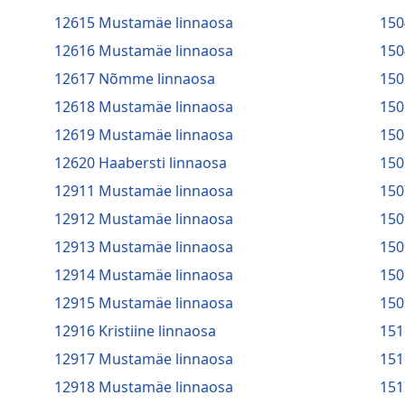
12615 Mustamäe linnaosa
150
12616 Mustamäe linnaosa
150
12617 Nõmme linnaosa
150
12618 Mustamäe linnaosa
150
12619 Mustamäe linnaosa
150
12620 Haabersti linnaosa
150
12911 Mustamäe linnaosa
150
12912 Mustamäe linnaosa
150
12913 Mustamäe linnaosa
150
12914 Mustamäe linnaosa
150
12915 Mustamäe linnaosa
150
12916 Kristiine linnaosa
151
12917 Mustamäe linnaosa
151
12918 Mustamäe linnaosa
151