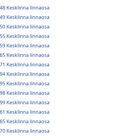
48 Kesklinna linnaosa
49 Kesklinna linnaosa
50 Kesklinna linnaosa
55 Kesklinna linnaosa
59 Kesklinna linnaosa
65 Kesklinna linnaosa
71 Kesklinna linnaosa
94 Kesklinna linnaosa
95 Kesklinna linnaosa
98 Kesklinna linnaosa
99 Kesklinna linnaosa
61 Kesklinna linnaosa
65 Kesklinna linnaosa
70 Kesklinna linnaosa