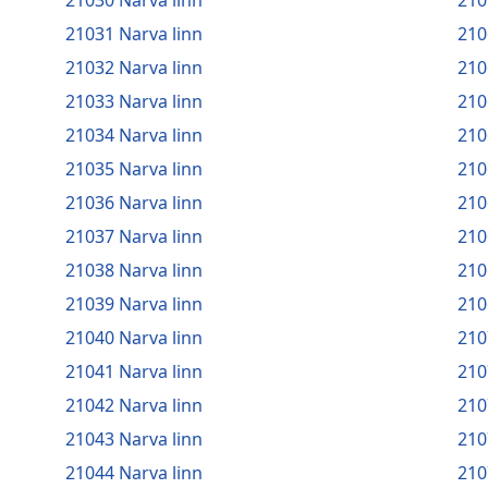
21031 Narva linn
210
21032 Narva linn
210
21033 Narva linn
210
21034 Narva linn
210
21035 Narva linn
210
21036 Narva linn
210
21037 Narva linn
210
21038 Narva linn
210
21039 Narva linn
210
21040 Narva linn
210
21041 Narva linn
210
21042 Narva linn
210
21043 Narva linn
210
21044 Narva linn
210