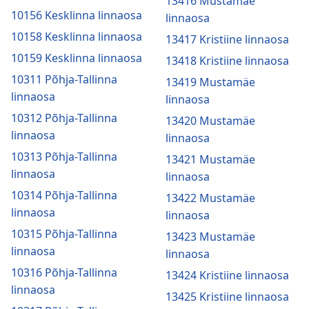
13416 Mustamäe
10156 Kesklinna linnaosa
linnaosa
10158 Kesklinna linnaosa
13417 Kristiine linnaosa
10159 Kesklinna linnaosa
13418 Kristiine linnaosa
10311 Põhja-Tallinna
13419 Mustamäe
linnaosa
linnaosa
10312 Põhja-Tallinna
13420 Mustamäe
linnaosa
linnaosa
10313 Põhja-Tallinna
13421 Mustamäe
linnaosa
linnaosa
10314 Põhja-Tallinna
13422 Mustamäe
linnaosa
linnaosa
10315 Põhja-Tallinna
13423 Mustamäe
linnaosa
linnaosa
10316 Põhja-Tallinna
13424 Kristiine linnaosa
linnaosa
13425 Kristiine linnaosa