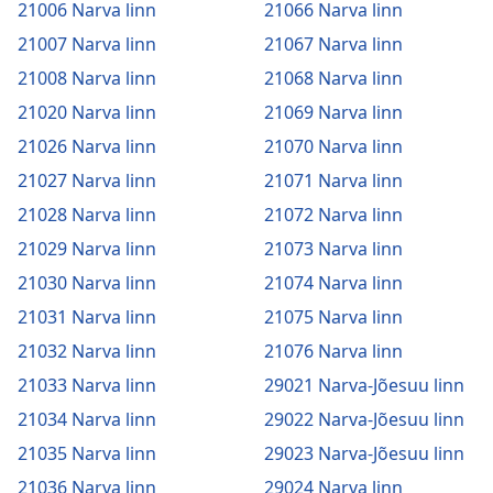
21006 Narva linn
21066 Narva linn
21007 Narva linn
21067 Narva linn
21008 Narva linn
21068 Narva linn
21020 Narva linn
21069 Narva linn
21026 Narva linn
21070 Narva linn
21027 Narva linn
21071 Narva linn
21028 Narva linn
21072 Narva linn
21029 Narva linn
21073 Narva linn
21030 Narva linn
21074 Narva linn
21031 Narva linn
21075 Narva linn
21032 Narva linn
21076 Narva linn
21033 Narva linn
29021 Narva-Jõesuu linn
21034 Narva linn
29022 Narva-Jõesuu linn
21035 Narva linn
29023 Narva-Jõesuu linn
21036 Narva linn
29024 Narva linn