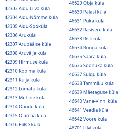
46629 Obja küla
42303 Aidu-Liiva küla
46630 Palasi küla
42304 Aidu-Nõmme küla
46631 Puka küla
42305 Aidu-Sooküla
46632 Rasivere küla
42306 Aruküla
46633 Ristiküla
42307 Arupäälse küla
46634 Rünga küla
42308 Aruvälja küla
46635 Saara küla
42309 Hirmuse küla
46636 Soonuka küla
42310 Koolma küla
46637 Suigu küla
42311 Kulja küla
46638 Tammiku küla
42312 Lümatu küla
46639 Mäetaguse küla
42313 Mehide küla
46640 Vana-Vinni küla
42314 Oandu küla
46641 Veadla küla
42315 Ojamaa küla
46642 Voore küla
42316 Piilse küla
46701 Ulvi küla