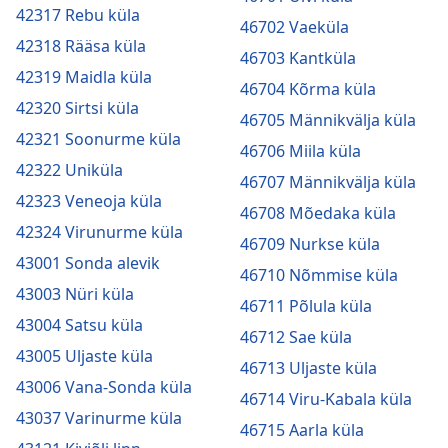
42317 Rebu küla
46702 Vaeküla
42318 Rääsa küla
46703 Kantküla
42319 Maidla küla
46704 Kõrma küla
42320 Sirtsi küla
46705 Männikvälja küla
42321 Soonurme küla
46706 Miila küla
42322 Uniküla
46707 Männikvälja küla
42323 Veneoja küla
46708 Mõedaka küla
42324 Virunurme küla
46709 Nurkse küla
43001 Sonda alevik
46710 Nõmmise küla
43003 Nüri küla
46711 Põlula küla
43004 Satsu küla
46712 Sae küla
43005 Uljaste küla
46713 Uljaste küla
43006 Vana-Sonda küla
46714 Viru-Kabala küla
43037 Varinurme küla
46715 Aarla küla