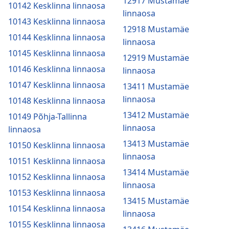
12917 Mustamäe
10142 Kesklinna linnaosa
linnaosa
10143 Kesklinna linnaosa
12918 Mustamäe
10144 Kesklinna linnaosa
linnaosa
10145 Kesklinna linnaosa
12919 Mustamäe
10146 Kesklinna linnaosa
linnaosa
10147 Kesklinna linnaosa
13411 Mustamäe
linnaosa
10148 Kesklinna linnaosa
13412 Mustamäe
10149 Põhja-Tallinna
linnaosa
linnaosa
13413 Mustamäe
10150 Kesklinna linnaosa
linnaosa
10151 Kesklinna linnaosa
13414 Mustamäe
10152 Kesklinna linnaosa
linnaosa
10153 Kesklinna linnaosa
13415 Mustamäe
10154 Kesklinna linnaosa
linnaosa
10155 Kesklinna linnaosa