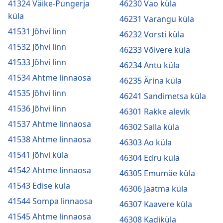
41324 Väike-Pungerja
46230 Vao küla
küla
46231 Varangu küla
41531 Jõhvi linn
46232 Vorsti küla
41532 Jõhvi linn
46233 Võivere küla
41533 Jõhvi linn
46234 Äntu küla
41534 Ahtme linnaosa
46235 Ärina küla
41535 Jõhvi linn
46241 Sandimetsa küla
41536 Jõhvi linn
46301 Rakke alevik
41537 Ahtme linnaosa
46302 Salla küla
41538 Ahtme linnaosa
46303 Ao küla
41541 Jõhvi küla
46304 Edru küla
41542 Ahtme linnaosa
46305 Emumäe küla
41543 Edise küla
46306 Jäätma küla
41544 Sompa linnaosa
46307 Kaavere küla
41545 Ahtme linnaosa
46308 Kadiküla