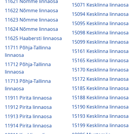
11621 Nõmme linnaosa
15071 Kesklinna linnaosa
11622 Nõmme linnaosa
15094 Kesklinna linnaosa
11623 Nõmme linnaosa
15095 Kesklinna linnaosa
11624 Nõmme linnaosa
15098 Kesklinna linnaosa
11625 Haabersti linnaosa
15099 Kesklinna linnaosa
11711 Põhja-Tallinna
15161 Kesklinna linnaosa
linnaosa
15165 Kesklinna linnaosa
11712 Põhja-Tallinna
15170 Kesklinna linnaosa
linnaosa
15172 Kesklinna linnaosa
11713 Põhja-Tallinna
15185 Kesklinna linnaosa
linnaosa
15188 Kesklinna linnaosa
11911 Pirita linnaosa
15190 Kesklinna linnaosa
11912 Pirita linnaosa
15193 Kesklinna linnaosa
11913 Pirita linnaosa
15199 Kesklinna linnaosa
11914 Pirita linnaosa