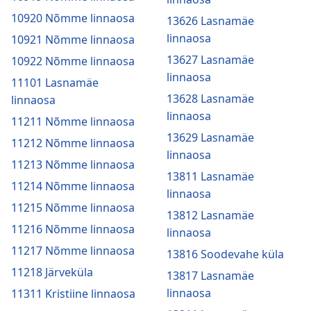
10920 Nõmme linnaosa
13626 Lasnamäe
linnaosa
10921 Nõmme linnaosa
13627 Lasnamäe
10922 Nõmme linnaosa
linnaosa
11101 Lasnamäe
13628 Lasnamäe
linnaosa
linnaosa
11211 Nõmme linnaosa
13629 Lasnamäe
11212 Nõmme linnaosa
linnaosa
11213 Nõmme linnaosa
13811 Lasnamäe
11214 Nõmme linnaosa
linnaosa
11215 Nõmme linnaosa
13812 Lasnamäe
11216 Nõmme linnaosa
linnaosa
11217 Nõmme linnaosa
13816 Soodevahe küla
11218 Järveküla
13817 Lasnamäe
linnaosa
11311 Kristiine linnaosa