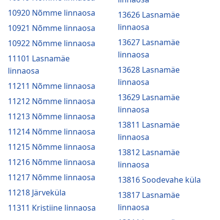
10920 Nõmme linnaosa
13626 Lasnamäe
linnaosa
10921 Nõmme linnaosa
13627 Lasnamäe
10922 Nõmme linnaosa
linnaosa
11101 Lasnamäe
13628 Lasnamäe
linnaosa
linnaosa
11211 Nõmme linnaosa
13629 Lasnamäe
11212 Nõmme linnaosa
linnaosa
11213 Nõmme linnaosa
13811 Lasnamäe
11214 Nõmme linnaosa
linnaosa
11215 Nõmme linnaosa
13812 Lasnamäe
11216 Nõmme linnaosa
linnaosa
11217 Nõmme linnaosa
13816 Soodevahe küla
11218 Järveküla
13817 Lasnamäe
linnaosa
11311 Kristiine linnaosa