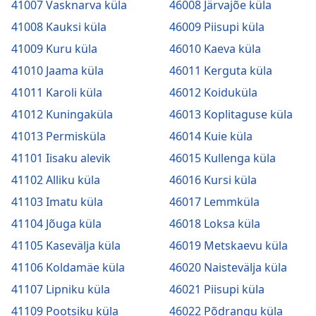
41007 Vasknarva küla
46008 Järvajõe küla
41008 Kauksi küla
46009 Piisupi küla
41009 Kuru küla
46010 Kaeva küla
41010 Jaama küla
46011 Kerguta küla
41011 Karoli küla
46012 Koiduküla
41012 Kuningaküla
46013 Koplitaguse küla
41013 Permisküla
46014 Kuie küla
41101 Iisaku alevik
46015 Kullenga küla
41102 Alliku küla
46016 Kursi küla
41103 Imatu küla
46017 Lemmküla
41104 Jõuga küla
46018 Loksa küla
41105 Kasevälja küla
46019 Metskaevu küla
41106 Koldamäe küla
46020 Naistevälja küla
41107 Lipniku küla
46021 Piisupi küla
41109 Pootsiku küla
46022 Põdrangu küla