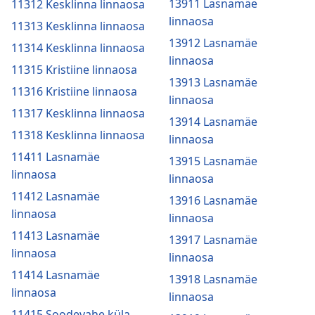
13911 Lasnamäe
11312 Kesklinna linnaosa
linnaosa
11313 Kesklinna linnaosa
13912 Lasnamäe
11314 Kesklinna linnaosa
linnaosa
11315 Kristiine linnaosa
13913 Lasnamäe
11316 Kristiine linnaosa
linnaosa
11317 Kesklinna linnaosa
13914 Lasnamäe
11318 Kesklinna linnaosa
linnaosa
11411 Lasnamäe
13915 Lasnamäe
linnaosa
linnaosa
11412 Lasnamäe
13916 Lasnamäe
linnaosa
linnaosa
11413 Lasnamäe
13917 Lasnamäe
linnaosa
linnaosa
11414 Lasnamäe
13918 Lasnamäe
linnaosa
linnaosa
11415 Soodevahe küla