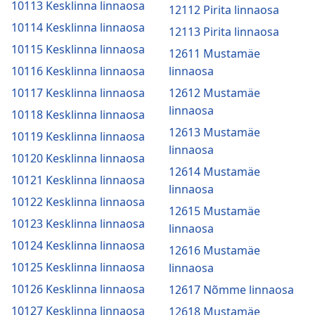
10113 Kesklinna linnaosa
12112 Pirita linnaosa
10114 Kesklinna linnaosa
12113 Pirita linnaosa
10115 Kesklinna linnaosa
12611 Mustamäe
10116 Kesklinna linnaosa
linnaosa
10117 Kesklinna linnaosa
12612 Mustamäe
linnaosa
10118 Kesklinna linnaosa
12613 Mustamäe
10119 Kesklinna linnaosa
linnaosa
10120 Kesklinna linnaosa
12614 Mustamäe
10121 Kesklinna linnaosa
linnaosa
10122 Kesklinna linnaosa
12615 Mustamäe
10123 Kesklinna linnaosa
linnaosa
10124 Kesklinna linnaosa
12616 Mustamäe
10125 Kesklinna linnaosa
linnaosa
10126 Kesklinna linnaosa
12617 Nõmme linnaosa
10127 Kesklinna linnaosa
12618 Mustamäe