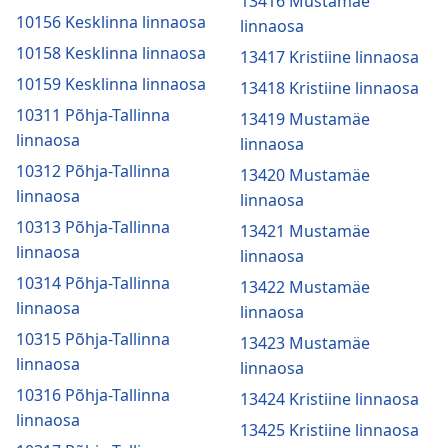
13416 Mustamäe
10156 Kesklinna linnaosa
linnaosa
10158 Kesklinna linnaosa
13417 Kristiine linnaosa
10159 Kesklinna linnaosa
13418 Kristiine linnaosa
10311 Põhja-Tallinna
13419 Mustamäe
linnaosa
linnaosa
10312 Põhja-Tallinna
13420 Mustamäe
linnaosa
linnaosa
10313 Põhja-Tallinna
13421 Mustamäe
linnaosa
linnaosa
10314 Põhja-Tallinna
13422 Mustamäe
linnaosa
linnaosa
10315 Põhja-Tallinna
13423 Mustamäe
linnaosa
linnaosa
10316 Põhja-Tallinna
13424 Kristiine linnaosa
linnaosa
13425 Kristiine linnaosa