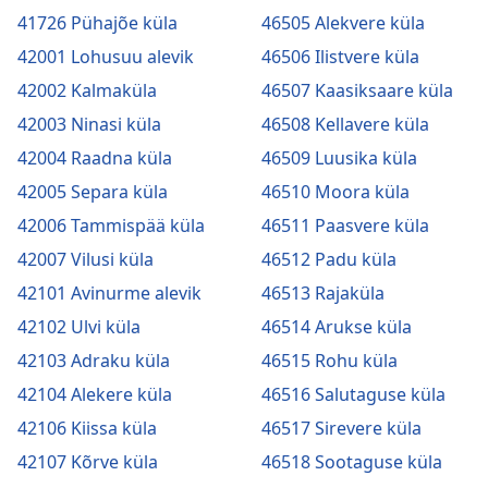
41726 Pühajõe küla
46505 Alekvere küla
42001 Lohusuu alevik
46506 Ilistvere küla
42002 Kalmaküla
46507 Kaasiksaare küla
42003 Ninasi küla
46508 Kellavere küla
42004 Raadna küla
46509 Luusika küla
42005 Separa küla
46510 Moora küla
42006 Tammispää küla
46511 Paasvere küla
42007 Vilusi küla
46512 Padu küla
42101 Avinurme alevik
46513 Rajaküla
42102 Ulvi küla
46514 Arukse küla
42103 Adraku küla
46515 Rohu küla
42104 Alekere küla
46516 Salutaguse küla
42106 Kiissa küla
46517 Sirevere küla
42107 Kõrve küla
46518 Sootaguse küla