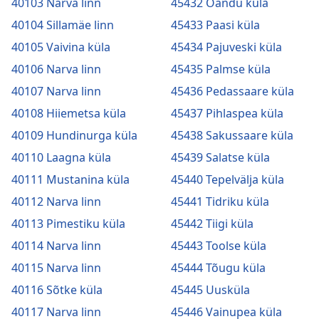
40103 Narva linn
45432 Oandu küla
40104 Sillamäe linn
45433 Paasi küla
40105 Vaivina küla
45434 Pajuveski küla
40106 Narva linn
45435 Palmse küla
40107 Narva linn
45436 Pedassaare küla
40108 Hiiemetsa küla
45437 Pihlaspea küla
40109 Hundinurga küla
45438 Sakussaare küla
40110 Laagna küla
45439 Salatse küla
40111 Mustanina küla
45440 Tepelvälja küla
40112 Narva linn
45441 Tidriku küla
40113 Pimestiku küla
45442 Tiigi küla
40114 Narva linn
45443 Toolse küla
40115 Narva linn
45444 Tõugu küla
40116 Sõtke küla
45445 Uusküla
40117 Narva linn
45446 Vainupea küla