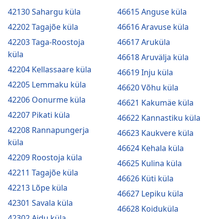
42130 Sahargu küla
46615 Anguse küla
42202 Tagajõe küla
46616 Aravuse küla
42203 Taga-Roostoja
46617 Aruküla
küla
46618 Aruvälja küla
42204 Kellassaare küla
46619 Inju küla
42205 Lemmaku küla
46620 Võhu küla
42206 Oonurme küla
46621 Kakumäe küla
42207 Pikati küla
46622 Kannastiku küla
42208 Rannapungerja
46623 Kaukvere küla
küla
46624 Kehala küla
42209 Roostoja küla
46625 Kulina küla
42211 Tagajõe küla
46626 Küti küla
42213 Lõpe küla
46627 Lepiku küla
42301 Savala küla
46628 Koiduküla
42302 Aidu küla