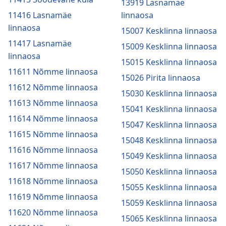
13919 Lasnamäe
11416 Lasnamäe
linnaosa
linnaosa
15007 Kesklinna linnaosa
11417 Lasnamäe
15009 Kesklinna linnaosa
linnaosa
15015 Kesklinna linnaosa
11611 Nõmme linnaosa
15026 Pirita linnaosa
11612 Nõmme linnaosa
15030 Kesklinna linnaosa
11613 Nõmme linnaosa
15041 Kesklinna linnaosa
11614 Nõmme linnaosa
15047 Kesklinna linnaosa
11615 Nõmme linnaosa
15048 Kesklinna linnaosa
11616 Nõmme linnaosa
15049 Kesklinna linnaosa
11617 Nõmme linnaosa
15050 Kesklinna linnaosa
11618 Nõmme linnaosa
15055 Kesklinna linnaosa
11619 Nõmme linnaosa
15059 Kesklinna linnaosa
11620 Nõmme linnaosa
15065 Kesklinna linnaosa