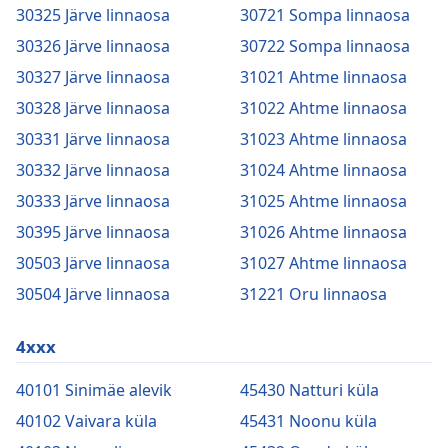
30325 Järve linnaosa
30721 Sompa linnaosa
30326 Järve linnaosa
30722 Sompa linnaosa
30327 Järve linnaosa
31021 Ahtme linnaosa
30328 Järve linnaosa
31022 Ahtme linnaosa
30331 Järve linnaosa
31023 Ahtme linnaosa
30332 Järve linnaosa
31024 Ahtme linnaosa
30333 Järve linnaosa
31025 Ahtme linnaosa
30395 Järve linnaosa
31026 Ahtme linnaosa
30503 Järve linnaosa
31027 Ahtme linnaosa
30504 Järve linnaosa
31221 Oru linnaosa
4xxx
40101 Sinimäe alevik
45430 Natturi küla
40102 Vaivara küla
45431 Noonu küla