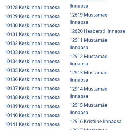
linnaosa
10128 Kesklinna linnaosa
12619 Mustamäe
10129 Kesklinna linnaosa
linnaosa
10130 Kesklinna linnaosa
12620 Haabersti linnaosa
10131 Kesklinna linnaosa
12911 Mustamäe
10132 Kesklinna linnaosa
linnaosa
10133 Kesklinna linnaosa
12912 Mustamäe
10134 Kesklinna linnaosa
linnaosa
10135 Kesklinna linnaosa
12913 Mustamäe
10136 Kesklinna linnaosa
linnaosa
10137 Kesklinna linnaosa
12914 Mustamäe
linnaosa
10138 Kesklinna linnaosa
12915 Mustamäe
10139 Kesklinna linnaosa
linnaosa
10140 Kesklinna linnaosa
12916 Kristiine linnaosa
10141 Kesklinna linnaosa