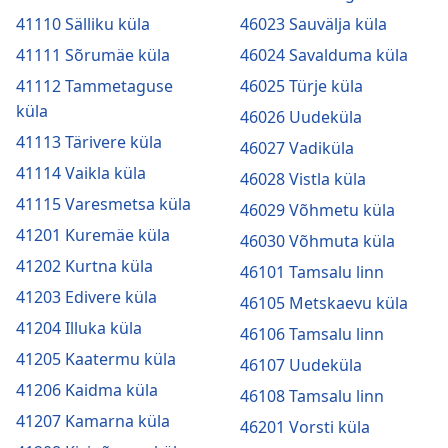
41110 Sälliku küla
46023 Sauvälja küla
41111 Sõrumäe küla
46024 Savalduma küla
41112 Tammetaguse
46025 Türje küla
küla
46026 Uudeküla
41113 Tärivere küla
46027 Vadiküla
41114 Vaikla küla
46028 Vistla küla
41115 Varesmetsa küla
46029 Võhmetu küla
41201 Kuremäe küla
46030 Võhmuta küla
41202 Kurtna küla
46101 Tamsalu linn
41203 Edivere küla
46105 Metskaevu küla
41204 Illuka küla
46106 Tamsalu linn
41205 Kaatermu küla
46107 Uudeküla
41206 Kaidma küla
46108 Tamsalu linn
41207 Kamarna küla
46201 Vorsti küla