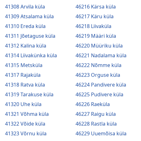
41308 Arvila küla
46216 Kärsa küla
41309 Atsalama küla
46217 Käru küla
41310 Ereda küla
46218 Liivaküla
41311 Jõetaguse küla
46219 Määri küla
41312 Kalina küla
46220 Müüriku küla
41314 Liivakünka küla
46221 Nadalama küla
41315 Metsküla
46222 Nõmme küla
41317 Rajaküla
46223 Orguse küla
41318 Ratva küla
46224 Pandivere küla
41319 Tarakuse küla
46225 Pudivere küla
41320 Uhe küla
46226 Raeküla
41321 Võhma küla
46227 Raigu küla
41322 Võide küla
46228 Rastla küla
41323 Võrnu küla
46229 Uuemõisa küla