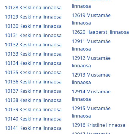
linnaosa
10128 Kesklinna linnaosa
12619 Mustamäe
10129 Kesklinna linnaosa
linnaosa
10130 Kesklinna linnaosa
12620 Haabersti linnaosa
10131 Kesklinna linnaosa
12911 Mustamäe
10132 Kesklinna linnaosa
linnaosa
10133 Kesklinna linnaosa
12912 Mustamäe
10134 Kesklinna linnaosa
linnaosa
10135 Kesklinna linnaosa
12913 Mustamäe
10136 Kesklinna linnaosa
linnaosa
10137 Kesklinna linnaosa
12914 Mustamäe
linnaosa
10138 Kesklinna linnaosa
12915 Mustamäe
10139 Kesklinna linnaosa
linnaosa
10140 Kesklinna linnaosa
12916 Kristiine linnaosa
10141 Kesklinna linnaosa