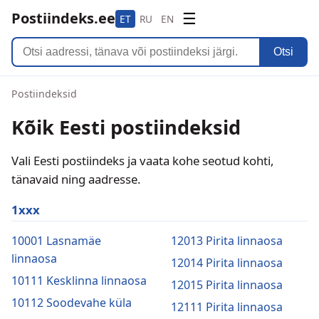
Postiindeks.ee
☰
ET
RU
EN
Otsi
Postiindeksid
Kõik Eesti postiindeksid
Vali Eesti postiindeks ja vaata kohe seotud kohti,
tänavaid ning aadresse.
1xxx
10001 Lasnamäe
12013 Pirita linnaosa
linnaosa
12014 Pirita linnaosa
10111 Kesklinna linnaosa
12015 Pirita linnaosa
10112 Soodevahe küla
12111 Pirita linnaosa