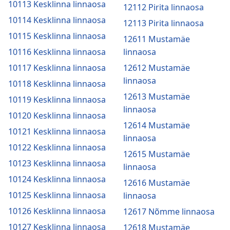
10113 Kesklinna linnaosa
12112 Pirita linnaosa
10114 Kesklinna linnaosa
12113 Pirita linnaosa
10115 Kesklinna linnaosa
12611 Mustamäe
10116 Kesklinna linnaosa
linnaosa
10117 Kesklinna linnaosa
12612 Mustamäe
linnaosa
10118 Kesklinna linnaosa
12613 Mustamäe
10119 Kesklinna linnaosa
linnaosa
10120 Kesklinna linnaosa
12614 Mustamäe
10121 Kesklinna linnaosa
linnaosa
10122 Kesklinna linnaosa
12615 Mustamäe
10123 Kesklinna linnaosa
linnaosa
10124 Kesklinna linnaosa
12616 Mustamäe
10125 Kesklinna linnaosa
linnaosa
10126 Kesklinna linnaosa
12617 Nõmme linnaosa
10127 Kesklinna linnaosa
12618 Mustamäe