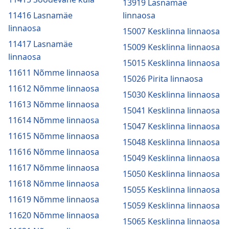
13919 Lasnamäe
11416 Lasnamäe
linnaosa
linnaosa
15007 Kesklinna linnaosa
11417 Lasnamäe
15009 Kesklinna linnaosa
linnaosa
15015 Kesklinna linnaosa
11611 Nõmme linnaosa
15026 Pirita linnaosa
11612 Nõmme linnaosa
15030 Kesklinna linnaosa
11613 Nõmme linnaosa
15041 Kesklinna linnaosa
11614 Nõmme linnaosa
15047 Kesklinna linnaosa
11615 Nõmme linnaosa
15048 Kesklinna linnaosa
11616 Nõmme linnaosa
15049 Kesklinna linnaosa
11617 Nõmme linnaosa
15050 Kesklinna linnaosa
11618 Nõmme linnaosa
15055 Kesklinna linnaosa
11619 Nõmme linnaosa
15059 Kesklinna linnaosa
11620 Nõmme linnaosa
15065 Kesklinna linnaosa