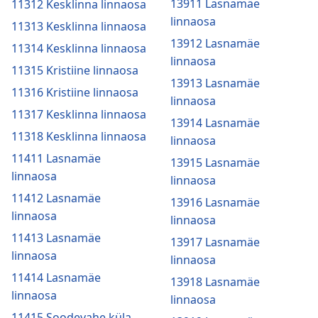
13911 Lasnamäe
11312 Kesklinna linnaosa
linnaosa
11313 Kesklinna linnaosa
13912 Lasnamäe
11314 Kesklinna linnaosa
linnaosa
11315 Kristiine linnaosa
13913 Lasnamäe
11316 Kristiine linnaosa
linnaosa
11317 Kesklinna linnaosa
13914 Lasnamäe
11318 Kesklinna linnaosa
linnaosa
11411 Lasnamäe
13915 Lasnamäe
linnaosa
linnaosa
11412 Lasnamäe
13916 Lasnamäe
linnaosa
linnaosa
11413 Lasnamäe
13917 Lasnamäe
linnaosa
linnaosa
11414 Lasnamäe
13918 Lasnamäe
linnaosa
linnaosa
11415 Soodevahe küla