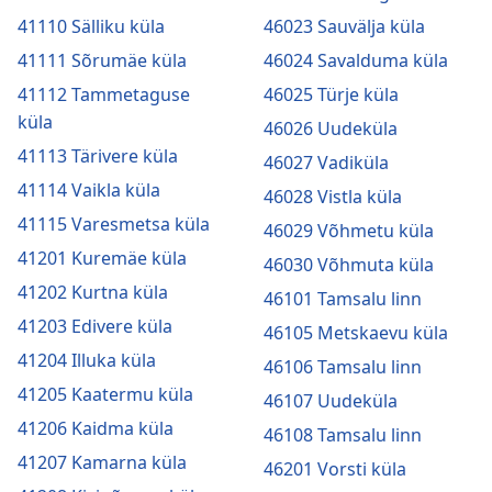
41110 Sälliku küla
46023 Sauvälja küla
41111 Sõrumäe küla
46024 Savalduma küla
41112 Tammetaguse
46025 Türje küla
küla
46026 Uudeküla
41113 Tärivere küla
46027 Vadiküla
41114 Vaikla küla
46028 Vistla küla
41115 Varesmetsa küla
46029 Võhmetu küla
41201 Kuremäe küla
46030 Võhmuta küla
41202 Kurtna küla
46101 Tamsalu linn
41203 Edivere küla
46105 Metskaevu küla
41204 Illuka küla
46106 Tamsalu linn
41205 Kaatermu küla
46107 Uudeküla
41206 Kaidma küla
46108 Tamsalu linn
41207 Kamarna küla
46201 Vorsti küla