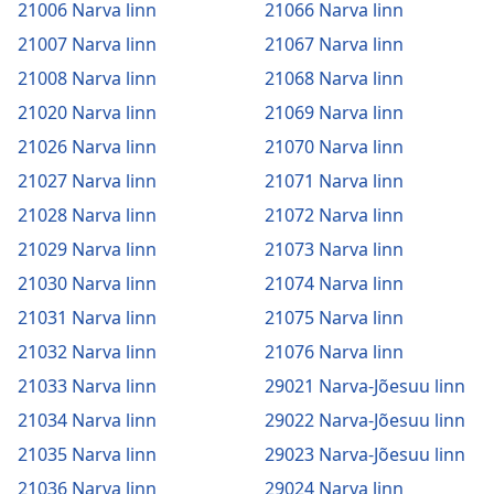
21006 Narva linn
21066 Narva linn
21007 Narva linn
21067 Narva linn
21008 Narva linn
21068 Narva linn
21020 Narva linn
21069 Narva linn
21026 Narva linn
21070 Narva linn
21027 Narva linn
21071 Narva linn
21028 Narva linn
21072 Narva linn
21029 Narva linn
21073 Narva linn
21030 Narva linn
21074 Narva linn
21031 Narva linn
21075 Narva linn
21032 Narva linn
21076 Narva linn
21033 Narva linn
29021 Narva-Jõesuu linn
21034 Narva linn
29022 Narva-Jõesuu linn
21035 Narva linn
29023 Narva-Jõesuu linn
21036 Narva linn
29024 Narva linn