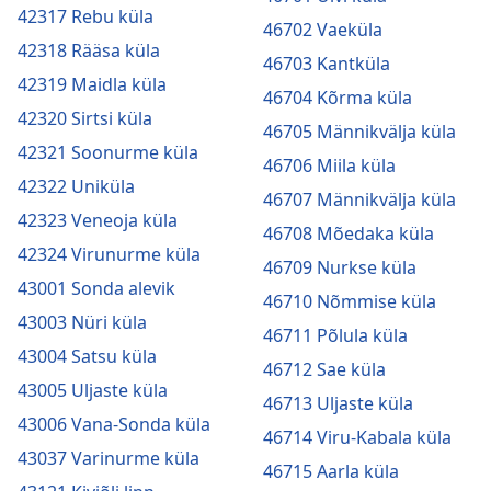
42317 Rebu küla
46702 Vaeküla
42318 Rääsa küla
46703 Kantküla
42319 Maidla küla
46704 Kõrma küla
42320 Sirtsi küla
46705 Männikvälja küla
42321 Soonurme küla
46706 Miila küla
42322 Uniküla
46707 Männikvälja küla
42323 Veneoja küla
46708 Mõedaka küla
42324 Virunurme küla
46709 Nurkse küla
43001 Sonda alevik
46710 Nõmmise küla
43003 Nüri küla
46711 Põlula küla
43004 Satsu küla
46712 Sae küla
43005 Uljaste küla
46713 Uljaste küla
43006 Vana-Sonda küla
46714 Viru-Kabala küla
43037 Varinurme küla
46715 Aarla küla