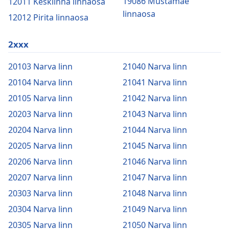
19086 Mustamäe
12011 Kesklinna linnaosa
linnaosa
12012 Pirita linnaosa
2xxx
20103 Narva linn
21040 Narva linn
20104 Narva linn
21041 Narva linn
20105 Narva linn
21042 Narva linn
20203 Narva linn
21043 Narva linn
20204 Narva linn
21044 Narva linn
20205 Narva linn
21045 Narva linn
20206 Narva linn
21046 Narva linn
20207 Narva linn
21047 Narva linn
20303 Narva linn
21048 Narva linn
20304 Narva linn
21049 Narva linn
20305 Narva linn
21050 Narva linn