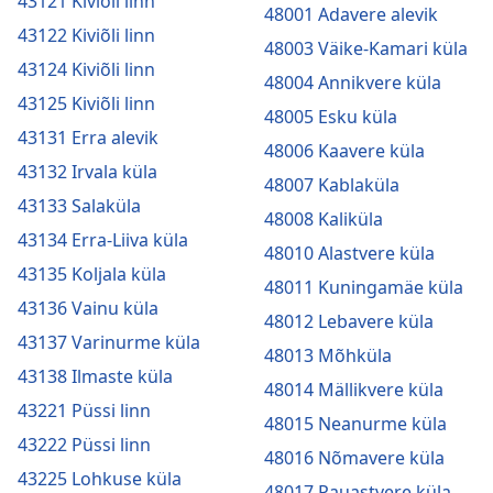
43121 Kiviõli linn
48001 Adavere alevik
43122 Kiviõli linn
48003 Väike-Kamari küla
43124 Kiviõli linn
48004 Annikvere küla
43125 Kiviõli linn
48005 Esku küla
43131 Erra alevik
48006 Kaavere küla
43132 Irvala küla
48007 Kablaküla
43133 Salaküla
48008 Kaliküla
43134 Erra-Liiva küla
48010 Alastvere küla
43135 Koljala küla
48011 Kuningamäe küla
43136 Vainu küla
48012 Lebavere küla
43137 Varinurme küla
48013 Mõhküla
43138 Ilmaste küla
48014 Mällikvere küla
43221 Püssi linn
48015 Neanurme küla
43222 Püssi linn
48016 Nõmavere küla
43225 Lohkuse küla
48017 Pauastvere küla