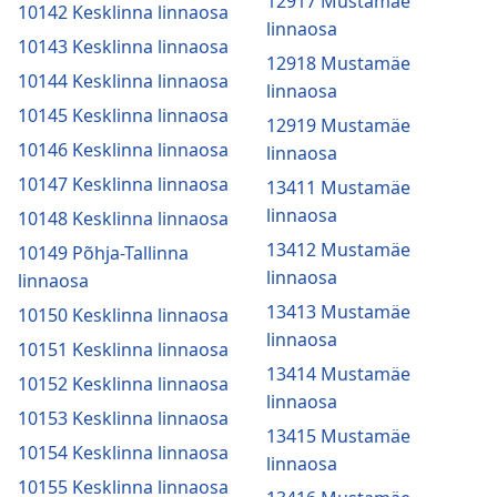
12917 Mustamäe
10142 Kesklinna linnaosa
linnaosa
10143 Kesklinna linnaosa
12918 Mustamäe
10144 Kesklinna linnaosa
linnaosa
10145 Kesklinna linnaosa
12919 Mustamäe
10146 Kesklinna linnaosa
linnaosa
10147 Kesklinna linnaosa
13411 Mustamäe
linnaosa
10148 Kesklinna linnaosa
13412 Mustamäe
10149 Põhja-Tallinna
linnaosa
linnaosa
13413 Mustamäe
10150 Kesklinna linnaosa
linnaosa
10151 Kesklinna linnaosa
13414 Mustamäe
10152 Kesklinna linnaosa
linnaosa
10153 Kesklinna linnaosa
13415 Mustamäe
10154 Kesklinna linnaosa
linnaosa
10155 Kesklinna linnaosa