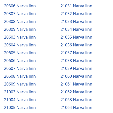
20306 Narva linn
21051 Narva linn
20307 Narva linn
21052 Narva linn
20308 Narva linn
21053 Narva linn
20309 Narva linn
21054 Narva linn
20603 Narva linn
21055 Narva linn
20604 Narva linn
21056 Narva linn
20605 Narva linn
21057 Narva linn
20606 Narva linn
21058 Narva linn
20607 Narva linn
21059 Narva linn
20608 Narva linn
21060 Narva linn
20609 Narva linn
21061 Narva linn
21003 Narva linn
21062 Narva linn
21004 Narva linn
21063 Narva linn
21005 Narva linn
21064 Narva linn