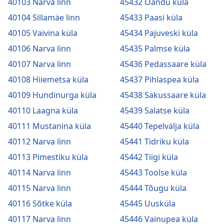
40103 Narva linn
45432 Oandu küla
40104 Sillamäe linn
45433 Paasi küla
40105 Vaivina küla
45434 Pajuveski küla
40106 Narva linn
45435 Palmse küla
40107 Narva linn
45436 Pedassaare küla
40108 Hiiemetsa küla
45437 Pihlaspea küla
40109 Hundinurga küla
45438 Sakussaare küla
40110 Laagna küla
45439 Salatse küla
40111 Mustanina küla
45440 Tepelvälja küla
40112 Narva linn
45441 Tidriku küla
40113 Pimestiku küla
45442 Tiigi küla
40114 Narva linn
45443 Toolse küla
40115 Narva linn
45444 Tõugu küla
40116 Sõtke küla
45445 Uusküla
40117 Narva linn
45446 Vainupea küla