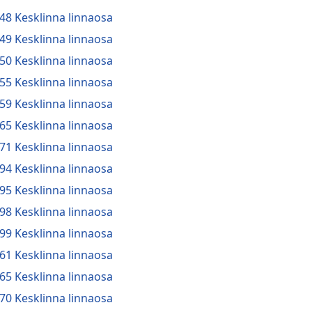
48 Kesklinna linnaosa
49 Kesklinna linnaosa
50 Kesklinna linnaosa
55 Kesklinna linnaosa
59 Kesklinna linnaosa
65 Kesklinna linnaosa
71 Kesklinna linnaosa
94 Kesklinna linnaosa
95 Kesklinna linnaosa
98 Kesklinna linnaosa
99 Kesklinna linnaosa
61 Kesklinna linnaosa
65 Kesklinna linnaosa
70 Kesklinna linnaosa