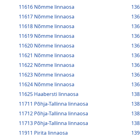
11616 Nõmme linnaosa
136
11617 Nõmme linnaosa
136
11618 Nõmme linnaosa
136
11619 Nõmme linnaosa
136
11620 Nõmme linnaosa
136
11621 Nõmme linnaosa
136
11622 Nõmme linnaosa
136
11623 Nõmme linnaosa
136
11624 Nõmme linnaosa
136
11625 Haabersti linnaosa
138
11711 Põhja-Tallinna linnaosa
138
11712 Põhja-Tallinna linnaosa
138
11713 Põhja-Tallinna linnaosa
138
11911 Pirita linnaosa
139