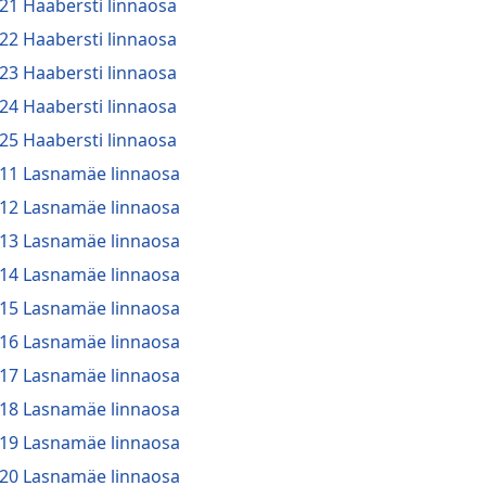
21 Haabersti linnaosa
22 Haabersti linnaosa
23 Haabersti linnaosa
24 Haabersti linnaosa
25 Haabersti linnaosa
11 Lasnamäe linnaosa
12 Lasnamäe linnaosa
13 Lasnamäe linnaosa
14 Lasnamäe linnaosa
15 Lasnamäe linnaosa
16 Lasnamäe linnaosa
17 Lasnamäe linnaosa
18 Lasnamäe linnaosa
19 Lasnamäe linnaosa
20 Lasnamäe linnaosa