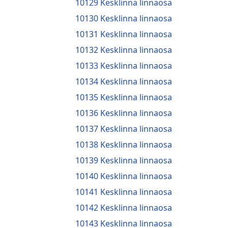
10129 Kesklinna linnaosa
10130 Kesklinna linnaosa
10131 Kesklinna linnaosa
10132 Kesklinna linnaosa
10133 Kesklinna linnaosa
10134 Kesklinna linnaosa
10135 Kesklinna linnaosa
10136 Kesklinna linnaosa
10137 Kesklinna linnaosa
10138 Kesklinna linnaosa
10139 Kesklinna linnaosa
10140 Kesklinna linnaosa
10141 Kesklinna linnaosa
10142 Kesklinna linnaosa
10143 Kesklinna linnaosa