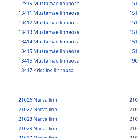
12919 Mustamäe linnaosa
151
13411 Mustamäe linnaosa
151
13412 Mustamäe linnaosa
151
13413 Mustamäe linnaosa
151
13414 Mustamäe linnaosa
151
13415 Mustamäe linnaosa
151
13416 Mustamäe linnaosa
190
13417 Kristiine linnaosa
21026 Narva linn
210
21027 Narva linn
210
21028 Narva linn
210
21029 Narva linn
210
21030 Narva linn
210