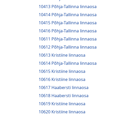
10413 Põhja-Tallinna linnaosa
10414 Põhja-Tallinna linnaosa
10415 Põhja-Tallinna linnaosa
10416 Põhja-Tallinna linnaosa
10611 Põhja-Tallinna linnaosa
10612 Põhja-Tallinna linnaosa
10613 Kristiine linnaosa
10614 Põhja-Tallinna linnaosa
10615 Kristiine linnaosa
10616 Kristiine linnaosa
10617 Haabersti linnaosa
10618 Haabersti linnaosa
10619 Kristiine linnaosa
10620 Kristiine linnaosa