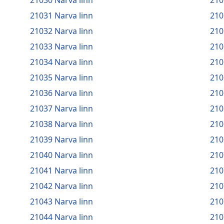
21031 Narva linn
210
21032 Narva linn
210
21033 Narva linn
210
21034 Narva linn
210
21035 Narva linn
210
21036 Narva linn
210
21037 Narva linn
210
21038 Narva linn
210
21039 Narva linn
210
21040 Narva linn
210
21041 Narva linn
210
21042 Narva linn
210
21043 Narva linn
210
21044 Narva linn
210