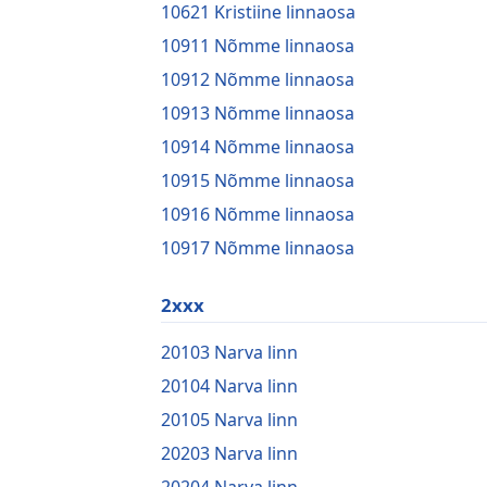
10621 Kristiine linnaosa
10911 Nõmme linnaosa
10912 Nõmme linnaosa
10913 Nõmme linnaosa
10914 Nõmme linnaosa
10915 Nõmme linnaosa
10916 Nõmme linnaosa
10917 Nõmme linnaosa
2xxx
20103 Narva linn
20104 Narva linn
20105 Narva linn
20203 Narva linn
20204 Narva linn