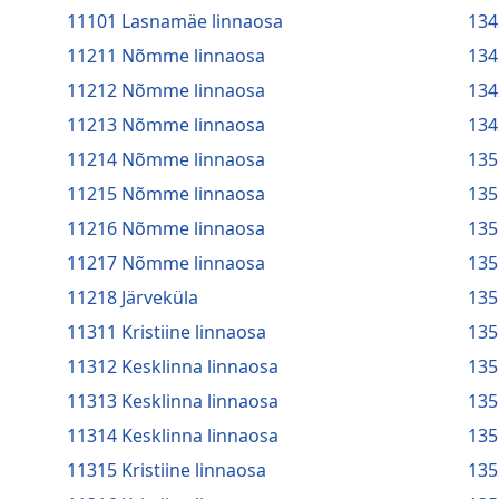
11101 Lasnamäe linnaosa
134
11211 Nõmme linnaosa
134
11212 Nõmme linnaosa
134
11213 Nõmme linnaosa
134
11214 Nõmme linnaosa
135
11215 Nõmme linnaosa
135
11216 Nõmme linnaosa
135
11217 Nõmme linnaosa
135
11218 Järveküla
135
11311 Kristiine linnaosa
135
11312 Kesklinna linnaosa
135
11313 Kesklinna linnaosa
135
11314 Kesklinna linnaosa
135
11315 Kristiine linnaosa
135