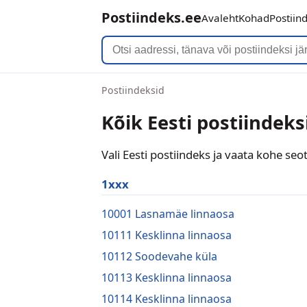
Postiindeks.ee
Avaleht
Kohad
Postiin
Postiindeksid
Kõik Eesti postiindeks
Vali Eesti postiindeks ja vaata kohe seo
1xxx
10001 Lasnamäe linnaosa
10111 Kesklinna linnaosa
10112 Soodevahe küla
10113 Kesklinna linnaosa
10114 Kesklinna linnaosa