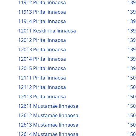
11912 Pirita linnaosa
139
11913 Pirita linnaosa
139
11914 Pirita linnaosa
139
12011 Kesklinna linnaosa
139
12012 Pirita linnaosa
139
12013 Pirita linnaosa
139
12014 Pirita linnaosa
139
12015 Pirita linnaosa
139
12111 Pirita linnaosa
150
12112 Pirita linnaosa
150
12113 Pirita linnaosa
150
12611 Mustamäe linnaosa
150
12612 Mustamäe linnaosa
150
12613 Mustamäe linnaosa
150
12614 Mustamäe linnaosa
150