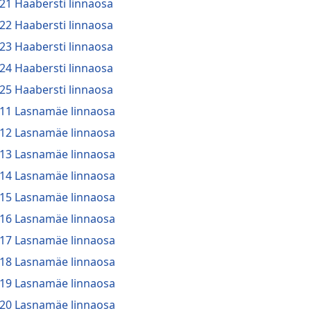
21 Haabersti linnaosa
22 Haabersti linnaosa
23 Haabersti linnaosa
24 Haabersti linnaosa
25 Haabersti linnaosa
11 Lasnamäe linnaosa
12 Lasnamäe linnaosa
13 Lasnamäe linnaosa
14 Lasnamäe linnaosa
15 Lasnamäe linnaosa
16 Lasnamäe linnaosa
17 Lasnamäe linnaosa
18 Lasnamäe linnaosa
19 Lasnamäe linnaosa
20 Lasnamäe linnaosa