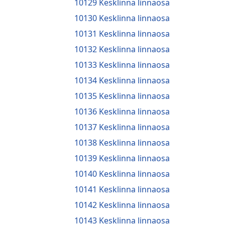
10129 Kesklinna linnaosa
10130 Kesklinna linnaosa
10131 Kesklinna linnaosa
10132 Kesklinna linnaosa
10133 Kesklinna linnaosa
10134 Kesklinna linnaosa
10135 Kesklinna linnaosa
10136 Kesklinna linnaosa
10137 Kesklinna linnaosa
10138 Kesklinna linnaosa
10139 Kesklinna linnaosa
10140 Kesklinna linnaosa
10141 Kesklinna linnaosa
10142 Kesklinna linnaosa
10143 Kesklinna linnaosa