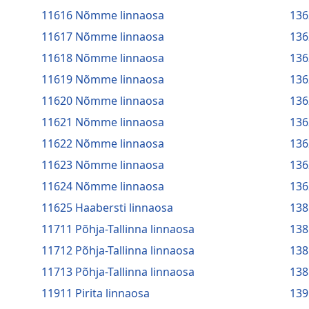
11616 Nõmme linnaosa
136
11617 Nõmme linnaosa
136
11618 Nõmme linnaosa
136
11619 Nõmme linnaosa
136
11620 Nõmme linnaosa
136
11621 Nõmme linnaosa
136
11622 Nõmme linnaosa
136
11623 Nõmme linnaosa
136
11624 Nõmme linnaosa
136
11625 Haabersti linnaosa
138
11711 Põhja-Tallinna linnaosa
138
11712 Põhja-Tallinna linnaosa
138
11713 Põhja-Tallinna linnaosa
138
11911 Pirita linnaosa
139