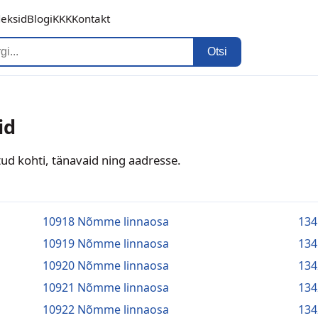
deksid
Blogi
KKK
Kontakt
Otsi
id
tud kohti, tänavaid ning aadresse.
10918 Nõmme linnaosa
134
10919 Nõmme linnaosa
134
10920 Nõmme linnaosa
134
10921 Nõmme linnaosa
134
10922 Nõmme linnaosa
134