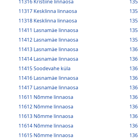
11316 Kristiine linnaosa
135
11317 Kesklinna linnaosa
135
11318 Kesklinna linnaosa
135
11411 Lasnamäe linnaosa
135
11412 Lasnamäe linnaosa
135
11413 Lasnamäe linnaosa
136
11414 Lasnamäe linnaosa
136
11415 Soodevahe küla
136
11416 Lasnamäe linnaosa
136
11417 Lasnamäe linnaosa
136
11611 Nõmme linnaosa
136
11612 Nõmme linnaosa
136
11613 Nõmme linnaosa
136
11614 Nõmme linnaosa
136
11615 Nõmme linnaosa
136