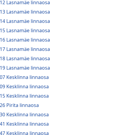
12 Lasnamäe linnaosa
13 Lasnamäe linnaosa
14 Lasnamäe linnaosa
15 Lasnamäe linnaosa
16 Lasnamäe linnaosa
17 Lasnamäe linnaosa
18 Lasnamäe linnaosa
19 Lasnamäe linnaosa
07 Kesklinna linnaosa
09 Kesklinna linnaosa
15 Kesklinna linnaosa
26 Pirita linnaosa
30 Kesklinna linnaosa
41 Kesklinna linnaosa
47 Kesklinna linnaosa