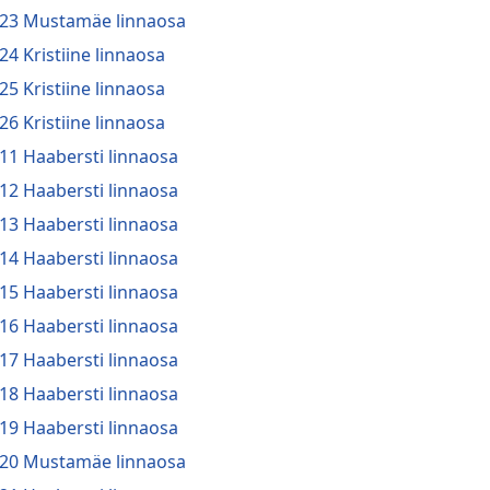
23 Mustamäe linnaosa
24 Kristiine linnaosa
25 Kristiine linnaosa
26 Kristiine linnaosa
11 Haabersti linnaosa
12 Haabersti linnaosa
13 Haabersti linnaosa
14 Haabersti linnaosa
15 Haabersti linnaosa
16 Haabersti linnaosa
17 Haabersti linnaosa
18 Haabersti linnaosa
19 Haabersti linnaosa
20 Mustamäe linnaosa