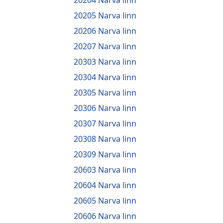
20205 Narva linn
20206 Narva linn
20207 Narva linn
20303 Narva linn
20304 Narva linn
20305 Narva linn
20306 Narva linn
20307 Narva linn
20308 Narva linn
20309 Narva linn
20603 Narva linn
20604 Narva linn
20605 Narva linn
20606 Narva linn