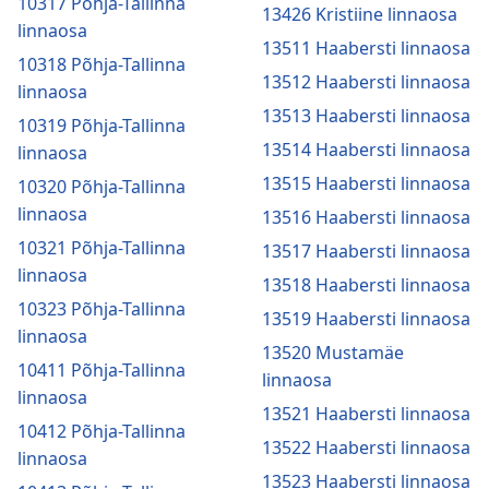
10317 Põhja-Tallinna
13426 Kristiine linnaosa
linnaosa
13511 Haabersti linnaosa
10318 Põhja-Tallinna
13512 Haabersti linnaosa
linnaosa
13513 Haabersti linnaosa
10319 Põhja-Tallinna
13514 Haabersti linnaosa
linnaosa
13515 Haabersti linnaosa
10320 Põhja-Tallinna
linnaosa
13516 Haabersti linnaosa
10321 Põhja-Tallinna
13517 Haabersti linnaosa
linnaosa
13518 Haabersti linnaosa
10323 Põhja-Tallinna
13519 Haabersti linnaosa
linnaosa
13520 Mustamäe
10411 Põhja-Tallinna
linnaosa
linnaosa
13521 Haabersti linnaosa
10412 Põhja-Tallinna
13522 Haabersti linnaosa
linnaosa
13523 Haabersti linnaosa