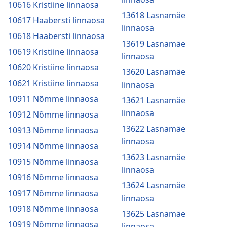
10616 Kristiine linnaosa
13618 Lasnamäe
10617 Haabersti linnaosa
linnaosa
10618 Haabersti linnaosa
13619 Lasnamäe
10619 Kristiine linnaosa
linnaosa
10620 Kristiine linnaosa
13620 Lasnamäe
10621 Kristiine linnaosa
linnaosa
10911 Nõmme linnaosa
13621 Lasnamäe
linnaosa
10912 Nõmme linnaosa
13622 Lasnamäe
10913 Nõmme linnaosa
linnaosa
10914 Nõmme linnaosa
13623 Lasnamäe
10915 Nõmme linnaosa
linnaosa
10916 Nõmme linnaosa
13624 Lasnamäe
10917 Nõmme linnaosa
linnaosa
10918 Nõmme linnaosa
13625 Lasnamäe
10919 Nõmme linnaosa
linnaosa