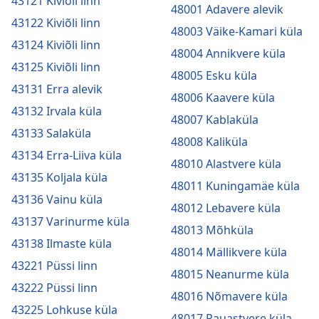
43121 Kiviõli linn
48001 Adavere alevik
43122 Kiviõli linn
48003 Väike-Kamari küla
43124 Kiviõli linn
48004 Annikvere küla
43125 Kiviõli linn
48005 Esku küla
43131 Erra alevik
48006 Kaavere küla
43132 Irvala küla
48007 Kablaküla
43133 Salaküla
48008 Kaliküla
43134 Erra-Liiva küla
48010 Alastvere küla
43135 Koljala küla
48011 Kuningamäe küla
43136 Vainu küla
48012 Lebavere küla
43137 Varinurme küla
48013 Mõhküla
43138 Ilmaste küla
48014 Mällikvere küla
43221 Püssi linn
48015 Neanurme küla
43222 Püssi linn
48016 Nõmavere küla
43225 Lohkuse küla
48017 Pauastvere küla