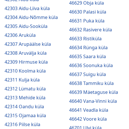
46629 Obja küla
42303 Aidu-Liiva küla
46630 Palasi küla
42304 Aidu-Nõmme küla
46631 Puka küla
42305 Aidu-Sooküla
46632 Rasivere küla
42306 Aruküla
46633 Ristiküla
42307 Arupäälse küla
46634 Rünga küla
42308 Aruvälja küla
46635 Saara küla
42309 Hirmuse küla
46636 Soonuka küla
42310 Koolma küla
46637 Suigu küla
42311 Kulja küla
46638 Tammiku küla
42312 Lümatu küla
46639 Mäetaguse küla
42313 Mehide küla
46640 Vana-Vinni küla
42314 Oandu küla
46641 Veadla küla
42315 Ojamaa küla
46642 Voore küla
42316 Piilse küla
46701 Ulvi küla