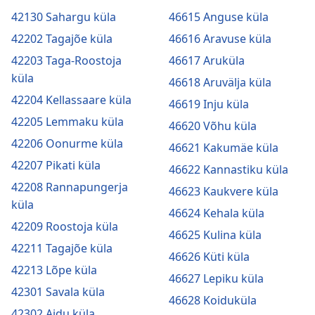
42130 Sahargu küla
46615 Anguse küla
42202 Tagajõe küla
46616 Aravuse küla
42203 Taga-Roostoja
46617 Aruküla
küla
46618 Aruvälja küla
42204 Kellassaare küla
46619 Inju küla
42205 Lemmaku küla
46620 Võhu küla
42206 Oonurme küla
46621 Kakumäe küla
42207 Pikati küla
46622 Kannastiku küla
42208 Rannapungerja
46623 Kaukvere küla
küla
46624 Kehala küla
42209 Roostoja küla
46625 Kulina küla
42211 Tagajõe küla
46626 Küti küla
42213 Lõpe küla
46627 Lepiku küla
42301 Savala küla
46628 Koiduküla
42302 Aidu küla