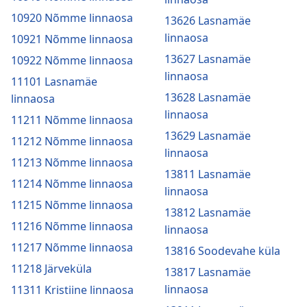
10920 Nõmme linnaosa
13626 Lasnamäe
linnaosa
10921 Nõmme linnaosa
13627 Lasnamäe
10922 Nõmme linnaosa
linnaosa
11101 Lasnamäe
13628 Lasnamäe
linnaosa
linnaosa
11211 Nõmme linnaosa
13629 Lasnamäe
11212 Nõmme linnaosa
linnaosa
11213 Nõmme linnaosa
13811 Lasnamäe
11214 Nõmme linnaosa
linnaosa
11215 Nõmme linnaosa
13812 Lasnamäe
11216 Nõmme linnaosa
linnaosa
11217 Nõmme linnaosa
13816 Soodevahe küla
11218 Järveküla
13817 Lasnamäe
linnaosa
11311 Kristiine linnaosa