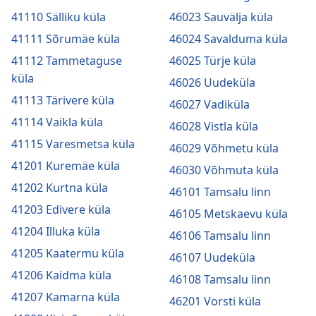
41110 Sälliku küla
46023 Sauvälja küla
41111 Sõrumäe küla
46024 Savalduma küla
41112 Tammetaguse
46025 Türje küla
küla
46026 Uudeküla
41113 Tärivere küla
46027 Vadiküla
41114 Vaikla küla
46028 Vistla küla
41115 Varesmetsa küla
46029 Võhmetu küla
41201 Kuremäe küla
46030 Võhmuta küla
41202 Kurtna küla
46101 Tamsalu linn
41203 Edivere küla
46105 Metskaevu küla
41204 Illuka küla
46106 Tamsalu linn
41205 Kaatermu küla
46107 Uudeküla
41206 Kaidma küla
46108 Tamsalu linn
41207 Kamarna küla
46201 Vorsti küla