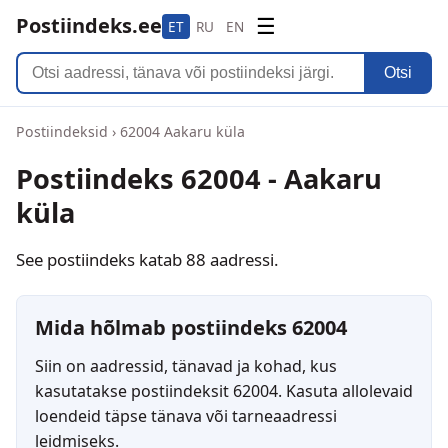
Postiindeks.ee
☰
ET
RU
EN
Otsi
Postiindeksid
›
62004 Aakaru küla
Postiindeks 62004 - Aakaru
küla
See postiindeks katab 88 aadressi.
Mida hõlmab postiindeks 62004
Siin on aadressid, tänavad ja kohad, kus
kasutatakse postiindeksit 62004. Kasuta allolevaid
loendeid täpse tänava või tarneaadressi
leidmiseks.