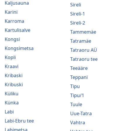
Kaljusauna
Sireli
Karini
Sireli-1
Karroma
Sireli-2
Kartulisalve
Tammemäe
Kongsi
Tatramäe
Kongsimetsa
Tatraoru AÜ
Kopli
Tatraoru tee
Kraavi
Teeääre
Kribaski
Teppani
Kribuski
Tipu
Küliku
Tipu/1
Künka
Tuule
Labi
Uue-Tatra
Labi-Ebru tee
Vahtra
Labimetsa