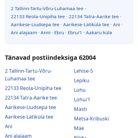
2 Tallinn-Tartu-Võru-Luhamaa tee
·
22133 Reola-Unipiha tee
·
22134 Tatra-Aarike tee
·
Aarikese-Liudsepa tee
·
Aarikese-Lätiküla tee
·
Ani
·
Ani alajaam
·
Anni
·
Ebru
·
Ebru/1
·
Aakaru küla
Tänavad postiindeksiga 62004
2 Tallinn-Tartu-Võru-
Lehise-5
Luhamaa tee
Lepiku
22133 Reola-Unipiha tee
Lohu
22134 Tatra-Aarike tee
Lohu/1
Aarikese-Liudsepa tee
Masti
Aarikese-Lätiküla tee
Metsa-Kribuski
Ani
Mäe
Ani alajaam
Niidu