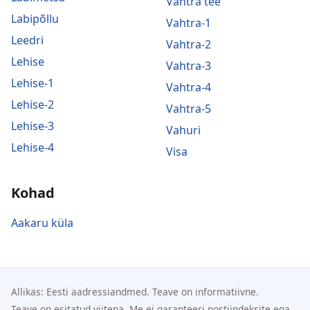
Vahtra tee
Labipõllu
Vahtra-1
Leedri
Vahtra-2
Lehise
Vahtra-3
Lehise-1
Vahtra-4
Lehise-2
Vahtra-5
Lehise-3
Vahuri
Lehise-4
Visa
Kohad
Aakaru küla
Allikas: Eesti aadressiandmed. Teave on informatiivne.
Teave on esitatud viitena. Me ei garanteeri postiindeksite ega