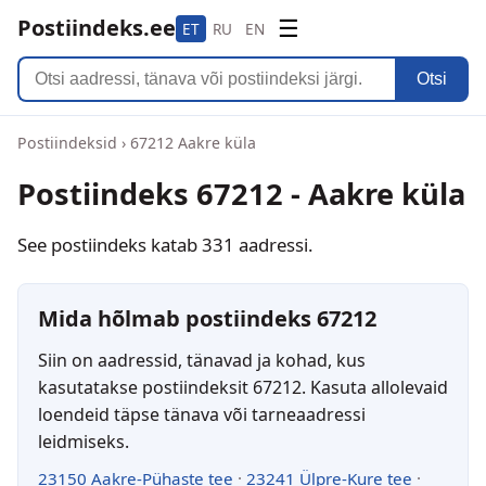
Postiindeks.ee
☰
ET
RU
EN
Otsi
Postiindeksid
›
67212 Aakre küla
Postiindeks 67212 - Aakre küla
See postiindeks katab 331 aadressi.
Mida hõlmab postiindeks 67212
Siin on aadressid, tänavad ja kohad, kus
kasutatakse postiindeksit 67212. Kasuta allolevaid
loendeid täpse tänava või tarneaadressi
leidmiseks.
23150 Aakre-Pühaste tee
·
23241 Ülpre-Kure tee
·