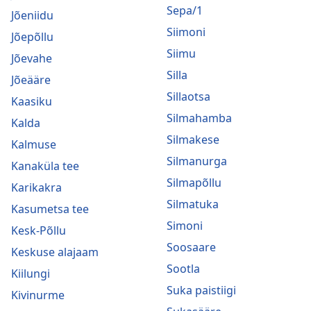
Sepa/1
Jõeniidu
Siimoni
Jõepõllu
Siimu
Jõevahe
Silla
Jõeääre
Sillaotsa
Kaasiku
Silmahamba
Kalda
Silmakese
Kalmuse
Silmanurga
Kanaküla tee
Silmapõllu
Karikakra
Silmatuka
Kasumetsa tee
Simoni
Kesk-Põllu
Soosaare
Keskuse alajaam
Sootla
Kiilungi
Suka paistiigi
Kivinurme