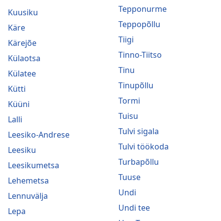
Tepponurme
Kuusiku
Teppopõllu
Käre
Tiigi
Kärejõe
Tinno-Tiitso
Külaotsa
Tinu
Külatee
Tinupõllu
Kütti
Tormi
Küüni
Tuisu
Lalli
Tulvi sigala
Leesiko-Andrese
Tulvi töökoda
Leesiku
Turbapõllu
Leesikumetsa
Tuuse
Lehemetsa
Undi
Lennuvälja
Undi tee
Lepa