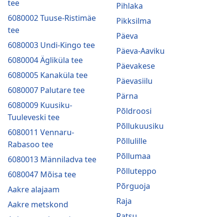
tee
Pihlaka
6080002 Tuuse-Ristimäe
Pikksilma
tee
Päeva
6080003 Undi-Kingo tee
Päeva-Aaviku
6080004 Ägliküla tee
Päevakese
6080005 Kanaküla tee
Päevasiilu
6080007 Palutare tee
Pärna
6080009 Kuusiku-
Põldroosi
Tuuleveski tee
Põllukuusiku
6080011 Vennaru-
Põllulille
Rabasoo tee
Põllumaa
6080013 Männiladva tee
Põlluteppo
6080047 Mõisa tee
Põrguoja
Aakre alajaam
Raja
Aakre metskond
Ratsu