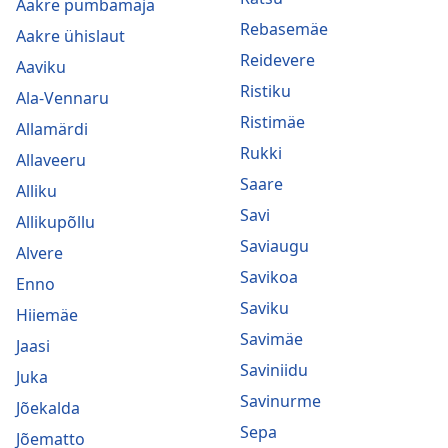
Aakre pumbamaja
Rebasemäe
Aakre ühislaut
Reidevere
Aaviku
Ristiku
Ala-Vennaru
Ristimäe
Allamärdi
Rukki
Allaveeru
Saare
Alliku
Savi
Allikupõllu
Saviaugu
Alvere
Savikoa
Enno
Saviku
Hiiemäe
Savimäe
Jaasi
Saviniidu
Juka
Savinurme
Jõekalda
Sepa
Jõematto