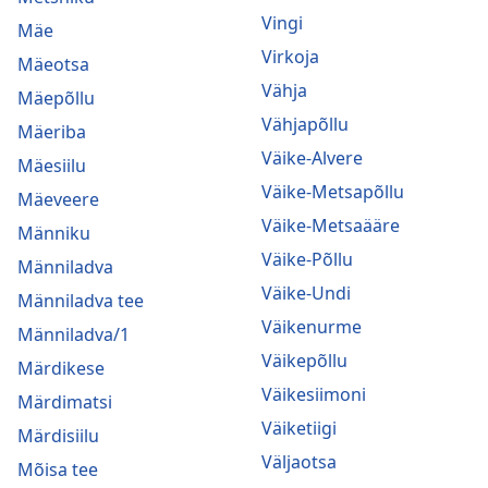
Vingi
Mäe
Virkoja
Mäeotsa
Vähja
Mäepõllu
Vähjapõllu
Mäeriba
Väike-Alvere
Mäesiilu
Väike-Metsapõllu
Mäeveere
Väike-Metsaääre
Männiku
Väike-Põllu
Männiladva
Väike-Undi
Männiladva tee
Väikenurme
Männiladva/1
Väikepõllu
Märdikese
Väikesiimoni
Märdimatsi
Väiketiigi
Märdisiilu
Väljaotsa
Mõisa tee