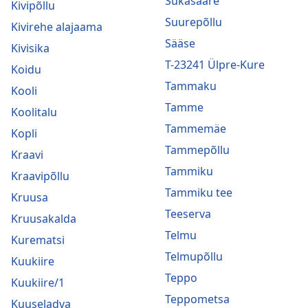
Sukasääre
Kivipõllu
Suurepõllu
Kivirehe alajaama
Sääse
Kivisika
T-23241 Ülpre-Kure
Koidu
Tammaku
Kooli
Tamme
Koolitalu
Tammemäe
Kopli
Tammepõllu
Kraavi
Tammiku
Kraavipõllu
Tammiku tee
Kruusa
Teeserva
Kruusakalda
Telmu
Kurematsi
Telmupõllu
Kuukiire
Teppo
Kuukiire/1
Teppometsa
Kuuseladva