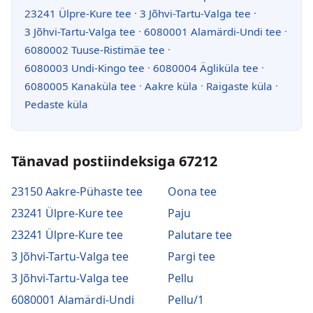
23241 Ülpre-Kure tee
·
3 Jõhvi-Tartu-Valga tee
·
3 Jõhvi-Tartu-Valga tee
·
6080001 Alamärdi-Undi tee
·
6080002 Tuuse-Ristimäe tee
·
6080003 Undi-Kingo tee
·
6080004 Ägliküla tee
·
6080005 Kanaküla tee
·
Aakre küla
·
Raigaste küla
·
Pedaste küla
Tänavad postiindeksiga 67212
23150 Aakre-Pühaste tee
Oona tee
23241 Ülpre-Kure tee
Paju
23241 Ülpre-Kure tee
Palutare tee
3 Jõhvi-Tartu-Valga tee
Pargi tee
3 Jõhvi-Tartu-Valga tee
Pellu
6080001 Alamärdi-Undi
Pellu/1