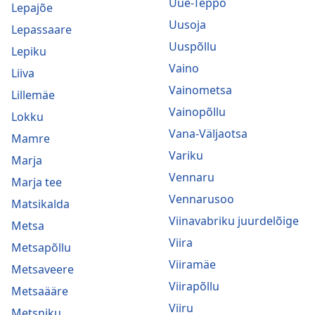
Uue-Teppo
Lepajõe
Uusoja
Lepassaare
Uuspõllu
Lepiku
Vaino
Liiva
Vainometsa
Lillemäe
Vainopõllu
Lokku
Vana-Väljaotsa
Mamre
Variku
Marja
Vennaru
Marja tee
Vennarusoo
Matsikalda
Viinavabriku juurdelõige
Metsa
Viira
Metsapõllu
Viiramäe
Metsaveere
Viirapõllu
Metsaääre
Viiru
Metsniku