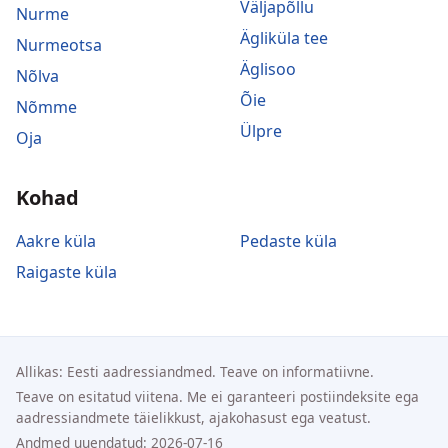
Väljapõllu
Nurme
Ägliküla tee
Nurmeotsa
Äglisoo
Nõlva
Õie
Nõmme
Ülpre
Oja
Kohad
Aakre küla
Pedaste küla
Raigaste küla
Allikas: Eesti aadressiandmed. Teave on informatiivne.
Teave on esitatud viitena. Me ei garanteeri postiindeksite ega
aadressiandmete täielikkust, ajakohasust ega veatust.
Andmed uuendatud: 2026-07-16