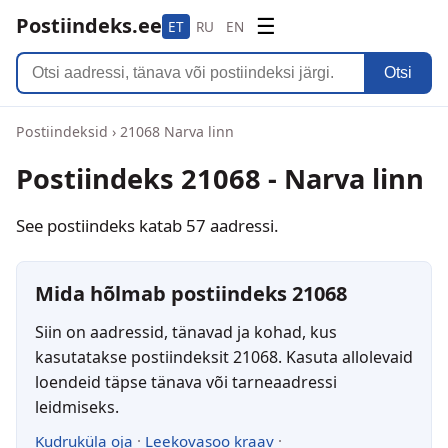
Postiindeks.ee
☰
ET
RU
EN
Otsi
Postiindeksid
›
21068 Narva linn
Postiindeks 21068 - Narva linn
See postiindeks katab 57 aadressi.
Mida hõlmab postiindeks 21068
Siin on aadressid, tänavad ja kohad, kus
kasutatakse postiindeksit 21068. Kasuta allolevaid
loendeid täpse tänava või tarneaadressi
leidmiseks.
Kudruküla oja
·
Leekovasoo kraav
·