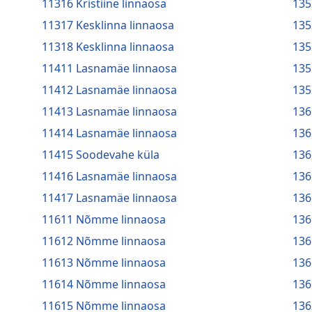
11316 Kristiine linnaosa
135
11317 Kesklinna linnaosa
135
11318 Kesklinna linnaosa
135
11411 Lasnamäe linnaosa
135
11412 Lasnamäe linnaosa
135
11413 Lasnamäe linnaosa
136
11414 Lasnamäe linnaosa
136
11415 Soodevahe küla
136
11416 Lasnamäe linnaosa
136
11417 Lasnamäe linnaosa
136
11611 Nõmme linnaosa
136
11612 Nõmme linnaosa
136
11613 Nõmme linnaosa
136
11614 Nõmme linnaosa
136
11615 Nõmme linnaosa
136