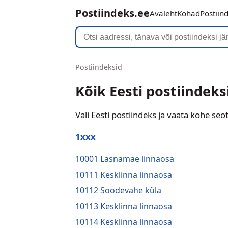
Postiindeks.ee
Avaleht
Kohad
Postiin
Postiindeksid
Kõik Eesti postiindeks
Vali Eesti postiindeks ja vaata kohe seo
1xxx
10001 Lasnamäe linnaosa
10111 Kesklinna linnaosa
10112 Soodevahe küla
10113 Kesklinna linnaosa
10114 Kesklinna linnaosa