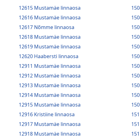
12615 Mustamäe linnaosa
150
12616 Mustamäe linnaosa
150
12617 Nõmme linnaosa
150
12618 Mustamäe linnaosa
150
12619 Mustamäe linnaosa
150
12620 Haabersti linnaosa
150
12911 Mustamäe linnaosa
150
12912 Mustamäe linnaosa
150
12913 Mustamäe linnaosa
150
12914 Mustamäe linnaosa
150
12915 Mustamäe linnaosa
150
12916 Kristiine linnaosa
151
12917 Mustamäe linnaosa
151
12918 Mustamäe linnaosa
151