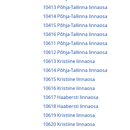
10413 Põhja-Tallinna linnaosa
10414 Põhja-Tallinna linnaosa
10415 Põhja-Tallinna linnaosa
10416 Põhja-Tallinna linnaosa
10611 Põhja-Tallinna linnaosa
10612 Põhja-Tallinna linnaosa
10613 Kristiine linnaosa
10614 Põhja-Tallinna linnaosa
10615 Kristiine linnaosa
10616 Kristiine linnaosa
10617 Haabersti linnaosa
10618 Haabersti linnaosa
10619 Kristiine linnaosa
10620 Kristiine linnaosa