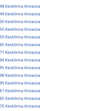
48 Kesklinna linnaosa
49 Kesklinna linnaosa
50 Kesklinna linnaosa
55 Kesklinna linnaosa
59 Kesklinna linnaosa
65 Kesklinna linnaosa
71 Kesklinna linnaosa
94 Kesklinna linnaosa
95 Kesklinna linnaosa
98 Kesklinna linnaosa
99 Kesklinna linnaosa
61 Kesklinna linnaosa
65 Kesklinna linnaosa
70 Kesklinna linnaosa