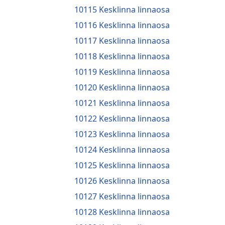
10115 Kesklinna linnaosa
10116 Kesklinna linnaosa
10117 Kesklinna linnaosa
10118 Kesklinna linnaosa
10119 Kesklinna linnaosa
10120 Kesklinna linnaosa
10121 Kesklinna linnaosa
10122 Kesklinna linnaosa
10123 Kesklinna linnaosa
10124 Kesklinna linnaosa
10125 Kesklinna linnaosa
10126 Kesklinna linnaosa
10127 Kesklinna linnaosa
10128 Kesklinna linnaosa