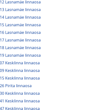
12 Lasnamäe linnaosa
13 Lasnamäe linnaosa
14 Lasnamäe linnaosa
15 Lasnamäe linnaosa
16 Lasnamäe linnaosa
17 Lasnamäe linnaosa
18 Lasnamäe linnaosa
19 Lasnamäe linnaosa
07 Kesklinna linnaosa
09 Kesklinna linnaosa
15 Kesklinna linnaosa
26 Pirita linnaosa
30 Kesklinna linnaosa
41 Kesklinna linnaosa
47 Kesklinna linnaosa