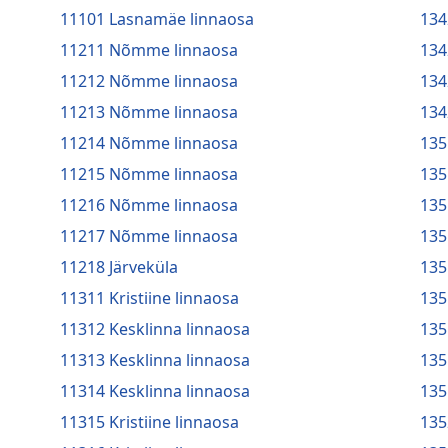
11101 Lasnamäe linnaosa
134
11211 Nõmme linnaosa
134
11212 Nõmme linnaosa
134
11213 Nõmme linnaosa
134
11214 Nõmme linnaosa
135
11215 Nõmme linnaosa
135
11216 Nõmme linnaosa
135
11217 Nõmme linnaosa
135
11218 Järveküla
135
11311 Kristiine linnaosa
135
11312 Kesklinna linnaosa
135
11313 Kesklinna linnaosa
135
11314 Kesklinna linnaosa
135
11315 Kristiine linnaosa
135