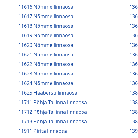
11616 Nõmme linnaosa
136
11617 Nõmme linnaosa
136
11618 Nõmme linnaosa
136
11619 Nõmme linnaosa
136
11620 Nõmme linnaosa
136
11621 Nõmme linnaosa
136
11622 Nõmme linnaosa
136
11623 Nõmme linnaosa
136
11624 Nõmme linnaosa
136
11625 Haabersti linnaosa
138
11711 Põhja-Tallinna linnaosa
138
11712 Põhja-Tallinna linnaosa
138
11713 Põhja-Tallinna linnaosa
138
11911 Pirita linnaosa
139