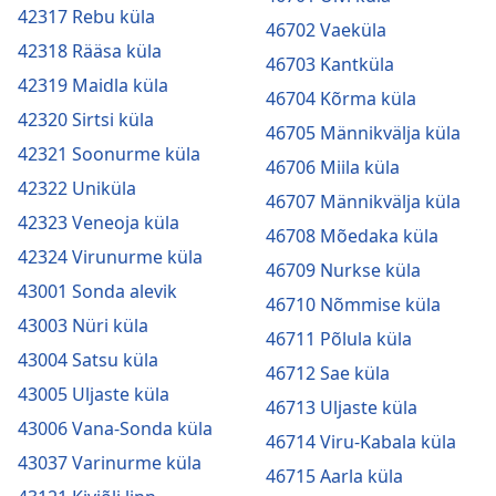
42317 Rebu küla
46702 Vaeküla
42318 Rääsa küla
46703 Kantküla
42319 Maidla küla
46704 Kõrma küla
42320 Sirtsi küla
46705 Männikvälja küla
42321 Soonurme küla
46706 Miila küla
42322 Uniküla
46707 Männikvälja küla
42323 Veneoja küla
46708 Mõedaka küla
42324 Virunurme küla
46709 Nurkse küla
43001 Sonda alevik
46710 Nõmmise küla
43003 Nüri küla
46711 Põlula küla
43004 Satsu küla
46712 Sae küla
43005 Uljaste küla
46713 Uljaste küla
43006 Vana-Sonda küla
46714 Viru-Kabala küla
43037 Varinurme küla
46715 Aarla küla