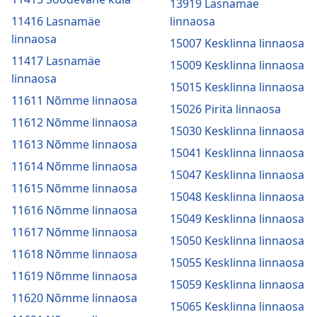
13919 Lasnamäe
11416 Lasnamäe
linnaosa
linnaosa
15007 Kesklinna linnaosa
11417 Lasnamäe
15009 Kesklinna linnaosa
linnaosa
15015 Kesklinna linnaosa
11611 Nõmme linnaosa
15026 Pirita linnaosa
11612 Nõmme linnaosa
15030 Kesklinna linnaosa
11613 Nõmme linnaosa
15041 Kesklinna linnaosa
11614 Nõmme linnaosa
15047 Kesklinna linnaosa
11615 Nõmme linnaosa
15048 Kesklinna linnaosa
11616 Nõmme linnaosa
15049 Kesklinna linnaosa
11617 Nõmme linnaosa
15050 Kesklinna linnaosa
11618 Nõmme linnaosa
15055 Kesklinna linnaosa
11619 Nõmme linnaosa
15059 Kesklinna linnaosa
11620 Nõmme linnaosa
15065 Kesklinna linnaosa