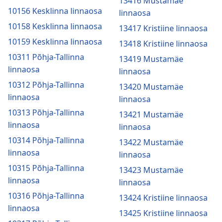
13416 Mustamäe
10156 Kesklinna linnaosa
linnaosa
10158 Kesklinna linnaosa
13417 Kristiine linnaosa
10159 Kesklinna linnaosa
13418 Kristiine linnaosa
10311 Põhja-Tallinna
13419 Mustamäe
linnaosa
linnaosa
10312 Põhja-Tallinna
13420 Mustamäe
linnaosa
linnaosa
10313 Põhja-Tallinna
13421 Mustamäe
linnaosa
linnaosa
10314 Põhja-Tallinna
13422 Mustamäe
linnaosa
linnaosa
10315 Põhja-Tallinna
13423 Mustamäe
linnaosa
linnaosa
10316 Põhja-Tallinna
13424 Kristiine linnaosa
linnaosa
13425 Kristiine linnaosa