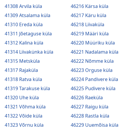
41308 Arvila küla
46216 Kärsa küla
41309 Atsalama küla
46217 Käru küla
41310 Ereda küla
46218 Liivaküla
41311 Jõetaguse küla
46219 Määri küla
41312 Kalina küla
46220 Müüriku küla
41314 Liivakünka küla
46221 Nadalama küla
41315 Metsküla
46222 Nõmme küla
41317 Rajaküla
46223 Orguse küla
41318 Ratva küla
46224 Pandivere küla
41319 Tarakuse küla
46225 Pudivere küla
41320 Uhe küla
46226 Raeküla
41321 Võhma küla
46227 Raigu küla
41322 Võide küla
46228 Rastla küla
41323 Võrnu küla
46229 Uuemõisa küla