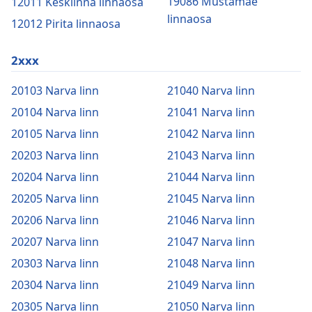
19086 Mustamäe
12011 Kesklinna linnaosa
linnaosa
12012 Pirita linnaosa
2xxx
20103 Narva linn
21040 Narva linn
20104 Narva linn
21041 Narva linn
20105 Narva linn
21042 Narva linn
20203 Narva linn
21043 Narva linn
20204 Narva linn
21044 Narva linn
20205 Narva linn
21045 Narva linn
20206 Narva linn
21046 Narva linn
20207 Narva linn
21047 Narva linn
20303 Narva linn
21048 Narva linn
20304 Narva linn
21049 Narva linn
20305 Narva linn
21050 Narva linn