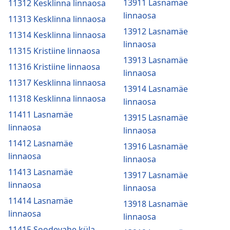
13911 Lasnamäe
11312 Kesklinna linnaosa
linnaosa
11313 Kesklinna linnaosa
13912 Lasnamäe
11314 Kesklinna linnaosa
linnaosa
11315 Kristiine linnaosa
13913 Lasnamäe
11316 Kristiine linnaosa
linnaosa
11317 Kesklinna linnaosa
13914 Lasnamäe
11318 Kesklinna linnaosa
linnaosa
11411 Lasnamäe
13915 Lasnamäe
linnaosa
linnaosa
11412 Lasnamäe
13916 Lasnamäe
linnaosa
linnaosa
11413 Lasnamäe
13917 Lasnamäe
linnaosa
linnaosa
11414 Lasnamäe
13918 Lasnamäe
linnaosa
linnaosa
11415 Soodevahe küla