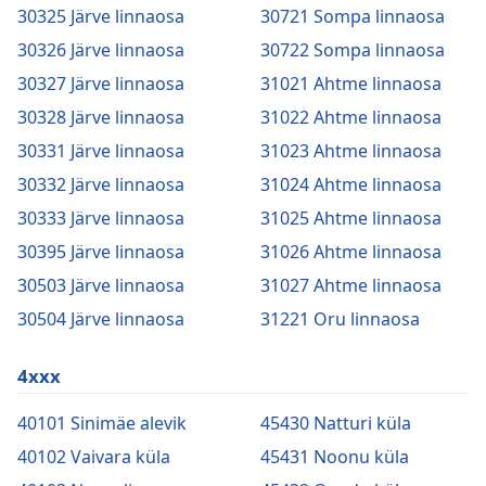
30325 Järve linnaosa
30721 Sompa linnaosa
30326 Järve linnaosa
30722 Sompa linnaosa
30327 Järve linnaosa
31021 Ahtme linnaosa
30328 Järve linnaosa
31022 Ahtme linnaosa
30331 Järve linnaosa
31023 Ahtme linnaosa
30332 Järve linnaosa
31024 Ahtme linnaosa
30333 Järve linnaosa
31025 Ahtme linnaosa
30395 Järve linnaosa
31026 Ahtme linnaosa
30503 Järve linnaosa
31027 Ahtme linnaosa
30504 Järve linnaosa
31221 Oru linnaosa
4xxx
40101 Sinimäe alevik
45430 Natturi küla
40102 Vaivara küla
45431 Noonu küla