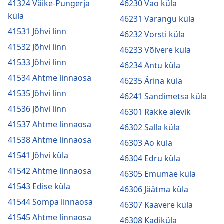
41324 Väike-Pungerja
46230 Vao küla
küla
46231 Varangu küla
41531 Jõhvi linn
46232 Vorsti küla
41532 Jõhvi linn
46233 Võivere küla
41533 Jõhvi linn
46234 Äntu küla
41534 Ahtme linnaosa
46235 Ärina küla
41535 Jõhvi linn
46241 Sandimetsa küla
41536 Jõhvi linn
46301 Rakke alevik
41537 Ahtme linnaosa
46302 Salla küla
41538 Ahtme linnaosa
46303 Ao küla
41541 Jõhvi küla
46304 Edru küla
41542 Ahtme linnaosa
46305 Emumäe küla
41543 Edise küla
46306 Jäätma küla
41544 Sompa linnaosa
46307 Kaavere küla
41545 Ahtme linnaosa
46308 Kadiküla