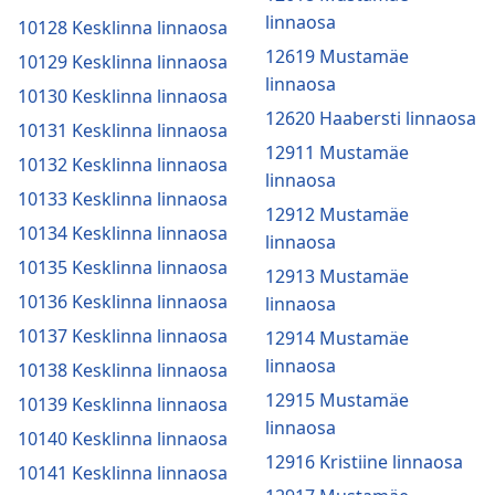
linnaosa
10128 Kesklinna linnaosa
12619 Mustamäe
10129 Kesklinna linnaosa
linnaosa
10130 Kesklinna linnaosa
12620 Haabersti linnaosa
10131 Kesklinna linnaosa
12911 Mustamäe
10132 Kesklinna linnaosa
linnaosa
10133 Kesklinna linnaosa
12912 Mustamäe
10134 Kesklinna linnaosa
linnaosa
10135 Kesklinna linnaosa
12913 Mustamäe
10136 Kesklinna linnaosa
linnaosa
10137 Kesklinna linnaosa
12914 Mustamäe
linnaosa
10138 Kesklinna linnaosa
12915 Mustamäe
10139 Kesklinna linnaosa
linnaosa
10140 Kesklinna linnaosa
12916 Kristiine linnaosa
10141 Kesklinna linnaosa