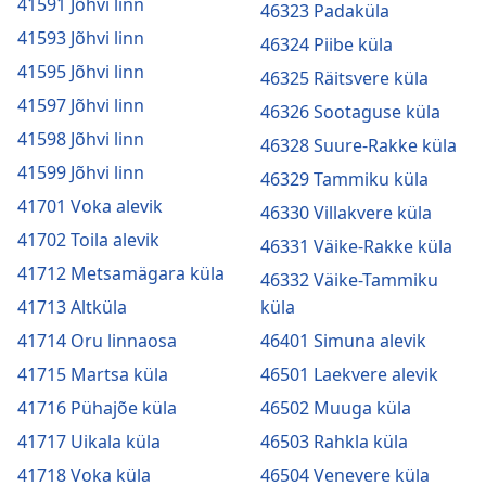
41591 Jõhvi linn
46323 Padaküla
41593 Jõhvi linn
46324 Piibe küla
41595 Jõhvi linn
46325 Räitsvere küla
41597 Jõhvi linn
46326 Sootaguse küla
41598 Jõhvi linn
46328 Suure-Rakke küla
41599 Jõhvi linn
46329 Tammiku küla
41701 Voka alevik
46330 Villakvere küla
41702 Toila alevik
46331 Väike-Rakke küla
41712 Metsamägara küla
46332 Väike-Tammiku
41713 Altküla
küla
41714 Oru linnaosa
46401 Simuna alevik
41715 Martsa küla
46501 Laekvere alevik
41716 Pühajõe küla
46502 Muuga küla
41717 Uikala küla
46503 Rahkla küla
41718 Voka küla
46504 Venevere küla