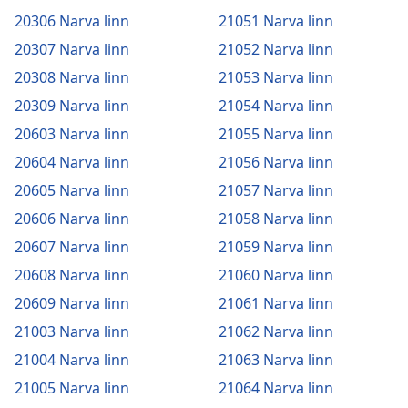
20306 Narva linn
21051 Narva linn
20307 Narva linn
21052 Narva linn
20308 Narva linn
21053 Narva linn
20309 Narva linn
21054 Narva linn
20603 Narva linn
21055 Narva linn
20604 Narva linn
21056 Narva linn
20605 Narva linn
21057 Narva linn
20606 Narva linn
21058 Narva linn
20607 Narva linn
21059 Narva linn
20608 Narva linn
21060 Narva linn
20609 Narva linn
21061 Narva linn
21003 Narva linn
21062 Narva linn
21004 Narva linn
21063 Narva linn
21005 Narva linn
21064 Narva linn