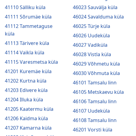
41110 Sälliku küla
46023 Sauvälja küla
41111 Sõrumäe küla
46024 Savalduma küla
41112 Tammetaguse
46025 Türje küla
küla
46026 Uudeküla
41113 Tärivere küla
46027 Vadiküla
41114 Vaikla küla
46028 Vistla küla
41115 Varesmetsa küla
46029 Võhmetu küla
41201 Kuremäe küla
46030 Võhmuta küla
41202 Kurtna küla
46101 Tamsalu linn
41203 Edivere küla
46105 Metskaevu küla
41204 Illuka küla
46106 Tamsalu linn
41205 Kaatermu küla
46107 Uudeküla
41206 Kaidma küla
46108 Tamsalu linn
41207 Kamarna küla
46201 Vorsti küla