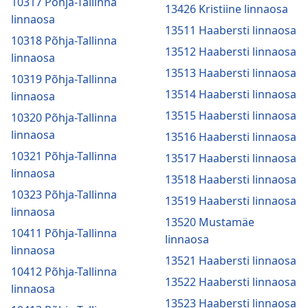
10317 Põhja-Tallinna
13426 Kristiine linnaosa
linnaosa
13511 Haabersti linnaosa
10318 Põhja-Tallinna
13512 Haabersti linnaosa
linnaosa
13513 Haabersti linnaosa
10319 Põhja-Tallinna
13514 Haabersti linnaosa
linnaosa
13515 Haabersti linnaosa
10320 Põhja-Tallinna
linnaosa
13516 Haabersti linnaosa
10321 Põhja-Tallinna
13517 Haabersti linnaosa
linnaosa
13518 Haabersti linnaosa
10323 Põhja-Tallinna
13519 Haabersti linnaosa
linnaosa
13520 Mustamäe
10411 Põhja-Tallinna
linnaosa
linnaosa
13521 Haabersti linnaosa
10412 Põhja-Tallinna
13522 Haabersti linnaosa
linnaosa
13523 Haabersti linnaosa