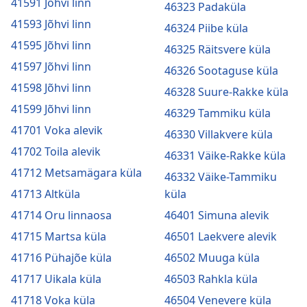
41591 Jõhvi linn
46323 Padaküla
41593 Jõhvi linn
46324 Piibe küla
41595 Jõhvi linn
46325 Räitsvere küla
41597 Jõhvi linn
46326 Sootaguse küla
41598 Jõhvi linn
46328 Suure-Rakke küla
41599 Jõhvi linn
46329 Tammiku küla
41701 Voka alevik
46330 Villakvere küla
41702 Toila alevik
46331 Väike-Rakke küla
41712 Metsamägara küla
46332 Väike-Tammiku
41713 Altküla
küla
41714 Oru linnaosa
46401 Simuna alevik
41715 Martsa küla
46501 Laekvere alevik
41716 Pühajõe küla
46502 Muuga küla
41717 Uikala küla
46503 Rahkla küla
41718 Voka küla
46504 Venevere küla