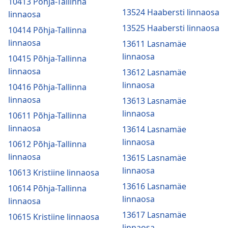
10413 Põhja-Tallinna
13524 Haabersti linnaosa
linnaosa
13525 Haabersti linnaosa
10414 Põhja-Tallinna
linnaosa
13611 Lasnamäe
linnaosa
10415 Põhja-Tallinna
linnaosa
13612 Lasnamäe
linnaosa
10416 Põhja-Tallinna
linnaosa
13613 Lasnamäe
linnaosa
10611 Põhja-Tallinna
linnaosa
13614 Lasnamäe
linnaosa
10612 Põhja-Tallinna
linnaosa
13615 Lasnamäe
linnaosa
10613 Kristiine linnaosa
13616 Lasnamäe
10614 Põhja-Tallinna
linnaosa
linnaosa
13617 Lasnamäe
10615 Kristiine linnaosa
linnaosa