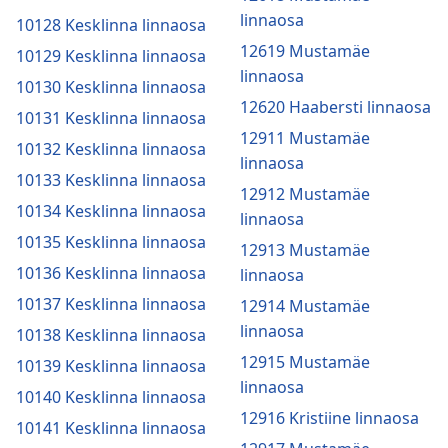
linnaosa
10128 Kesklinna linnaosa
12619 Mustamäe
10129 Kesklinna linnaosa
linnaosa
10130 Kesklinna linnaosa
12620 Haabersti linnaosa
10131 Kesklinna linnaosa
12911 Mustamäe
10132 Kesklinna linnaosa
linnaosa
10133 Kesklinna linnaosa
12912 Mustamäe
10134 Kesklinna linnaosa
linnaosa
10135 Kesklinna linnaosa
12913 Mustamäe
10136 Kesklinna linnaosa
linnaosa
10137 Kesklinna linnaosa
12914 Mustamäe
linnaosa
10138 Kesklinna linnaosa
12915 Mustamäe
10139 Kesklinna linnaosa
linnaosa
10140 Kesklinna linnaosa
12916 Kristiine linnaosa
10141 Kesklinna linnaosa