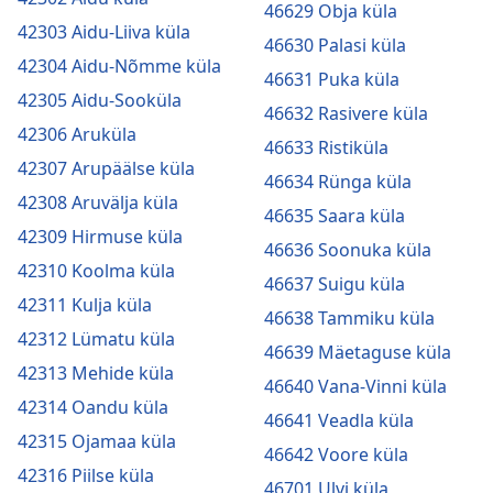
46629 Obja küla
42303 Aidu-Liiva küla
46630 Palasi küla
42304 Aidu-Nõmme küla
46631 Puka küla
42305 Aidu-Sooküla
46632 Rasivere küla
42306 Aruküla
46633 Ristiküla
42307 Arupäälse küla
46634 Rünga küla
42308 Aruvälja küla
46635 Saara küla
42309 Hirmuse küla
46636 Soonuka küla
42310 Koolma küla
46637 Suigu küla
42311 Kulja küla
46638 Tammiku küla
42312 Lümatu küla
46639 Mäetaguse küla
42313 Mehide küla
46640 Vana-Vinni küla
42314 Oandu küla
46641 Veadla küla
42315 Ojamaa küla
46642 Voore küla
42316 Piilse küla
46701 Ulvi küla