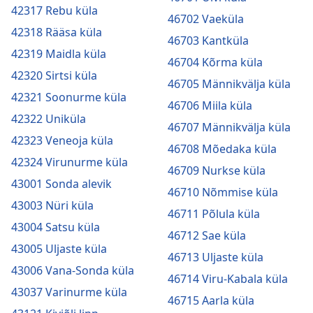
42317 Rebu küla
46702 Vaeküla
42318 Rääsa küla
46703 Kantküla
42319 Maidla küla
46704 Kõrma küla
42320 Sirtsi küla
46705 Männikvälja küla
42321 Soonurme küla
46706 Miila küla
42322 Uniküla
46707 Männikvälja küla
42323 Veneoja küla
46708 Mõedaka küla
42324 Virunurme küla
46709 Nurkse küla
43001 Sonda alevik
46710 Nõmmise küla
43003 Nüri küla
46711 Põlula küla
43004 Satsu küla
46712 Sae küla
43005 Uljaste küla
46713 Uljaste küla
43006 Vana-Sonda küla
46714 Viru-Kabala küla
43037 Varinurme küla
46715 Aarla küla