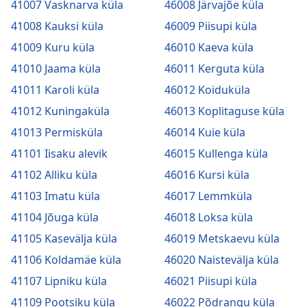
41007 Vasknarva küla
46008 Järvajõe küla
41008 Kauksi küla
46009 Piisupi küla
41009 Kuru küla
46010 Kaeva küla
41010 Jaama küla
46011 Kerguta küla
41011 Karoli küla
46012 Koiduküla
41012 Kuningaküla
46013 Koplitaguse küla
41013 Permisküla
46014 Kuie küla
41101 Iisaku alevik
46015 Kullenga küla
41102 Alliku küla
46016 Kursi küla
41103 Imatu küla
46017 Lemmküla
41104 Jõuga küla
46018 Loksa küla
41105 Kasevälja küla
46019 Metskaevu küla
41106 Koldamäe küla
46020 Naistevälja küla
41107 Lipniku küla
46021 Piisupi küla
41109 Pootsiku küla
46022 Põdrangu küla