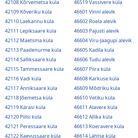
42108 Kõrvemetsa küla
46519 Vassivere küla
42109 Kõveriku küla
46601 Vinni alevik
42110 Laekannu küla
46602 Roela alevik
42111 Lepiksaare küla
46603 Pajusti alevik
42112 Maetsma küla
46604 Viru-Jaagupi alevik
42113 Paadenurme küla
46605 Kadila küla
42114 Sälliksaare küla
46606 Tudu alevik
42115 Tammessaare küla
46607 Piira küla
42116 Vadi küla
46608 Karkuse küla
42117 Änniksaare küla
46609 Mõdriku küla
42118 Jõemetsa küla
46610 Vetiku küla
42119 Kärasi küla
46611 Alavere küla
42120 Piilsi küla
46612 Allika küla
42121 Peressaare küla
46613 Koeravere küla
42122 Kaevussaare küla
46614 Lähtse küla