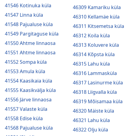
41546 Kotinuka küla
46309 Kamariku küla
41547 Linna küla
46310 Kellamäe küla
41548 Pajualuse küla
46311 Kitsemetsa küla
41549 Pargitaguse küla
46312 Koila küla
41550 Ahtme linnaosa
46313 Koluvere küla
41551 Ahtme linnaosa
46314 Kõpsta küla
41552 Sompa küla
46315 Lahu küla
41553 Amula küla
46316 Lammasküla
41554 Kaasikaia küla
46317 Lasinurme küla
41555 Kaasikvälja küla
46318 Liigvalla küla
41556 Järve linnaosa
46319 Mõisamaa küla
41557 Valaste küla
46320 Mäiste küla
41558 Edise küla
46321 Lahu küla
41568 Pajualuse küla
46322 Olju küla