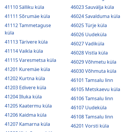
41110 Sälliku küla
46023 Sauvälja küla
41111 Sõrumäe küla
46024 Savalduma küla
41112 Tammetaguse
46025 Türje küla
küla
46026 Uudeküla
41113 Tärivere küla
46027 Vadiküla
41114 Vaikla küla
46028 Vistla küla
41115 Varesmetsa küla
46029 Võhmetu küla
41201 Kuremäe küla
46030 Võhmuta küla
41202 Kurtna küla
46101 Tamsalu linn
41203 Edivere küla
46105 Metskaevu küla
41204 Illuka küla
46106 Tamsalu linn
41205 Kaatermu küla
46107 Uudeküla
41206 Kaidma küla
46108 Tamsalu linn
41207 Kamarna küla
46201 Vorsti küla