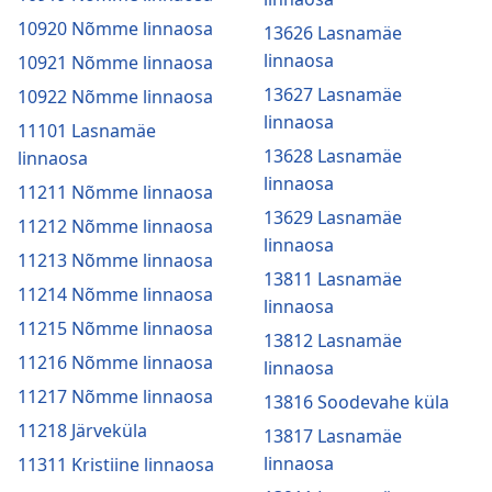
10920 Nõmme linnaosa
13626 Lasnamäe
linnaosa
10921 Nõmme linnaosa
13627 Lasnamäe
10922 Nõmme linnaosa
linnaosa
11101 Lasnamäe
13628 Lasnamäe
linnaosa
linnaosa
11211 Nõmme linnaosa
13629 Lasnamäe
11212 Nõmme linnaosa
linnaosa
11213 Nõmme linnaosa
13811 Lasnamäe
11214 Nõmme linnaosa
linnaosa
11215 Nõmme linnaosa
13812 Lasnamäe
11216 Nõmme linnaosa
linnaosa
11217 Nõmme linnaosa
13816 Soodevahe küla
11218 Järveküla
13817 Lasnamäe
linnaosa
11311 Kristiine linnaosa