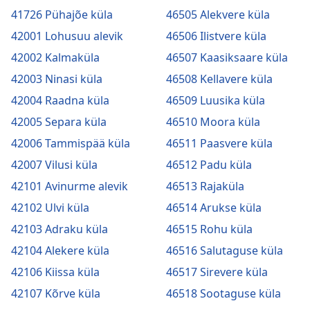
41726 Pühajõe küla
46505 Alekvere küla
42001 Lohusuu alevik
46506 Ilistvere küla
42002 Kalmaküla
46507 Kaasiksaare küla
42003 Ninasi küla
46508 Kellavere küla
42004 Raadna küla
46509 Luusika küla
42005 Separa küla
46510 Moora küla
42006 Tammispää küla
46511 Paasvere küla
42007 Vilusi küla
46512 Padu küla
42101 Avinurme alevik
46513 Rajaküla
42102 Ulvi küla
46514 Arukse küla
42103 Adraku küla
46515 Rohu küla
42104 Alekere küla
46516 Salutaguse küla
42106 Kiissa küla
46517 Sirevere küla
42107 Kõrve küla
46518 Sootaguse küla