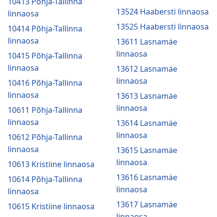
10413 Põhja-Tallinna
13524 Haabersti linnaosa
linnaosa
13525 Haabersti linnaosa
10414 Põhja-Tallinna
linnaosa
13611 Lasnamäe
linnaosa
10415 Põhja-Tallinna
linnaosa
13612 Lasnamäe
linnaosa
10416 Põhja-Tallinna
linnaosa
13613 Lasnamäe
linnaosa
10611 Põhja-Tallinna
linnaosa
13614 Lasnamäe
linnaosa
10612 Põhja-Tallinna
linnaosa
13615 Lasnamäe
linnaosa
10613 Kristiine linnaosa
13616 Lasnamäe
10614 Põhja-Tallinna
linnaosa
linnaosa
13617 Lasnamäe
10615 Kristiine linnaosa
linnaosa