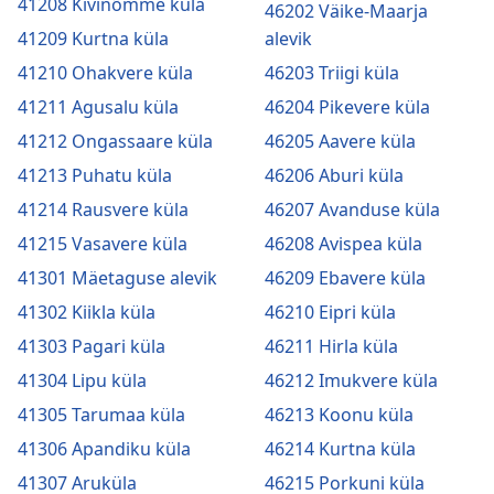
41208 Kivinõmme küla
46202 Väike-Maarja
41209 Kurtna küla
alevik
41210 Ohakvere küla
46203 Triigi küla
41211 Agusalu küla
46204 Pikevere küla
41212 Ongassaare küla
46205 Aavere küla
41213 Puhatu küla
46206 Aburi küla
41214 Rausvere küla
46207 Avanduse küla
41215 Vasavere küla
46208 Avispea küla
41301 Mäetaguse alevik
46209 Ebavere küla
41302 Kiikla küla
46210 Eipri küla
41303 Pagari küla
46211 Hirla küla
41304 Lipu küla
46212 Imukvere küla
41305 Tarumaa küla
46213 Koonu küla
41306 Apandiku küla
46214 Kurtna küla
41307 Aruküla
46215 Porkuni küla