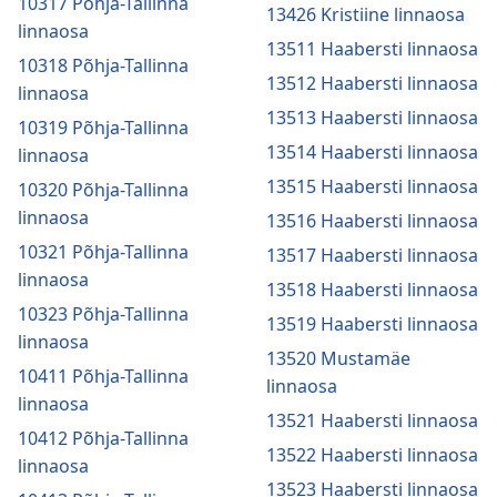
10317 Põhja-Tallinna
13426 Kristiine linnaosa
linnaosa
13511 Haabersti linnaosa
10318 Põhja-Tallinna
13512 Haabersti linnaosa
linnaosa
13513 Haabersti linnaosa
10319 Põhja-Tallinna
13514 Haabersti linnaosa
linnaosa
13515 Haabersti linnaosa
10320 Põhja-Tallinna
linnaosa
13516 Haabersti linnaosa
10321 Põhja-Tallinna
13517 Haabersti linnaosa
linnaosa
13518 Haabersti linnaosa
10323 Põhja-Tallinna
13519 Haabersti linnaosa
linnaosa
13520 Mustamäe
10411 Põhja-Tallinna
linnaosa
linnaosa
13521 Haabersti linnaosa
10412 Põhja-Tallinna
13522 Haabersti linnaosa
linnaosa
13523 Haabersti linnaosa