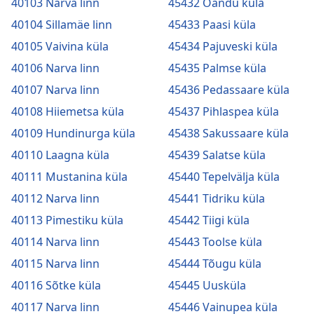
40103 Narva linn
45432 Oandu küla
40104 Sillamäe linn
45433 Paasi küla
40105 Vaivina küla
45434 Pajuveski küla
40106 Narva linn
45435 Palmse küla
40107 Narva linn
45436 Pedassaare küla
40108 Hiiemetsa küla
45437 Pihlaspea küla
40109 Hundinurga küla
45438 Sakussaare küla
40110 Laagna küla
45439 Salatse küla
40111 Mustanina küla
45440 Tepelvälja küla
40112 Narva linn
45441 Tidriku küla
40113 Pimestiku küla
45442 Tiigi küla
40114 Narva linn
45443 Toolse küla
40115 Narva linn
45444 Tõugu küla
40116 Sõtke küla
45445 Uusküla
40117 Narva linn
45446 Vainupea küla