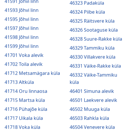
41591 Jõhvi linn
46323 Padaküla
41593 Jõhvi linn
46324 Piibe küla
41595 Jõhvi linn
46325 Räitsvere küla
41597 Jõhvi linn
46326 Sootaguse küla
41598 Jõhvi linn
46328 Suure-Rakke küla
41599 Jõhvi linn
46329 Tammiku küla
41701 Voka alevik
46330 Villakvere küla
41702 Toila alevik
46331 Väike-Rakke küla
41712 Metsamägara küla
46332 Väike-Tammiku
41713 Altküla
küla
41714 Oru linnaosa
46401 Simuna alevik
41715 Martsa küla
46501 Laekvere alevik
41716 Pühajõe küla
46502 Muuga küla
41717 Uikala küla
46503 Rahkla küla
41718 Voka küla
46504 Venevere küla