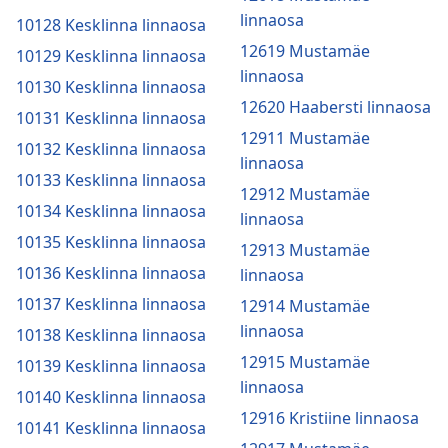
linnaosa
10128 Kesklinna linnaosa
12619 Mustamäe
10129 Kesklinna linnaosa
linnaosa
10130 Kesklinna linnaosa
12620 Haabersti linnaosa
10131 Kesklinna linnaosa
12911 Mustamäe
10132 Kesklinna linnaosa
linnaosa
10133 Kesklinna linnaosa
12912 Mustamäe
10134 Kesklinna linnaosa
linnaosa
10135 Kesklinna linnaosa
12913 Mustamäe
10136 Kesklinna linnaosa
linnaosa
10137 Kesklinna linnaosa
12914 Mustamäe
linnaosa
10138 Kesklinna linnaosa
12915 Mustamäe
10139 Kesklinna linnaosa
linnaosa
10140 Kesklinna linnaosa
12916 Kristiine linnaosa
10141 Kesklinna linnaosa