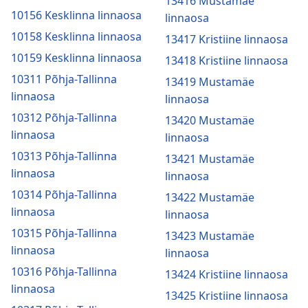
13416 Mustamäe
10156 Kesklinna linnaosa
linnaosa
10158 Kesklinna linnaosa
13417 Kristiine linnaosa
10159 Kesklinna linnaosa
13418 Kristiine linnaosa
10311 Põhja-Tallinna
13419 Mustamäe
linnaosa
linnaosa
10312 Põhja-Tallinna
13420 Mustamäe
linnaosa
linnaosa
10313 Põhja-Tallinna
13421 Mustamäe
linnaosa
linnaosa
10314 Põhja-Tallinna
13422 Mustamäe
linnaosa
linnaosa
10315 Põhja-Tallinna
13423 Mustamäe
linnaosa
linnaosa
10316 Põhja-Tallinna
13424 Kristiine linnaosa
linnaosa
13425 Kristiine linnaosa