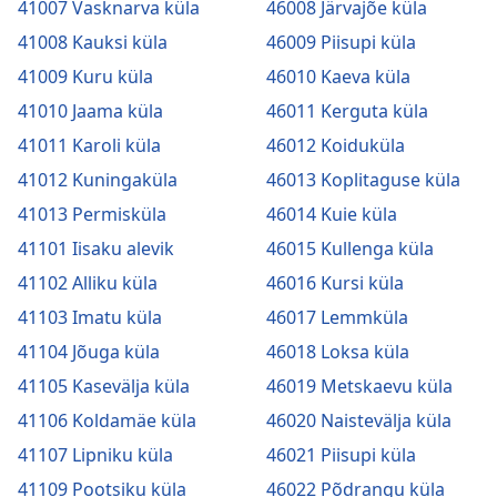
41007 Vasknarva küla
46008 Järvajõe küla
41008 Kauksi küla
46009 Piisupi küla
41009 Kuru küla
46010 Kaeva küla
41010 Jaama küla
46011 Kerguta küla
41011 Karoli küla
46012 Koiduküla
41012 Kuningaküla
46013 Koplitaguse küla
41013 Permisküla
46014 Kuie küla
41101 Iisaku alevik
46015 Kullenga küla
41102 Alliku küla
46016 Kursi küla
41103 Imatu küla
46017 Lemmküla
41104 Jõuga küla
46018 Loksa küla
41105 Kasevälja küla
46019 Metskaevu küla
41106 Koldamäe küla
46020 Naistevälja küla
41107 Lipniku küla
46021 Piisupi küla
41109 Pootsiku küla
46022 Põdrangu küla