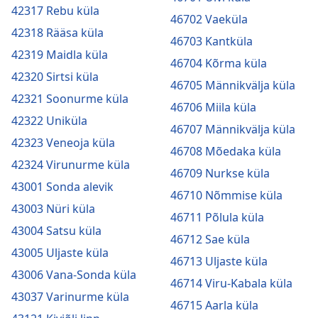
42317 Rebu küla
46702 Vaeküla
42318 Rääsa küla
46703 Kantküla
42319 Maidla küla
46704 Kõrma küla
42320 Sirtsi küla
46705 Männikvälja küla
42321 Soonurme küla
46706 Miila küla
42322 Uniküla
46707 Männikvälja küla
42323 Veneoja küla
46708 Mõedaka küla
42324 Virunurme küla
46709 Nurkse küla
43001 Sonda alevik
46710 Nõmmise küla
43003 Nüri küla
46711 Põlula küla
43004 Satsu küla
46712 Sae küla
43005 Uljaste küla
46713 Uljaste küla
43006 Vana-Sonda küla
46714 Viru-Kabala küla
43037 Varinurme küla
46715 Aarla küla