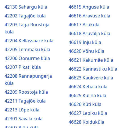
42130 Sahargu küla
46615 Anguse küla
42202 Tagajõe küla
46616 Aravuse küla
42203 Taga-Roostoja
46617 Aruküla
küla
46618 Aruvälja küla
42204 Kellassaare küla
46619 Inju küla
42205 Lemmaku küla
46620 Võhu küla
42206 Oonurme küla
46621 Kakumäe küla
42207 Pikati küla
46622 Kannastiku küla
42208 Rannapungerja
46623 Kaukvere küla
küla
46624 Kehala küla
42209 Roostoja küla
46625 Kulina küla
42211 Tagajõe küla
46626 Küti küla
42213 Lõpe küla
46627 Lepiku küla
42301 Savala küla
46628 Koiduküla
42302 Aidu küla