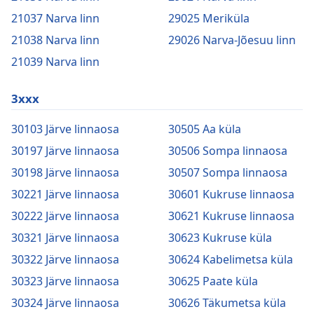
21037 Narva linn
29025 Meriküla
21038 Narva linn
29026 Narva-Jõesuu linn
21039 Narva linn
3xxx
30103 Järve linnaosa
30505 Aa küla
30197 Järve linnaosa
30506 Sompa linnaosa
30198 Järve linnaosa
30507 Sompa linnaosa
30221 Järve linnaosa
30601 Kukruse linnaosa
30222 Järve linnaosa
30621 Kukruse linnaosa
30321 Järve linnaosa
30623 Kukruse küla
30322 Järve linnaosa
30624 Kabelimetsa küla
30323 Järve linnaosa
30625 Paate küla
30324 Järve linnaosa
30626 Täkumetsa küla