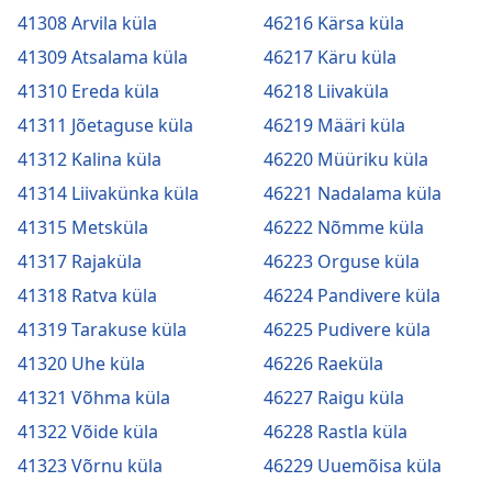
41308 Arvila küla
46216 Kärsa küla
41309 Atsalama küla
46217 Käru küla
41310 Ereda küla
46218 Liivaküla
41311 Jõetaguse küla
46219 Määri küla
41312 Kalina küla
46220 Müüriku küla
41314 Liivakünka küla
46221 Nadalama küla
41315 Metsküla
46222 Nõmme küla
41317 Rajaküla
46223 Orguse küla
41318 Ratva küla
46224 Pandivere küla
41319 Tarakuse küla
46225 Pudivere küla
41320 Uhe küla
46226 Raeküla
41321 Võhma küla
46227 Raigu küla
41322 Võide küla
46228 Rastla küla
41323 Võrnu küla
46229 Uuemõisa küla