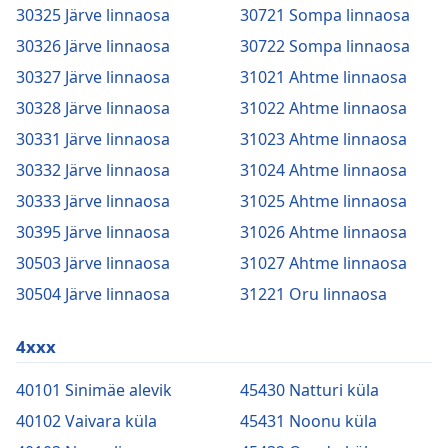
30325 Järve linnaosa
30721 Sompa linnaosa
30326 Järve linnaosa
30722 Sompa linnaosa
30327 Järve linnaosa
31021 Ahtme linnaosa
30328 Järve linnaosa
31022 Ahtme linnaosa
30331 Järve linnaosa
31023 Ahtme linnaosa
30332 Järve linnaosa
31024 Ahtme linnaosa
30333 Järve linnaosa
31025 Ahtme linnaosa
30395 Järve linnaosa
31026 Ahtme linnaosa
30503 Järve linnaosa
31027 Ahtme linnaosa
30504 Järve linnaosa
31221 Oru linnaosa
4xxx
40101 Sinimäe alevik
45430 Natturi küla
40102 Vaivara küla
45431 Noonu küla