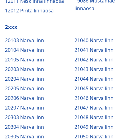
19086 Mustamäe
12011 Kesklinna linnaosa
linnaosa
12012 Pirita linnaosa
2xxx
20103 Narva linn
21040 Narva linn
20104 Narva linn
21041 Narva linn
20105 Narva linn
21042 Narva linn
20203 Narva linn
21043 Narva linn
20204 Narva linn
21044 Narva linn
20205 Narva linn
21045 Narva linn
20206 Narva linn
21046 Narva linn
20207 Narva linn
21047 Narva linn
20303 Narva linn
21048 Narva linn
20304 Narva linn
21049 Narva linn
20305 Narva linn
21050 Narva linn