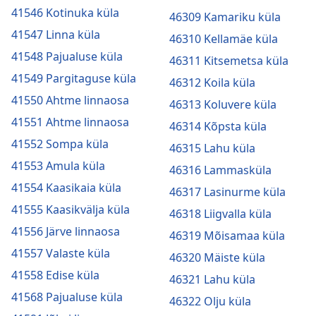
41546 Kotinuka küla
46309 Kamariku küla
41547 Linna küla
46310 Kellamäe küla
41548 Pajualuse küla
46311 Kitsemetsa küla
41549 Pargitaguse küla
46312 Koila küla
41550 Ahtme linnaosa
46313 Koluvere küla
41551 Ahtme linnaosa
46314 Kõpsta küla
41552 Sompa küla
46315 Lahu küla
41553 Amula küla
46316 Lammasküla
41554 Kaasikaia küla
46317 Lasinurme küla
41555 Kaasikvälja küla
46318 Liigvalla küla
41556 Järve linnaosa
46319 Mõisamaa küla
41557 Valaste küla
46320 Mäiste küla
41558 Edise küla
46321 Lahu küla
41568 Pajualuse küla
46322 Olju küla