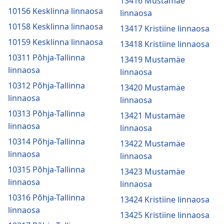
13416 Mustamäe
10156 Kesklinna linnaosa
linnaosa
10158 Kesklinna linnaosa
13417 Kristiine linnaosa
10159 Kesklinna linnaosa
13418 Kristiine linnaosa
10311 Põhja-Tallinna
13419 Mustamäe
linnaosa
linnaosa
10312 Põhja-Tallinna
13420 Mustamäe
linnaosa
linnaosa
10313 Põhja-Tallinna
13421 Mustamäe
linnaosa
linnaosa
10314 Põhja-Tallinna
13422 Mustamäe
linnaosa
linnaosa
10315 Põhja-Tallinna
13423 Mustamäe
linnaosa
linnaosa
10316 Põhja-Tallinna
13424 Kristiine linnaosa
linnaosa
13425 Kristiine linnaosa