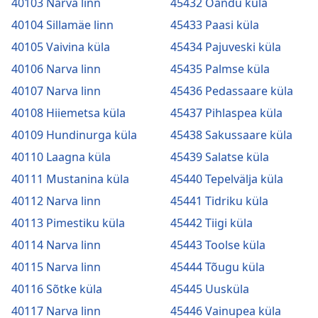
40103 Narva linn
45432 Oandu küla
40104 Sillamäe linn
45433 Paasi küla
40105 Vaivina küla
45434 Pajuveski küla
40106 Narva linn
45435 Palmse küla
40107 Narva linn
45436 Pedassaare küla
40108 Hiiemetsa küla
45437 Pihlaspea küla
40109 Hundinurga küla
45438 Sakussaare küla
40110 Laagna küla
45439 Salatse küla
40111 Mustanina küla
45440 Tepelvälja küla
40112 Narva linn
45441 Tidriku küla
40113 Pimestiku küla
45442 Tiigi küla
40114 Narva linn
45443 Toolse küla
40115 Narva linn
45444 Tõugu küla
40116 Sõtke küla
45445 Uusküla
40117 Narva linn
45446 Vainupea küla