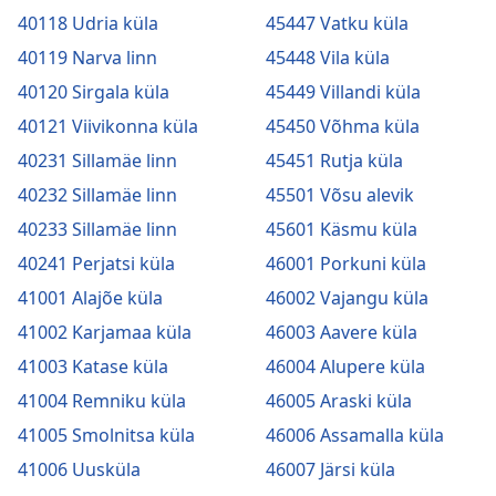
40118 Udria küla
45447 Vatku küla
40119 Narva linn
45448 Vila küla
40120 Sirgala küla
45449 Villandi küla
40121 Viivikonna küla
45450 Võhma küla
40231 Sillamäe linn
45451 Rutja küla
40232 Sillamäe linn
45501 Võsu alevik
40233 Sillamäe linn
45601 Käsmu küla
40241 Perjatsi küla
46001 Porkuni küla
41001 Alajõe küla
46002 Vajangu küla
41002 Karjamaa küla
46003 Aavere küla
41003 Katase küla
46004 Alupere küla
41004 Remniku küla
46005 Araski küla
41005 Smolnitsa küla
46006 Assamalla küla
41006 Uusküla
46007 Järsi küla