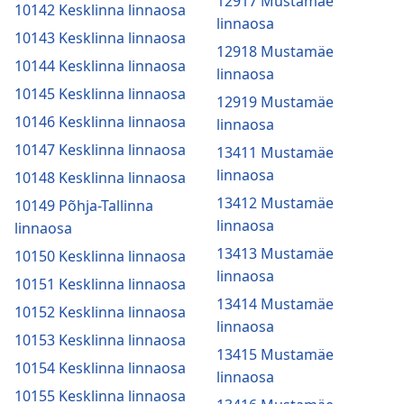
12917 Mustamäe
10142 Kesklinna linnaosa
linnaosa
10143 Kesklinna linnaosa
12918 Mustamäe
10144 Kesklinna linnaosa
linnaosa
10145 Kesklinna linnaosa
12919 Mustamäe
10146 Kesklinna linnaosa
linnaosa
10147 Kesklinna linnaosa
13411 Mustamäe
linnaosa
10148 Kesklinna linnaosa
13412 Mustamäe
10149 Põhja-Tallinna
linnaosa
linnaosa
13413 Mustamäe
10150 Kesklinna linnaosa
linnaosa
10151 Kesklinna linnaosa
13414 Mustamäe
10152 Kesklinna linnaosa
linnaosa
10153 Kesklinna linnaosa
13415 Mustamäe
10154 Kesklinna linnaosa
linnaosa
10155 Kesklinna linnaosa