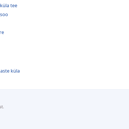
iküla tee
isoo
re
aste küla
st.