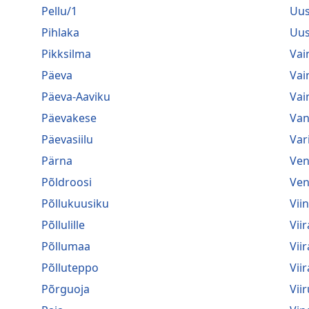
Pellu/1
Uus
Pihlaka
Uus
Pikksilma
Vai
Päeva
Vai
Päeva-Aaviku
Vai
Päevakese
Van
Päevasiilu
Var
Pärna
Ven
Põldroosi
Ven
Põllukuusiku
Vii
Põllulille
Viir
Põllumaa
Vii
Põlluteppo
Vii
Põrguoja
Viir