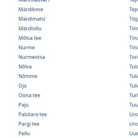
Märdikese
Tep
Märdimatsi
Tiig
Märdisiilu
Tin
Mõisa tee
Tin
Nurme
Tin
Nurmeotsa
Tor
Nõlva
Tui
Nõmme
Tulv
Oja
Tul
Oona tee
Tur
Paju
Tuu
Palutare tee
Und
Pargi tee
Und
Pellu
Uue