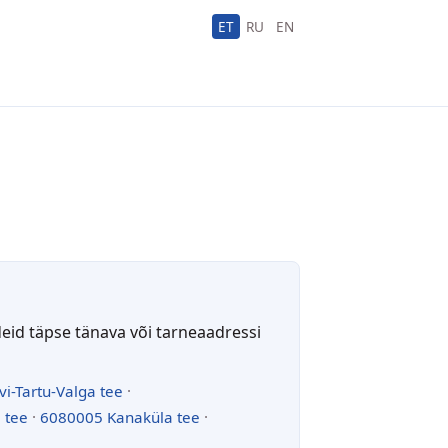
ET
RU
EN
deid täpse tänava või tarneaadressi
vi-Tartu-Valga tee
·
 tee
·
6080005 Kanaküla tee
·