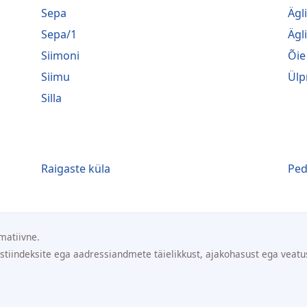
Sepa
Ägl
Sepa/1
Ägl
Siimoni
Õie
Siimu
Ülp
Silla
Raigaste küla
Ped
matiivne.
ostiindeksite ega aadressiandmete täielikkust, ajakohasust ega veatu