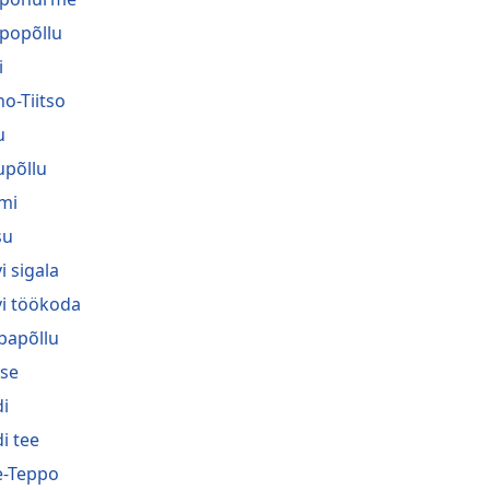
popõllu
i
no-Tiitso
u
upõllu
mi
su
i sigala
vi töökoda
bapõllu
se
i
i tee
-Teppo