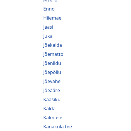
Enno
Hiiemäe
Jaasi
Juka
Jõekalda
Jõematto
Jõeniidu
Jõepõllu
Jõevahe
Jõeääre
Kaasiku
Kalda
Kalmuse
Kanaküla tee