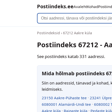
Postiindeks.ee
Avaleht
Kohad
Postiin
Postiindeksid
›
67212 Aakre küla
Postiindeks 67212 - A
See postiindeks katab 331 aadressi.
Mida hõlmab postiindeks 67
Siin on aadressid, tänavad ja kohad, 
leidmiseks.
23150 Aakre-Pühaste tee
·
23241 Ülpre
6080001 Alamärdi-Undi tee
·
6080002 T
Aakre küla
·
Raigaste küla
·
Pedaste kül