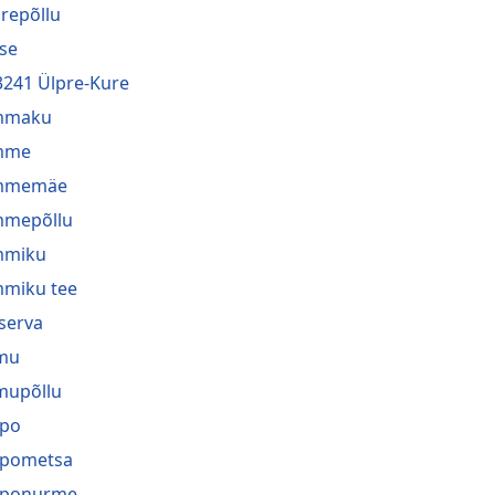
repõllu
se
3241 Ülpre-Kure
mmaku
mme
mmemäe
mmepõllu
mmiku
miku tee
serva
mu
mupõllu
ppo
ppometsa
pponurme