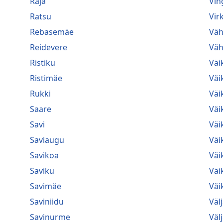
Raja
Vin
Ratsu
Vir
Rebasemäe
Väh
Reidevere
Väh
Ristiku
Väi
Ristimäe
Väi
Rukki
Väi
Saare
Väi
Savi
Väi
Saviaugu
Väi
Savikoa
Väi
Saviku
Väi
Savimäe
Väik
Saviniidu
Väl
Savinurme
Väl