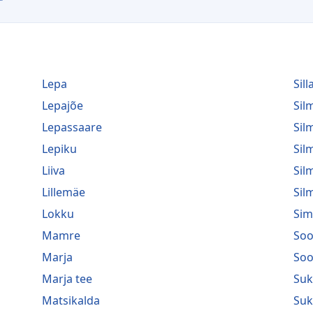
Lepa
Sill
Lepajõe
Si
Lepassaare
Sil
Lepiku
Sil
Liiva
Sil
Lillemäe
Sil
Lokku
Sim
Mamre
Soo
Marja
Soo
Marja tee
Suk
Matsikalda
Suk