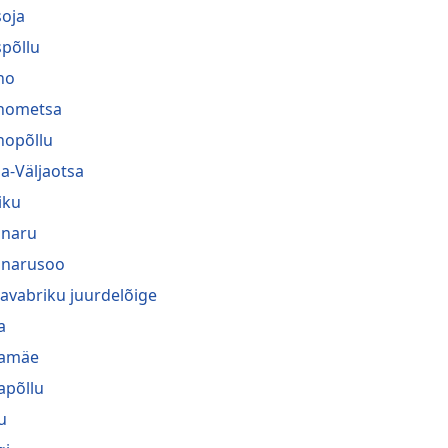
oja
põllu
no
nometsa
nopõllu
a-Väljaotsa
iku
naru
narusoo
navabriku juurdelõige
a
ramäe
rapõllu
u