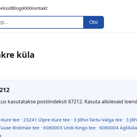
deksid
Blogi
KKK
Kontakt
Otsi
akre küla
212
kus kasutatakse postiindeksit 67212. Kasuta allolevaid loen
-Kure tee
·
23241 Ülpre-Kure tee
·
3 Jõhvi-Tartu-Valga tee
·
3 Jõh
uuse-Ristimäe tee
·
6080003 Undi-Kingo tee
·
6080004 Ägliküla
a