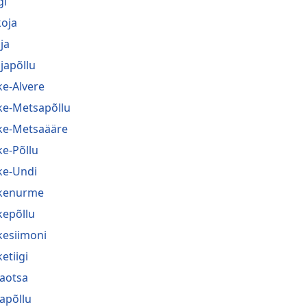
gi
koja
ja
japõllu
ke-Alvere
ke-Metsapõllu
ke-Metsaääre
ke-Põllu
ke-Undi
kenurme
kepõllu
kesiimoni
etiigi
jaotsa
japõllu