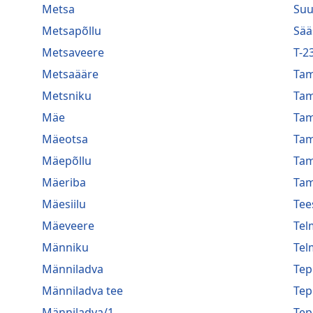
Metsa
Suu
Metsapõllu
Sää
Metsaveere
T-2
Metsaääre
Ta
Metsniku
Ta
Mäe
Ta
Mäeotsa
Ta
Mäepõllu
Ta
Mäeriba
Tam
Mäesiilu
Tee
Mäeveere
Tel
Männiku
Tel
Männiladva
Te
Männiladva tee
Te
Männiladva/1
Te