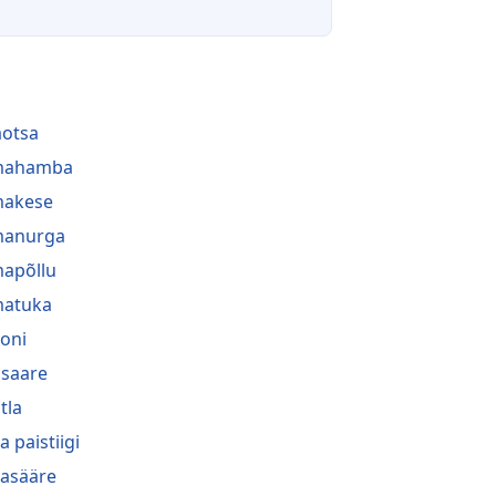
aotsa
lmahamba
makese
manurga
mapõllu
matuka
oni
saare
tla
a paistiigi
asääre