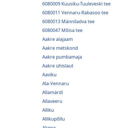
6080009 Kuusiku-Tuuleveski tee
6080011 Vennaru-Rabasoo tee
6080013 Männiladva tee
6080047 Mõisa tee
Aakre alajaam
Aakre metskond
Aakre pumbamaja
Aakre ühislaut
Aaviku
Ala-Vennaru
Allamärdi
Allaveeru
Alliku
Allikupõllu
Alvere