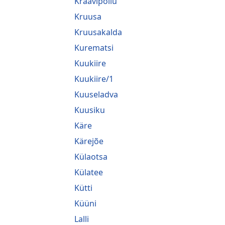
Kraavipõllu
Kruusa
Kruusakalda
Kurematsi
Kuukiire
Kuukiire/1
Kuuseladva
Kuusiku
Käre
Kärejõe
Külaotsa
Külatee
Kütti
Küüni
Lalli