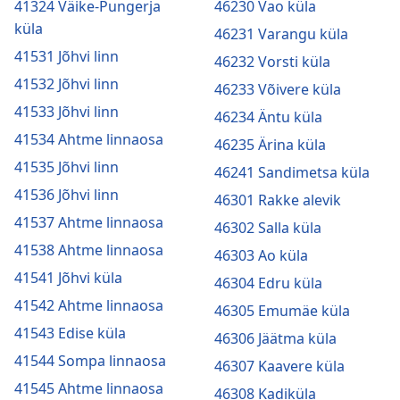
41324 Väike-Pungerja
46230 Vao küla
küla
46231 Varangu küla
41531 Jõhvi linn
46232 Vorsti küla
41532 Jõhvi linn
46233 Võivere küla
41533 Jõhvi linn
46234 Äntu küla
41534 Ahtme linnaosa
46235 Ärina küla
41535 Jõhvi linn
46241 Sandimetsa küla
41536 Jõhvi linn
46301 Rakke alevik
41537 Ahtme linnaosa
46302 Salla küla
41538 Ahtme linnaosa
46303 Ao küla
41541 Jõhvi küla
46304 Edru küla
41542 Ahtme linnaosa
46305 Emumäe küla
41543 Edise küla
46306 Jäätma küla
41544 Sompa linnaosa
46307 Kaavere küla
41545 Ahtme linnaosa
46308 Kadiküla