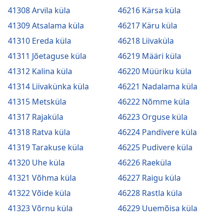
41308 Arvila küla
46216 Kärsa küla
41309 Atsalama küla
46217 Käru küla
41310 Ereda küla
46218 Liivaküla
41311 Jõetaguse küla
46219 Määri küla
41312 Kalina küla
46220 Müüriku küla
41314 Liivakünka küla
46221 Nadalama küla
41315 Metsküla
46222 Nõmme küla
41317 Rajaküla
46223 Orguse küla
41318 Ratva küla
46224 Pandivere küla
41319 Tarakuse küla
46225 Pudivere küla
41320 Uhe küla
46226 Raeküla
41321 Võhma küla
46227 Raigu küla
41322 Võide küla
46228 Rastla küla
41323 Võrnu küla
46229 Uuemõisa küla