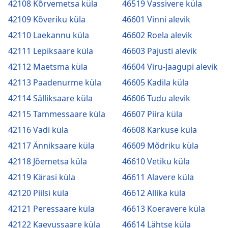
42108 Kõrvemetsa küla
46519 Vassivere küla
42109 Kõveriku küla
46601 Vinni alevik
42110 Laekannu küla
46602 Roela alevik
42111 Lepiksaare küla
46603 Pajusti alevik
42112 Maetsma küla
46604 Viru-Jaagupi alevik
42113 Paadenurme küla
46605 Kadila küla
42114 Sälliksaare küla
46606 Tudu alevik
42115 Tammessaare küla
46607 Piira küla
42116 Vadi küla
46608 Karkuse küla
42117 Änniksaare küla
46609 Mõdriku küla
42118 Jõemetsa küla
46610 Vetiku küla
42119 Kärasi küla
46611 Alavere küla
42120 Piilsi küla
46612 Allika küla
42121 Peressaare küla
46613 Koeravere küla
42122 Kaevussaare küla
46614 Lähtse küla