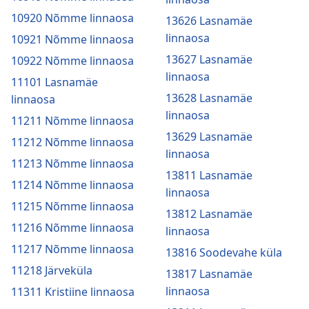
10920 Nõmme linnaosa
13626 Lasnamäe
linnaosa
10921 Nõmme linnaosa
13627 Lasnamäe
10922 Nõmme linnaosa
linnaosa
11101 Lasnamäe
13628 Lasnamäe
linnaosa
linnaosa
11211 Nõmme linnaosa
13629 Lasnamäe
11212 Nõmme linnaosa
linnaosa
11213 Nõmme linnaosa
13811 Lasnamäe
11214 Nõmme linnaosa
linnaosa
11215 Nõmme linnaosa
13812 Lasnamäe
11216 Nõmme linnaosa
linnaosa
11217 Nõmme linnaosa
13816 Soodevahe küla
11218 Järveküla
13817 Lasnamäe
linnaosa
11311 Kristiine linnaosa