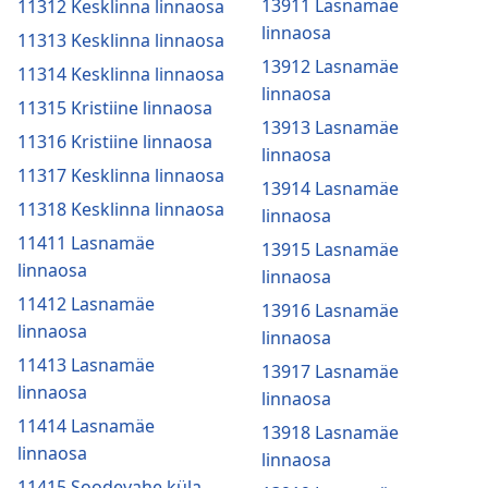
13911 Lasnamäe
11312 Kesklinna linnaosa
linnaosa
11313 Kesklinna linnaosa
13912 Lasnamäe
11314 Kesklinna linnaosa
linnaosa
11315 Kristiine linnaosa
13913 Lasnamäe
11316 Kristiine linnaosa
linnaosa
11317 Kesklinna linnaosa
13914 Lasnamäe
11318 Kesklinna linnaosa
linnaosa
11411 Lasnamäe
13915 Lasnamäe
linnaosa
linnaosa
11412 Lasnamäe
13916 Lasnamäe
linnaosa
linnaosa
11413 Lasnamäe
13917 Lasnamäe
linnaosa
linnaosa
11414 Lasnamäe
13918 Lasnamäe
linnaosa
linnaosa
11415 Soodevahe küla