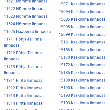
11621 Nõmme linnaosa
15071 Kesklinna linnaosa
11622 Nõmme linnaosa
15094 Kesklinna linnaosa
11623 Nõmme linnaosa
15095 Kesklinna linnaosa
11624 Nõmme linnaosa
15098 Kesklinna linnaosa
11625 Haabersti linnaosa
15099 Kesklinna linnaosa
11711 Põhja-Tallinna
15161 Kesklinna linnaosa
linnaosa
15165 Kesklinna linnaosa
11712 Põhja-Tallinna
15170 Kesklinna linnaosa
linnaosa
15172 Kesklinna linnaosa
11713 Põhja-Tallinna
15185 Kesklinna linnaosa
linnaosa
15188 Kesklinna linnaosa
11911 Pirita linnaosa
15190 Kesklinna linnaosa
11912 Pirita linnaosa
15193 Kesklinna linnaosa
11913 Pirita linnaosa
15199 Kesklinna linnaosa
11914 Pirita linnaosa