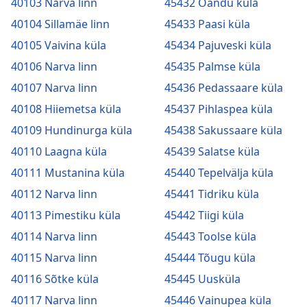
40103 Narva linn
45432 Oandu küla
40104 Sillamäe linn
45433 Paasi küla
40105 Vaivina küla
45434 Pajuveski küla
40106 Narva linn
45435 Palmse küla
40107 Narva linn
45436 Pedassaare küla
40108 Hiiemetsa küla
45437 Pihlaspea küla
40109 Hundinurga küla
45438 Sakussaare küla
40110 Laagna küla
45439 Salatse küla
40111 Mustanina küla
45440 Tepelvälja küla
40112 Narva linn
45441 Tidriku küla
40113 Pimestiku küla
45442 Tiigi küla
40114 Narva linn
45443 Toolse küla
40115 Narva linn
45444 Tõugu küla
40116 Sõtke küla
45445 Uusküla
40117 Narva linn
45446 Vainupea küla