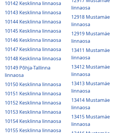
12917 Mustamäe
10142 Kesklinna linnaosa
linnaosa
10143 Kesklinna linnaosa
12918 Mustamäe
10144 Kesklinna linnaosa
linnaosa
10145 Kesklinna linnaosa
12919 Mustamäe
10146 Kesklinna linnaosa
linnaosa
10147 Kesklinna linnaosa
13411 Mustamäe
linnaosa
10148 Kesklinna linnaosa
13412 Mustamäe
10149 Põhja-Tallinna
linnaosa
linnaosa
13413 Mustamäe
10150 Kesklinna linnaosa
linnaosa
10151 Kesklinna linnaosa
13414 Mustamäe
10152 Kesklinna linnaosa
linnaosa
10153 Kesklinna linnaosa
13415 Mustamäe
10154 Kesklinna linnaosa
linnaosa
10155 Kesklinna linnaosa