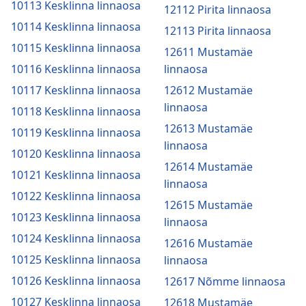
10113 Kesklinna linnaosa
12112 Pirita linnaosa
10114 Kesklinna linnaosa
12113 Pirita linnaosa
10115 Kesklinna linnaosa
12611 Mustamäe
10116 Kesklinna linnaosa
linnaosa
10117 Kesklinna linnaosa
12612 Mustamäe
linnaosa
10118 Kesklinna linnaosa
12613 Mustamäe
10119 Kesklinna linnaosa
linnaosa
10120 Kesklinna linnaosa
12614 Mustamäe
10121 Kesklinna linnaosa
linnaosa
10122 Kesklinna linnaosa
12615 Mustamäe
10123 Kesklinna linnaosa
linnaosa
10124 Kesklinna linnaosa
12616 Mustamäe
10125 Kesklinna linnaosa
linnaosa
10126 Kesklinna linnaosa
12617 Nõmme linnaosa
10127 Kesklinna linnaosa
12618 Mustamäe