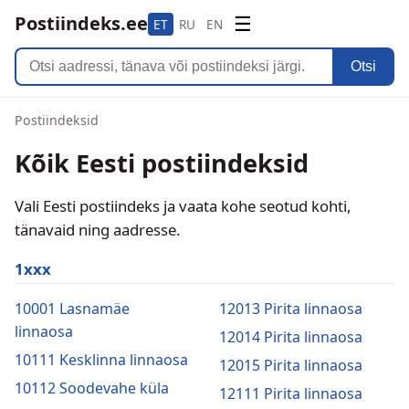
Postiindeks.ee
☰
ET
RU
EN
Otsi
Postiindeksid
Kõik Eesti postiindeksid
Vali Eesti postiindeks ja vaata kohe seotud kohti,
tänavaid ning aadresse.
1xxx
10001 Lasnamäe
12013 Pirita linnaosa
linnaosa
12014 Pirita linnaosa
10111 Kesklinna linnaosa
12015 Pirita linnaosa
10112 Soodevahe küla
12111 Pirita linnaosa