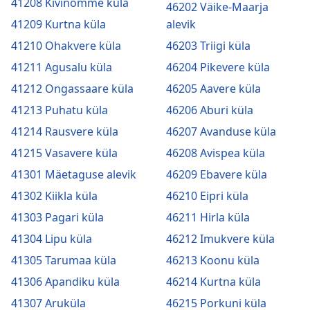
41208 Kivinõmme küla
46202 Väike-Maarja
41209 Kurtna küla
alevik
41210 Ohakvere küla
46203 Triigi küla
41211 Agusalu küla
46204 Pikevere küla
41212 Ongassaare küla
46205 Aavere küla
41213 Puhatu küla
46206 Aburi küla
41214 Rausvere küla
46207 Avanduse küla
41215 Vasavere küla
46208 Avispea küla
41301 Mäetaguse alevik
46209 Ebavere küla
41302 Kiikla küla
46210 Eipri küla
41303 Pagari küla
46211 Hirla küla
41304 Lipu küla
46212 Imukvere küla
41305 Tarumaa küla
46213 Koonu küla
41306 Apandiku küla
46214 Kurtna küla
41307 Aruküla
46215 Porkuni küla