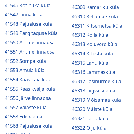
41546 Kotinuka küla
46309 Kamariku küla
41547 Linna küla
46310 Kellamäe küla
41548 Pajualuse küla
46311 Kitsemetsa küla
41549 Pargitaguse küla
46312 Koila küla
41550 Ahtme linnaosa
46313 Koluvere küla
41551 Ahtme linnaosa
46314 Kõpsta küla
41552 Sompa küla
46315 Lahu küla
41553 Amula küla
46316 Lammasküla
41554 Kaasikaia küla
46317 Lasinurme küla
41555 Kaasikvälja küla
46318 Liigvalla küla
41556 Järve linnaosa
46319 Mõisamaa küla
41557 Valaste küla
46320 Mäiste küla
41558 Edise küla
46321 Lahu küla
41568 Pajualuse küla
46322 Olju küla