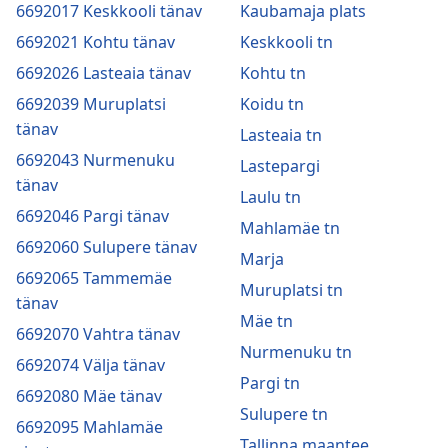
6692017 Keskkooli tänav
Kaubamaja plats
6692021 Kohtu tänav
Keskkooli tn
6692026 Lasteaia tänav
Kohtu tn
6692039 Muruplatsi
Koidu tn
tänav
Lasteaia tn
6692043 Nurmenuku
Lastepargi
tänav
Laulu tn
6692046 Pargi tänav
Mahlamäe tn
6692060 Sulupere tänav
Marja
6692065 Tammemäe
Muruplatsi tn
tänav
Mäe tn
6692070 Vahtra tänav
Nurmenuku tn
6692074 Välja tänav
Pargi tn
6692080 Mäe tänav
Sulupere tn
6692095 Mahlamäe
Tallinna maantee