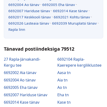
6692004 Ao tänav
·
6692005 Eha tänav
·
6692007 Hariduse tänav
·
6692014 Kase tänav
·
6692017 Keskkooli tänav
·
6692021 Kohtu tänav
·
6692026 Lasteaia tänav
·
6692039 Muruplatsi tänav
·
Rapla linn
Tänavad postiindeksiga 79512
27 Rapla-Järvakandi-
6692104 Rapla-
Kergu tee
Kaerepere kergliiklustee
6692002 Aia tänav
Aasa tn
6692004 Ao tänav
Aia tn
6692005 Eha tänav
Ao tn
6692007 Hariduse tänav
Eha tn
6692014 Kase tänav
Kase tn