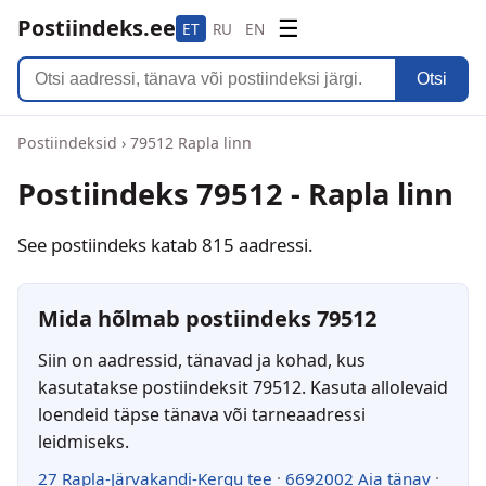
Postiindeks.ee
☰
ET
RU
EN
Otsi
Postiindeksid
›
79512 Rapla linn
Postiindeks 79512 - Rapla linn
See postiindeks katab 815 aadressi.
Mida hõlmab postiindeks 79512
Siin on aadressid, tänavad ja kohad, kus
kasutatakse postiindeksit 79512. Kasuta allolevaid
loendeid täpse tänava või tarneaadressi
leidmiseks.
27 Rapla-Järvakandi-Kergu tee
·
6692002 Aia tänav
·