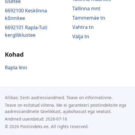
sisetee
Tallinna mnt
6692100 Kesklinna
Tammemäe tn
kõnnitee
Vahtra tn
6692101 Rapla-Tuti
kergliiklustee
Välja tn
Kohad
Rapla linn
Allikas: Eesti aadressiandmed. Teave on informatiivne.
Teave on esitatud viitena. Me ei garanteeri postiindeksite ega
aadressiandmete täielikkust, ajakohasust ega veatust.
Andmed uuendatud: 2026-07-16
© 2026 Postiindeks.ee. All rights reserved.