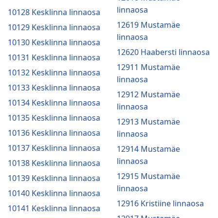
linnaosa
10128 Kesklinna linnaosa
12619 Mustamäe
10129 Kesklinna linnaosa
linnaosa
10130 Kesklinna linnaosa
12620 Haabersti linnaosa
10131 Kesklinna linnaosa
12911 Mustamäe
10132 Kesklinna linnaosa
linnaosa
10133 Kesklinna linnaosa
12912 Mustamäe
10134 Kesklinna linnaosa
linnaosa
10135 Kesklinna linnaosa
12913 Mustamäe
10136 Kesklinna linnaosa
linnaosa
10137 Kesklinna linnaosa
12914 Mustamäe
linnaosa
10138 Kesklinna linnaosa
12915 Mustamäe
10139 Kesklinna linnaosa
linnaosa
10140 Kesklinna linnaosa
12916 Kristiine linnaosa
10141 Kesklinna linnaosa