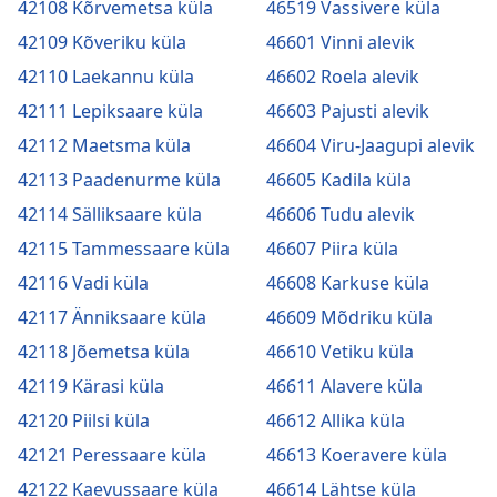
42108 Kõrvemetsa küla
46519 Vassivere küla
42109 Kõveriku küla
46601 Vinni alevik
42110 Laekannu küla
46602 Roela alevik
42111 Lepiksaare küla
46603 Pajusti alevik
42112 Maetsma küla
46604 Viru-Jaagupi alevik
42113 Paadenurme küla
46605 Kadila küla
42114 Sälliksaare küla
46606 Tudu alevik
42115 Tammessaare küla
46607 Piira küla
42116 Vadi küla
46608 Karkuse küla
42117 Änniksaare küla
46609 Mõdriku küla
42118 Jõemetsa küla
46610 Vetiku küla
42119 Kärasi küla
46611 Alavere küla
42120 Piilsi küla
46612 Allika küla
42121 Peressaare küla
46613 Koeravere küla
42122 Kaevussaare küla
46614 Lähtse küla