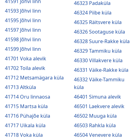
41591 Jõhvi linn
46323 Padaküla
41593 Jõhvi linn
46324 Piibe küla
41595 Jõhvi linn
46325 Räitsvere küla
41597 Jõhvi linn
46326 Sootaguse küla
41598 Jõhvi linn
46328 Suure-Rakke küla
41599 Jõhvi linn
46329 Tammiku küla
41701 Voka alevik
46330 Villakvere küla
41702 Toila alevik
46331 Väike-Rakke küla
41712 Metsamägara küla
46332 Väike-Tammiku
41713 Altküla
küla
41714 Oru linnaosa
46401 Simuna alevik
41715 Martsa küla
46501 Laekvere alevik
41716 Pühajõe küla
46502 Muuga küla
41717 Uikala küla
46503 Rahkla küla
41718 Voka küla
46504 Venevere küla