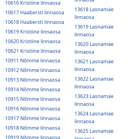
10616 Kristiine linnaosa
13618 Lasnamäe
10617 Haabersti linnaosa
linnaosa
10618 Haabersti linnaosa
13619 Lasnamäe
10619 Kristiine linnaosa
linnaosa
10620 Kristiine linnaosa
13620 Lasnamäe
10621 Kristiine linnaosa
linnaosa
10911 Nõmme linnaosa
13621 Lasnamäe
linnaosa
10912 Nõmme linnaosa
13622 Lasnamäe
10913 Nõmme linnaosa
linnaosa
10914 Nõmme linnaosa
13623 Lasnamäe
10915 Nõmme linnaosa
linnaosa
10916 Nõmme linnaosa
13624 Lasnamäe
10917 Nõmme linnaosa
linnaosa
10918 Nõmme linnaosa
13625 Lasnamäe
10919 Nõmme linnaosa
linnaosa