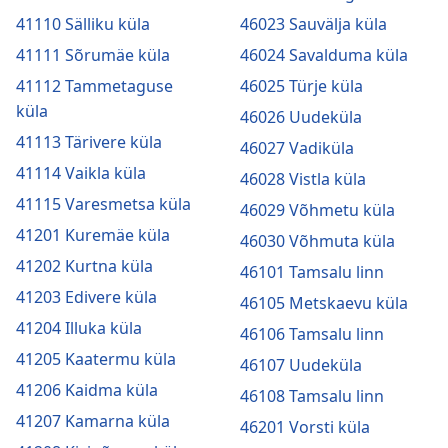
41110 Sälliku küla
46023 Sauvälja küla
41111 Sõrumäe küla
46024 Savalduma küla
41112 Tammetaguse
46025 Türje küla
küla
46026 Uudeküla
41113 Tärivere küla
46027 Vadiküla
41114 Vaikla küla
46028 Vistla küla
41115 Varesmetsa küla
46029 Võhmetu küla
41201 Kuremäe küla
46030 Võhmuta küla
41202 Kurtna küla
46101 Tamsalu linn
41203 Edivere küla
46105 Metskaevu küla
41204 Illuka küla
46106 Tamsalu linn
41205 Kaatermu küla
46107 Uudeküla
41206 Kaidma küla
46108 Tamsalu linn
41207 Kamarna küla
46201 Vorsti küla