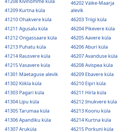
41208 Kivinõmme küla
46202 Väike-Maarja
41209 Kurtna küla
alevik
41210 Ohakvere küla
46203 Triigi küla
41211 Agusalu küla
46204 Pikevere küla
41212 Ongassaare küla
46205 Aavere küla
41213 Puhatu küla
46206 Aburi küla
41214 Rausvere küla
46207 Avanduse küla
41215 Vasavere küla
46208 Avispea küla
41301 Mäetaguse alevik
46209 Ebavere küla
41302 Kiikla küla
46210 Eipri küla
41303 Pagari küla
46211 Hirla küla
41304 Lipu küla
46212 Imukvere küla
41305 Tarumaa küla
46213 Koonu küla
41306 Apandiku küla
46214 Kurtna küla
41307 Aruküla
46215 Porkuni küla