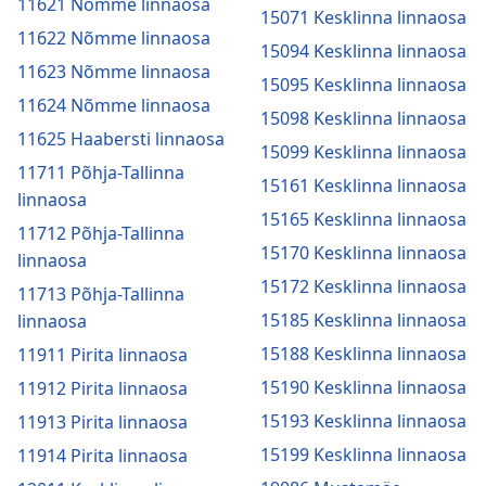
11621 Nõmme linnaosa
15071 Kesklinna linnaosa
11622 Nõmme linnaosa
15094 Kesklinna linnaosa
11623 Nõmme linnaosa
15095 Kesklinna linnaosa
11624 Nõmme linnaosa
15098 Kesklinna linnaosa
11625 Haabersti linnaosa
15099 Kesklinna linnaosa
11711 Põhja-Tallinna
15161 Kesklinna linnaosa
linnaosa
15165 Kesklinna linnaosa
11712 Põhja-Tallinna
15170 Kesklinna linnaosa
linnaosa
15172 Kesklinna linnaosa
11713 Põhja-Tallinna
15185 Kesklinna linnaosa
linnaosa
15188 Kesklinna linnaosa
11911 Pirita linnaosa
15190 Kesklinna linnaosa
11912 Pirita linnaosa
15193 Kesklinna linnaosa
11913 Pirita linnaosa
15199 Kesklinna linnaosa
11914 Pirita linnaosa