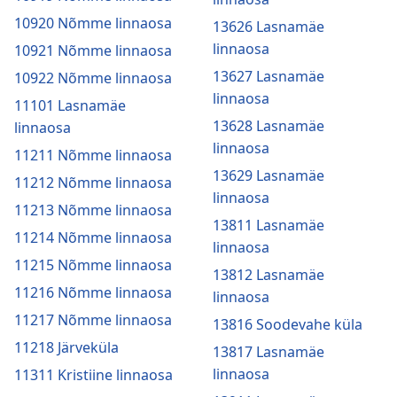
10920 Nõmme linnaosa
13626 Lasnamäe
linnaosa
10921 Nõmme linnaosa
13627 Lasnamäe
10922 Nõmme linnaosa
linnaosa
11101 Lasnamäe
13628 Lasnamäe
linnaosa
linnaosa
11211 Nõmme linnaosa
13629 Lasnamäe
11212 Nõmme linnaosa
linnaosa
11213 Nõmme linnaosa
13811 Lasnamäe
11214 Nõmme linnaosa
linnaosa
11215 Nõmme linnaosa
13812 Lasnamäe
11216 Nõmme linnaosa
linnaosa
11217 Nõmme linnaosa
13816 Soodevahe küla
11218 Järveküla
13817 Lasnamäe
linnaosa
11311 Kristiine linnaosa