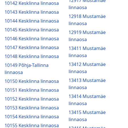
12917 Mustamäe
10142 Kesklinna linnaosa
linnaosa
10143 Kesklinna linnaosa
12918 Mustamäe
10144 Kesklinna linnaosa
linnaosa
10145 Kesklinna linnaosa
12919 Mustamäe
10146 Kesklinna linnaosa
linnaosa
10147 Kesklinna linnaosa
13411 Mustamäe
linnaosa
10148 Kesklinna linnaosa
13412 Mustamäe
10149 Põhja-Tallinna
linnaosa
linnaosa
13413 Mustamäe
10150 Kesklinna linnaosa
linnaosa
10151 Kesklinna linnaosa
13414 Mustamäe
10152 Kesklinna linnaosa
linnaosa
10153 Kesklinna linnaosa
13415 Mustamäe
10154 Kesklinna linnaosa
linnaosa
10155 Kesklinna linnaosa