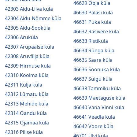
46629 Obja küla
42303 Aidu-Liiva küla
46630 Palasi küla
42304 Aidu-Nõmme küla
46631 Puka küla
42305 Aidu-Sooküla
46632 Rasivere küla
42306 Aruküla
46633 Ristiküla
42307 Arupäälse küla
46634 Rünga küla
42308 Aruvälja küla
46635 Saara küla
42309 Hirmuse küla
46636 Soonuka küla
42310 Koolma küla
46637 Suigu küla
42311 Kulja küla
46638 Tammiku küla
42312 Lümatu küla
46639 Mäetaguse küla
42313 Mehide küla
46640 Vana-Vinni küla
42314 Oandu küla
46641 Veadla küla
42315 Ojamaa küla
46642 Voore küla
42316 Piilse küla
46701 Ulvi küla