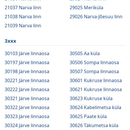
21037 Narva linn
29025 Meriküla
21038 Narva linn
29026 Narva-Jõesuu linn
21039 Narva linn
3xxx
30103 Järve linnaosa
30505 Aa küla
30197 Järve linnaosa
30506 Sompa linnaosa
30198 Järve linnaosa
30507 Sompa linnaosa
30221 Järve linnaosa
30601 Kukruse linnaosa
30222 Järve linnaosa
30621 Kukruse linnaosa
30321 Järve linnaosa
30623 Kukruse küla
30322 Järve linnaosa
30624 Kabelimetsa küla
30323 Järve linnaosa
30625 Paate küla
30324 Järve linnaosa
30626 Täkumetsa küla