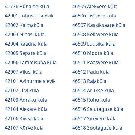
41726 Pühajõe küla
46505 Alekvere küla
42001 Lohusuu alevik
46506 Ilistvere küla
42002 Kalmaküla
46507 Kaasiksaare küla
42003 Ninasi küla
46508 Kellavere küla
42004 Raadna küla
46509 Luusika küla
42005 Separa küla
46510 Moora küla
42006 Tammispää küla
46511 Paasvere küla
42007 Vilusi küla
46512 Padu küla
42101 Avinurme alevik
46513 Rajaküla
42102 Ulvi küla
46514 Arukse küla
42103 Adraku küla
46515 Rohu küla
42104 Alekere küla
46516 Salutaguse küla
42106 Kiissa küla
46517 Sirevere küla
42107 Kõrve küla
46518 Sootaguse küla