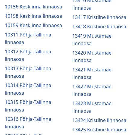
13416 Mustamäe
10156 Kesklinna linnaosa
linnaosa
10158 Kesklinna linnaosa
13417 Kristiine linnaosa
10159 Kesklinna linnaosa
13418 Kristiine linnaosa
10311 Põhja-Tallinna
13419 Mustamäe
linnaosa
linnaosa
10312 Põhja-Tallinna
13420 Mustamäe
linnaosa
linnaosa
10313 Põhja-Tallinna
13421 Mustamäe
linnaosa
linnaosa
10314 Põhja-Tallinna
13422 Mustamäe
linnaosa
linnaosa
10315 Põhja-Tallinna
13423 Mustamäe
linnaosa
linnaosa
10316 Põhja-Tallinna
13424 Kristiine linnaosa
linnaosa
13425 Kristiine linnaosa