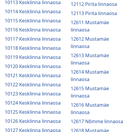
10113 Kesklinna linnaosa
12112 Pirita linnaosa
10114 Kesklinna linnaosa
12113 Pirita linnaosa
10115 Kesklinna linnaosa
12611 Mustamäe
10116 Kesklinna linnaosa
linnaosa
10117 Kesklinna linnaosa
12612 Mustamäe
linnaosa
10118 Kesklinna linnaosa
12613 Mustamäe
10119 Kesklinna linnaosa
linnaosa
10120 Kesklinna linnaosa
12614 Mustamäe
10121 Kesklinna linnaosa
linnaosa
10122 Kesklinna linnaosa
12615 Mustamäe
10123 Kesklinna linnaosa
linnaosa
10124 Kesklinna linnaosa
12616 Mustamäe
10125 Kesklinna linnaosa
linnaosa
10126 Kesklinna linnaosa
12617 Nõmme linnaosa
10127 Kesklinna linnaosa
12618 Mustamäe