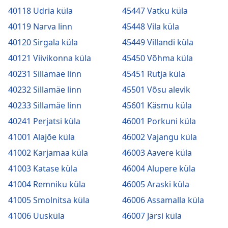
40118 Udria küla
45447 Vatku küla
40119 Narva linn
45448 Vila küla
40120 Sirgala küla
45449 Villandi küla
40121 Viivikonna küla
45450 Võhma küla
40231 Sillamäe linn
45451 Rutja küla
40232 Sillamäe linn
45501 Võsu alevik
40233 Sillamäe linn
45601 Käsmu küla
40241 Perjatsi küla
46001 Porkuni küla
41001 Alajõe küla
46002 Vajangu küla
41002 Karjamaa küla
46003 Aavere küla
41003 Katase küla
46004 Alupere küla
41004 Remniku küla
46005 Araski küla
41005 Smolnitsa küla
46006 Assamalla küla
41006 Uusküla
46007 Järsi küla