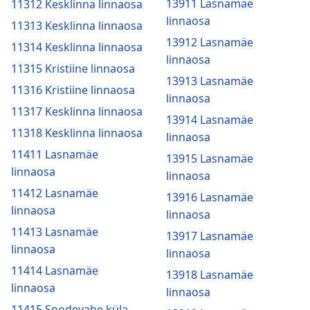
13911 Lasnamäe
11312 Kesklinna linnaosa
linnaosa
11313 Kesklinna linnaosa
13912 Lasnamäe
11314 Kesklinna linnaosa
linnaosa
11315 Kristiine linnaosa
13913 Lasnamäe
11316 Kristiine linnaosa
linnaosa
11317 Kesklinna linnaosa
13914 Lasnamäe
11318 Kesklinna linnaosa
linnaosa
11411 Lasnamäe
13915 Lasnamäe
linnaosa
linnaosa
11412 Lasnamäe
13916 Lasnamäe
linnaosa
linnaosa
11413 Lasnamäe
13917 Lasnamäe
linnaosa
linnaosa
11414 Lasnamäe
13918 Lasnamäe
linnaosa
linnaosa
11415 Soodevahe küla