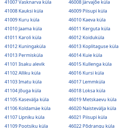
41007 Vasknarva küla
46008 Järvajõe küla
41008 Kauksi küla
46009 Piisupi küla
41009 Kuru küla
46010 Kaeva küla
41010 Jaama küla
46011 Kerguta küla
41011 Karoli küla
46012 Koiduküla
41012 Kuningaküla
46013 Koplitaguse küla
41013 Permisküla
46014 Kuie küla
41101 Iisaku alevik
46015 Kullenga küla
41102 Alliku küla
46016 Kursi küla
41103 Imatu küla
46017 Lemmküla
41104 Jõuga küla
46018 Loksa küla
41105 Kasevälja küla
46019 Metskaevu küla
41106 Koldamäe küla
46020 Naistevälja küla
41107 Lipniku küla
46021 Piisupi küla
41109 Pootsiku küla
46022 Põdrangu küla