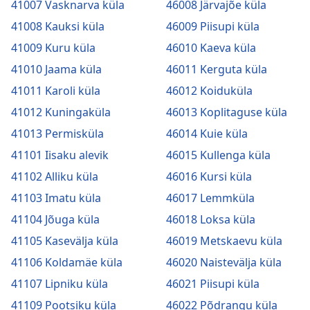
41007 Vasknarva küla
46008 Järvajõe küla
41008 Kauksi küla
46009 Piisupi küla
41009 Kuru küla
46010 Kaeva küla
41010 Jaama küla
46011 Kerguta küla
41011 Karoli küla
46012 Koiduküla
41012 Kuningaküla
46013 Koplitaguse küla
41013 Permisküla
46014 Kuie küla
41101 Iisaku alevik
46015 Kullenga küla
41102 Alliku küla
46016 Kursi küla
41103 Imatu küla
46017 Lemmküla
41104 Jõuga küla
46018 Loksa küla
41105 Kasevälja küla
46019 Metskaevu küla
41106 Koldamäe küla
46020 Naistevälja küla
41107 Lipniku küla
46021 Piisupi küla
41109 Pootsiku küla
46022 Põdrangu küla