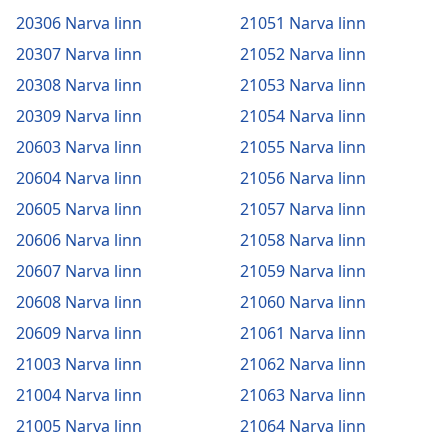
20306 Narva linn
21051 Narva linn
20307 Narva linn
21052 Narva linn
20308 Narva linn
21053 Narva linn
20309 Narva linn
21054 Narva linn
20603 Narva linn
21055 Narva linn
20604 Narva linn
21056 Narva linn
20605 Narva linn
21057 Narva linn
20606 Narva linn
21058 Narva linn
20607 Narva linn
21059 Narva linn
20608 Narva linn
21060 Narva linn
20609 Narva linn
21061 Narva linn
21003 Narva linn
21062 Narva linn
21004 Narva linn
21063 Narva linn
21005 Narva linn
21064 Narva linn