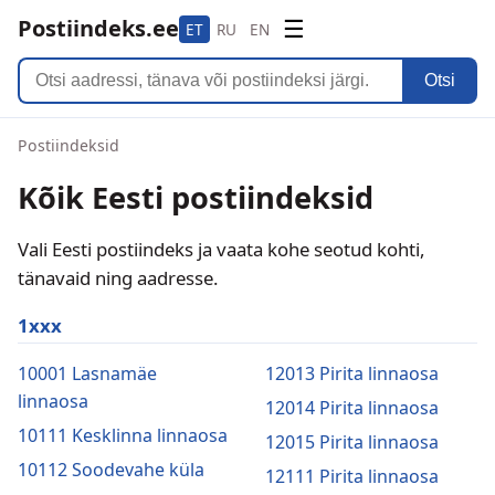
Postiindeks.ee
☰
ET
RU
EN
Otsi
Postiindeksid
Kõik Eesti postiindeksid
Vali Eesti postiindeks ja vaata kohe seotud kohti,
tänavaid ning aadresse.
1xxx
10001 Lasnamäe
12013 Pirita linnaosa
linnaosa
12014 Pirita linnaosa
10111 Kesklinna linnaosa
12015 Pirita linnaosa
10112 Soodevahe küla
12111 Pirita linnaosa