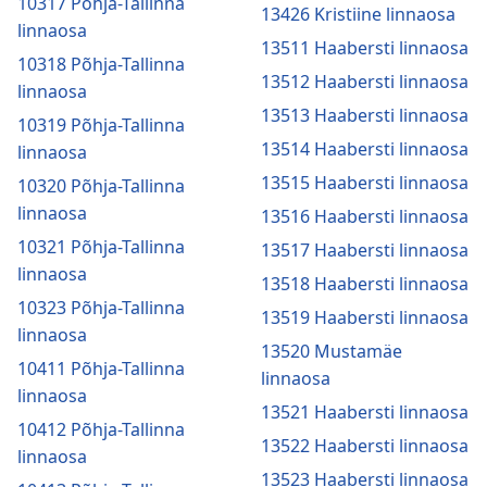
10317 Põhja-Tallinna
13426 Kristiine linnaosa
linnaosa
13511 Haabersti linnaosa
10318 Põhja-Tallinna
13512 Haabersti linnaosa
linnaosa
13513 Haabersti linnaosa
10319 Põhja-Tallinna
13514 Haabersti linnaosa
linnaosa
13515 Haabersti linnaosa
10320 Põhja-Tallinna
linnaosa
13516 Haabersti linnaosa
10321 Põhja-Tallinna
13517 Haabersti linnaosa
linnaosa
13518 Haabersti linnaosa
10323 Põhja-Tallinna
13519 Haabersti linnaosa
linnaosa
13520 Mustamäe
10411 Põhja-Tallinna
linnaosa
linnaosa
13521 Haabersti linnaosa
10412 Põhja-Tallinna
13522 Haabersti linnaosa
linnaosa
13523 Haabersti linnaosa