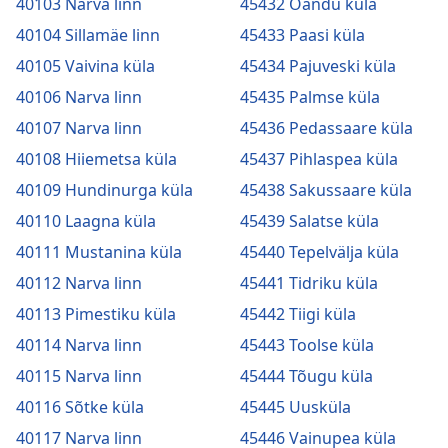
40103 Narva linn
45432 Oandu küla
40104 Sillamäe linn
45433 Paasi küla
40105 Vaivina küla
45434 Pajuveski küla
40106 Narva linn
45435 Palmse küla
40107 Narva linn
45436 Pedassaare küla
40108 Hiiemetsa küla
45437 Pihlaspea küla
40109 Hundinurga küla
45438 Sakussaare küla
40110 Laagna küla
45439 Salatse küla
40111 Mustanina küla
45440 Tepelvälja küla
40112 Narva linn
45441 Tidriku küla
40113 Pimestiku küla
45442 Tiigi küla
40114 Narva linn
45443 Toolse küla
40115 Narva linn
45444 Tõugu küla
40116 Sõtke küla
45445 Uusküla
40117 Narva linn
45446 Vainupea küla