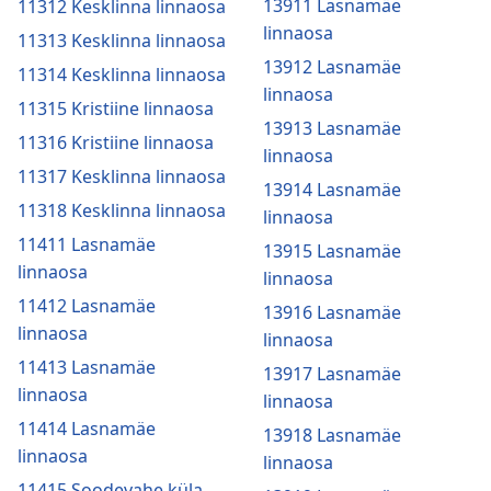
13911 Lasnamäe
11312 Kesklinna linnaosa
linnaosa
11313 Kesklinna linnaosa
13912 Lasnamäe
11314 Kesklinna linnaosa
linnaosa
11315 Kristiine linnaosa
13913 Lasnamäe
11316 Kristiine linnaosa
linnaosa
11317 Kesklinna linnaosa
13914 Lasnamäe
11318 Kesklinna linnaosa
linnaosa
11411 Lasnamäe
13915 Lasnamäe
linnaosa
linnaosa
11412 Lasnamäe
13916 Lasnamäe
linnaosa
linnaosa
11413 Lasnamäe
13917 Lasnamäe
linnaosa
linnaosa
11414 Lasnamäe
13918 Lasnamäe
linnaosa
linnaosa
11415 Soodevahe küla