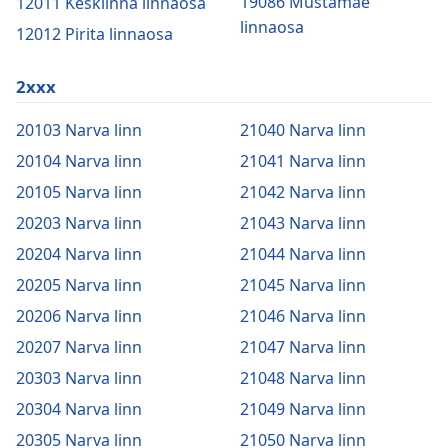
19086 Mustamäe
12011 Kesklinna linnaosa
linnaosa
12012 Pirita linnaosa
2xxx
20103 Narva linn
21040 Narva linn
20104 Narva linn
21041 Narva linn
20105 Narva linn
21042 Narva linn
20203 Narva linn
21043 Narva linn
20204 Narva linn
21044 Narva linn
20205 Narva linn
21045 Narva linn
20206 Narva linn
21046 Narva linn
20207 Narva linn
21047 Narva linn
20303 Narva linn
21048 Narva linn
20304 Narva linn
21049 Narva linn
20305 Narva linn
21050 Narva linn