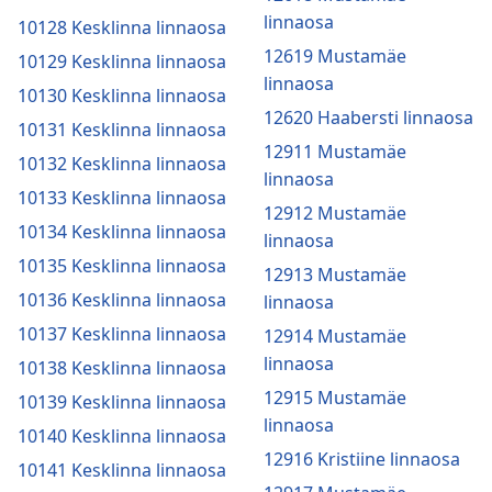
linnaosa
10128 Kesklinna linnaosa
12619 Mustamäe
10129 Kesklinna linnaosa
linnaosa
10130 Kesklinna linnaosa
12620 Haabersti linnaosa
10131 Kesklinna linnaosa
12911 Mustamäe
10132 Kesklinna linnaosa
linnaosa
10133 Kesklinna linnaosa
12912 Mustamäe
10134 Kesklinna linnaosa
linnaosa
10135 Kesklinna linnaosa
12913 Mustamäe
10136 Kesklinna linnaosa
linnaosa
10137 Kesklinna linnaosa
12914 Mustamäe
linnaosa
10138 Kesklinna linnaosa
12915 Mustamäe
10139 Kesklinna linnaosa
linnaosa
10140 Kesklinna linnaosa
12916 Kristiine linnaosa
10141 Kesklinna linnaosa