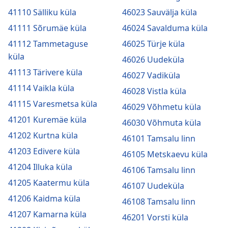
41110 Sälliku küla
46023 Sauvälja küla
41111 Sõrumäe küla
46024 Savalduma küla
41112 Tammetaguse
46025 Türje küla
küla
46026 Uudeküla
41113 Tärivere küla
46027 Vadiküla
41114 Vaikla küla
46028 Vistla küla
41115 Varesmetsa küla
46029 Võhmetu küla
41201 Kuremäe küla
46030 Võhmuta küla
41202 Kurtna küla
46101 Tamsalu linn
41203 Edivere küla
46105 Metskaevu küla
41204 Illuka küla
46106 Tamsalu linn
41205 Kaatermu küla
46107 Uudeküla
41206 Kaidma küla
46108 Tamsalu linn
41207 Kamarna küla
46201 Vorsti küla