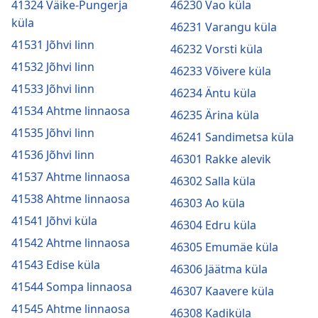
41324 Väike-Pungerja
46230 Vao küla
küla
46231 Varangu küla
41531 Jõhvi linn
46232 Vorsti küla
41532 Jõhvi linn
46233 Võivere küla
41533 Jõhvi linn
46234 Äntu küla
41534 Ahtme linnaosa
46235 Ärina küla
41535 Jõhvi linn
46241 Sandimetsa küla
41536 Jõhvi linn
46301 Rakke alevik
41537 Ahtme linnaosa
46302 Salla küla
41538 Ahtme linnaosa
46303 Ao küla
41541 Jõhvi küla
46304 Edru küla
41542 Ahtme linnaosa
46305 Emumäe küla
41543 Edise küla
46306 Jäätma küla
41544 Sompa linnaosa
46307 Kaavere küla
41545 Ahtme linnaosa
46308 Kadiküla