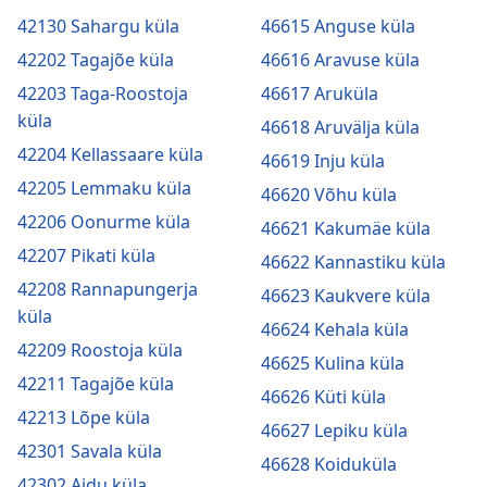
42130 Sahargu küla
46615 Anguse küla
42202 Tagajõe küla
46616 Aravuse küla
42203 Taga-Roostoja
46617 Aruküla
küla
46618 Aruvälja küla
42204 Kellassaare küla
46619 Inju küla
42205 Lemmaku küla
46620 Võhu küla
42206 Oonurme küla
46621 Kakumäe küla
42207 Pikati küla
46622 Kannastiku küla
42208 Rannapungerja
46623 Kaukvere küla
küla
46624 Kehala küla
42209 Roostoja küla
46625 Kulina küla
42211 Tagajõe küla
46626 Küti küla
42213 Lõpe küla
46627 Lepiku küla
42301 Savala küla
46628 Koiduküla
42302 Aidu küla