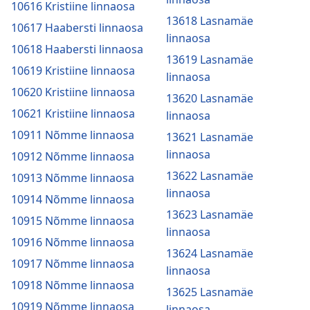
10616 Kristiine linnaosa
13618 Lasnamäe
10617 Haabersti linnaosa
linnaosa
10618 Haabersti linnaosa
13619 Lasnamäe
10619 Kristiine linnaosa
linnaosa
10620 Kristiine linnaosa
13620 Lasnamäe
10621 Kristiine linnaosa
linnaosa
10911 Nõmme linnaosa
13621 Lasnamäe
linnaosa
10912 Nõmme linnaosa
13622 Lasnamäe
10913 Nõmme linnaosa
linnaosa
10914 Nõmme linnaosa
13623 Lasnamäe
10915 Nõmme linnaosa
linnaosa
10916 Nõmme linnaosa
13624 Lasnamäe
10917 Nõmme linnaosa
linnaosa
10918 Nõmme linnaosa
13625 Lasnamäe
10919 Nõmme linnaosa
linnaosa