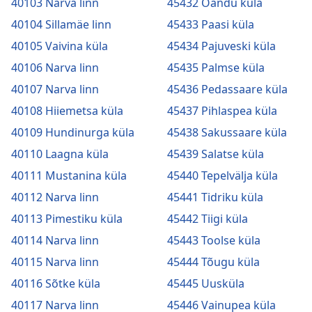
40103 Narva linn
45432 Oandu küla
40104 Sillamäe linn
45433 Paasi küla
40105 Vaivina küla
45434 Pajuveski küla
40106 Narva linn
45435 Palmse küla
40107 Narva linn
45436 Pedassaare küla
40108 Hiiemetsa küla
45437 Pihlaspea küla
40109 Hundinurga küla
45438 Sakussaare küla
40110 Laagna küla
45439 Salatse küla
40111 Mustanina küla
45440 Tepelvälja küla
40112 Narva linn
45441 Tidriku küla
40113 Pimestiku küla
45442 Tiigi küla
40114 Narva linn
45443 Toolse küla
40115 Narva linn
45444 Tõugu küla
40116 Sõtke küla
45445 Uusküla
40117 Narva linn
45446 Vainupea küla