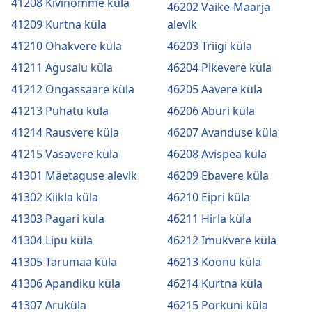
41208 Kivinõmme küla
46202 Väike-Maarja
41209 Kurtna küla
alevik
41210 Ohakvere küla
46203 Triigi küla
41211 Agusalu küla
46204 Pikevere küla
41212 Ongassaare küla
46205 Aavere küla
41213 Puhatu küla
46206 Aburi küla
41214 Rausvere küla
46207 Avanduse küla
41215 Vasavere küla
46208 Avispea küla
41301 Mäetaguse alevik
46209 Ebavere küla
41302 Kiikla küla
46210 Eipri küla
41303 Pagari küla
46211 Hirla küla
41304 Lipu küla
46212 Imukvere küla
41305 Tarumaa küla
46213 Koonu küla
41306 Apandiku küla
46214 Kurtna küla
41307 Aruküla
46215 Porkuni küla