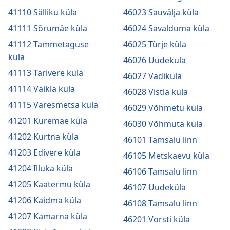
41110 Sälliku küla
46023 Sauvälja küla
41111 Sõrumäe küla
46024 Savalduma küla
41112 Tammetaguse
46025 Türje küla
küla
46026 Uudeküla
41113 Tärivere küla
46027 Vadiküla
41114 Vaikla küla
46028 Vistla küla
41115 Varesmetsa küla
46029 Võhmetu küla
41201 Kuremäe küla
46030 Võhmuta küla
41202 Kurtna küla
46101 Tamsalu linn
41203 Edivere küla
46105 Metskaevu küla
41204 Illuka küla
46106 Tamsalu linn
41205 Kaatermu küla
46107 Uudeküla
41206 Kaidma küla
46108 Tamsalu linn
41207 Kamarna küla
46201 Vorsti küla