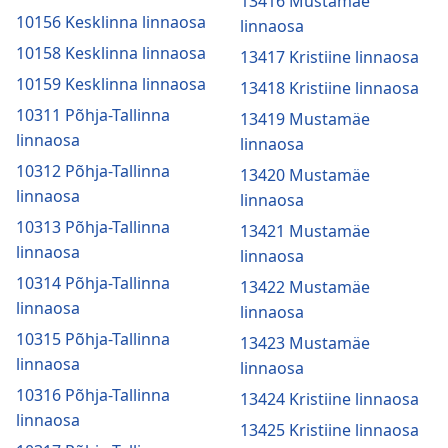
13416 Mustamäe
10156 Kesklinna linnaosa
linnaosa
10158 Kesklinna linnaosa
13417 Kristiine linnaosa
10159 Kesklinna linnaosa
13418 Kristiine linnaosa
10311 Põhja-Tallinna
13419 Mustamäe
linnaosa
linnaosa
10312 Põhja-Tallinna
13420 Mustamäe
linnaosa
linnaosa
10313 Põhja-Tallinna
13421 Mustamäe
linnaosa
linnaosa
10314 Põhja-Tallinna
13422 Mustamäe
linnaosa
linnaosa
10315 Põhja-Tallinna
13423 Mustamäe
linnaosa
linnaosa
10316 Põhja-Tallinna
13424 Kristiine linnaosa
linnaosa
13425 Kristiine linnaosa