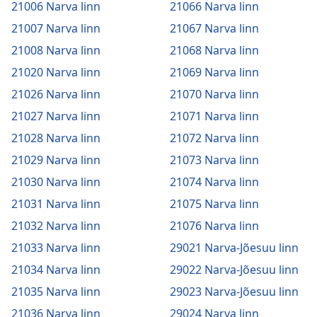
21006 Narva linn
21066 Narva linn
21007 Narva linn
21067 Narva linn
21008 Narva linn
21068 Narva linn
21020 Narva linn
21069 Narva linn
21026 Narva linn
21070 Narva linn
21027 Narva linn
21071 Narva linn
21028 Narva linn
21072 Narva linn
21029 Narva linn
21073 Narva linn
21030 Narva linn
21074 Narva linn
21031 Narva linn
21075 Narva linn
21032 Narva linn
21076 Narva linn
21033 Narva linn
29021 Narva-Jõesuu linn
21034 Narva linn
29022 Narva-Jõesuu linn
21035 Narva linn
29023 Narva-Jõesuu linn
21036 Narva linn
29024 Narva linn