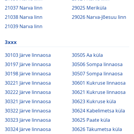
21037 Narva linn
29025 Meriküla
21038 Narva linn
29026 Narva-Jõesuu linn
21039 Narva linn
3xxx
30103 Järve linnaosa
30505 Aa küla
30197 Järve linnaosa
30506 Sompa linnaosa
30198 Järve linnaosa
30507 Sompa linnaosa
30221 Järve linnaosa
30601 Kukruse linnaosa
30222 Järve linnaosa
30621 Kukruse linnaosa
30321 Järve linnaosa
30623 Kukruse küla
30322 Järve linnaosa
30624 Kabelimetsa küla
30323 Järve linnaosa
30625 Paate küla
30324 Järve linnaosa
30626 Täkumetsa küla