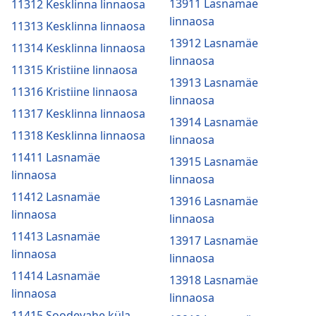
13911 Lasnamäe
11312 Kesklinna linnaosa
linnaosa
11313 Kesklinna linnaosa
13912 Lasnamäe
11314 Kesklinna linnaosa
linnaosa
11315 Kristiine linnaosa
13913 Lasnamäe
11316 Kristiine linnaosa
linnaosa
11317 Kesklinna linnaosa
13914 Lasnamäe
11318 Kesklinna linnaosa
linnaosa
11411 Lasnamäe
13915 Lasnamäe
linnaosa
linnaosa
11412 Lasnamäe
13916 Lasnamäe
linnaosa
linnaosa
11413 Lasnamäe
13917 Lasnamäe
linnaosa
linnaosa
11414 Lasnamäe
13918 Lasnamäe
linnaosa
linnaosa
11415 Soodevahe küla