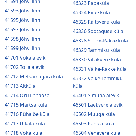
41591 Jõhvi linn
46323 Padaküla
41593 Jõhvi linn
46324 Piibe küla
41595 Jõhvi linn
46325 Räitsvere küla
41597 Jõhvi linn
46326 Sootaguse küla
41598 Jõhvi linn
46328 Suure-Rakke küla
41599 Jõhvi linn
46329 Tammiku küla
41701 Voka alevik
46330 Villakvere küla
41702 Toila alevik
46331 Väike-Rakke küla
41712 Metsamägara küla
46332 Väike-Tammiku
41713 Altküla
küla
41714 Oru linnaosa
46401 Simuna alevik
41715 Martsa küla
46501 Laekvere alevik
41716 Pühajõe küla
46502 Muuga küla
41717 Uikala küla
46503 Rahkla küla
41718 Voka küla
46504 Venevere küla