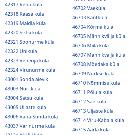
42317 Rebu küla
46702 Vaeküla
42318 Rääsa küla
46703 Kantküla
42319 Maidla küla
46704 Kõrma küla
42320 Sirtsi küla
46705 Männikvälja küla
42321 Soonurme küla
46706 Miila küla
42322 Uniküla
46707 Männikvälja küla
42323 Veneoja küla
46708 Mõedaka küla
42324 Virunurme küla
46709 Nurkse küla
43001 Sonda alevik
46710 Nõmmise küla
43003 Nüri küla
46711 Põlula küla
43004 Satsu küla
46712 Sae küla
43005 Uljaste küla
46713 Uljaste küla
43006 Vana-Sonda küla
46714 Viru-Kabala küla
43037 Varinurme küla
46715 Aarla küla