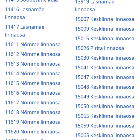
13919 Lasnamäe
11416 Lasnamäe
linnaosa
linnaosa
15007 Kesklinna linnaosa
11417 Lasnamäe
15009 Kesklinna linnaosa
linnaosa
15015 Kesklinna linnaosa
11611 Nõmme linnaosa
15026 Pirita linnaosa
11612 Nõmme linnaosa
15030 Kesklinna linnaosa
11613 Nõmme linnaosa
15041 Kesklinna linnaosa
11614 Nõmme linnaosa
15047 Kesklinna linnaosa
11615 Nõmme linnaosa
15048 Kesklinna linnaosa
11616 Nõmme linnaosa
15049 Kesklinna linnaosa
11617 Nõmme linnaosa
15050 Kesklinna linnaosa
11618 Nõmme linnaosa
15055 Kesklinna linnaosa
11619 Nõmme linnaosa
15059 Kesklinna linnaosa
11620 Nõmme linnaosa
15065 Kesklinna linnaosa