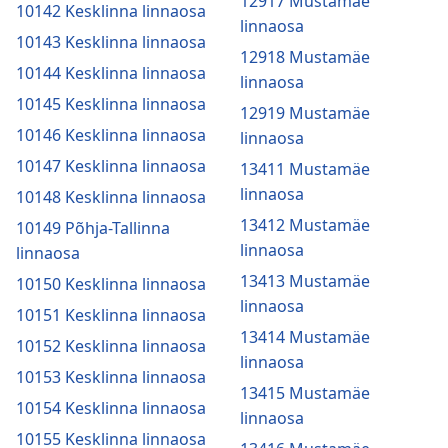
12917 Mustamäe
10142 Kesklinna linnaosa
linnaosa
10143 Kesklinna linnaosa
12918 Mustamäe
10144 Kesklinna linnaosa
linnaosa
10145 Kesklinna linnaosa
12919 Mustamäe
10146 Kesklinna linnaosa
linnaosa
10147 Kesklinna linnaosa
13411 Mustamäe
linnaosa
10148 Kesklinna linnaosa
13412 Mustamäe
10149 Põhja-Tallinna
linnaosa
linnaosa
13413 Mustamäe
10150 Kesklinna linnaosa
linnaosa
10151 Kesklinna linnaosa
13414 Mustamäe
10152 Kesklinna linnaosa
linnaosa
10153 Kesklinna linnaosa
13415 Mustamäe
10154 Kesklinna linnaosa
linnaosa
10155 Kesklinna linnaosa