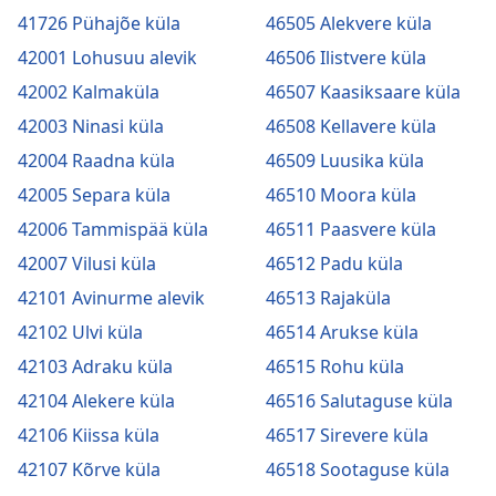
41726 Pühajõe küla
46505 Alekvere küla
42001 Lohusuu alevik
46506 Ilistvere küla
42002 Kalmaküla
46507 Kaasiksaare küla
42003 Ninasi küla
46508 Kellavere küla
42004 Raadna küla
46509 Luusika küla
42005 Separa küla
46510 Moora küla
42006 Tammispää küla
46511 Paasvere küla
42007 Vilusi küla
46512 Padu küla
42101 Avinurme alevik
46513 Rajaküla
42102 Ulvi küla
46514 Arukse küla
42103 Adraku küla
46515 Rohu küla
42104 Alekere küla
46516 Salutaguse küla
42106 Kiissa küla
46517 Sirevere küla
42107 Kõrve küla
46518 Sootaguse küla