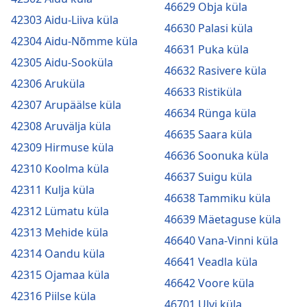
46629 Obja küla
42303 Aidu-Liiva küla
46630 Palasi küla
42304 Aidu-Nõmme küla
46631 Puka küla
42305 Aidu-Sooküla
46632 Rasivere küla
42306 Aruküla
46633 Ristiküla
42307 Arupäälse küla
46634 Rünga küla
42308 Aruvälja küla
46635 Saara küla
42309 Hirmuse küla
46636 Soonuka küla
42310 Koolma küla
46637 Suigu küla
42311 Kulja küla
46638 Tammiku küla
42312 Lümatu küla
46639 Mäetaguse küla
42313 Mehide küla
46640 Vana-Vinni küla
42314 Oandu küla
46641 Veadla küla
42315 Ojamaa küla
46642 Voore küla
42316 Piilse küla
46701 Ulvi küla