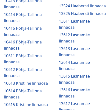
10413 Põhja-Tallinna
13524 Haabersti linnaosa
linnaosa
13525 Haabersti linnaosa
10414 Põhja-Tallinna
linnaosa
13611 Lasnamäe
linnaosa
10415 Põhja-Tallinna
linnaosa
13612 Lasnamäe
linnaosa
10416 Põhja-Tallinna
linnaosa
13613 Lasnamäe
linnaosa
10611 Põhja-Tallinna
linnaosa
13614 Lasnamäe
linnaosa
10612 Põhja-Tallinna
linnaosa
13615 Lasnamäe
linnaosa
10613 Kristiine linnaosa
13616 Lasnamäe
10614 Põhja-Tallinna
linnaosa
linnaosa
13617 Lasnamäe
10615 Kristiine linnaosa
linnaosa