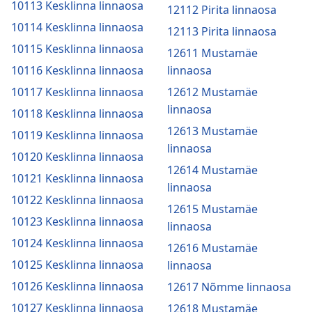
10113 Kesklinna linnaosa
12112 Pirita linnaosa
10114 Kesklinna linnaosa
12113 Pirita linnaosa
10115 Kesklinna linnaosa
12611 Mustamäe
10116 Kesklinna linnaosa
linnaosa
10117 Kesklinna linnaosa
12612 Mustamäe
linnaosa
10118 Kesklinna linnaosa
12613 Mustamäe
10119 Kesklinna linnaosa
linnaosa
10120 Kesklinna linnaosa
12614 Mustamäe
10121 Kesklinna linnaosa
linnaosa
10122 Kesklinna linnaosa
12615 Mustamäe
10123 Kesklinna linnaosa
linnaosa
10124 Kesklinna linnaosa
12616 Mustamäe
10125 Kesklinna linnaosa
linnaosa
10126 Kesklinna linnaosa
12617 Nõmme linnaosa
10127 Kesklinna linnaosa
12618 Mustamäe