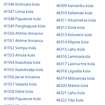
41546 Kotinuka küla
46309 Kamariku küla
41547 Linna küla
46310 Kellamäe küla
41548 Pajualuse küla
46311 Kitsemetsa küla
41549 Pargitaguse küla
46312 Koila küla
41550 Ahtme linnaosa
46313 Koluvere küla
41551 Ahtme linnaosa
46314 Kõpsta küla
41552 Sompa küla
46315 Lahu küla
41553 Amula küla
46316 Lammasküla
41554 Kaasikaia küla
46317 Lasinurme küla
41555 Kaasikvälja küla
46318 Liigvalla küla
41556 Järve linnaosa
46319 Mõisamaa küla
41557 Valaste küla
46320 Mäiste küla
41558 Edise küla
46321 Lahu küla
41568 Pajualuse küla
46322 Olju küla