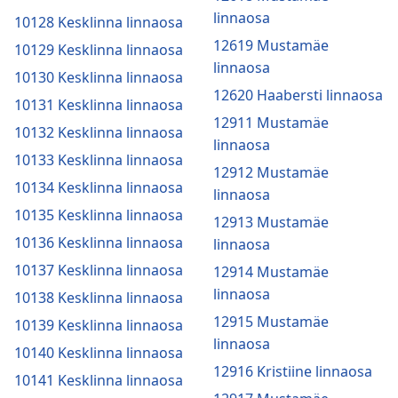
linnaosa
10128 Kesklinna linnaosa
12619 Mustamäe
10129 Kesklinna linnaosa
linnaosa
10130 Kesklinna linnaosa
12620 Haabersti linnaosa
10131 Kesklinna linnaosa
12911 Mustamäe
10132 Kesklinna linnaosa
linnaosa
10133 Kesklinna linnaosa
12912 Mustamäe
10134 Kesklinna linnaosa
linnaosa
10135 Kesklinna linnaosa
12913 Mustamäe
10136 Kesklinna linnaosa
linnaosa
10137 Kesklinna linnaosa
12914 Mustamäe
linnaosa
10138 Kesklinna linnaosa
12915 Mustamäe
10139 Kesklinna linnaosa
linnaosa
10140 Kesklinna linnaosa
12916 Kristiine linnaosa
10141 Kesklinna linnaosa