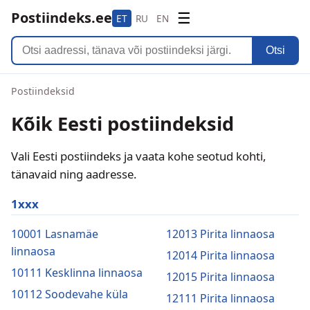
Postiindeks.ee
☰
ET
RU
EN
Otsi
Postiindeksid
Kõik Eesti postiindeksid
Vali Eesti postiindeks ja vaata kohe seotud kohti,
tänavaid ning aadresse.
1xxx
10001 Lasnamäe
12013 Pirita linnaosa
linnaosa
12014 Pirita linnaosa
10111 Kesklinna linnaosa
12015 Pirita linnaosa
10112 Soodevahe küla
12111 Pirita linnaosa