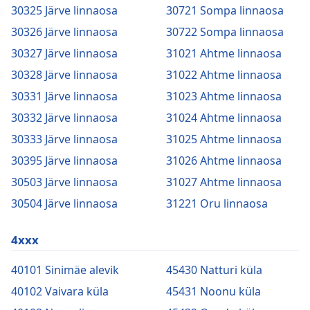
30325 Järve linnaosa
30721 Sompa linnaosa
30326 Järve linnaosa
30722 Sompa linnaosa
30327 Järve linnaosa
31021 Ahtme linnaosa
30328 Järve linnaosa
31022 Ahtme linnaosa
30331 Järve linnaosa
31023 Ahtme linnaosa
30332 Järve linnaosa
31024 Ahtme linnaosa
30333 Järve linnaosa
31025 Ahtme linnaosa
30395 Järve linnaosa
31026 Ahtme linnaosa
30503 Järve linnaosa
31027 Ahtme linnaosa
30504 Järve linnaosa
31221 Oru linnaosa
4xxx
40101 Sinimäe alevik
45430 Natturi küla
40102 Vaivara küla
45431 Noonu küla