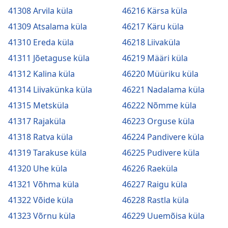
41308 Arvila küla
46216 Kärsa küla
41309 Atsalama küla
46217 Käru küla
41310 Ereda küla
46218 Liivaküla
41311 Jõetaguse küla
46219 Määri küla
41312 Kalina küla
46220 Müüriku küla
41314 Liivakünka küla
46221 Nadalama küla
41315 Metsküla
46222 Nõmme küla
41317 Rajaküla
46223 Orguse küla
41318 Ratva küla
46224 Pandivere küla
41319 Tarakuse küla
46225 Pudivere küla
41320 Uhe küla
46226 Raeküla
41321 Võhma küla
46227 Raigu küla
41322 Võide küla
46228 Rastla küla
41323 Võrnu küla
46229 Uuemõisa küla