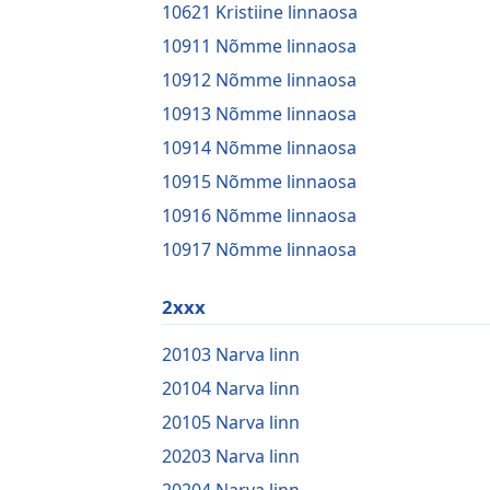
10621 Kristiine linnaosa
10911 Nõmme linnaosa
10912 Nõmme linnaosa
10913 Nõmme linnaosa
10914 Nõmme linnaosa
10915 Nõmme linnaosa
10916 Nõmme linnaosa
10917 Nõmme linnaosa
2xxx
20103 Narva linn
20104 Narva linn
20105 Narva linn
20203 Narva linn
20204 Narva linn