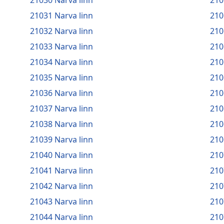
21031 Narva linn
210
21032 Narva linn
210
21033 Narva linn
210
21034 Narva linn
210
21035 Narva linn
210
21036 Narva linn
210
21037 Narva linn
210
21038 Narva linn
210
21039 Narva linn
210
21040 Narva linn
210
21041 Narva linn
210
21042 Narva linn
210
21043 Narva linn
210
21044 Narva linn
210