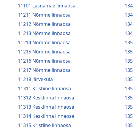
11101 Lasnamäe linnaosa
134
11211 Nõmme linnaosa
134
11212 Nõmme linnaosa
134
11213 Nõmme linnaosa
134
11214 Nõmme linnaosa
135
11215 Nõmme linnaosa
135
11216 Nõmme linnaosa
135
11217 Nõmme linnaosa
135
11218 Järveküla
135
11311 Kristiine linnaosa
135
11312 Kesklinna linnaosa
135
11313 Kesklinna linnaosa
135
11314 Kesklinna linnaosa
135
11315 Kristiine linnaosa
135