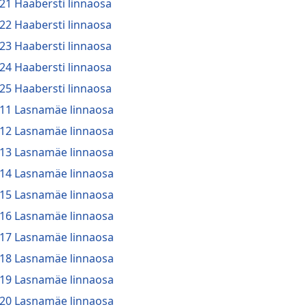
21 Haabersti linnaosa
22 Haabersti linnaosa
23 Haabersti linnaosa
24 Haabersti linnaosa
25 Haabersti linnaosa
11 Lasnamäe linnaosa
12 Lasnamäe linnaosa
13 Lasnamäe linnaosa
14 Lasnamäe linnaosa
15 Lasnamäe linnaosa
16 Lasnamäe linnaosa
17 Lasnamäe linnaosa
18 Lasnamäe linnaosa
19 Lasnamäe linnaosa
20 Lasnamäe linnaosa