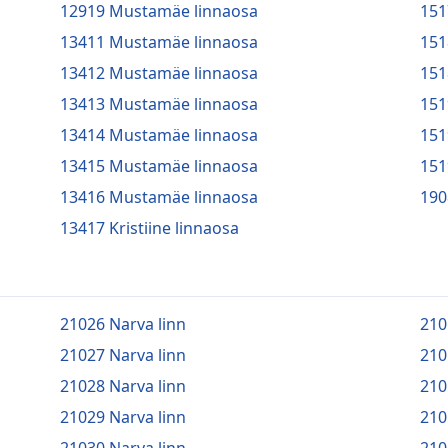
12919 Mustamäe linnaosa
151
13411 Mustamäe linnaosa
151
13412 Mustamäe linnaosa
151
13413 Mustamäe linnaosa
151
13414 Mustamäe linnaosa
151
13415 Mustamäe linnaosa
151
13416 Mustamäe linnaosa
190
13417 Kristiine linnaosa
21026 Narva linn
210
21027 Narva linn
210
21028 Narva linn
210
21029 Narva linn
210
21030 Narva linn
210