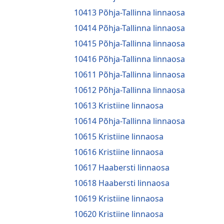
10413 Põhja-Tallinna linnaosa
10414 Põhja-Tallinna linnaosa
10415 Põhja-Tallinna linnaosa
10416 Põhja-Tallinna linnaosa
10611 Põhja-Tallinna linnaosa
10612 Põhja-Tallinna linnaosa
10613 Kristiine linnaosa
10614 Põhja-Tallinna linnaosa
10615 Kristiine linnaosa
10616 Kristiine linnaosa
10617 Haabersti linnaosa
10618 Haabersti linnaosa
10619 Kristiine linnaosa
10620 Kristiine linnaosa