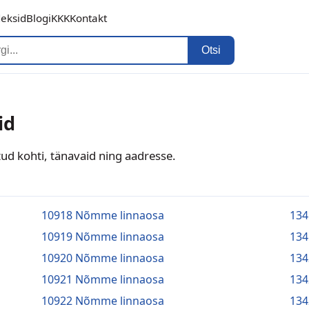
deksid
Blogi
KKK
Kontakt
Otsi
id
tud kohti, tänavaid ning aadresse.
10918 Nõmme linnaosa
134
10919 Nõmme linnaosa
134
10920 Nõmme linnaosa
134
10921 Nõmme linnaosa
134
10922 Nõmme linnaosa
134