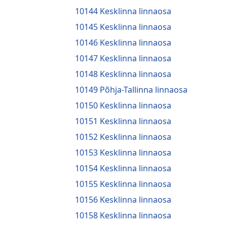
10144 Kesklinna linnaosa
10145 Kesklinna linnaosa
10146 Kesklinna linnaosa
10147 Kesklinna linnaosa
10148 Kesklinna linnaosa
10149 Põhja-Tallinna linnaosa
10150 Kesklinna linnaosa
10151 Kesklinna linnaosa
10152 Kesklinna linnaosa
10153 Kesklinna linnaosa
10154 Kesklinna linnaosa
10155 Kesklinna linnaosa
10156 Kesklinna linnaosa
10158 Kesklinna linnaosa