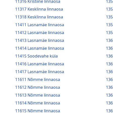
11316 Kristiine linnaosa
135
11317 Kesklinna linnaosa
135
11318 Kesklinna linnaosa
135
11411 Lasnamäe linnaosa
135
11412 Lasnamäe linnaosa
135
11413 Lasnamäe linnaosa
136
11414 Lasnamäe linnaosa
136
11415 Soodevahe küla
136
11416 Lasnamäe linnaosa
136
11417 Lasnamäe linnaosa
136
11611 Nõmme linnaosa
136
11612 Nõmme linnaosa
136
11613 Nõmme linnaosa
136
11614 Nõmme linnaosa
136
11615 Nõmme linnaosa
136