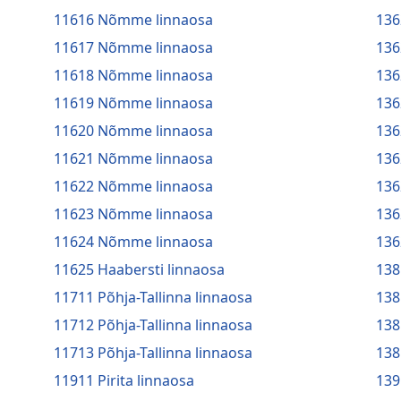
11616 Nõmme linnaosa
136
11617 Nõmme linnaosa
136
11618 Nõmme linnaosa
136
11619 Nõmme linnaosa
136
11620 Nõmme linnaosa
136
11621 Nõmme linnaosa
136
11622 Nõmme linnaosa
136
11623 Nõmme linnaosa
136
11624 Nõmme linnaosa
136
11625 Haabersti linnaosa
138
11711 Põhja-Tallinna linnaosa
138
11712 Põhja-Tallinna linnaosa
138
11713 Põhja-Tallinna linnaosa
138
11911 Pirita linnaosa
139