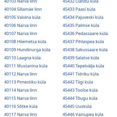
40103 Narva linn
45432 Oandu küla
40104 Sillamäe linn
45433 Paasi küla
40105 Vaivina küla
45434 Pajuveski küla
40106 Narva linn
45435 Palmse küla
40107 Narva linn
45436 Pedassaare küla
40108 Hiiemetsa küla
45437 Pihlaspea küla
40109 Hundinurga küla
45438 Sakussaare küla
40110 Laagna küla
45439 Salatse küla
40111 Mustanina küla
45440 Tepelvälja küla
40112 Narva linn
45441 Tidriku küla
40113 Pimestiku küla
45442 Tiigi küla
40114 Narva linn
45443 Toolse küla
40115 Narva linn
45444 Tõugu küla
40116 Sõtke küla
45445 Uusküla
40117 Narva linn
45446 Vainupea küla