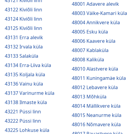
43121 Kiviõli linn
48001 Adavere alevik
43122 Kiviõli linn
48003 Väike-Kamari küla
43124 Kiviõli linn
48004 Annikvere küla
43125 Kiviõli linn
48005 Esku küla
43131 Erra alevik
48006 Kaavere küla
43132 Irvala küla
48007 Kablaküla
43133 Salaküla
48008 Kaliküla
43134 Erra-Liiva küla
48010 Alastvere küla
43135 Koljala küla
48011 Kuningamäe küla
43136 Vainu küla
48012 Lebavere küla
43137 Varinurme küla
48013 Mõhküla
43138 Ilmaste küla
48014 Mällikvere küla
43221 Püssi linn
48015 Neanurme küla
43222 Püssi linn
48016 Nõmavere küla
43225 Lohkuse küla
48017 Pauastvere küla