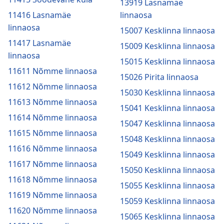
13919 Lasnamäe
11416 Lasnamäe
linnaosa
linnaosa
15007 Kesklinna linnaosa
11417 Lasnamäe
15009 Kesklinna linnaosa
linnaosa
15015 Kesklinna linnaosa
11611 Nõmme linnaosa
15026 Pirita linnaosa
11612 Nõmme linnaosa
15030 Kesklinna linnaosa
11613 Nõmme linnaosa
15041 Kesklinna linnaosa
11614 Nõmme linnaosa
15047 Kesklinna linnaosa
11615 Nõmme linnaosa
15048 Kesklinna linnaosa
11616 Nõmme linnaosa
15049 Kesklinna linnaosa
11617 Nõmme linnaosa
15050 Kesklinna linnaosa
11618 Nõmme linnaosa
15055 Kesklinna linnaosa
11619 Nõmme linnaosa
15059 Kesklinna linnaosa
11620 Nõmme linnaosa
15065 Kesklinna linnaosa