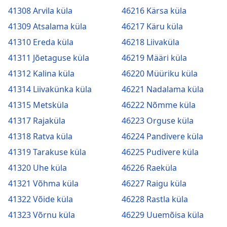
41308 Arvila küla
46216 Kärsa küla
41309 Atsalama küla
46217 Käru küla
41310 Ereda küla
46218 Liivaküla
41311 Jõetaguse küla
46219 Määri küla
41312 Kalina küla
46220 Müüriku küla
41314 Liivakünka küla
46221 Nadalama küla
41315 Metsküla
46222 Nõmme küla
41317 Rajaküla
46223 Orguse küla
41318 Ratva küla
46224 Pandivere küla
41319 Tarakuse küla
46225 Pudivere küla
41320 Uhe küla
46226 Raeküla
41321 Võhma küla
46227 Raigu küla
41322 Võide küla
46228 Rastla küla
41323 Võrnu küla
46229 Uuemõisa küla