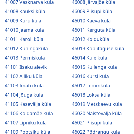
41007 Vasknarva küla
46008 Järvajõe küla
41008 Kauksi küla
46009 Piisupi küla
41009 Kuru küla
46010 Kaeva küla
41010 Jaama küla
46011 Kerguta küla
41011 Karoli küla
46012 Koiduküla
41012 Kuningaküla
46013 Koplitaguse küla
41013 Permisküla
46014 Kuie küla
41101 Iisaku alevik
46015 Kullenga küla
41102 Alliku küla
46016 Kursi küla
41103 Imatu küla
46017 Lemmküla
41104 Jõuga küla
46018 Loksa küla
41105 Kasevälja küla
46019 Metskaevu küla
41106 Koldamäe küla
46020 Naistevälja küla
41107 Lipniku küla
46021 Piisupi küla
41109 Pootsiku küla
46022 Põdrangu küla