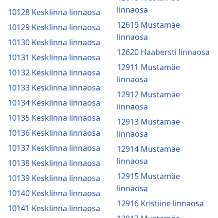
linnaosa
10128 Kesklinna linnaosa
12619 Mustamäe
10129 Kesklinna linnaosa
linnaosa
10130 Kesklinna linnaosa
12620 Haabersti linnaosa
10131 Kesklinna linnaosa
12911 Mustamäe
10132 Kesklinna linnaosa
linnaosa
10133 Kesklinna linnaosa
12912 Mustamäe
10134 Kesklinna linnaosa
linnaosa
10135 Kesklinna linnaosa
12913 Mustamäe
10136 Kesklinna linnaosa
linnaosa
10137 Kesklinna linnaosa
12914 Mustamäe
linnaosa
10138 Kesklinna linnaosa
12915 Mustamäe
10139 Kesklinna linnaosa
linnaosa
10140 Kesklinna linnaosa
12916 Kristiine linnaosa
10141 Kesklinna linnaosa