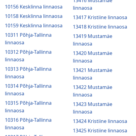
13416 Mustamäe
10156 Kesklinna linnaosa
linnaosa
10158 Kesklinna linnaosa
13417 Kristiine linnaosa
10159 Kesklinna linnaosa
13418 Kristiine linnaosa
10311 Põhja-Tallinna
13419 Mustamäe
linnaosa
linnaosa
10312 Põhja-Tallinna
13420 Mustamäe
linnaosa
linnaosa
10313 Põhja-Tallinna
13421 Mustamäe
linnaosa
linnaosa
10314 Põhja-Tallinna
13422 Mustamäe
linnaosa
linnaosa
10315 Põhja-Tallinna
13423 Mustamäe
linnaosa
linnaosa
10316 Põhja-Tallinna
13424 Kristiine linnaosa
linnaosa
13425 Kristiine linnaosa