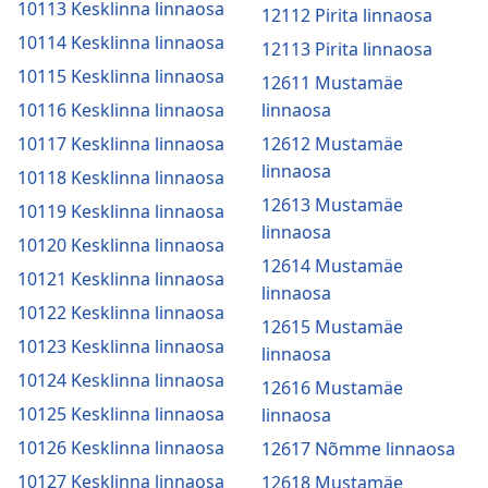
10113 Kesklinna linnaosa
12112 Pirita linnaosa
10114 Kesklinna linnaosa
12113 Pirita linnaosa
10115 Kesklinna linnaosa
12611 Mustamäe
10116 Kesklinna linnaosa
linnaosa
10117 Kesklinna linnaosa
12612 Mustamäe
linnaosa
10118 Kesklinna linnaosa
12613 Mustamäe
10119 Kesklinna linnaosa
linnaosa
10120 Kesklinna linnaosa
12614 Mustamäe
10121 Kesklinna linnaosa
linnaosa
10122 Kesklinna linnaosa
12615 Mustamäe
10123 Kesklinna linnaosa
linnaosa
10124 Kesklinna linnaosa
12616 Mustamäe
10125 Kesklinna linnaosa
linnaosa
10126 Kesklinna linnaosa
12617 Nõmme linnaosa
10127 Kesklinna linnaosa
12618 Mustamäe