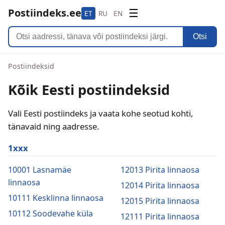
Postiindeks.ee
☰
ET
RU
EN
Otsi
Postiindeksid
Kõik Eesti postiindeksid
Vali Eesti postiindeks ja vaata kohe seotud kohti,
tänavaid ning aadresse.
1xxx
10001 Lasnamäe
12013 Pirita linnaosa
linnaosa
12014 Pirita linnaosa
10111 Kesklinna linnaosa
12015 Pirita linnaosa
10112 Soodevahe küla
12111 Pirita linnaosa