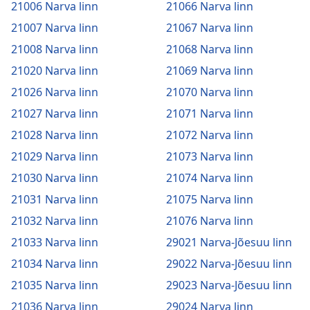
21006 Narva linn
21066 Narva linn
21007 Narva linn
21067 Narva linn
21008 Narva linn
21068 Narva linn
21020 Narva linn
21069 Narva linn
21026 Narva linn
21070 Narva linn
21027 Narva linn
21071 Narva linn
21028 Narva linn
21072 Narva linn
21029 Narva linn
21073 Narva linn
21030 Narva linn
21074 Narva linn
21031 Narva linn
21075 Narva linn
21032 Narva linn
21076 Narva linn
21033 Narva linn
29021 Narva-Jõesuu linn
21034 Narva linn
29022 Narva-Jõesuu linn
21035 Narva linn
29023 Narva-Jõesuu linn
21036 Narva linn
29024 Narva linn