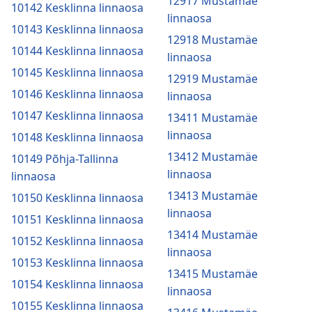
12917 Mustamäe
10142 Kesklinna linnaosa
linnaosa
10143 Kesklinna linnaosa
12918 Mustamäe
10144 Kesklinna linnaosa
linnaosa
10145 Kesklinna linnaosa
12919 Mustamäe
10146 Kesklinna linnaosa
linnaosa
10147 Kesklinna linnaosa
13411 Mustamäe
linnaosa
10148 Kesklinna linnaosa
13412 Mustamäe
10149 Põhja-Tallinna
linnaosa
linnaosa
13413 Mustamäe
10150 Kesklinna linnaosa
linnaosa
10151 Kesklinna linnaosa
13414 Mustamäe
10152 Kesklinna linnaosa
linnaosa
10153 Kesklinna linnaosa
13415 Mustamäe
10154 Kesklinna linnaosa
linnaosa
10155 Kesklinna linnaosa