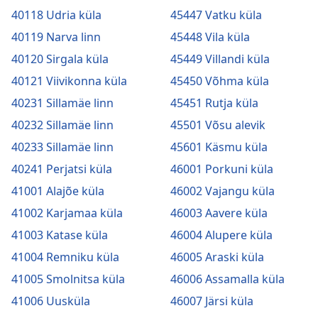
40118 Udria küla
45447 Vatku küla
40119 Narva linn
45448 Vila küla
40120 Sirgala küla
45449 Villandi küla
40121 Viivikonna küla
45450 Võhma küla
40231 Sillamäe linn
45451 Rutja küla
40232 Sillamäe linn
45501 Võsu alevik
40233 Sillamäe linn
45601 Käsmu küla
40241 Perjatsi küla
46001 Porkuni küla
41001 Alajõe küla
46002 Vajangu küla
41002 Karjamaa küla
46003 Aavere küla
41003 Katase küla
46004 Alupere küla
41004 Remniku küla
46005 Araski küla
41005 Smolnitsa küla
46006 Assamalla küla
41006 Uusküla
46007 Järsi küla