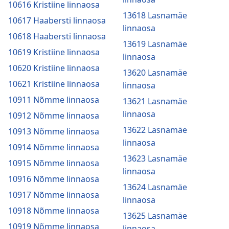
10616 Kristiine linnaosa
13618 Lasnamäe
10617 Haabersti linnaosa
linnaosa
10618 Haabersti linnaosa
13619 Lasnamäe
10619 Kristiine linnaosa
linnaosa
10620 Kristiine linnaosa
13620 Lasnamäe
10621 Kristiine linnaosa
linnaosa
10911 Nõmme linnaosa
13621 Lasnamäe
linnaosa
10912 Nõmme linnaosa
13622 Lasnamäe
10913 Nõmme linnaosa
linnaosa
10914 Nõmme linnaosa
13623 Lasnamäe
10915 Nõmme linnaosa
linnaosa
10916 Nõmme linnaosa
13624 Lasnamäe
10917 Nõmme linnaosa
linnaosa
10918 Nõmme linnaosa
13625 Lasnamäe
10919 Nõmme linnaosa
linnaosa