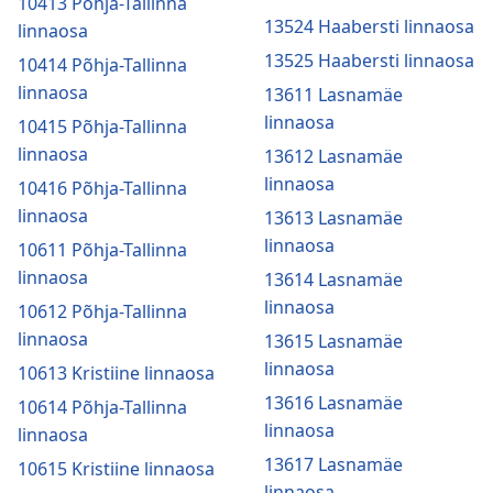
10413 Põhja-Tallinna
13524 Haabersti linnaosa
linnaosa
13525 Haabersti linnaosa
10414 Põhja-Tallinna
linnaosa
13611 Lasnamäe
linnaosa
10415 Põhja-Tallinna
linnaosa
13612 Lasnamäe
linnaosa
10416 Põhja-Tallinna
linnaosa
13613 Lasnamäe
linnaosa
10611 Põhja-Tallinna
linnaosa
13614 Lasnamäe
linnaosa
10612 Põhja-Tallinna
linnaosa
13615 Lasnamäe
linnaosa
10613 Kristiine linnaosa
13616 Lasnamäe
10614 Põhja-Tallinna
linnaosa
linnaosa
13617 Lasnamäe
10615 Kristiine linnaosa
linnaosa