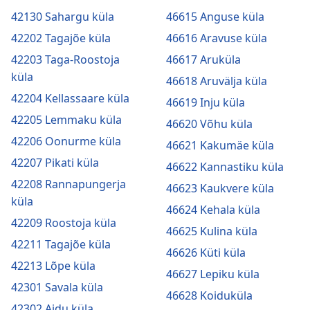
42130 Sahargu küla
46615 Anguse küla
42202 Tagajõe küla
46616 Aravuse küla
42203 Taga-Roostoja
46617 Aruküla
küla
46618 Aruvälja küla
42204 Kellassaare küla
46619 Inju küla
42205 Lemmaku küla
46620 Võhu küla
42206 Oonurme küla
46621 Kakumäe küla
42207 Pikati küla
46622 Kannastiku küla
42208 Rannapungerja
46623 Kaukvere küla
küla
46624 Kehala küla
42209 Roostoja küla
46625 Kulina küla
42211 Tagajõe küla
46626 Küti küla
42213 Lõpe küla
46627 Lepiku küla
42301 Savala küla
46628 Koiduküla
42302 Aidu küla