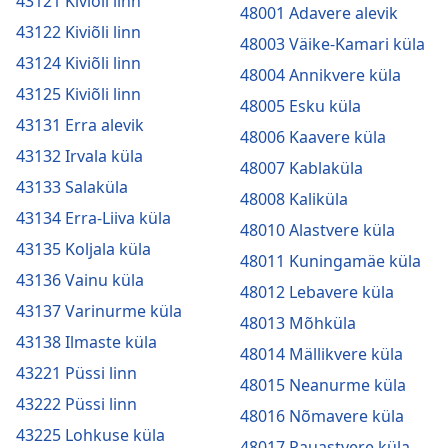
43121 Kiviõli linn
48001 Adavere alevik
43122 Kiviõli linn
48003 Väike-Kamari küla
43124 Kiviõli linn
48004 Annikvere küla
43125 Kiviõli linn
48005 Esku küla
43131 Erra alevik
48006 Kaavere küla
43132 Irvala küla
48007 Kablaküla
43133 Salaküla
48008 Kaliküla
43134 Erra-Liiva küla
48010 Alastvere küla
43135 Koljala küla
48011 Kuningamäe küla
43136 Vainu küla
48012 Lebavere küla
43137 Varinurme küla
48013 Mõhküla
43138 Ilmaste küla
48014 Mällikvere küla
43221 Püssi linn
48015 Neanurme küla
43222 Püssi linn
48016 Nõmavere küla
43225 Lohkuse küla
48017 Pauastvere küla