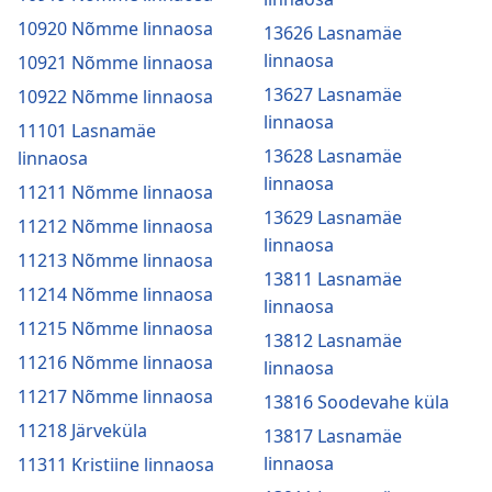
10920 Nõmme linnaosa
13626 Lasnamäe
linnaosa
10921 Nõmme linnaosa
13627 Lasnamäe
10922 Nõmme linnaosa
linnaosa
11101 Lasnamäe
13628 Lasnamäe
linnaosa
linnaosa
11211 Nõmme linnaosa
13629 Lasnamäe
11212 Nõmme linnaosa
linnaosa
11213 Nõmme linnaosa
13811 Lasnamäe
11214 Nõmme linnaosa
linnaosa
11215 Nõmme linnaosa
13812 Lasnamäe
11216 Nõmme linnaosa
linnaosa
11217 Nõmme linnaosa
13816 Soodevahe küla
11218 Järveküla
13817 Lasnamäe
linnaosa
11311 Kristiine linnaosa