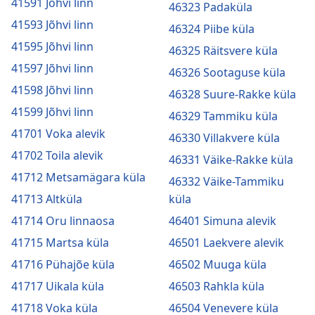
41591 Jõhvi linn
46323 Padaküla
41593 Jõhvi linn
46324 Piibe küla
41595 Jõhvi linn
46325 Räitsvere küla
41597 Jõhvi linn
46326 Sootaguse küla
41598 Jõhvi linn
46328 Suure-Rakke küla
41599 Jõhvi linn
46329 Tammiku küla
41701 Voka alevik
46330 Villakvere küla
41702 Toila alevik
46331 Väike-Rakke küla
41712 Metsamägara küla
46332 Väike-Tammiku
41713 Altküla
küla
41714 Oru linnaosa
46401 Simuna alevik
41715 Martsa küla
46501 Laekvere alevik
41716 Pühajõe küla
46502 Muuga küla
41717 Uikala küla
46503 Rahkla küla
41718 Voka küla
46504 Venevere küla