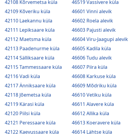
42108 Kõrvemetsa küla
46519 Vassivere küla
42109 Kõveriku küla
46601 Vinni alevik
42110 Laekannu küla
46602 Roela alevik
42111 Lepiksaare küla
46603 Pajusti alevik
42112 Maetsma küla
46604 Viru-Jaagupi alevik
42113 Paadenurme küla
46605 Kadila küla
42114 Sälliksaare küla
46606 Tudu alevik
42115 Tammessaare küla
46607 Piira küla
42116 Vadi küla
46608 Karkuse küla
42117 Änniksaare küla
46609 Mõdriku küla
42118 Jõemetsa küla
46610 Vetiku küla
42119 Kärasi küla
46611 Alavere küla
42120 Piilsi küla
46612 Allika küla
42121 Peressaare küla
46613 Koeravere küla
42122 Kaevussaare küla
46614 Lähtse küla