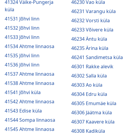
41324 Väike-Pungerja
46230 Vao küla
küla
46231 Varangu küla
41531 Jõhvi linn
46232 Vorsti küla
41532 Jõhvi linn
46233 Võivere küla
41533 Jõhvi linn
46234 Äntu küla
41534 Ahtme linnaosa
46235 Ärina küla
41535 Jõhvi linn
46241 Sandimetsa küla
41536 Jõhvi linn
46301 Rakke alevik
41537 Ahtme linnaosa
46302 Salla küla
41538 Ahtme linnaosa
46303 Ao küla
41541 Jõhvi küla
46304 Edru küla
41542 Ahtme linnaosa
46305 Emumäe küla
41543 Edise küla
46306 Jäätma küla
41544 Sompa linnaosa
46307 Kaavere küla
41545 Ahtme linnaosa
46308 Kadiküla