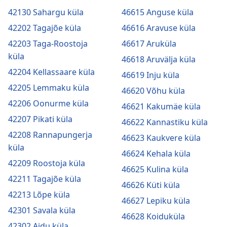
42130 Sahargu küla
46615 Anguse küla
42202 Tagajõe küla
46616 Aravuse küla
42203 Taga-Roostoja
46617 Aruküla
küla
46618 Aruvälja küla
42204 Kellassaare küla
46619 Inju küla
42205 Lemmaku küla
46620 Võhu küla
42206 Oonurme küla
46621 Kakumäe küla
42207 Pikati küla
46622 Kannastiku küla
42208 Rannapungerja
46623 Kaukvere küla
küla
46624 Kehala küla
42209 Roostoja küla
46625 Kulina küla
42211 Tagajõe küla
46626 Küti küla
42213 Lõpe küla
46627 Lepiku küla
42301 Savala küla
46628 Koiduküla
42302 Aidu küla