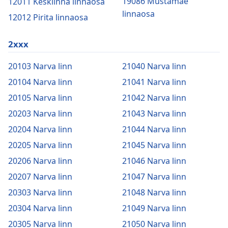
19086 Mustamäe
12011 Kesklinna linnaosa
linnaosa
12012 Pirita linnaosa
2xxx
20103 Narva linn
21040 Narva linn
20104 Narva linn
21041 Narva linn
20105 Narva linn
21042 Narva linn
20203 Narva linn
21043 Narva linn
20204 Narva linn
21044 Narva linn
20205 Narva linn
21045 Narva linn
20206 Narva linn
21046 Narva linn
20207 Narva linn
21047 Narva linn
20303 Narva linn
21048 Narva linn
20304 Narva linn
21049 Narva linn
20305 Narva linn
21050 Narva linn