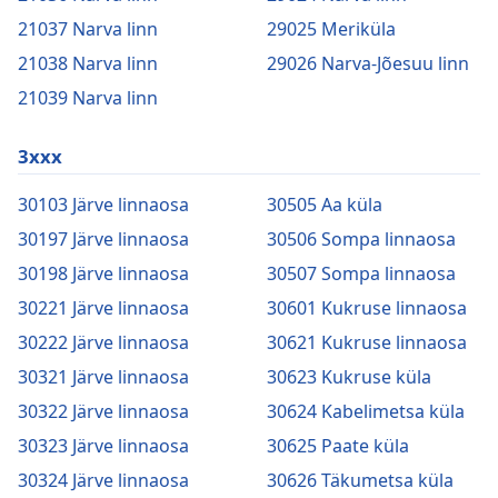
21037 Narva linn
29025 Meriküla
21038 Narva linn
29026 Narva-Jõesuu linn
21039 Narva linn
3xxx
30103 Järve linnaosa
30505 Aa küla
30197 Järve linnaosa
30506 Sompa linnaosa
30198 Järve linnaosa
30507 Sompa linnaosa
30221 Järve linnaosa
30601 Kukruse linnaosa
30222 Järve linnaosa
30621 Kukruse linnaosa
30321 Järve linnaosa
30623 Kukruse küla
30322 Järve linnaosa
30624 Kabelimetsa küla
30323 Järve linnaosa
30625 Paate küla
30324 Järve linnaosa
30626 Täkumetsa küla