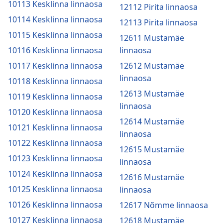
10113 Kesklinna linnaosa
12112 Pirita linnaosa
10114 Kesklinna linnaosa
12113 Pirita linnaosa
10115 Kesklinna linnaosa
12611 Mustamäe
10116 Kesklinna linnaosa
linnaosa
10117 Kesklinna linnaosa
12612 Mustamäe
linnaosa
10118 Kesklinna linnaosa
12613 Mustamäe
10119 Kesklinna linnaosa
linnaosa
10120 Kesklinna linnaosa
12614 Mustamäe
10121 Kesklinna linnaosa
linnaosa
10122 Kesklinna linnaosa
12615 Mustamäe
10123 Kesklinna linnaosa
linnaosa
10124 Kesklinna linnaosa
12616 Mustamäe
10125 Kesklinna linnaosa
linnaosa
10126 Kesklinna linnaosa
12617 Nõmme linnaosa
10127 Kesklinna linnaosa
12618 Mustamäe