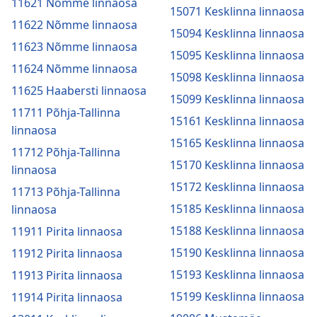
11621 Nõmme linnaosa
15071 Kesklinna linnaosa
11622 Nõmme linnaosa
15094 Kesklinna linnaosa
11623 Nõmme linnaosa
15095 Kesklinna linnaosa
11624 Nõmme linnaosa
15098 Kesklinna linnaosa
11625 Haabersti linnaosa
15099 Kesklinna linnaosa
11711 Põhja-Tallinna
15161 Kesklinna linnaosa
linnaosa
15165 Kesklinna linnaosa
11712 Põhja-Tallinna
15170 Kesklinna linnaosa
linnaosa
15172 Kesklinna linnaosa
11713 Põhja-Tallinna
15185 Kesklinna linnaosa
linnaosa
15188 Kesklinna linnaosa
11911 Pirita linnaosa
15190 Kesklinna linnaosa
11912 Pirita linnaosa
15193 Kesklinna linnaosa
11913 Pirita linnaosa
15199 Kesklinna linnaosa
11914 Pirita linnaosa