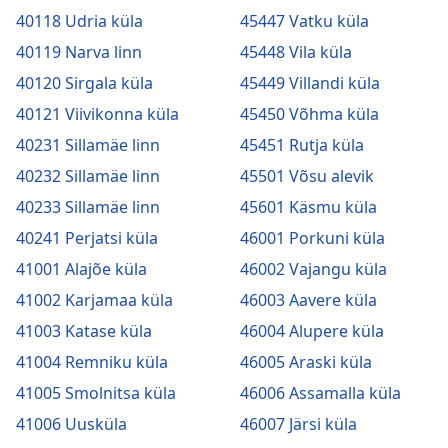
40118 Udria küla
45447 Vatku küla
40119 Narva linn
45448 Vila küla
40120 Sirgala küla
45449 Villandi küla
40121 Viivikonna küla
45450 Võhma küla
40231 Sillamäe linn
45451 Rutja küla
40232 Sillamäe linn
45501 Võsu alevik
40233 Sillamäe linn
45601 Käsmu küla
40241 Perjatsi küla
46001 Porkuni küla
41001 Alajõe küla
46002 Vajangu küla
41002 Karjamaa küla
46003 Aavere küla
41003 Katase küla
46004 Alupere küla
41004 Remniku küla
46005 Araski küla
41005 Smolnitsa küla
46006 Assamalla küla
41006 Uusküla
46007 Järsi küla