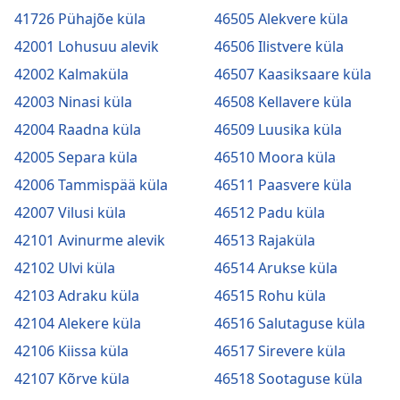
41726 Pühajõe küla
46505 Alekvere küla
42001 Lohusuu alevik
46506 Ilistvere küla
42002 Kalmaküla
46507 Kaasiksaare küla
42003 Ninasi küla
46508 Kellavere küla
42004 Raadna küla
46509 Luusika küla
42005 Separa küla
46510 Moora küla
42006 Tammispää küla
46511 Paasvere küla
42007 Vilusi küla
46512 Padu küla
42101 Avinurme alevik
46513 Rajaküla
42102 Ulvi küla
46514 Arukse küla
42103 Adraku küla
46515 Rohu küla
42104 Alekere küla
46516 Salutaguse küla
42106 Kiissa küla
46517 Sirevere küla
42107 Kõrve küla
46518 Sootaguse küla