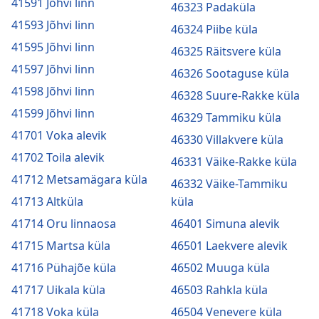
41591 Jõhvi linn
46323 Padaküla
41593 Jõhvi linn
46324 Piibe küla
41595 Jõhvi linn
46325 Räitsvere küla
41597 Jõhvi linn
46326 Sootaguse küla
41598 Jõhvi linn
46328 Suure-Rakke küla
41599 Jõhvi linn
46329 Tammiku küla
41701 Voka alevik
46330 Villakvere küla
41702 Toila alevik
46331 Väike-Rakke küla
41712 Metsamägara küla
46332 Väike-Tammiku
41713 Altküla
küla
41714 Oru linnaosa
46401 Simuna alevik
41715 Martsa küla
46501 Laekvere alevik
41716 Pühajõe küla
46502 Muuga küla
41717 Uikala küla
46503 Rahkla küla
41718 Voka küla
46504 Venevere küla