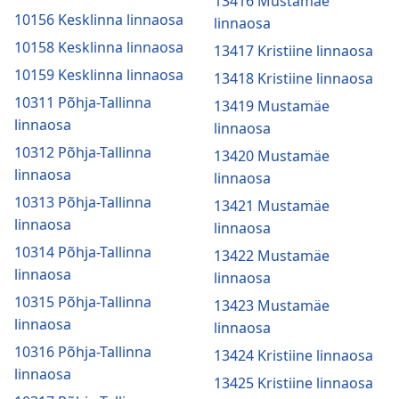
13416 Mustamäe
10156 Kesklinna linnaosa
linnaosa
10158 Kesklinna linnaosa
13417 Kristiine linnaosa
10159 Kesklinna linnaosa
13418 Kristiine linnaosa
10311 Põhja-Tallinna
13419 Mustamäe
linnaosa
linnaosa
10312 Põhja-Tallinna
13420 Mustamäe
linnaosa
linnaosa
10313 Põhja-Tallinna
13421 Mustamäe
linnaosa
linnaosa
10314 Põhja-Tallinna
13422 Mustamäe
linnaosa
linnaosa
10315 Põhja-Tallinna
13423 Mustamäe
linnaosa
linnaosa
10316 Põhja-Tallinna
13424 Kristiine linnaosa
linnaosa
13425 Kristiine linnaosa