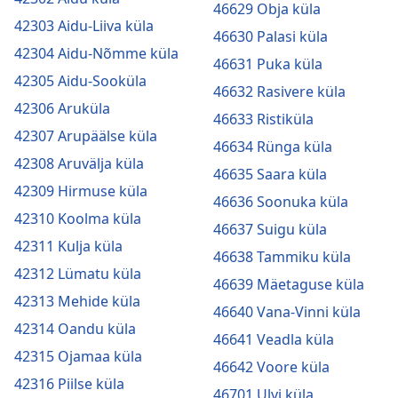
46629 Obja küla
42303 Aidu-Liiva küla
46630 Palasi küla
42304 Aidu-Nõmme küla
46631 Puka küla
42305 Aidu-Sooküla
46632 Rasivere küla
42306 Aruküla
46633 Ristiküla
42307 Arupäälse küla
46634 Rünga küla
42308 Aruvälja küla
46635 Saara küla
42309 Hirmuse küla
46636 Soonuka küla
42310 Koolma küla
46637 Suigu küla
42311 Kulja küla
46638 Tammiku küla
42312 Lümatu küla
46639 Mäetaguse küla
42313 Mehide küla
46640 Vana-Vinni küla
42314 Oandu küla
46641 Veadla küla
42315 Ojamaa küla
46642 Voore küla
42316 Piilse küla
46701 Ulvi küla