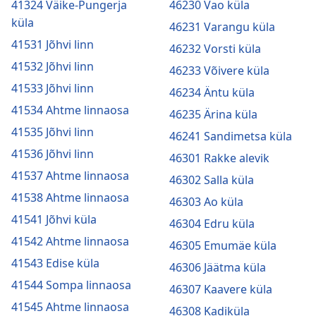
41324 Väike-Pungerja
46230 Vao küla
küla
46231 Varangu küla
41531 Jõhvi linn
46232 Vorsti küla
41532 Jõhvi linn
46233 Võivere küla
41533 Jõhvi linn
46234 Äntu küla
41534 Ahtme linnaosa
46235 Ärina küla
41535 Jõhvi linn
46241 Sandimetsa küla
41536 Jõhvi linn
46301 Rakke alevik
41537 Ahtme linnaosa
46302 Salla küla
41538 Ahtme linnaosa
46303 Ao küla
41541 Jõhvi küla
46304 Edru küla
41542 Ahtme linnaosa
46305 Emumäe küla
41543 Edise küla
46306 Jäätma küla
41544 Sompa linnaosa
46307 Kaavere küla
41545 Ahtme linnaosa
46308 Kadiküla