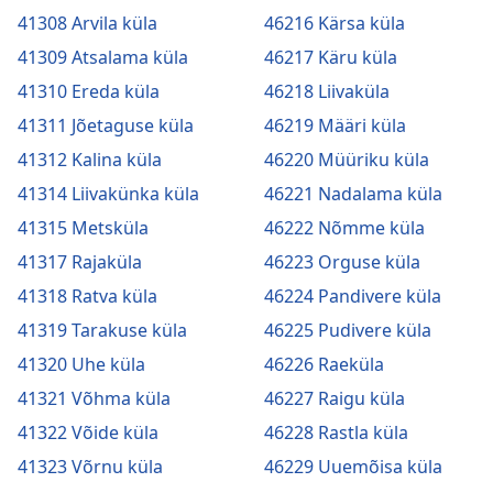
41308 Arvila küla
46216 Kärsa küla
41309 Atsalama küla
46217 Käru küla
41310 Ereda küla
46218 Liivaküla
41311 Jõetaguse küla
46219 Määri küla
41312 Kalina küla
46220 Müüriku küla
41314 Liivakünka küla
46221 Nadalama küla
41315 Metsküla
46222 Nõmme küla
41317 Rajaküla
46223 Orguse küla
41318 Ratva küla
46224 Pandivere küla
41319 Tarakuse küla
46225 Pudivere küla
41320 Uhe küla
46226 Raeküla
41321 Võhma küla
46227 Raigu küla
41322 Võide küla
46228 Rastla küla
41323 Võrnu küla
46229 Uuemõisa küla