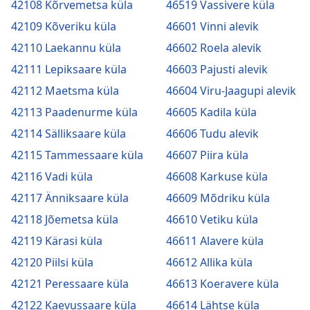
42108 Kõrvemetsa küla
46519 Vassivere küla
42109 Kõveriku küla
46601 Vinni alevik
42110 Laekannu küla
46602 Roela alevik
42111 Lepiksaare küla
46603 Pajusti alevik
42112 Maetsma küla
46604 Viru-Jaagupi alevik
42113 Paadenurme küla
46605 Kadila küla
42114 Sälliksaare küla
46606 Tudu alevik
42115 Tammessaare küla
46607 Piira küla
42116 Vadi küla
46608 Karkuse küla
42117 Änniksaare küla
46609 Mõdriku küla
42118 Jõemetsa küla
46610 Vetiku küla
42119 Kärasi küla
46611 Alavere küla
42120 Piilsi küla
46612 Allika küla
42121 Peressaare küla
46613 Koeravere küla
42122 Kaevussaare küla
46614 Lähtse küla