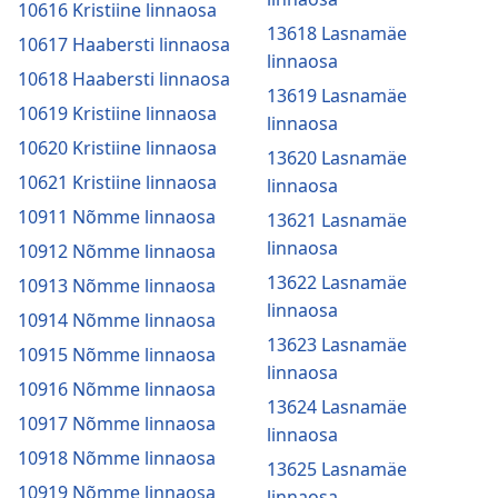
10616 Kristiine linnaosa
13618 Lasnamäe
10617 Haabersti linnaosa
linnaosa
10618 Haabersti linnaosa
13619 Lasnamäe
10619 Kristiine linnaosa
linnaosa
10620 Kristiine linnaosa
13620 Lasnamäe
10621 Kristiine linnaosa
linnaosa
10911 Nõmme linnaosa
13621 Lasnamäe
linnaosa
10912 Nõmme linnaosa
13622 Lasnamäe
10913 Nõmme linnaosa
linnaosa
10914 Nõmme linnaosa
13623 Lasnamäe
10915 Nõmme linnaosa
linnaosa
10916 Nõmme linnaosa
13624 Lasnamäe
10917 Nõmme linnaosa
linnaosa
10918 Nõmme linnaosa
13625 Lasnamäe
10919 Nõmme linnaosa
linnaosa