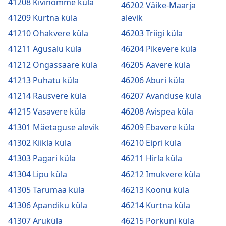
41208 Kivinõmme küla
46202 Väike-Maarja
41209 Kurtna küla
alevik
41210 Ohakvere küla
46203 Triigi küla
41211 Agusalu küla
46204 Pikevere küla
41212 Ongassaare küla
46205 Aavere küla
41213 Puhatu küla
46206 Aburi küla
41214 Rausvere küla
46207 Avanduse küla
41215 Vasavere küla
46208 Avispea küla
41301 Mäetaguse alevik
46209 Ebavere küla
41302 Kiikla küla
46210 Eipri küla
41303 Pagari küla
46211 Hirla küla
41304 Lipu küla
46212 Imukvere küla
41305 Tarumaa küla
46213 Koonu küla
41306 Apandiku küla
46214 Kurtna küla
41307 Aruküla
46215 Porkuni küla