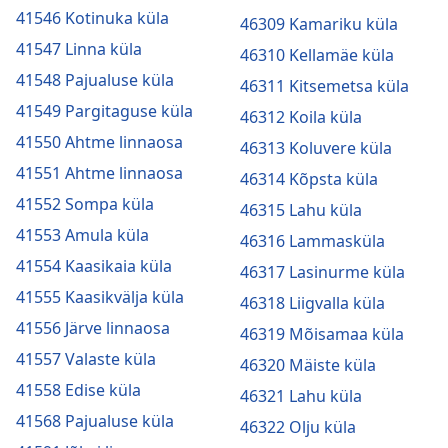
41546 Kotinuka küla
46309 Kamariku küla
41547 Linna küla
46310 Kellamäe küla
41548 Pajualuse küla
46311 Kitsemetsa küla
41549 Pargitaguse küla
46312 Koila küla
41550 Ahtme linnaosa
46313 Koluvere küla
41551 Ahtme linnaosa
46314 Kõpsta küla
41552 Sompa küla
46315 Lahu küla
41553 Amula küla
46316 Lammasküla
41554 Kaasikaia küla
46317 Lasinurme küla
41555 Kaasikvälja küla
46318 Liigvalla küla
41556 Järve linnaosa
46319 Mõisamaa küla
41557 Valaste küla
46320 Mäiste küla
41558 Edise küla
46321 Lahu küla
41568 Pajualuse küla
46322 Olju küla