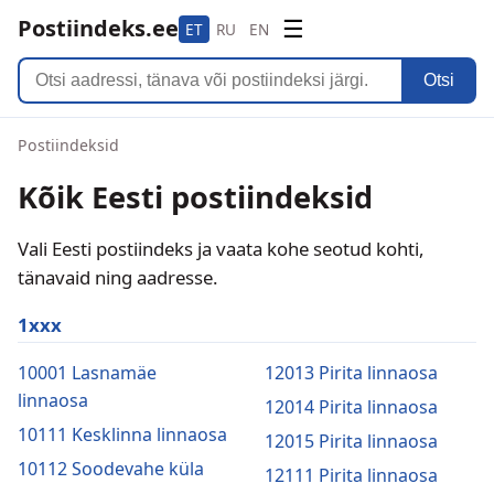
Postiindeks.ee
☰
ET
RU
EN
Otsi
Postiindeksid
Kõik Eesti postiindeksid
Vali Eesti postiindeks ja vaata kohe seotud kohti,
tänavaid ning aadresse.
1xxx
10001 Lasnamäe
12013 Pirita linnaosa
linnaosa
12014 Pirita linnaosa
10111 Kesklinna linnaosa
12015 Pirita linnaosa
10112 Soodevahe küla
12111 Pirita linnaosa