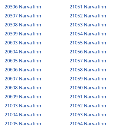
20306 Narva linn
21051 Narva linn
20307 Narva linn
21052 Narva linn
20308 Narva linn
21053 Narva linn
20309 Narva linn
21054 Narva linn
20603 Narva linn
21055 Narva linn
20604 Narva linn
21056 Narva linn
20605 Narva linn
21057 Narva linn
20606 Narva linn
21058 Narva linn
20607 Narva linn
21059 Narva linn
20608 Narva linn
21060 Narva linn
20609 Narva linn
21061 Narva linn
21003 Narva linn
21062 Narva linn
21004 Narva linn
21063 Narva linn
21005 Narva linn
21064 Narva linn