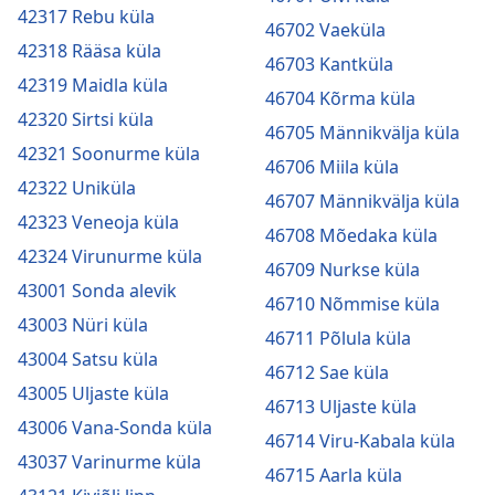
42317 Rebu küla
46702 Vaeküla
42318 Rääsa küla
46703 Kantküla
42319 Maidla küla
46704 Kõrma küla
42320 Sirtsi küla
46705 Männikvälja küla
42321 Soonurme küla
46706 Miila küla
42322 Uniküla
46707 Männikvälja küla
42323 Veneoja küla
46708 Mõedaka küla
42324 Virunurme küla
46709 Nurkse küla
43001 Sonda alevik
46710 Nõmmise küla
43003 Nüri küla
46711 Põlula küla
43004 Satsu küla
46712 Sae küla
43005 Uljaste küla
46713 Uljaste küla
43006 Vana-Sonda küla
46714 Viru-Kabala küla
43037 Varinurme küla
46715 Aarla küla