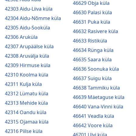
46629 Obja küla
42303 Aidu-Liiva küla
46630 Palasi küla
42304 Aidu-Nõmme küla
46631 Puka küla
42305 Aidu-Sooküla
46632 Rasivere küla
42306 Aruküla
46633 Ristiküla
42307 Arupäälse küla
46634 Rünga küla
42308 Aruvälja küla
46635 Saara küla
42309 Hirmuse küla
46636 Soonuka küla
42310 Koolma küla
46637 Suigu küla
42311 Kulja küla
46638 Tammiku küla
42312 Lümatu küla
46639 Mäetaguse küla
42313 Mehide küla
46640 Vana-Vinni küla
42314 Oandu küla
46641 Veadla küla
42315 Ojamaa küla
46642 Voore küla
42316 Piilse küla
46701 Ulvi küla