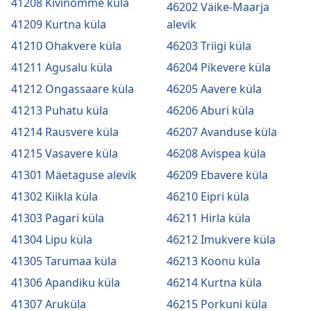
41208 Kivinõmme küla
46202 Väike-Maarja
41209 Kurtna küla
alevik
41210 Ohakvere küla
46203 Triigi küla
41211 Agusalu küla
46204 Pikevere küla
41212 Ongassaare küla
46205 Aavere küla
41213 Puhatu küla
46206 Aburi küla
41214 Rausvere küla
46207 Avanduse küla
41215 Vasavere küla
46208 Avispea küla
41301 Mäetaguse alevik
46209 Ebavere küla
41302 Kiikla küla
46210 Eipri küla
41303 Pagari küla
46211 Hirla küla
41304 Lipu küla
46212 Imukvere küla
41305 Tarumaa küla
46213 Koonu küla
41306 Apandiku küla
46214 Kurtna küla
41307 Aruküla
46215 Porkuni küla