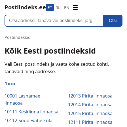
Postiindeks.ee
☰
ET
RU
EN
Otsi
Postiindeksid
Kõik Eesti postiindeksid
Vali Eesti postiindeks ja vaata kohe seotud kohti,
tänavaid ning aadresse.
1xxx
10001 Lasnamäe
12013 Pirita linnaosa
linnaosa
12014 Pirita linnaosa
10111 Kesklinna linnaosa
12015 Pirita linnaosa
10112 Soodevahe küla
12111 Pirita linnaosa