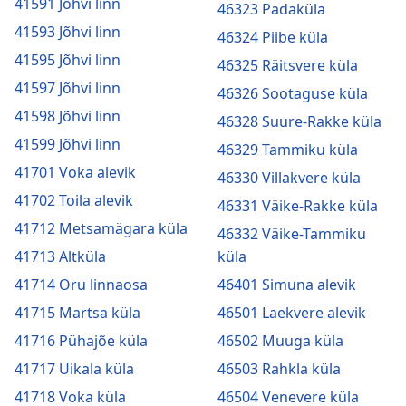
41591 Jõhvi linn
46323 Padaküla
41593 Jõhvi linn
46324 Piibe küla
41595 Jõhvi linn
46325 Räitsvere küla
41597 Jõhvi linn
46326 Sootaguse küla
41598 Jõhvi linn
46328 Suure-Rakke küla
41599 Jõhvi linn
46329 Tammiku küla
41701 Voka alevik
46330 Villakvere küla
41702 Toila alevik
46331 Väike-Rakke küla
41712 Metsamägara küla
46332 Väike-Tammiku
41713 Altküla
küla
41714 Oru linnaosa
46401 Simuna alevik
41715 Martsa küla
46501 Laekvere alevik
41716 Pühajõe küla
46502 Muuga küla
41717 Uikala küla
46503 Rahkla küla
41718 Voka küla
46504 Venevere küla