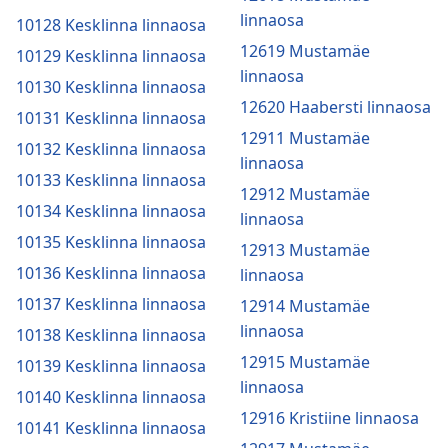
linnaosa
10128 Kesklinna linnaosa
12619 Mustamäe
10129 Kesklinna linnaosa
linnaosa
10130 Kesklinna linnaosa
12620 Haabersti linnaosa
10131 Kesklinna linnaosa
12911 Mustamäe
10132 Kesklinna linnaosa
linnaosa
10133 Kesklinna linnaosa
12912 Mustamäe
10134 Kesklinna linnaosa
linnaosa
10135 Kesklinna linnaosa
12913 Mustamäe
10136 Kesklinna linnaosa
linnaosa
10137 Kesklinna linnaosa
12914 Mustamäe
linnaosa
10138 Kesklinna linnaosa
12915 Mustamäe
10139 Kesklinna linnaosa
linnaosa
10140 Kesklinna linnaosa
12916 Kristiine linnaosa
10141 Kesklinna linnaosa