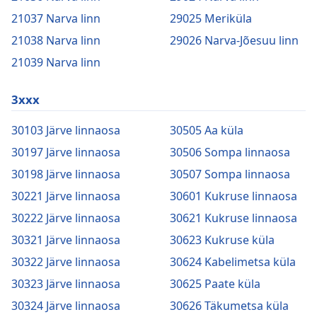
21037 Narva linn
29025 Meriküla
21038 Narva linn
29026 Narva-Jõesuu linn
21039 Narva linn
3xxx
30103 Järve linnaosa
30505 Aa küla
30197 Järve linnaosa
30506 Sompa linnaosa
30198 Järve linnaosa
30507 Sompa linnaosa
30221 Järve linnaosa
30601 Kukruse linnaosa
30222 Järve linnaosa
30621 Kukruse linnaosa
30321 Järve linnaosa
30623 Kukruse küla
30322 Järve linnaosa
30624 Kabelimetsa küla
30323 Järve linnaosa
30625 Paate küla
30324 Järve linnaosa
30626 Täkumetsa küla