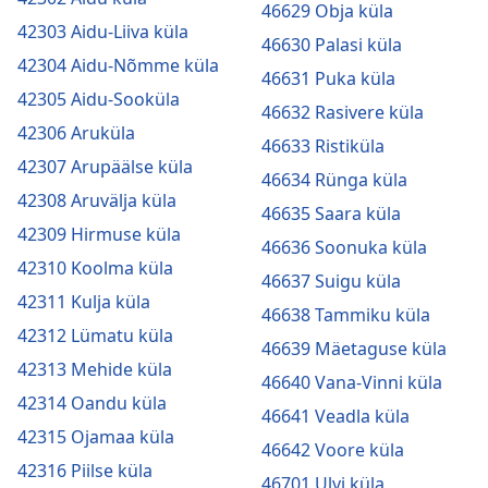
46629 Obja küla
42303 Aidu-Liiva küla
46630 Palasi küla
42304 Aidu-Nõmme küla
46631 Puka küla
42305 Aidu-Sooküla
46632 Rasivere küla
42306 Aruküla
46633 Ristiküla
42307 Arupäälse küla
46634 Rünga küla
42308 Aruvälja küla
46635 Saara küla
42309 Hirmuse küla
46636 Soonuka küla
42310 Koolma küla
46637 Suigu küla
42311 Kulja küla
46638 Tammiku küla
42312 Lümatu küla
46639 Mäetaguse küla
42313 Mehide küla
46640 Vana-Vinni küla
42314 Oandu küla
46641 Veadla küla
42315 Ojamaa küla
46642 Voore küla
42316 Piilse küla
46701 Ulvi küla