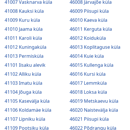
41007 Vasknarva küla
46008 Järvajõe küla
41008 Kauksi küla
46009 Piisupi küla
41009 Kuru küla
46010 Kaeva küla
41010 Jaama küla
46011 Kerguta küla
41011 Karoli küla
46012 Koiduküla
41012 Kuningaküla
46013 Koplitaguse küla
41013 Permisküla
46014 Kuie küla
41101 Iisaku alevik
46015 Kullenga küla
41102 Alliku küla
46016 Kursi küla
41103 Imatu küla
46017 Lemmküla
41104 Jõuga küla
46018 Loksa küla
41105 Kasevälja küla
46019 Metskaevu küla
41106 Koldamäe küla
46020 Naistevälja küla
41107 Lipniku küla
46021 Piisupi küla
41109 Pootsiku küla
46022 Põdrangu küla