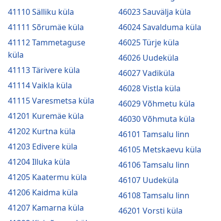
41110 Sälliku küla
46023 Sauvälja küla
41111 Sõrumäe küla
46024 Savalduma küla
41112 Tammetaguse
46025 Türje küla
küla
46026 Uudeküla
41113 Tärivere küla
46027 Vadiküla
41114 Vaikla küla
46028 Vistla küla
41115 Varesmetsa küla
46029 Võhmetu küla
41201 Kuremäe küla
46030 Võhmuta küla
41202 Kurtna küla
46101 Tamsalu linn
41203 Edivere küla
46105 Metskaevu küla
41204 Illuka küla
46106 Tamsalu linn
41205 Kaatermu küla
46107 Uudeküla
41206 Kaidma küla
46108 Tamsalu linn
41207 Kamarna küla
46201 Vorsti küla