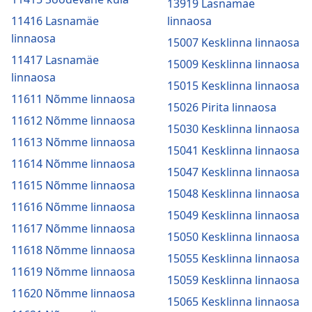
13919 Lasnamäe
11416 Lasnamäe
linnaosa
linnaosa
15007 Kesklinna linnaosa
11417 Lasnamäe
15009 Kesklinna linnaosa
linnaosa
15015 Kesklinna linnaosa
11611 Nõmme linnaosa
15026 Pirita linnaosa
11612 Nõmme linnaosa
15030 Kesklinna linnaosa
11613 Nõmme linnaosa
15041 Kesklinna linnaosa
11614 Nõmme linnaosa
15047 Kesklinna linnaosa
11615 Nõmme linnaosa
15048 Kesklinna linnaosa
11616 Nõmme linnaosa
15049 Kesklinna linnaosa
11617 Nõmme linnaosa
15050 Kesklinna linnaosa
11618 Nõmme linnaosa
15055 Kesklinna linnaosa
11619 Nõmme linnaosa
15059 Kesklinna linnaosa
11620 Nõmme linnaosa
15065 Kesklinna linnaosa