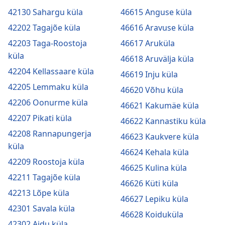
42130 Sahargu küla
46615 Anguse küla
42202 Tagajõe küla
46616 Aravuse küla
42203 Taga-Roostoja
46617 Aruküla
küla
46618 Aruvälja küla
42204 Kellassaare küla
46619 Inju küla
42205 Lemmaku küla
46620 Võhu küla
42206 Oonurme küla
46621 Kakumäe küla
42207 Pikati küla
46622 Kannastiku küla
42208 Rannapungerja
46623 Kaukvere küla
küla
46624 Kehala küla
42209 Roostoja küla
46625 Kulina küla
42211 Tagajõe küla
46626 Küti küla
42213 Lõpe küla
46627 Lepiku küla
42301 Savala küla
46628 Koiduküla
42302 Aidu küla