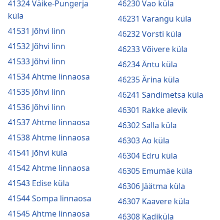
41324 Väike-Pungerja
46230 Vao küla
küla
46231 Varangu küla
41531 Jõhvi linn
46232 Vorsti küla
41532 Jõhvi linn
46233 Võivere küla
41533 Jõhvi linn
46234 Äntu küla
41534 Ahtme linnaosa
46235 Ärina küla
41535 Jõhvi linn
46241 Sandimetsa küla
41536 Jõhvi linn
46301 Rakke alevik
41537 Ahtme linnaosa
46302 Salla küla
41538 Ahtme linnaosa
46303 Ao küla
41541 Jõhvi küla
46304 Edru küla
41542 Ahtme linnaosa
46305 Emumäe küla
41543 Edise küla
46306 Jäätma küla
41544 Sompa linnaosa
46307 Kaavere küla
41545 Ahtme linnaosa
46308 Kadiküla