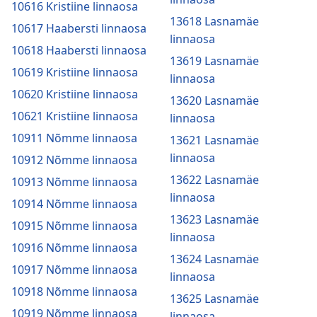
10616 Kristiine linnaosa
13618 Lasnamäe
10617 Haabersti linnaosa
linnaosa
10618 Haabersti linnaosa
13619 Lasnamäe
10619 Kristiine linnaosa
linnaosa
10620 Kristiine linnaosa
13620 Lasnamäe
10621 Kristiine linnaosa
linnaosa
10911 Nõmme linnaosa
13621 Lasnamäe
linnaosa
10912 Nõmme linnaosa
13622 Lasnamäe
10913 Nõmme linnaosa
linnaosa
10914 Nõmme linnaosa
13623 Lasnamäe
10915 Nõmme linnaosa
linnaosa
10916 Nõmme linnaosa
13624 Lasnamäe
10917 Nõmme linnaosa
linnaosa
10918 Nõmme linnaosa
13625 Lasnamäe
10919 Nõmme linnaosa
linnaosa