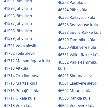
41591 Jõhvi linn
46323 Padaküla
41593 Jõhvi linn
46324 Piibe küla
41595 Jõhvi linn
46325 Räitsvere küla
41597 Jõhvi linn
46326 Sootaguse küla
41598 Jõhvi linn
46328 Suure-Rakke küla
41599 Jõhvi linn
46329 Tammiku küla
41701 Voka alevik
46330 Villakvere küla
41702 Toila alevik
46331 Väike-Rakke küla
41712 Metsamägara küla
46332 Väike-Tammiku
41713 Altküla
küla
41714 Oru linnaosa
46401 Simuna alevik
41715 Martsa küla
46501 Laekvere alevik
41716 Pühajõe küla
46502 Muuga küla
41717 Uikala küla
46503 Rahkla küla
41718 Voka küla
46504 Venevere küla