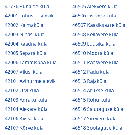
41726 Pühajõe küla
46505 Alekvere küla
42001 Lohusuu alevik
46506 Ilistvere küla
42002 Kalmaküla
46507 Kaasiksaare küla
42003 Ninasi küla
46508 Kellavere küla
42004 Raadna küla
46509 Luusika küla
42005 Separa küla
46510 Moora küla
42006 Tammispää küla
46511 Paasvere küla
42007 Vilusi küla
46512 Padu küla
42101 Avinurme alevik
46513 Rajaküla
42102 Ulvi küla
46514 Arukse küla
42103 Adraku küla
46515 Rohu küla
42104 Alekere küla
46516 Salutaguse küla
42106 Kiissa küla
46517 Sirevere küla
42107 Kõrve küla
46518 Sootaguse küla