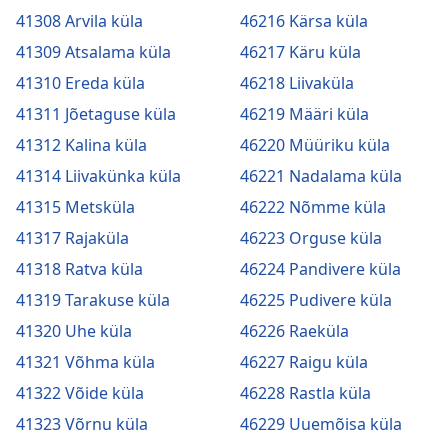
41308 Arvila küla
46216 Kärsa küla
41309 Atsalama küla
46217 Käru küla
41310 Ereda küla
46218 Liivaküla
41311 Jõetaguse küla
46219 Määri küla
41312 Kalina küla
46220 Müüriku küla
41314 Liivakünka küla
46221 Nadalama küla
41315 Metsküla
46222 Nõmme küla
41317 Rajaküla
46223 Orguse küla
41318 Ratva küla
46224 Pandivere küla
41319 Tarakuse küla
46225 Pudivere küla
41320 Uhe küla
46226 Raeküla
41321 Võhma küla
46227 Raigu küla
41322 Võide küla
46228 Rastla küla
41323 Võrnu küla
46229 Uuemõisa küla