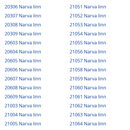
20306 Narva linn
21051 Narva linn
20307 Narva linn
21052 Narva linn
20308 Narva linn
21053 Narva linn
20309 Narva linn
21054 Narva linn
20603 Narva linn
21055 Narva linn
20604 Narva linn
21056 Narva linn
20605 Narva linn
21057 Narva linn
20606 Narva linn
21058 Narva linn
20607 Narva linn
21059 Narva linn
20608 Narva linn
21060 Narva linn
20609 Narva linn
21061 Narva linn
21003 Narva linn
21062 Narva linn
21004 Narva linn
21063 Narva linn
21005 Narva linn
21064 Narva linn