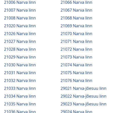
21006 Narva linn
21066 Narva linn
21007 Narva linn
21067 Narva linn
21008 Narva linn
21068 Narva linn
21020 Narva linn
21069 Narva linn
21026 Narva linn
21070 Narva linn
21027 Narva linn
21071 Narva linn
21028 Narva linn
21072 Narva linn
21029 Narva linn
21073 Narva linn
21030 Narva linn
21074 Narva linn
21031 Narva linn
21075 Narva linn
21032 Narva linn
21076 Narva linn
21033 Narva linn
29021 Narva-Jõesuu linn
21034 Narva linn
29022 Narva-Jõesuu linn
21035 Narva linn
29023 Narva-Jõesuu linn
21036 Narva linn
29024 Narva linn