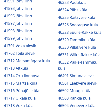
41591 Jõhvi linn
46323 Padaküla
41593 Jõhvi linn
46324 Piibe küla
41595 Jõhvi linn
46325 Räitsvere küla
41597 Jõhvi linn
46326 Sootaguse küla
41598 Jõhvi linn
46328 Suure-Rakke küla
41599 Jõhvi linn
46329 Tammiku küla
41701 Voka alevik
46330 Villakvere küla
41702 Toila alevik
46331 Väike-Rakke küla
41712 Metsamägara küla
46332 Väike-Tammiku
41713 Altküla
küla
41714 Oru linnaosa
46401 Simuna alevik
41715 Martsa küla
46501 Laekvere alevik
41716 Pühajõe küla
46502 Muuga küla
41717 Uikala küla
46503 Rahkla küla
41718 Voka küla
46504 Venevere küla