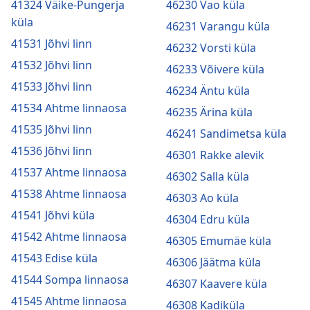
41324 Väike-Pungerja
46230 Vao küla
küla
46231 Varangu küla
41531 Jõhvi linn
46232 Vorsti küla
41532 Jõhvi linn
46233 Võivere küla
41533 Jõhvi linn
46234 Äntu küla
41534 Ahtme linnaosa
46235 Ärina küla
41535 Jõhvi linn
46241 Sandimetsa küla
41536 Jõhvi linn
46301 Rakke alevik
41537 Ahtme linnaosa
46302 Salla küla
41538 Ahtme linnaosa
46303 Ao küla
41541 Jõhvi küla
46304 Edru küla
41542 Ahtme linnaosa
46305 Emumäe küla
41543 Edise küla
46306 Jäätma küla
41544 Sompa linnaosa
46307 Kaavere küla
41545 Ahtme linnaosa
46308 Kadiküla