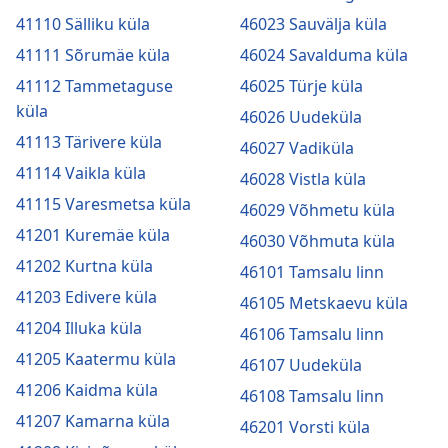
41110 Sälliku küla
46023 Sauvälja küla
41111 Sõrumäe küla
46024 Savalduma küla
41112 Tammetaguse
46025 Türje küla
küla
46026 Uudeküla
41113 Tärivere küla
46027 Vadiküla
41114 Vaikla küla
46028 Vistla küla
41115 Varesmetsa küla
46029 Võhmetu küla
41201 Kuremäe küla
46030 Võhmuta küla
41202 Kurtna küla
46101 Tamsalu linn
41203 Edivere küla
46105 Metskaevu küla
41204 Illuka küla
46106 Tamsalu linn
41205 Kaatermu küla
46107 Uudeküla
41206 Kaidma küla
46108 Tamsalu linn
41207 Kamarna küla
46201 Vorsti küla