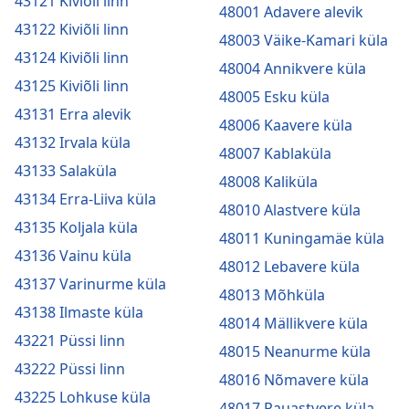
43121 Kiviõli linn
48001 Adavere alevik
43122 Kiviõli linn
48003 Väike-Kamari küla
43124 Kiviõli linn
48004 Annikvere küla
43125 Kiviõli linn
48005 Esku küla
43131 Erra alevik
48006 Kaavere küla
43132 Irvala küla
48007 Kablaküla
43133 Salaküla
48008 Kaliküla
43134 Erra-Liiva küla
48010 Alastvere küla
43135 Koljala küla
48011 Kuningamäe küla
43136 Vainu küla
48012 Lebavere küla
43137 Varinurme küla
48013 Mõhküla
43138 Ilmaste küla
48014 Mällikvere küla
43221 Püssi linn
48015 Neanurme küla
43222 Püssi linn
48016 Nõmavere küla
43225 Lohkuse küla
48017 Pauastvere küla