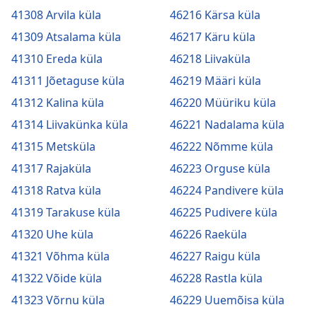
41308 Arvila küla
46216 Kärsa küla
41309 Atsalama küla
46217 Käru küla
41310 Ereda küla
46218 Liivaküla
41311 Jõetaguse küla
46219 Määri küla
41312 Kalina küla
46220 Müüriku küla
41314 Liivakünka küla
46221 Nadalama küla
41315 Metsküla
46222 Nõmme küla
41317 Rajaküla
46223 Orguse küla
41318 Ratva küla
46224 Pandivere küla
41319 Tarakuse küla
46225 Pudivere küla
41320 Uhe küla
46226 Raeküla
41321 Võhma küla
46227 Raigu küla
41322 Võide küla
46228 Rastla küla
41323 Võrnu küla
46229 Uuemõisa küla