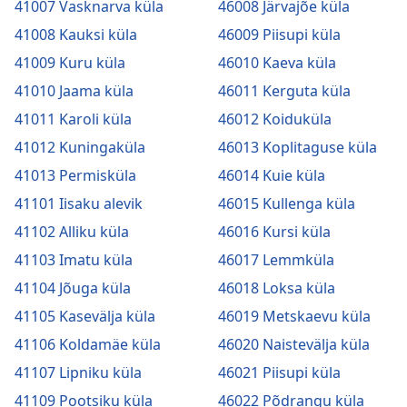
41007 Vasknarva küla
46008 Järvajõe küla
41008 Kauksi küla
46009 Piisupi küla
41009 Kuru küla
46010 Kaeva küla
41010 Jaama küla
46011 Kerguta küla
41011 Karoli küla
46012 Koiduküla
41012 Kuningaküla
46013 Koplitaguse küla
41013 Permisküla
46014 Kuie küla
41101 Iisaku alevik
46015 Kullenga küla
41102 Alliku küla
46016 Kursi küla
41103 Imatu küla
46017 Lemmküla
41104 Jõuga küla
46018 Loksa küla
41105 Kasevälja küla
46019 Metskaevu küla
41106 Koldamäe küla
46020 Naistevälja küla
41107 Lipniku küla
46021 Piisupi küla
41109 Pootsiku küla
46022 Põdrangu küla