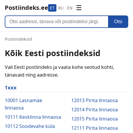
Postiindeks.ee
☰
ET
RU
EN
Otsi
Postiindeksid
Kõik Eesti postiindeksid
Vali Eesti postiindeks ja vaata kohe seotud kohti,
tänavaid ning aadresse.
1xxx
10001 Lasnamäe
12013 Pirita linnaosa
linnaosa
12014 Pirita linnaosa
10111 Kesklinna linnaosa
12015 Pirita linnaosa
10112 Soodevahe küla
12111 Pirita linnaosa