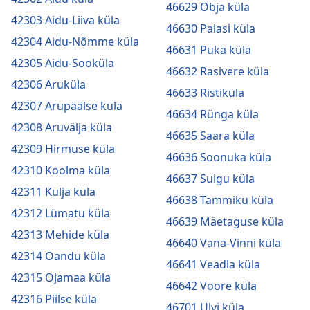
46629 Obja küla
42303 Aidu-Liiva küla
46630 Palasi küla
42304 Aidu-Nõmme küla
46631 Puka küla
42305 Aidu-Sooküla
46632 Rasivere küla
42306 Aruküla
46633 Ristiküla
42307 Arupäälse küla
46634 Rünga küla
42308 Aruvälja küla
46635 Saara küla
42309 Hirmuse küla
46636 Soonuka küla
42310 Koolma küla
46637 Suigu küla
42311 Kulja küla
46638 Tammiku küla
42312 Lümatu küla
46639 Mäetaguse küla
42313 Mehide küla
46640 Vana-Vinni küla
42314 Oandu küla
46641 Veadla küla
42315 Ojamaa küla
46642 Voore küla
42316 Piilse küla
46701 Ulvi küla