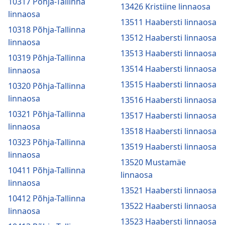
10317 Põhja-Tallinna
13426 Kristiine linnaosa
linnaosa
13511 Haabersti linnaosa
10318 Põhja-Tallinna
13512 Haabersti linnaosa
linnaosa
13513 Haabersti linnaosa
10319 Põhja-Tallinna
13514 Haabersti linnaosa
linnaosa
13515 Haabersti linnaosa
10320 Põhja-Tallinna
linnaosa
13516 Haabersti linnaosa
10321 Põhja-Tallinna
13517 Haabersti linnaosa
linnaosa
13518 Haabersti linnaosa
10323 Põhja-Tallinna
13519 Haabersti linnaosa
linnaosa
13520 Mustamäe
10411 Põhja-Tallinna
linnaosa
linnaosa
13521 Haabersti linnaosa
10412 Põhja-Tallinna
13522 Haabersti linnaosa
linnaosa
13523 Haabersti linnaosa