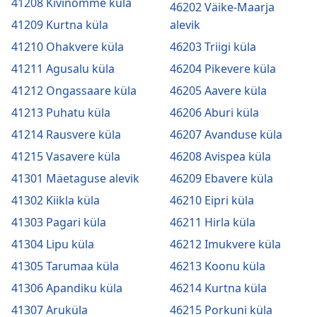
41208 Kivinõmme küla
46202 Väike-Maarja
41209 Kurtna küla
alevik
41210 Ohakvere küla
46203 Triigi küla
41211 Agusalu küla
46204 Pikevere küla
41212 Ongassaare küla
46205 Aavere küla
41213 Puhatu küla
46206 Aburi küla
41214 Rausvere küla
46207 Avanduse küla
41215 Vasavere küla
46208 Avispea küla
41301 Mäetaguse alevik
46209 Ebavere küla
41302 Kiikla küla
46210 Eipri küla
41303 Pagari küla
46211 Hirla küla
41304 Lipu küla
46212 Imukvere küla
41305 Tarumaa küla
46213 Koonu küla
41306 Apandiku küla
46214 Kurtna küla
41307 Aruküla
46215 Porkuni küla