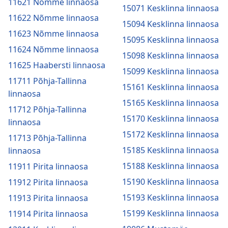
11621 Nõmme linnaosa
15071 Kesklinna linnaosa
11622 Nõmme linnaosa
15094 Kesklinna linnaosa
11623 Nõmme linnaosa
15095 Kesklinna linnaosa
11624 Nõmme linnaosa
15098 Kesklinna linnaosa
11625 Haabersti linnaosa
15099 Kesklinna linnaosa
11711 Põhja-Tallinna
15161 Kesklinna linnaosa
linnaosa
15165 Kesklinna linnaosa
11712 Põhja-Tallinna
15170 Kesklinna linnaosa
linnaosa
15172 Kesklinna linnaosa
11713 Põhja-Tallinna
15185 Kesklinna linnaosa
linnaosa
15188 Kesklinna linnaosa
11911 Pirita linnaosa
15190 Kesklinna linnaosa
11912 Pirita linnaosa
15193 Kesklinna linnaosa
11913 Pirita linnaosa
15199 Kesklinna linnaosa
11914 Pirita linnaosa