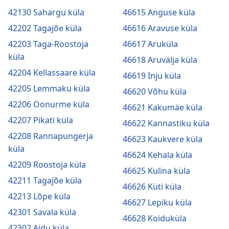
42130 Sahargu küla
46615 Anguse küla
42202 Tagajõe küla
46616 Aravuse küla
42203 Taga-Roostoja
46617 Aruküla
küla
46618 Aruvälja küla
42204 Kellassaare küla
46619 Inju küla
42205 Lemmaku küla
46620 Võhu küla
42206 Oonurme küla
46621 Kakumäe küla
42207 Pikati küla
46622 Kannastiku küla
42208 Rannapungerja
46623 Kaukvere küla
küla
46624 Kehala küla
42209 Roostoja küla
46625 Kulina küla
42211 Tagajõe küla
46626 Küti küla
42213 Lõpe küla
46627 Lepiku küla
42301 Savala küla
46628 Koiduküla
42302 Aidu küla