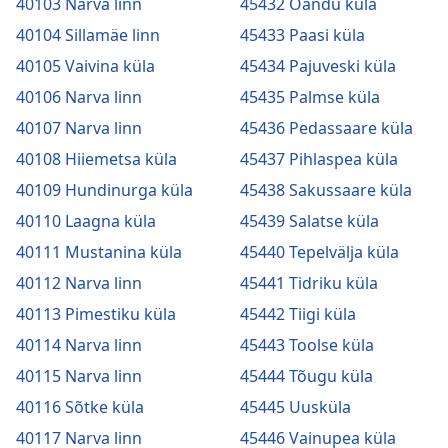
40103 Narva linn
45432 Oandu küla
40104 Sillamäe linn
45433 Paasi küla
40105 Vaivina küla
45434 Pajuveski küla
40106 Narva linn
45435 Palmse küla
40107 Narva linn
45436 Pedassaare küla
40108 Hiiemetsa küla
45437 Pihlaspea küla
40109 Hundinurga küla
45438 Sakussaare küla
40110 Laagna küla
45439 Salatse küla
40111 Mustanina küla
45440 Tepelvälja küla
40112 Narva linn
45441 Tidriku küla
40113 Pimestiku küla
45442 Tiigi küla
40114 Narva linn
45443 Toolse küla
40115 Narva linn
45444 Tõugu küla
40116 Sõtke küla
45445 Uusküla
40117 Narva linn
45446 Vainupea küla