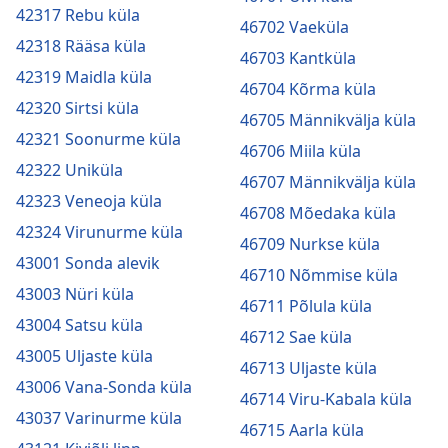
42317 Rebu küla
46702 Vaeküla
42318 Rääsa küla
46703 Kantküla
42319 Maidla küla
46704 Kõrma küla
42320 Sirtsi küla
46705 Männikvälja küla
42321 Soonurme küla
46706 Miila küla
42322 Uniküla
46707 Männikvälja küla
42323 Veneoja küla
46708 Mõedaka küla
42324 Virunurme küla
46709 Nurkse küla
43001 Sonda alevik
46710 Nõmmise küla
43003 Nüri küla
46711 Põlula küla
43004 Satsu küla
46712 Sae küla
43005 Uljaste küla
46713 Uljaste küla
43006 Vana-Sonda küla
46714 Viru-Kabala küla
43037 Varinurme küla
46715 Aarla küla