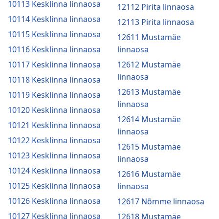
10113 Kesklinna linnaosa
12112 Pirita linnaosa
10114 Kesklinna linnaosa
12113 Pirita linnaosa
10115 Kesklinna linnaosa
12611 Mustamäe
10116 Kesklinna linnaosa
linnaosa
10117 Kesklinna linnaosa
12612 Mustamäe
linnaosa
10118 Kesklinna linnaosa
12613 Mustamäe
10119 Kesklinna linnaosa
linnaosa
10120 Kesklinna linnaosa
12614 Mustamäe
10121 Kesklinna linnaosa
linnaosa
10122 Kesklinna linnaosa
12615 Mustamäe
10123 Kesklinna linnaosa
linnaosa
10124 Kesklinna linnaosa
12616 Mustamäe
10125 Kesklinna linnaosa
linnaosa
10126 Kesklinna linnaosa
12617 Nõmme linnaosa
10127 Kesklinna linnaosa
12618 Mustamäe