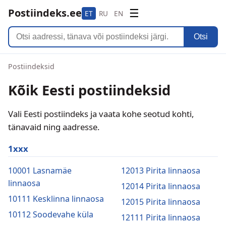
Postiindeks.ee
☰
ET
RU
EN
Otsi
Postiindeksid
Kõik Eesti postiindeksid
Vali Eesti postiindeks ja vaata kohe seotud kohti,
tänavaid ning aadresse.
1xxx
10001 Lasnamäe
12013 Pirita linnaosa
linnaosa
12014 Pirita linnaosa
10111 Kesklinna linnaosa
12015 Pirita linnaosa
10112 Soodevahe küla
12111 Pirita linnaosa