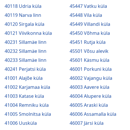
40118 Udria küla
45447 Vatku küla
40119 Narva linn
45448 Vila küla
40120 Sirgala küla
45449 Villandi küla
40121 Viivikonna küla
45450 Võhma küla
40231 Sillamäe linn
45451 Rutja küla
40232 Sillamäe linn
45501 Võsu alevik
40233 Sillamäe linn
45601 Käsmu küla
40241 Perjatsi küla
46001 Porkuni küla
41001 Alajõe küla
46002 Vajangu küla
41002 Karjamaa küla
46003 Aavere küla
41003 Katase küla
46004 Alupere küla
41004 Remniku küla
46005 Araski küla
41005 Smolnitsa küla
46006 Assamalla küla
41006 Uusküla
46007 Järsi küla