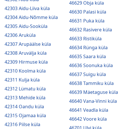
46629 Obja küla
42303 Aidu-Liiva küla
46630 Palasi küla
42304 Aidu-Nõmme küla
46631 Puka küla
42305 Aidu-Sooküla
46632 Rasivere küla
42306 Aruküla
46633 Ristiküla
42307 Arupäälse küla
46634 Rünga küla
42308 Aruvälja küla
46635 Saara küla
42309 Hirmuse küla
46636 Soonuka küla
42310 Koolma küla
46637 Suigu küla
42311 Kulja küla
46638 Tammiku küla
42312 Lümatu küla
46639 Mäetaguse küla
42313 Mehide küla
46640 Vana-Vinni küla
42314 Oandu küla
46641 Veadla küla
42315 Ojamaa küla
46642 Voore küla
42316 Piilse küla
46701 Ulvi küla