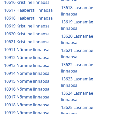
10616 Kristiine linnaosa
13618 Lasnamäe
10617 Haabersti linnaosa
linnaosa
10618 Haabersti linnaosa
13619 Lasnamäe
10619 Kristiine linnaosa
linnaosa
10620 Kristiine linnaosa
13620 Lasnamäe
10621 Kristiine linnaosa
linnaosa
10911 Nõmme linnaosa
13621 Lasnamäe
linnaosa
10912 Nõmme linnaosa
13622 Lasnamäe
10913 Nõmme linnaosa
linnaosa
10914 Nõmme linnaosa
13623 Lasnamäe
10915 Nõmme linnaosa
linnaosa
10916 Nõmme linnaosa
13624 Lasnamäe
10917 Nõmme linnaosa
linnaosa
10918 Nõmme linnaosa
13625 Lasnamäe
10919 Nõmme linnaosa
linnaosa