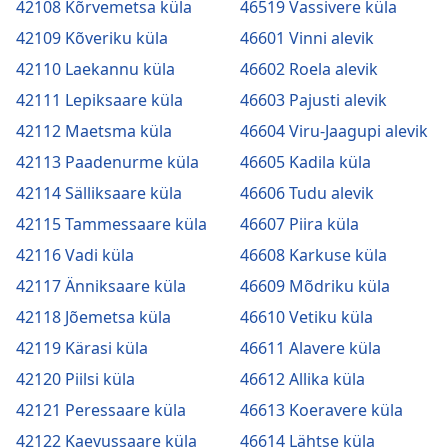
42108 Kõrvemetsa küla
46519 Vassivere küla
42109 Kõveriku küla
46601 Vinni alevik
42110 Laekannu küla
46602 Roela alevik
42111 Lepiksaare küla
46603 Pajusti alevik
42112 Maetsma küla
46604 Viru-Jaagupi alevik
42113 Paadenurme küla
46605 Kadila küla
42114 Sälliksaare küla
46606 Tudu alevik
42115 Tammessaare küla
46607 Piira küla
42116 Vadi küla
46608 Karkuse küla
42117 Änniksaare küla
46609 Mõdriku küla
42118 Jõemetsa küla
46610 Vetiku küla
42119 Kärasi küla
46611 Alavere küla
42120 Piilsi küla
46612 Allika küla
42121 Peressaare küla
46613 Koeravere küla
42122 Kaevussaare küla
46614 Lähtse küla