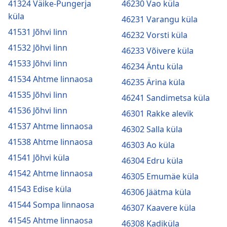
41324 Väike-Pungerja
46230 Vao küla
küla
46231 Varangu küla
41531 Jõhvi linn
46232 Vorsti küla
41532 Jõhvi linn
46233 Võivere küla
41533 Jõhvi linn
46234 Äntu küla
41534 Ahtme linnaosa
46235 Ärina küla
41535 Jõhvi linn
46241 Sandimetsa küla
41536 Jõhvi linn
46301 Rakke alevik
41537 Ahtme linnaosa
46302 Salla küla
41538 Ahtme linnaosa
46303 Ao küla
41541 Jõhvi küla
46304 Edru küla
41542 Ahtme linnaosa
46305 Emumäe küla
41543 Edise küla
46306 Jäätma küla
41544 Sompa linnaosa
46307 Kaavere küla
41545 Ahtme linnaosa
46308 Kadiküla