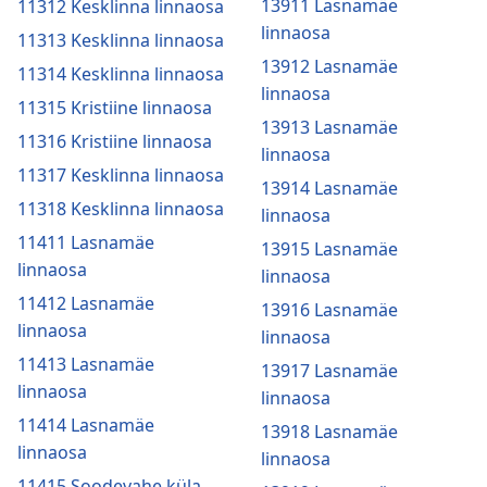
13911 Lasnamäe
11312 Kesklinna linnaosa
linnaosa
11313 Kesklinna linnaosa
13912 Lasnamäe
11314 Kesklinna linnaosa
linnaosa
11315 Kristiine linnaosa
13913 Lasnamäe
11316 Kristiine linnaosa
linnaosa
11317 Kesklinna linnaosa
13914 Lasnamäe
11318 Kesklinna linnaosa
linnaosa
11411 Lasnamäe
13915 Lasnamäe
linnaosa
linnaosa
11412 Lasnamäe
13916 Lasnamäe
linnaosa
linnaosa
11413 Lasnamäe
13917 Lasnamäe
linnaosa
linnaosa
11414 Lasnamäe
13918 Lasnamäe
linnaosa
linnaosa
11415 Soodevahe küla