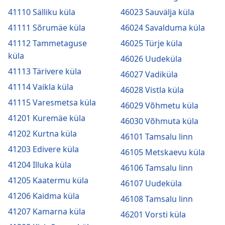
41110 Sälliku küla
46023 Sauvälja küla
41111 Sõrumäe küla
46024 Savalduma küla
41112 Tammetaguse
46025 Türje küla
küla
46026 Uudeküla
41113 Tärivere küla
46027 Vadiküla
41114 Vaikla küla
46028 Vistla küla
41115 Varesmetsa küla
46029 Võhmetu küla
41201 Kuremäe küla
46030 Võhmuta küla
41202 Kurtna küla
46101 Tamsalu linn
41203 Edivere küla
46105 Metskaevu küla
41204 Illuka küla
46106 Tamsalu linn
41205 Kaatermu küla
46107 Uudeküla
41206 Kaidma küla
46108 Tamsalu linn
41207 Kamarna küla
46201 Vorsti küla