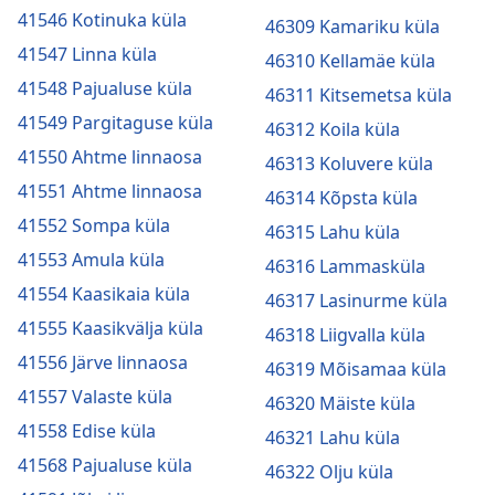
41546 Kotinuka küla
46309 Kamariku küla
41547 Linna küla
46310 Kellamäe küla
41548 Pajualuse küla
46311 Kitsemetsa küla
41549 Pargitaguse küla
46312 Koila küla
41550 Ahtme linnaosa
46313 Koluvere küla
41551 Ahtme linnaosa
46314 Kõpsta küla
41552 Sompa küla
46315 Lahu küla
41553 Amula küla
46316 Lammasküla
41554 Kaasikaia küla
46317 Lasinurme küla
41555 Kaasikvälja küla
46318 Liigvalla küla
41556 Järve linnaosa
46319 Mõisamaa küla
41557 Valaste küla
46320 Mäiste küla
41558 Edise küla
46321 Lahu küla
41568 Pajualuse küla
46322 Olju küla