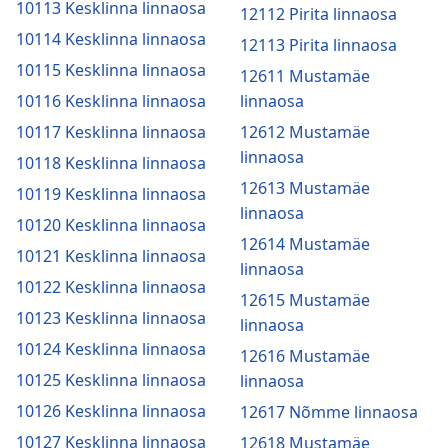
10113 Kesklinna linnaosa
12112 Pirita linnaosa
10114 Kesklinna linnaosa
12113 Pirita linnaosa
10115 Kesklinna linnaosa
12611 Mustamäe
10116 Kesklinna linnaosa
linnaosa
10117 Kesklinna linnaosa
12612 Mustamäe
linnaosa
10118 Kesklinna linnaosa
12613 Mustamäe
10119 Kesklinna linnaosa
linnaosa
10120 Kesklinna linnaosa
12614 Mustamäe
10121 Kesklinna linnaosa
linnaosa
10122 Kesklinna linnaosa
12615 Mustamäe
10123 Kesklinna linnaosa
linnaosa
10124 Kesklinna linnaosa
12616 Mustamäe
10125 Kesklinna linnaosa
linnaosa
10126 Kesklinna linnaosa
12617 Nõmme linnaosa
10127 Kesklinna linnaosa
12618 Mustamäe