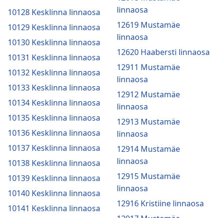
linnaosa
10128 Kesklinna linnaosa
12619 Mustamäe
10129 Kesklinna linnaosa
linnaosa
10130 Kesklinna linnaosa
12620 Haabersti linnaosa
10131 Kesklinna linnaosa
12911 Mustamäe
10132 Kesklinna linnaosa
linnaosa
10133 Kesklinna linnaosa
12912 Mustamäe
10134 Kesklinna linnaosa
linnaosa
10135 Kesklinna linnaosa
12913 Mustamäe
10136 Kesklinna linnaosa
linnaosa
10137 Kesklinna linnaosa
12914 Mustamäe
linnaosa
10138 Kesklinna linnaosa
12915 Mustamäe
10139 Kesklinna linnaosa
linnaosa
10140 Kesklinna linnaosa
12916 Kristiine linnaosa
10141 Kesklinna linnaosa