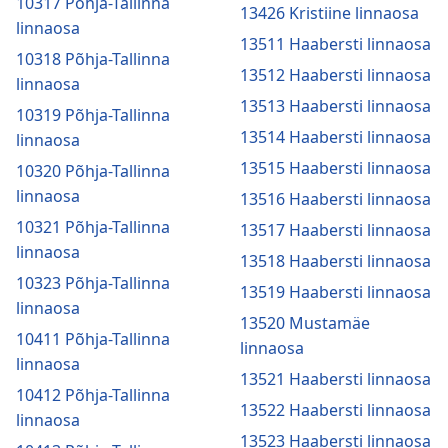
10317 Põhja-Tallinna
13426 Kristiine linnaosa
linnaosa
13511 Haabersti linnaosa
10318 Põhja-Tallinna
13512 Haabersti linnaosa
linnaosa
13513 Haabersti linnaosa
10319 Põhja-Tallinna
13514 Haabersti linnaosa
linnaosa
13515 Haabersti linnaosa
10320 Põhja-Tallinna
linnaosa
13516 Haabersti linnaosa
10321 Põhja-Tallinna
13517 Haabersti linnaosa
linnaosa
13518 Haabersti linnaosa
10323 Põhja-Tallinna
13519 Haabersti linnaosa
linnaosa
13520 Mustamäe
10411 Põhja-Tallinna
linnaosa
linnaosa
13521 Haabersti linnaosa
10412 Põhja-Tallinna
13522 Haabersti linnaosa
linnaosa
13523 Haabersti linnaosa