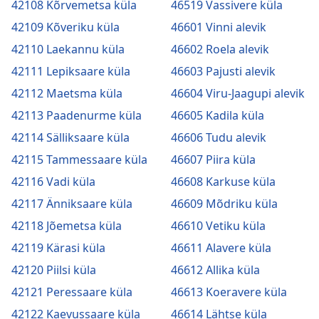
42108 Kõrvemetsa küla
46519 Vassivere küla
42109 Kõveriku küla
46601 Vinni alevik
42110 Laekannu küla
46602 Roela alevik
42111 Lepiksaare küla
46603 Pajusti alevik
42112 Maetsma küla
46604 Viru-Jaagupi alevik
42113 Paadenurme küla
46605 Kadila küla
42114 Sälliksaare küla
46606 Tudu alevik
42115 Tammessaare küla
46607 Piira küla
42116 Vadi küla
46608 Karkuse küla
42117 Änniksaare küla
46609 Mõdriku küla
42118 Jõemetsa küla
46610 Vetiku küla
42119 Kärasi küla
46611 Alavere küla
42120 Piilsi küla
46612 Allika küla
42121 Peressaare küla
46613 Koeravere küla
42122 Kaevussaare küla
46614 Lähtse küla