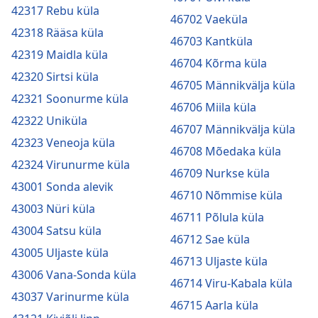
42317 Rebu küla
46702 Vaeküla
42318 Rääsa küla
46703 Kantküla
42319 Maidla küla
46704 Kõrma küla
42320 Sirtsi küla
46705 Männikvälja küla
42321 Soonurme küla
46706 Miila küla
42322 Uniküla
46707 Männikvälja küla
42323 Veneoja küla
46708 Mõedaka küla
42324 Virunurme küla
46709 Nurkse küla
43001 Sonda alevik
46710 Nõmmise küla
43003 Nüri küla
46711 Põlula küla
43004 Satsu küla
46712 Sae küla
43005 Uljaste küla
46713 Uljaste küla
43006 Vana-Sonda küla
46714 Viru-Kabala küla
43037 Varinurme küla
46715 Aarla küla