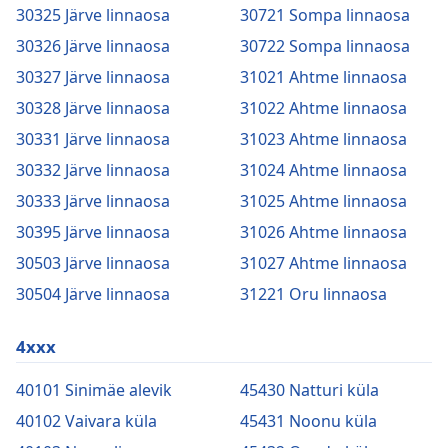
30325 Järve linnaosa
30721 Sompa linnaosa
30326 Järve linnaosa
30722 Sompa linnaosa
30327 Järve linnaosa
31021 Ahtme linnaosa
30328 Järve linnaosa
31022 Ahtme linnaosa
30331 Järve linnaosa
31023 Ahtme linnaosa
30332 Järve linnaosa
31024 Ahtme linnaosa
30333 Järve linnaosa
31025 Ahtme linnaosa
30395 Järve linnaosa
31026 Ahtme linnaosa
30503 Järve linnaosa
31027 Ahtme linnaosa
30504 Järve linnaosa
31221 Oru linnaosa
4xxx
40101 Sinimäe alevik
45430 Natturi küla
40102 Vaivara küla
45431 Noonu küla