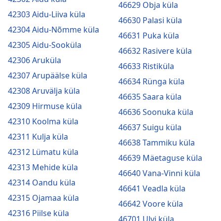
46629 Obja küla
42303 Aidu-Liiva küla
46630 Palasi küla
42304 Aidu-Nõmme küla
46631 Puka küla
42305 Aidu-Sooküla
46632 Rasivere küla
42306 Aruküla
46633 Ristiküla
42307 Arupäälse küla
46634 Rünga küla
42308 Aruvälja küla
46635 Saara küla
42309 Hirmuse küla
46636 Soonuka küla
42310 Koolma küla
46637 Suigu küla
42311 Kulja küla
46638 Tammiku küla
42312 Lümatu küla
46639 Mäetaguse küla
42313 Mehide küla
46640 Vana-Vinni küla
42314 Oandu küla
46641 Veadla küla
42315 Ojamaa küla
46642 Voore küla
42316 Piilse küla
46701 Ulvi küla