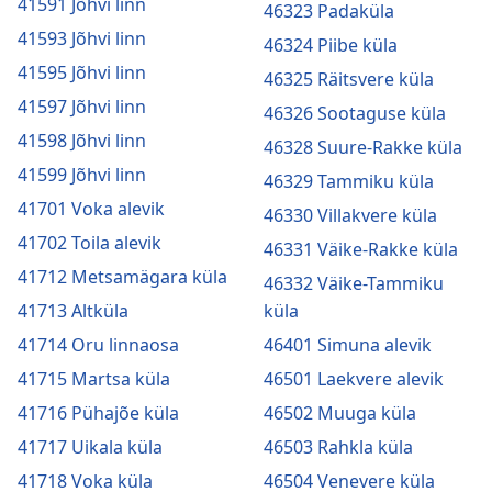
41591 Jõhvi linn
46323 Padaküla
41593 Jõhvi linn
46324 Piibe küla
41595 Jõhvi linn
46325 Räitsvere küla
41597 Jõhvi linn
46326 Sootaguse küla
41598 Jõhvi linn
46328 Suure-Rakke küla
41599 Jõhvi linn
46329 Tammiku küla
41701 Voka alevik
46330 Villakvere küla
41702 Toila alevik
46331 Väike-Rakke küla
41712 Metsamägara küla
46332 Väike-Tammiku
41713 Altküla
küla
41714 Oru linnaosa
46401 Simuna alevik
41715 Martsa küla
46501 Laekvere alevik
41716 Pühajõe küla
46502 Muuga küla
41717 Uikala küla
46503 Rahkla küla
41718 Voka küla
46504 Venevere küla