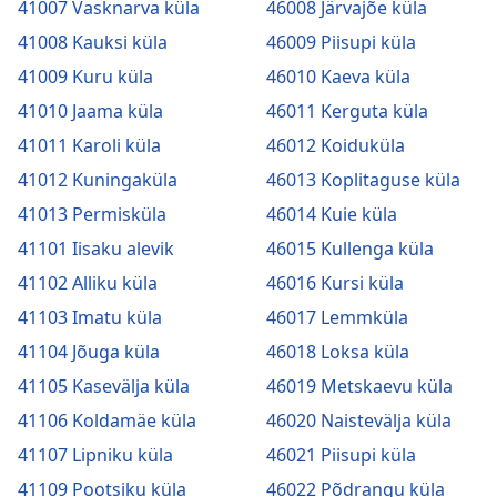
41007 Vasknarva küla
46008 Järvajõe küla
41008 Kauksi küla
46009 Piisupi küla
41009 Kuru küla
46010 Kaeva küla
41010 Jaama küla
46011 Kerguta küla
41011 Karoli küla
46012 Koiduküla
41012 Kuningaküla
46013 Koplitaguse küla
41013 Permisküla
46014 Kuie küla
41101 Iisaku alevik
46015 Kullenga küla
41102 Alliku küla
46016 Kursi küla
41103 Imatu küla
46017 Lemmküla
41104 Jõuga küla
46018 Loksa küla
41105 Kasevälja küla
46019 Metskaevu küla
41106 Koldamäe küla
46020 Naistevälja küla
41107 Lipniku küla
46021 Piisupi küla
41109 Pootsiku küla
46022 Põdrangu küla