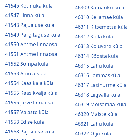
41546 Kotinuka küla
46309 Kamariku küla
41547 Linna küla
46310 Kellamäe küla
41548 Pajualuse küla
46311 Kitsemetsa küla
41549 Pargitaguse küla
46312 Koila küla
41550 Ahtme linnaosa
46313 Koluvere küla
41551 Ahtme linnaosa
46314 Kõpsta küla
41552 Sompa küla
46315 Lahu küla
41553 Amula küla
46316 Lammasküla
41554 Kaasikaia küla
46317 Lasinurme küla
41555 Kaasikvälja küla
46318 Liigvalla küla
41556 Järve linnaosa
46319 Mõisamaa küla
41557 Valaste küla
46320 Mäiste küla
41558 Edise küla
46321 Lahu küla
41568 Pajualuse küla
46322 Olju küla