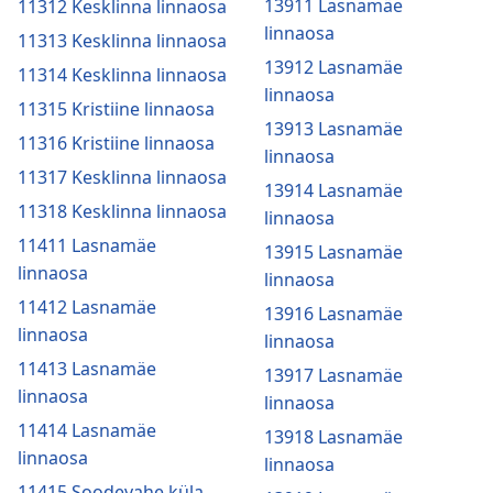
13911 Lasnamäe
11312 Kesklinna linnaosa
linnaosa
11313 Kesklinna linnaosa
13912 Lasnamäe
11314 Kesklinna linnaosa
linnaosa
11315 Kristiine linnaosa
13913 Lasnamäe
11316 Kristiine linnaosa
linnaosa
11317 Kesklinna linnaosa
13914 Lasnamäe
11318 Kesklinna linnaosa
linnaosa
11411 Lasnamäe
13915 Lasnamäe
linnaosa
linnaosa
11412 Lasnamäe
13916 Lasnamäe
linnaosa
linnaosa
11413 Lasnamäe
13917 Lasnamäe
linnaosa
linnaosa
11414 Lasnamäe
13918 Lasnamäe
linnaosa
linnaosa
11415 Soodevahe küla