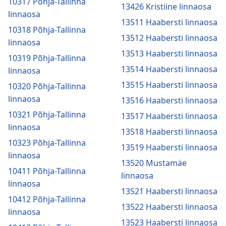
10317 Põhja-Tallinna
13426 Kristiine linnaosa
linnaosa
13511 Haabersti linnaosa
10318 Põhja-Tallinna
13512 Haabersti linnaosa
linnaosa
13513 Haabersti linnaosa
10319 Põhja-Tallinna
13514 Haabersti linnaosa
linnaosa
13515 Haabersti linnaosa
10320 Põhja-Tallinna
linnaosa
13516 Haabersti linnaosa
10321 Põhja-Tallinna
13517 Haabersti linnaosa
linnaosa
13518 Haabersti linnaosa
10323 Põhja-Tallinna
13519 Haabersti linnaosa
linnaosa
13520 Mustamäe
10411 Põhja-Tallinna
linnaosa
linnaosa
13521 Haabersti linnaosa
10412 Põhja-Tallinna
13522 Haabersti linnaosa
linnaosa
13523 Haabersti linnaosa