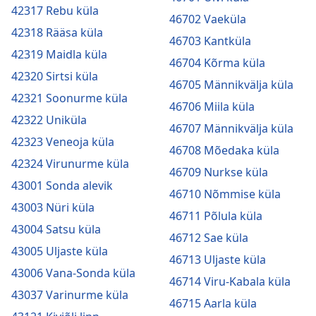
42317 Rebu küla
46702 Vaeküla
42318 Rääsa küla
46703 Kantküla
42319 Maidla küla
46704 Kõrma küla
42320 Sirtsi küla
46705 Männikvälja küla
42321 Soonurme küla
46706 Miila küla
42322 Uniküla
46707 Männikvälja küla
42323 Veneoja küla
46708 Mõedaka küla
42324 Virunurme küla
46709 Nurkse küla
43001 Sonda alevik
46710 Nõmmise küla
43003 Nüri küla
46711 Põlula küla
43004 Satsu küla
46712 Sae küla
43005 Uljaste küla
46713 Uljaste küla
43006 Vana-Sonda küla
46714 Viru-Kabala küla
43037 Varinurme küla
46715 Aarla küla