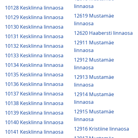
linnaosa
10128 Kesklinna linnaosa
12619 Mustamäe
10129 Kesklinna linnaosa
linnaosa
10130 Kesklinna linnaosa
12620 Haabersti linnaosa
10131 Kesklinna linnaosa
12911 Mustamäe
10132 Kesklinna linnaosa
linnaosa
10133 Kesklinna linnaosa
12912 Mustamäe
10134 Kesklinna linnaosa
linnaosa
10135 Kesklinna linnaosa
12913 Mustamäe
10136 Kesklinna linnaosa
linnaosa
10137 Kesklinna linnaosa
12914 Mustamäe
linnaosa
10138 Kesklinna linnaosa
12915 Mustamäe
10139 Kesklinna linnaosa
linnaosa
10140 Kesklinna linnaosa
12916 Kristiine linnaosa
10141 Kesklinna linnaosa