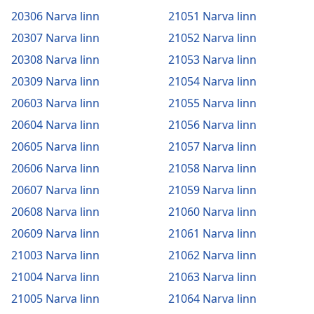
20306 Narva linn
21051 Narva linn
20307 Narva linn
21052 Narva linn
20308 Narva linn
21053 Narva linn
20309 Narva linn
21054 Narva linn
20603 Narva linn
21055 Narva linn
20604 Narva linn
21056 Narva linn
20605 Narva linn
21057 Narva linn
20606 Narva linn
21058 Narva linn
20607 Narva linn
21059 Narva linn
20608 Narva linn
21060 Narva linn
20609 Narva linn
21061 Narva linn
21003 Narva linn
21062 Narva linn
21004 Narva linn
21063 Narva linn
21005 Narva linn
21064 Narva linn