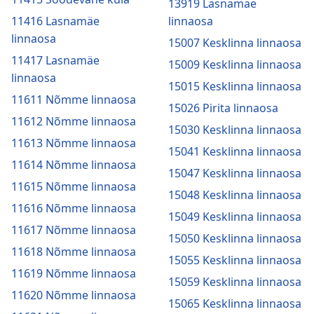
13919 Lasnamäe
11416 Lasnamäe
linnaosa
linnaosa
15007 Kesklinna linnaosa
11417 Lasnamäe
15009 Kesklinna linnaosa
linnaosa
15015 Kesklinna linnaosa
11611 Nõmme linnaosa
15026 Pirita linnaosa
11612 Nõmme linnaosa
15030 Kesklinna linnaosa
11613 Nõmme linnaosa
15041 Kesklinna linnaosa
11614 Nõmme linnaosa
15047 Kesklinna linnaosa
11615 Nõmme linnaosa
15048 Kesklinna linnaosa
11616 Nõmme linnaosa
15049 Kesklinna linnaosa
11617 Nõmme linnaosa
15050 Kesklinna linnaosa
11618 Nõmme linnaosa
15055 Kesklinna linnaosa
11619 Nõmme linnaosa
15059 Kesklinna linnaosa
11620 Nõmme linnaosa
15065 Kesklinna linnaosa