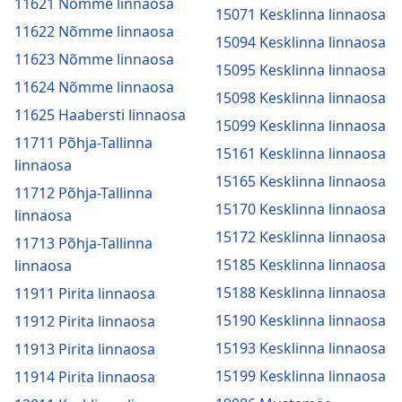
11621 Nõmme linnaosa
15071 Kesklinna linnaosa
11622 Nõmme linnaosa
15094 Kesklinna linnaosa
11623 Nõmme linnaosa
15095 Kesklinna linnaosa
11624 Nõmme linnaosa
15098 Kesklinna linnaosa
11625 Haabersti linnaosa
15099 Kesklinna linnaosa
11711 Põhja-Tallinna
15161 Kesklinna linnaosa
linnaosa
15165 Kesklinna linnaosa
11712 Põhja-Tallinna
15170 Kesklinna linnaosa
linnaosa
15172 Kesklinna linnaosa
11713 Põhja-Tallinna
15185 Kesklinna linnaosa
linnaosa
15188 Kesklinna linnaosa
11911 Pirita linnaosa
15190 Kesklinna linnaosa
11912 Pirita linnaosa
15193 Kesklinna linnaosa
11913 Pirita linnaosa
15199 Kesklinna linnaosa
11914 Pirita linnaosa