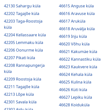
42130 Sahargu küla
46615 Anguse küla
42202 Tagajõe küla
46616 Aravuse küla
42203 Taga-Roostoja
46617 Aruküla
küla
46618 Aruvälja küla
42204 Kellassaare küla
46619 Inju küla
42205 Lemmaku küla
46620 Võhu küla
42206 Oonurme küla
46621 Kakumäe küla
42207 Pikati küla
46622 Kannastiku küla
42208 Rannapungerja
46623 Kaukvere küla
küla
46624 Kehala küla
42209 Roostoja küla
46625 Kulina küla
42211 Tagajõe küla
46626 Küti küla
42213 Lõpe küla
46627 Lepiku küla
42301 Savala küla
46628 Koiduküla
42302 Aidu küla