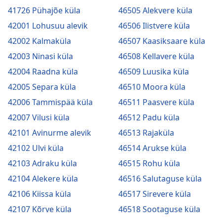
41726 Pühajõe küla
46505 Alekvere küla
42001 Lohusuu alevik
46506 Ilistvere küla
42002 Kalmaküla
46507 Kaasiksaare küla
42003 Ninasi küla
46508 Kellavere küla
42004 Raadna küla
46509 Luusika küla
42005 Separa küla
46510 Moora küla
42006 Tammispää küla
46511 Paasvere küla
42007 Vilusi küla
46512 Padu küla
42101 Avinurme alevik
46513 Rajaküla
42102 Ulvi küla
46514 Arukse küla
42103 Adraku küla
46515 Rohu küla
42104 Alekere küla
46516 Salutaguse küla
42106 Kiissa küla
46517 Sirevere küla
42107 Kõrve küla
46518 Sootaguse küla