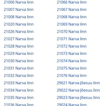
21006 Narva linn
21066 Narva linn
21007 Narva linn
21067 Narva linn
21008 Narva linn
21068 Narva linn
21020 Narva linn
21069 Narva linn
21026 Narva linn
21070 Narva linn
21027 Narva linn
21071 Narva linn
21028 Narva linn
21072 Narva linn
21029 Narva linn
21073 Narva linn
21030 Narva linn
21074 Narva linn
21031 Narva linn
21075 Narva linn
21032 Narva linn
21076 Narva linn
21033 Narva linn
29021 Narva-Jõesuu linn
21034 Narva linn
29022 Narva-Jõesuu linn
21035 Narva linn
29023 Narva-Jõesuu linn
21036 Narva linn
29024 Narva linn