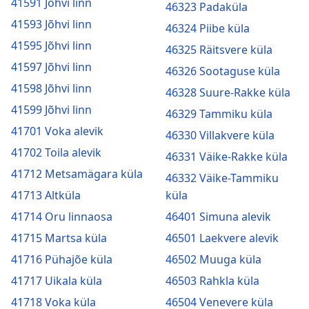
41591 Jõhvi linn
46323 Padaküla
41593 Jõhvi linn
46324 Piibe küla
41595 Jõhvi linn
46325 Räitsvere küla
41597 Jõhvi linn
46326 Sootaguse küla
41598 Jõhvi linn
46328 Suure-Rakke küla
41599 Jõhvi linn
46329 Tammiku küla
41701 Voka alevik
46330 Villakvere küla
41702 Toila alevik
46331 Väike-Rakke küla
41712 Metsamägara küla
46332 Väike-Tammiku
41713 Altküla
küla
41714 Oru linnaosa
46401 Simuna alevik
41715 Martsa küla
46501 Laekvere alevik
41716 Pühajõe küla
46502 Muuga küla
41717 Uikala küla
46503 Rahkla küla
41718 Voka küla
46504 Venevere küla