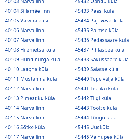
40103 Narva linn
45432 Oandu küla
40104 Sillamäe linn
45433 Paasi küla
40105 Vaivina küla
45434 Pajuveski küla
40106 Narva linn
45435 Palmse küla
40107 Narva linn
45436 Pedassaare küla
40108 Hiiemetsa küla
45437 Pihlaspea küla
40109 Hundinurga küla
45438 Sakussaare küla
40110 Laagna küla
45439 Salatse küla
40111 Mustanina küla
45440 Tepelvälja küla
40112 Narva linn
45441 Tidriku küla
40113 Pimestiku küla
45442 Tiigi küla
40114 Narva linn
45443 Toolse küla
40115 Narva linn
45444 Tõugu küla
40116 Sõtke küla
45445 Uusküla
40117 Narva linn
45446 Vainupea küla