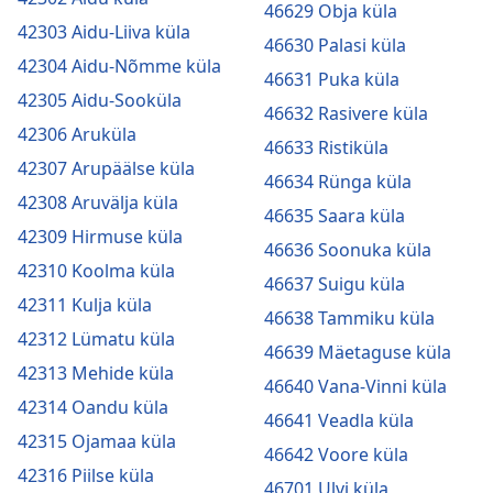
46629 Obja küla
42303 Aidu-Liiva küla
46630 Palasi küla
42304 Aidu-Nõmme küla
46631 Puka küla
42305 Aidu-Sooküla
46632 Rasivere küla
42306 Aruküla
46633 Ristiküla
42307 Arupäälse küla
46634 Rünga küla
42308 Aruvälja küla
46635 Saara küla
42309 Hirmuse küla
46636 Soonuka küla
42310 Koolma küla
46637 Suigu küla
42311 Kulja küla
46638 Tammiku küla
42312 Lümatu küla
46639 Mäetaguse küla
42313 Mehide küla
46640 Vana-Vinni küla
42314 Oandu küla
46641 Veadla küla
42315 Ojamaa küla
46642 Voore küla
42316 Piilse küla
46701 Ulvi küla