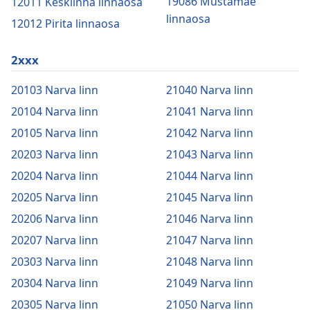
19086 Mustamäe
12011 Kesklinna linnaosa
linnaosa
12012 Pirita linnaosa
2xxx
20103 Narva linn
21040 Narva linn
20104 Narva linn
21041 Narva linn
20105 Narva linn
21042 Narva linn
20203 Narva linn
21043 Narva linn
20204 Narva linn
21044 Narva linn
20205 Narva linn
21045 Narva linn
20206 Narva linn
21046 Narva linn
20207 Narva linn
21047 Narva linn
20303 Narva linn
21048 Narva linn
20304 Narva linn
21049 Narva linn
20305 Narva linn
21050 Narva linn