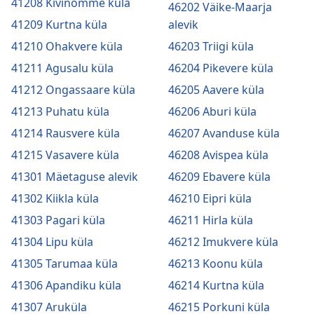
41208 Kivinõmme küla
46202 Väike-Maarja
41209 Kurtna küla
alevik
41210 Ohakvere küla
46203 Triigi küla
41211 Agusalu küla
46204 Pikevere küla
41212 Ongassaare küla
46205 Aavere küla
41213 Puhatu küla
46206 Aburi küla
41214 Rausvere küla
46207 Avanduse küla
41215 Vasavere küla
46208 Avispea küla
41301 Mäetaguse alevik
46209 Ebavere küla
41302 Kiikla küla
46210 Eipri küla
41303 Pagari küla
46211 Hirla küla
41304 Lipu küla
46212 Imukvere küla
41305 Tarumaa küla
46213 Koonu küla
41306 Apandiku küla
46214 Kurtna küla
41307 Aruküla
46215 Porkuni küla