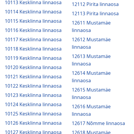
10113 Kesklinna linnaosa
12112 Pirita linnaosa
10114 Kesklinna linnaosa
12113 Pirita linnaosa
10115 Kesklinna linnaosa
12611 Mustamäe
10116 Kesklinna linnaosa
linnaosa
10117 Kesklinna linnaosa
12612 Mustamäe
linnaosa
10118 Kesklinna linnaosa
12613 Mustamäe
10119 Kesklinna linnaosa
linnaosa
10120 Kesklinna linnaosa
12614 Mustamäe
10121 Kesklinna linnaosa
linnaosa
10122 Kesklinna linnaosa
12615 Mustamäe
10123 Kesklinna linnaosa
linnaosa
10124 Kesklinna linnaosa
12616 Mustamäe
10125 Kesklinna linnaosa
linnaosa
10126 Kesklinna linnaosa
12617 Nõmme linnaosa
10127 Kesklinna linnaosa
12618 Mustamäe