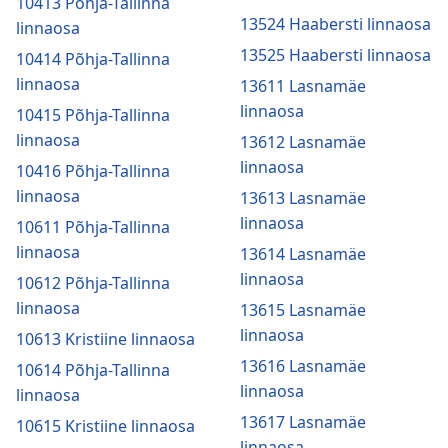
10413 Põhja-Tallinna
13524 Haabersti linnaosa
linnaosa
13525 Haabersti linnaosa
10414 Põhja-Tallinna
linnaosa
13611 Lasnamäe
linnaosa
10415 Põhja-Tallinna
linnaosa
13612 Lasnamäe
linnaosa
10416 Põhja-Tallinna
linnaosa
13613 Lasnamäe
linnaosa
10611 Põhja-Tallinna
linnaosa
13614 Lasnamäe
linnaosa
10612 Põhja-Tallinna
linnaosa
13615 Lasnamäe
linnaosa
10613 Kristiine linnaosa
13616 Lasnamäe
10614 Põhja-Tallinna
linnaosa
linnaosa
13617 Lasnamäe
10615 Kristiine linnaosa
linnaosa