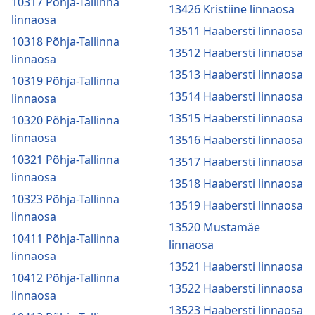
10317 Põhja-Tallinna
13426 Kristiine linnaosa
linnaosa
13511 Haabersti linnaosa
10318 Põhja-Tallinna
13512 Haabersti linnaosa
linnaosa
13513 Haabersti linnaosa
10319 Põhja-Tallinna
13514 Haabersti linnaosa
linnaosa
13515 Haabersti linnaosa
10320 Põhja-Tallinna
linnaosa
13516 Haabersti linnaosa
10321 Põhja-Tallinna
13517 Haabersti linnaosa
linnaosa
13518 Haabersti linnaosa
10323 Põhja-Tallinna
13519 Haabersti linnaosa
linnaosa
13520 Mustamäe
10411 Põhja-Tallinna
linnaosa
linnaosa
13521 Haabersti linnaosa
10412 Põhja-Tallinna
13522 Haabersti linnaosa
linnaosa
13523 Haabersti linnaosa