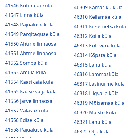
41546 Kotinuka küla
46309 Kamariku küla
41547 Linna küla
46310 Kellamäe küla
41548 Pajualuse küla
46311 Kitsemetsa küla
41549 Pargitaguse küla
46312 Koila küla
41550 Ahtme linnaosa
46313 Koluvere küla
41551 Ahtme linnaosa
46314 Kõpsta küla
41552 Sompa küla
46315 Lahu küla
41553 Amula küla
46316 Lammasküla
41554 Kaasikaia küla
46317 Lasinurme küla
41555 Kaasikvälja küla
46318 Liigvalla küla
41556 Järve linnaosa
46319 Mõisamaa küla
41557 Valaste küla
46320 Mäiste küla
41558 Edise küla
46321 Lahu küla
41568 Pajualuse küla
46322 Olju küla