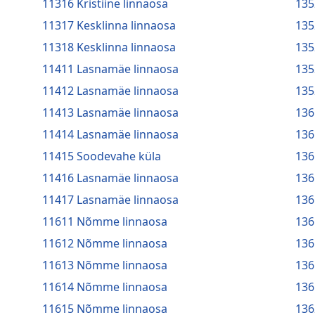
11316 Kristiine linnaosa
135
11317 Kesklinna linnaosa
135
11318 Kesklinna linnaosa
135
11411 Lasnamäe linnaosa
135
11412 Lasnamäe linnaosa
135
11413 Lasnamäe linnaosa
136
11414 Lasnamäe linnaosa
136
11415 Soodevahe küla
136
11416 Lasnamäe linnaosa
136
11417 Lasnamäe linnaosa
136
11611 Nõmme linnaosa
136
11612 Nõmme linnaosa
136
11613 Nõmme linnaosa
136
11614 Nõmme linnaosa
136
11615 Nõmme linnaosa
136