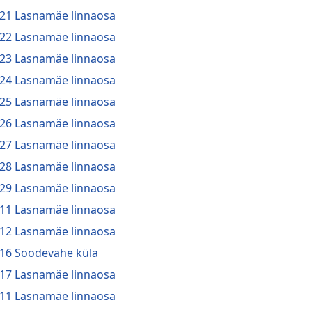
21 Lasnamäe linnaosa
22 Lasnamäe linnaosa
23 Lasnamäe linnaosa
24 Lasnamäe linnaosa
25 Lasnamäe linnaosa
26 Lasnamäe linnaosa
27 Lasnamäe linnaosa
28 Lasnamäe linnaosa
29 Lasnamäe linnaosa
11 Lasnamäe linnaosa
12 Lasnamäe linnaosa
16 Soodevahe küla
17 Lasnamäe linnaosa
11 Lasnamäe linnaosa