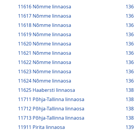
11616 Nõmme linnaosa
136
11617 Nõmme linnaosa
136
11618 Nõmme linnaosa
136
11619 Nõmme linnaosa
136
11620 Nõmme linnaosa
136
11621 Nõmme linnaosa
136
11622 Nõmme linnaosa
136
11623 Nõmme linnaosa
136
11624 Nõmme linnaosa
136
11625 Haabersti linnaosa
138
11711 Põhja-Tallinna linnaosa
138
11712 Põhja-Tallinna linnaosa
138
11713 Põhja-Tallinna linnaosa
138
11911 Pirita linnaosa
139