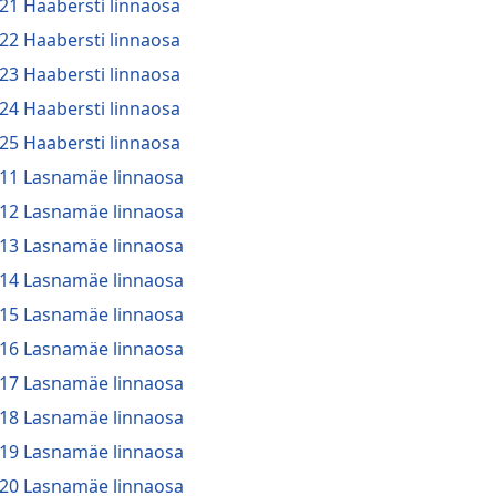
21 Haabersti linnaosa
22 Haabersti linnaosa
23 Haabersti linnaosa
24 Haabersti linnaosa
25 Haabersti linnaosa
11 Lasnamäe linnaosa
12 Lasnamäe linnaosa
13 Lasnamäe linnaosa
14 Lasnamäe linnaosa
15 Lasnamäe linnaosa
16 Lasnamäe linnaosa
17 Lasnamäe linnaosa
18 Lasnamäe linnaosa
19 Lasnamäe linnaosa
20 Lasnamäe linnaosa