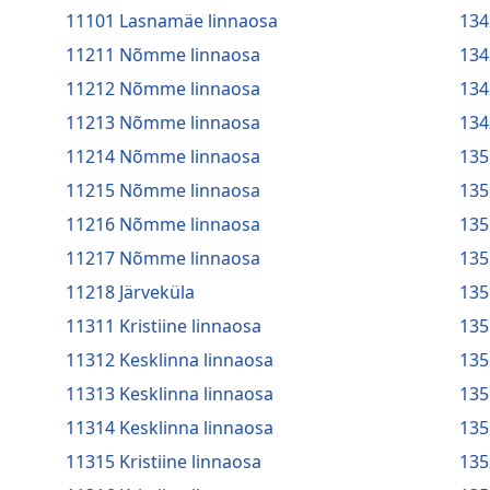
11101 Lasnamäe linnaosa
134
11211 Nõmme linnaosa
134
11212 Nõmme linnaosa
134
11213 Nõmme linnaosa
134
11214 Nõmme linnaosa
135
11215 Nõmme linnaosa
135
11216 Nõmme linnaosa
135
11217 Nõmme linnaosa
135
11218 Järveküla
135
11311 Kristiine linnaosa
135
11312 Kesklinna linnaosa
135
11313 Kesklinna linnaosa
135
11314 Kesklinna linnaosa
135
11315 Kristiine linnaosa
135