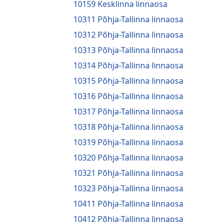
10159 Kesklinna linnaosa
10311 Põhja-Tallinna linnaosa
10312 Põhja-Tallinna linnaosa
10313 Põhja-Tallinna linnaosa
10314 Põhja-Tallinna linnaosa
10315 Põhja-Tallinna linnaosa
10316 Põhja-Tallinna linnaosa
10317 Põhja-Tallinna linnaosa
10318 Põhja-Tallinna linnaosa
10319 Põhja-Tallinna linnaosa
10320 Põhja-Tallinna linnaosa
10321 Põhja-Tallinna linnaosa
10323 Põhja-Tallinna linnaosa
10411 Põhja-Tallinna linnaosa
10412 Põhja-Tallinna linnaosa