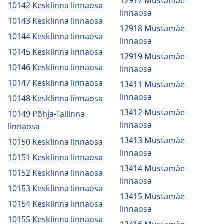
12917 Mustamäe
10142 Kesklinna linnaosa
linnaosa
10143 Kesklinna linnaosa
12918 Mustamäe
10144 Kesklinna linnaosa
linnaosa
10145 Kesklinna linnaosa
12919 Mustamäe
10146 Kesklinna linnaosa
linnaosa
10147 Kesklinna linnaosa
13411 Mustamäe
linnaosa
10148 Kesklinna linnaosa
13412 Mustamäe
10149 Põhja-Tallinna
linnaosa
linnaosa
13413 Mustamäe
10150 Kesklinna linnaosa
linnaosa
10151 Kesklinna linnaosa
13414 Mustamäe
10152 Kesklinna linnaosa
linnaosa
10153 Kesklinna linnaosa
13415 Mustamäe
10154 Kesklinna linnaosa
linnaosa
10155 Kesklinna linnaosa