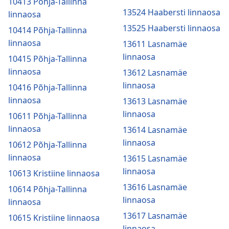
10413 Põhja-Tallinna
13524 Haabersti linnaosa
linnaosa
13525 Haabersti linnaosa
10414 Põhja-Tallinna
linnaosa
13611 Lasnamäe
linnaosa
10415 Põhja-Tallinna
linnaosa
13612 Lasnamäe
linnaosa
10416 Põhja-Tallinna
linnaosa
13613 Lasnamäe
linnaosa
10611 Põhja-Tallinna
linnaosa
13614 Lasnamäe
linnaosa
10612 Põhja-Tallinna
linnaosa
13615 Lasnamäe
linnaosa
10613 Kristiine linnaosa
13616 Lasnamäe
10614 Põhja-Tallinna
linnaosa
linnaosa
13617 Lasnamäe
10615 Kristiine linnaosa
linnaosa