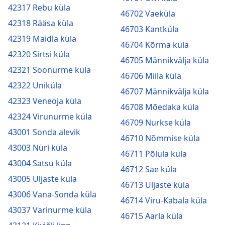
42317 Rebu küla
46702 Vaeküla
42318 Rääsa küla
46703 Kantküla
42319 Maidla küla
46704 Kõrma küla
42320 Sirtsi küla
46705 Männikvälja küla
42321 Soonurme küla
46706 Miila küla
42322 Uniküla
46707 Männikvälja küla
42323 Veneoja küla
46708 Mõedaka küla
42324 Virunurme küla
46709 Nurkse küla
43001 Sonda alevik
46710 Nõmmise küla
43003 Nüri küla
46711 Põlula küla
43004 Satsu küla
46712 Sae küla
43005 Uljaste küla
46713 Uljaste küla
43006 Vana-Sonda küla
46714 Viru-Kabala küla
43037 Varinurme küla
46715 Aarla küla