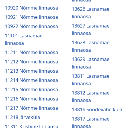
10920 Nõmme linnaosa
13626 Lasnamäe
linnaosa
10921 Nõmme linnaosa
13627 Lasnamäe
10922 Nõmme linnaosa
linnaosa
11101 Lasnamäe
13628 Lasnamäe
linnaosa
linnaosa
11211 Nõmme linnaosa
13629 Lasnamäe
11212 Nõmme linnaosa
linnaosa
11213 Nõmme linnaosa
13811 Lasnamäe
11214 Nõmme linnaosa
linnaosa
11215 Nõmme linnaosa
13812 Lasnamäe
11216 Nõmme linnaosa
linnaosa
11217 Nõmme linnaosa
13816 Soodevahe küla
11218 Järveküla
13817 Lasnamäe
linnaosa
11311 Kristiine linnaosa