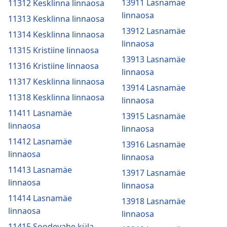
13911 Lasnamäe
11312 Kesklinna linnaosa
linnaosa
11313 Kesklinna linnaosa
13912 Lasnamäe
11314 Kesklinna linnaosa
linnaosa
11315 Kristiine linnaosa
13913 Lasnamäe
11316 Kristiine linnaosa
linnaosa
11317 Kesklinna linnaosa
13914 Lasnamäe
11318 Kesklinna linnaosa
linnaosa
11411 Lasnamäe
13915 Lasnamäe
linnaosa
linnaosa
11412 Lasnamäe
13916 Lasnamäe
linnaosa
linnaosa
11413 Lasnamäe
13917 Lasnamäe
linnaosa
linnaosa
11414 Lasnamäe
13918 Lasnamäe
linnaosa
linnaosa
11415 Soodevahe küla