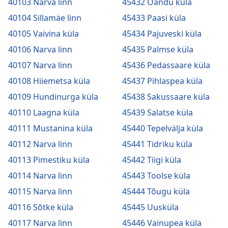
40103 Narva linn
45432 Oandu küla
40104 Sillamäe linn
45433 Paasi küla
40105 Vaivina küla
45434 Pajuveski küla
40106 Narva linn
45435 Palmse küla
40107 Narva linn
45436 Pedassaare küla
40108 Hiiemetsa küla
45437 Pihlaspea küla
40109 Hundinurga küla
45438 Sakussaare küla
40110 Laagna küla
45439 Salatse küla
40111 Mustanina küla
45440 Tepelvälja küla
40112 Narva linn
45441 Tidriku küla
40113 Pimestiku küla
45442 Tiigi küla
40114 Narva linn
45443 Toolse küla
40115 Narva linn
45444 Tõugu küla
40116 Sõtke küla
45445 Uusküla
40117 Narva linn
45446 Vainupea küla