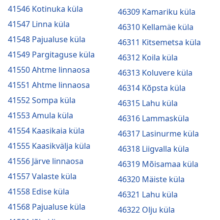
41546 Kotinuka küla
46309 Kamariku küla
41547 Linna küla
46310 Kellamäe küla
41548 Pajualuse küla
46311 Kitsemetsa küla
41549 Pargitaguse küla
46312 Koila küla
41550 Ahtme linnaosa
46313 Koluvere küla
41551 Ahtme linnaosa
46314 Kõpsta küla
41552 Sompa küla
46315 Lahu küla
41553 Amula küla
46316 Lammasküla
41554 Kaasikaia küla
46317 Lasinurme küla
41555 Kaasikvälja küla
46318 Liigvalla küla
41556 Järve linnaosa
46319 Mõisamaa küla
41557 Valaste küla
46320 Mäiste küla
41558 Edise küla
46321 Lahu küla
41568 Pajualuse küla
46322 Olju küla