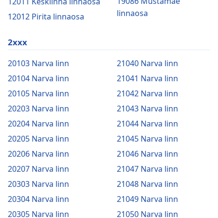
19086 Mustamäe
12011 Kesklinna linnaosa
linnaosa
12012 Pirita linnaosa
2xxx
20103 Narva linn
21040 Narva linn
20104 Narva linn
21041 Narva linn
20105 Narva linn
21042 Narva linn
20203 Narva linn
21043 Narva linn
20204 Narva linn
21044 Narva linn
20205 Narva linn
21045 Narva linn
20206 Narva linn
21046 Narva linn
20207 Narva linn
21047 Narva linn
20303 Narva linn
21048 Narva linn
20304 Narva linn
21049 Narva linn
20305 Narva linn
21050 Narva linn