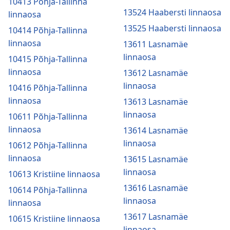
10413 Põhja-Tallinna
13524 Haabersti linnaosa
linnaosa
13525 Haabersti linnaosa
10414 Põhja-Tallinna
linnaosa
13611 Lasnamäe
linnaosa
10415 Põhja-Tallinna
linnaosa
13612 Lasnamäe
linnaosa
10416 Põhja-Tallinna
linnaosa
13613 Lasnamäe
linnaosa
10611 Põhja-Tallinna
linnaosa
13614 Lasnamäe
linnaosa
10612 Põhja-Tallinna
linnaosa
13615 Lasnamäe
linnaosa
10613 Kristiine linnaosa
13616 Lasnamäe
10614 Põhja-Tallinna
linnaosa
linnaosa
13617 Lasnamäe
10615 Kristiine linnaosa
linnaosa