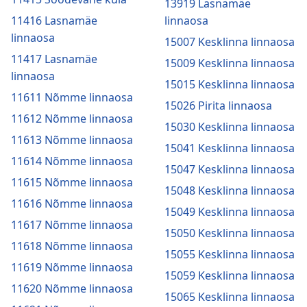
13919 Lasnamäe
11416 Lasnamäe
linnaosa
linnaosa
15007 Kesklinna linnaosa
11417 Lasnamäe
15009 Kesklinna linnaosa
linnaosa
15015 Kesklinna linnaosa
11611 Nõmme linnaosa
15026 Pirita linnaosa
11612 Nõmme linnaosa
15030 Kesklinna linnaosa
11613 Nõmme linnaosa
15041 Kesklinna linnaosa
11614 Nõmme linnaosa
15047 Kesklinna linnaosa
11615 Nõmme linnaosa
15048 Kesklinna linnaosa
11616 Nõmme linnaosa
15049 Kesklinna linnaosa
11617 Nõmme linnaosa
15050 Kesklinna linnaosa
11618 Nõmme linnaosa
15055 Kesklinna linnaosa
11619 Nõmme linnaosa
15059 Kesklinna linnaosa
11620 Nõmme linnaosa
15065 Kesklinna linnaosa