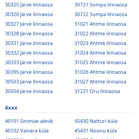
30325 Järve linnaosa
30721 Sompa linnaosa
30326 Järve linnaosa
30722 Sompa linnaosa
30327 Järve linnaosa
31021 Ahtme linnaosa
30328 Järve linnaosa
31022 Ahtme linnaosa
30331 Järve linnaosa
31023 Ahtme linnaosa
30332 Järve linnaosa
31024 Ahtme linnaosa
30333 Järve linnaosa
31025 Ahtme linnaosa
30395 Järve linnaosa
31026 Ahtme linnaosa
30503 Järve linnaosa
31027 Ahtme linnaosa
30504 Järve linnaosa
31221 Oru linnaosa
4xxx
40101 Sinimäe alevik
45430 Natturi küla
40102 Vaivara küla
45431 Noonu küla