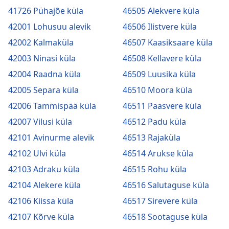
41726 Pühajõe küla
46505 Alekvere küla
42001 Lohusuu alevik
46506 Ilistvere küla
42002 Kalmaküla
46507 Kaasiksaare küla
42003 Ninasi küla
46508 Kellavere küla
42004 Raadna küla
46509 Luusika küla
42005 Separa küla
46510 Moora küla
42006 Tammispää küla
46511 Paasvere küla
42007 Vilusi küla
46512 Padu küla
42101 Avinurme alevik
46513 Rajaküla
42102 Ulvi küla
46514 Arukse küla
42103 Adraku küla
46515 Rohu küla
42104 Alekere küla
46516 Salutaguse küla
42106 Kiissa küla
46517 Sirevere küla
42107 Kõrve küla
46518 Sootaguse küla