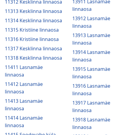
13911 Lasnamäe
11312 Kesklinna linnaosa
linnaosa
11313 Kesklinna linnaosa
13912 Lasnamäe
11314 Kesklinna linnaosa
linnaosa
11315 Kristiine linnaosa
13913 Lasnamäe
11316 Kristiine linnaosa
linnaosa
11317 Kesklinna linnaosa
13914 Lasnamäe
11318 Kesklinna linnaosa
linnaosa
11411 Lasnamäe
13915 Lasnamäe
linnaosa
linnaosa
11412 Lasnamäe
13916 Lasnamäe
linnaosa
linnaosa
11413 Lasnamäe
13917 Lasnamäe
linnaosa
linnaosa
11414 Lasnamäe
13918 Lasnamäe
linnaosa
linnaosa
11415 Soodevahe küla