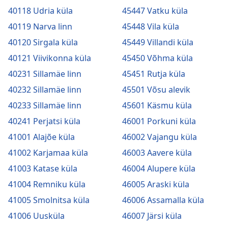
40118 Udria küla
45447 Vatku küla
40119 Narva linn
45448 Vila küla
40120 Sirgala küla
45449 Villandi küla
40121 Viivikonna küla
45450 Võhma küla
40231 Sillamäe linn
45451 Rutja küla
40232 Sillamäe linn
45501 Võsu alevik
40233 Sillamäe linn
45601 Käsmu küla
40241 Perjatsi küla
46001 Porkuni küla
41001 Alajõe küla
46002 Vajangu küla
41002 Karjamaa küla
46003 Aavere küla
41003 Katase küla
46004 Alupere küla
41004 Remniku küla
46005 Araski küla
41005 Smolnitsa küla
46006 Assamalla küla
41006 Uusküla
46007 Järsi küla