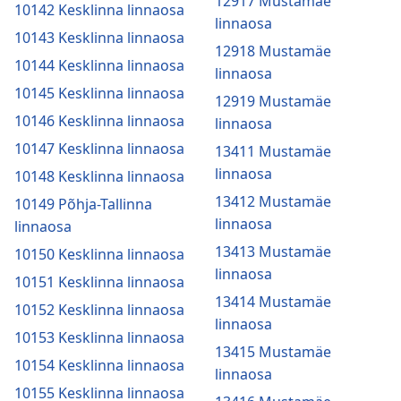
12917 Mustamäe
10142 Kesklinna linnaosa
linnaosa
10143 Kesklinna linnaosa
12918 Mustamäe
10144 Kesklinna linnaosa
linnaosa
10145 Kesklinna linnaosa
12919 Mustamäe
10146 Kesklinna linnaosa
linnaosa
10147 Kesklinna linnaosa
13411 Mustamäe
linnaosa
10148 Kesklinna linnaosa
13412 Mustamäe
10149 Põhja-Tallinna
linnaosa
linnaosa
13413 Mustamäe
10150 Kesklinna linnaosa
linnaosa
10151 Kesklinna linnaosa
13414 Mustamäe
10152 Kesklinna linnaosa
linnaosa
10153 Kesklinna linnaosa
13415 Mustamäe
10154 Kesklinna linnaosa
linnaosa
10155 Kesklinna linnaosa