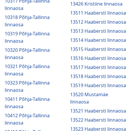
10317 Põhja-Tallinna
13426 Kristiine linnaosa
linnaosa
13511 Haabersti linnaosa
10318 Põhja-Tallinna
13512 Haabersti linnaosa
linnaosa
13513 Haabersti linnaosa
10319 Põhja-Tallinna
13514 Haabersti linnaosa
linnaosa
13515 Haabersti linnaosa
10320 Põhja-Tallinna
linnaosa
13516 Haabersti linnaosa
10321 Põhja-Tallinna
13517 Haabersti linnaosa
linnaosa
13518 Haabersti linnaosa
10323 Põhja-Tallinna
13519 Haabersti linnaosa
linnaosa
13520 Mustamäe
10411 Põhja-Tallinna
linnaosa
linnaosa
13521 Haabersti linnaosa
10412 Põhja-Tallinna
13522 Haabersti linnaosa
linnaosa
13523 Haabersti linnaosa