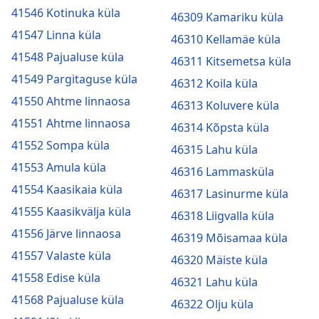
41546 Kotinuka küla
46309 Kamariku küla
41547 Linna küla
46310 Kellamäe küla
41548 Pajualuse küla
46311 Kitsemetsa küla
41549 Pargitaguse küla
46312 Koila küla
41550 Ahtme linnaosa
46313 Koluvere küla
41551 Ahtme linnaosa
46314 Kõpsta küla
41552 Sompa küla
46315 Lahu küla
41553 Amula küla
46316 Lammasküla
41554 Kaasikaia küla
46317 Lasinurme küla
41555 Kaasikvälja küla
46318 Liigvalla küla
41556 Järve linnaosa
46319 Mõisamaa küla
41557 Valaste küla
46320 Mäiste küla
41558 Edise küla
46321 Lahu küla
41568 Pajualuse küla
46322 Olju küla