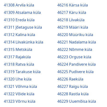
41308 Arvila küla
46216 Kärsa küla
41309 Atsalama küla
46217 Käru küla
41310 Ereda küla
46218 Liivaküla
41311 Jõetaguse küla
46219 Määri küla
41312 Kalina küla
46220 Müüriku küla
41314 Liivakünka küla
46221 Nadalama küla
41315 Metsküla
46222 Nõmme küla
41317 Rajaküla
46223 Orguse küla
41318 Ratva küla
46224 Pandivere küla
41319 Tarakuse küla
46225 Pudivere küla
41320 Uhe küla
46226 Raeküla
41321 Võhma küla
46227 Raigu küla
41322 Võide küla
46228 Rastla küla
41323 Võrnu küla
46229 Uuemõisa küla