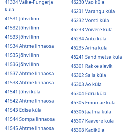
41324 Väike-Pungerja
46230 Vao küla
küla
46231 Varangu küla
41531 Jõhvi linn
46232 Vorsti küla
41532 Jõhvi linn
46233 Võivere küla
41533 Jõhvi linn
46234 Äntu küla
41534 Ahtme linnaosa
46235 Ärina küla
41535 Jõhvi linn
46241 Sandimetsa küla
41536 Jõhvi linn
46301 Rakke alevik
41537 Ahtme linnaosa
46302 Salla küla
41538 Ahtme linnaosa
46303 Ao küla
41541 Jõhvi küla
46304 Edru küla
41542 Ahtme linnaosa
46305 Emumäe küla
41543 Edise küla
46306 Jäätma küla
41544 Sompa linnaosa
46307 Kaavere küla
41545 Ahtme linnaosa
46308 Kadiküla