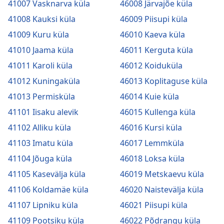
41007 Vasknarva küla
46008 Järvajõe küla
41008 Kauksi küla
46009 Piisupi küla
41009 Kuru küla
46010 Kaeva küla
41010 Jaama küla
46011 Kerguta küla
41011 Karoli küla
46012 Koiduküla
41012 Kuningaküla
46013 Koplitaguse küla
41013 Permisküla
46014 Kuie küla
41101 Iisaku alevik
46015 Kullenga küla
41102 Alliku küla
46016 Kursi küla
41103 Imatu küla
46017 Lemmküla
41104 Jõuga küla
46018 Loksa küla
41105 Kasevälja küla
46019 Metskaevu küla
41106 Koldamäe küla
46020 Naistevälja küla
41107 Lipniku küla
46021 Piisupi küla
41109 Pootsiku küla
46022 Põdrangu küla