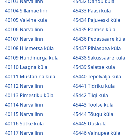
40103 Narva linn
45432 Oandu küla
40104 Sillamäe linn
45433 Paasi küla
40105 Vaivina küla
45434 Pajuveski küla
40106 Narva linn
45435 Palmse küla
40107 Narva linn
45436 Pedassaare küla
40108 Hiiemetsa küla
45437 Pihlaspea küla
40109 Hundinurga küla
45438 Sakussaare küla
40110 Laagna küla
45439 Salatse küla
40111 Mustanina küla
45440 Tepelvälja küla
40112 Narva linn
45441 Tidriku küla
40113 Pimestiku küla
45442 Tiigi küla
40114 Narva linn
45443 Toolse küla
40115 Narva linn
45444 Tõugu küla
40116 Sõtke küla
45445 Uusküla
40117 Narva linn
45446 Vainupea küla