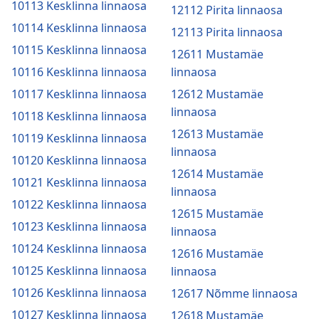
10113 Kesklinna linnaosa
12112 Pirita linnaosa
10114 Kesklinna linnaosa
12113 Pirita linnaosa
10115 Kesklinna linnaosa
12611 Mustamäe
10116 Kesklinna linnaosa
linnaosa
10117 Kesklinna linnaosa
12612 Mustamäe
linnaosa
10118 Kesklinna linnaosa
12613 Mustamäe
10119 Kesklinna linnaosa
linnaosa
10120 Kesklinna linnaosa
12614 Mustamäe
10121 Kesklinna linnaosa
linnaosa
10122 Kesklinna linnaosa
12615 Mustamäe
10123 Kesklinna linnaosa
linnaosa
10124 Kesklinna linnaosa
12616 Mustamäe
10125 Kesklinna linnaosa
linnaosa
10126 Kesklinna linnaosa
12617 Nõmme linnaosa
10127 Kesklinna linnaosa
12618 Mustamäe