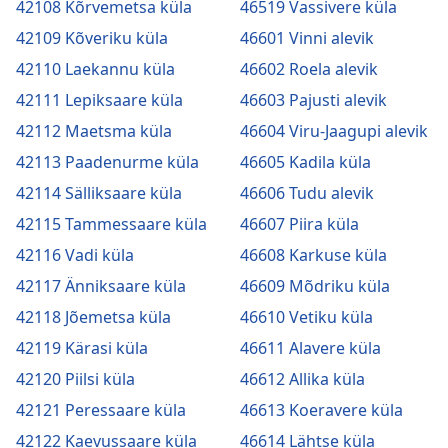
42108 Kõrvemetsa küla
46519 Vassivere küla
42109 Kõveriku küla
46601 Vinni alevik
42110 Laekannu küla
46602 Roela alevik
42111 Lepiksaare küla
46603 Pajusti alevik
42112 Maetsma küla
46604 Viru-Jaagupi alevik
42113 Paadenurme küla
46605 Kadila küla
42114 Sälliksaare küla
46606 Tudu alevik
42115 Tammessaare küla
46607 Piira küla
42116 Vadi küla
46608 Karkuse küla
42117 Änniksaare küla
46609 Mõdriku küla
42118 Jõemetsa küla
46610 Vetiku küla
42119 Kärasi küla
46611 Alavere küla
42120 Piilsi küla
46612 Allika küla
42121 Peressaare küla
46613 Koeravere küla
42122 Kaevussaare küla
46614 Lähtse küla