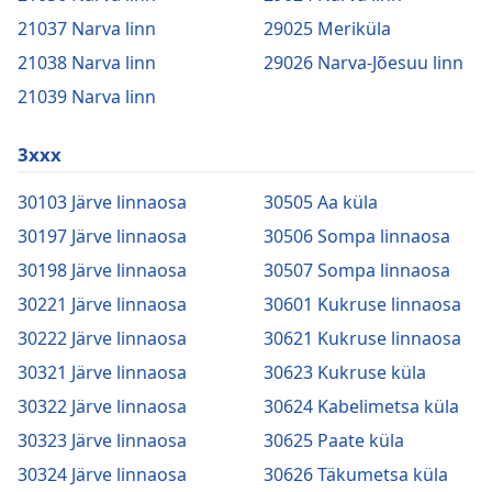
21037 Narva linn
29025 Meriküla
21038 Narva linn
29026 Narva-Jõesuu linn
21039 Narva linn
3xxx
30103 Järve linnaosa
30505 Aa küla
30197 Järve linnaosa
30506 Sompa linnaosa
30198 Järve linnaosa
30507 Sompa linnaosa
30221 Järve linnaosa
30601 Kukruse linnaosa
30222 Järve linnaosa
30621 Kukruse linnaosa
30321 Järve linnaosa
30623 Kukruse küla
30322 Järve linnaosa
30624 Kabelimetsa küla
30323 Järve linnaosa
30625 Paate küla
30324 Järve linnaosa
30626 Täkumetsa küla