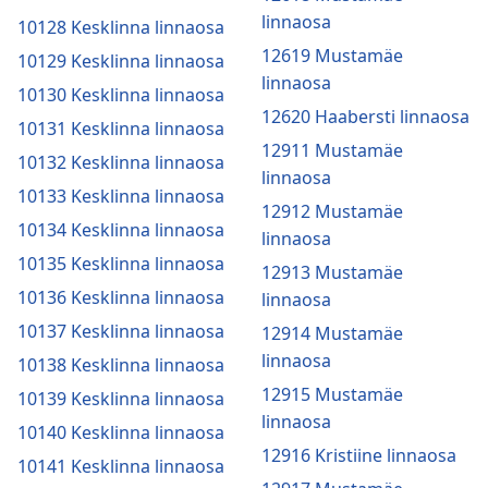
linnaosa
10128 Kesklinna linnaosa
12619 Mustamäe
10129 Kesklinna linnaosa
linnaosa
10130 Kesklinna linnaosa
12620 Haabersti linnaosa
10131 Kesklinna linnaosa
12911 Mustamäe
10132 Kesklinna linnaosa
linnaosa
10133 Kesklinna linnaosa
12912 Mustamäe
10134 Kesklinna linnaosa
linnaosa
10135 Kesklinna linnaosa
12913 Mustamäe
10136 Kesklinna linnaosa
linnaosa
10137 Kesklinna linnaosa
12914 Mustamäe
linnaosa
10138 Kesklinna linnaosa
12915 Mustamäe
10139 Kesklinna linnaosa
linnaosa
10140 Kesklinna linnaosa
12916 Kristiine linnaosa
10141 Kesklinna linnaosa