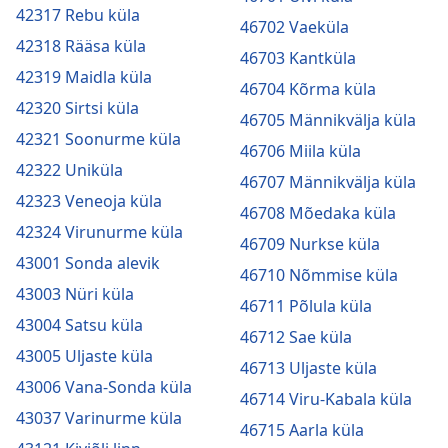
42317 Rebu küla
46702 Vaeküla
42318 Rääsa küla
46703 Kantküla
42319 Maidla küla
46704 Kõrma küla
42320 Sirtsi küla
46705 Männikvälja küla
42321 Soonurme küla
46706 Miila küla
42322 Uniküla
46707 Männikvälja küla
42323 Veneoja küla
46708 Mõedaka küla
42324 Virunurme küla
46709 Nurkse küla
43001 Sonda alevik
46710 Nõmmise küla
43003 Nüri küla
46711 Põlula küla
43004 Satsu küla
46712 Sae küla
43005 Uljaste küla
46713 Uljaste küla
43006 Vana-Sonda küla
46714 Viru-Kabala küla
43037 Varinurme küla
46715 Aarla küla