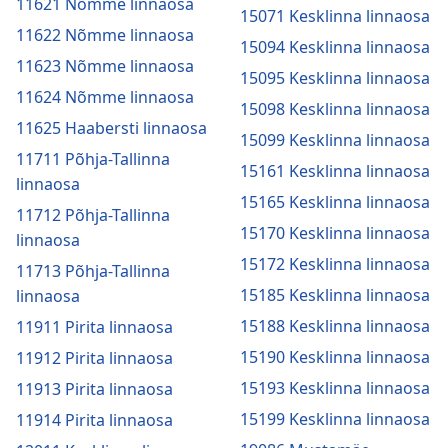
11621 Nõmme linnaosa
15071 Kesklinna linnaosa
11622 Nõmme linnaosa
15094 Kesklinna linnaosa
11623 Nõmme linnaosa
15095 Kesklinna linnaosa
11624 Nõmme linnaosa
15098 Kesklinna linnaosa
11625 Haabersti linnaosa
15099 Kesklinna linnaosa
11711 Põhja-Tallinna
15161 Kesklinna linnaosa
linnaosa
15165 Kesklinna linnaosa
11712 Põhja-Tallinna
15170 Kesklinna linnaosa
linnaosa
15172 Kesklinna linnaosa
11713 Põhja-Tallinna
15185 Kesklinna linnaosa
linnaosa
15188 Kesklinna linnaosa
11911 Pirita linnaosa
15190 Kesklinna linnaosa
11912 Pirita linnaosa
15193 Kesklinna linnaosa
11913 Pirita linnaosa
15199 Kesklinna linnaosa
11914 Pirita linnaosa