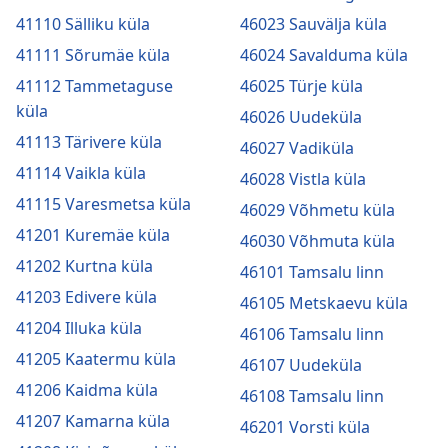
41110 Sälliku küla
46023 Sauvälja küla
41111 Sõrumäe küla
46024 Savalduma küla
41112 Tammetaguse
46025 Türje küla
küla
46026 Uudeküla
41113 Tärivere küla
46027 Vadiküla
41114 Vaikla küla
46028 Vistla küla
41115 Varesmetsa küla
46029 Võhmetu küla
41201 Kuremäe küla
46030 Võhmuta küla
41202 Kurtna küla
46101 Tamsalu linn
41203 Edivere küla
46105 Metskaevu küla
41204 Illuka küla
46106 Tamsalu linn
41205 Kaatermu küla
46107 Uudeküla
41206 Kaidma küla
46108 Tamsalu linn
41207 Kamarna küla
46201 Vorsti küla