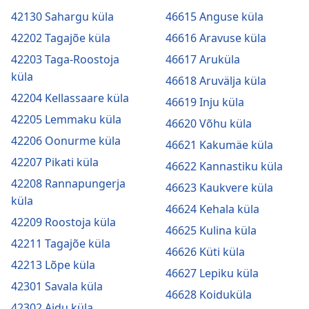
42130 Sahargu küla
46615 Anguse küla
42202 Tagajõe küla
46616 Aravuse küla
42203 Taga-Roostoja
46617 Aruküla
küla
46618 Aruvälja küla
42204 Kellassaare küla
46619 Inju küla
42205 Lemmaku küla
46620 Võhu küla
42206 Oonurme küla
46621 Kakumäe küla
42207 Pikati küla
46622 Kannastiku küla
42208 Rannapungerja
46623 Kaukvere küla
küla
46624 Kehala küla
42209 Roostoja küla
46625 Kulina küla
42211 Tagajõe küla
46626 Küti küla
42213 Lõpe küla
46627 Lepiku küla
42301 Savala küla
46628 Koiduküla
42302 Aidu küla