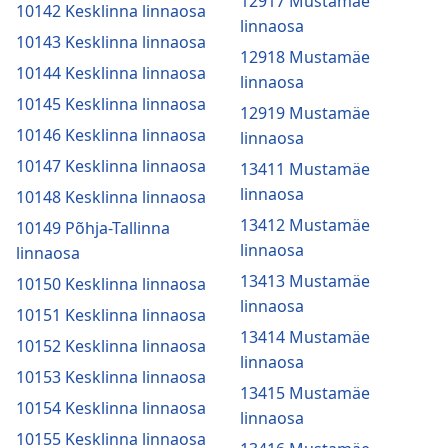
12917 Mustamäe
10142 Kesklinna linnaosa
linnaosa
10143 Kesklinna linnaosa
12918 Mustamäe
10144 Kesklinna linnaosa
linnaosa
10145 Kesklinna linnaosa
12919 Mustamäe
10146 Kesklinna linnaosa
linnaosa
10147 Kesklinna linnaosa
13411 Mustamäe
linnaosa
10148 Kesklinna linnaosa
13412 Mustamäe
10149 Põhja-Tallinna
linnaosa
linnaosa
13413 Mustamäe
10150 Kesklinna linnaosa
linnaosa
10151 Kesklinna linnaosa
13414 Mustamäe
10152 Kesklinna linnaosa
linnaosa
10153 Kesklinna linnaosa
13415 Mustamäe
10154 Kesklinna linnaosa
linnaosa
10155 Kesklinna linnaosa