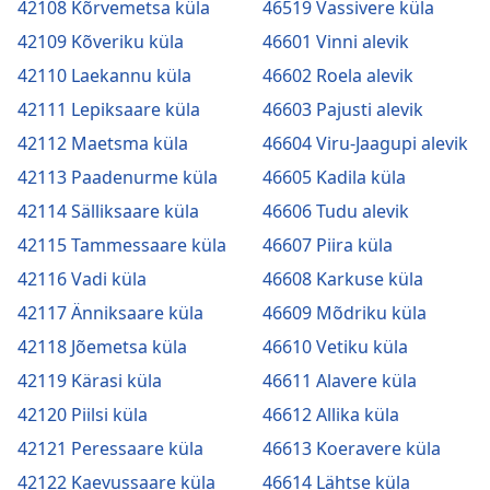
42108 Kõrvemetsa küla
46519 Vassivere küla
42109 Kõveriku küla
46601 Vinni alevik
42110 Laekannu küla
46602 Roela alevik
42111 Lepiksaare küla
46603 Pajusti alevik
42112 Maetsma küla
46604 Viru-Jaagupi alevik
42113 Paadenurme küla
46605 Kadila küla
42114 Sälliksaare küla
46606 Tudu alevik
42115 Tammessaare küla
46607 Piira küla
42116 Vadi küla
46608 Karkuse küla
42117 Änniksaare küla
46609 Mõdriku küla
42118 Jõemetsa küla
46610 Vetiku küla
42119 Kärasi küla
46611 Alavere küla
42120 Piilsi küla
46612 Allika küla
42121 Peressaare küla
46613 Koeravere küla
42122 Kaevussaare küla
46614 Lähtse küla