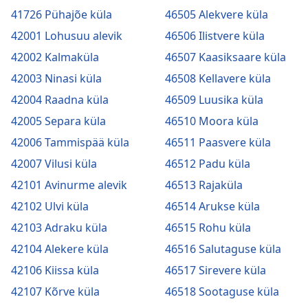
41726 Pühajõe küla
46505 Alekvere küla
42001 Lohusuu alevik
46506 Ilistvere küla
42002 Kalmaküla
46507 Kaasiksaare küla
42003 Ninasi küla
46508 Kellavere küla
42004 Raadna küla
46509 Luusika küla
42005 Separa küla
46510 Moora küla
42006 Tammispää küla
46511 Paasvere küla
42007 Vilusi küla
46512 Padu küla
42101 Avinurme alevik
46513 Rajaküla
42102 Ulvi küla
46514 Arukse küla
42103 Adraku küla
46515 Rohu küla
42104 Alekere küla
46516 Salutaguse küla
42106 Kiissa küla
46517 Sirevere küla
42107 Kõrve küla
46518 Sootaguse küla