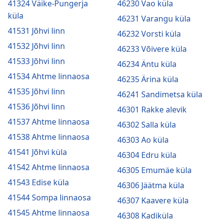
41324 Väike-Pungerja
46230 Vao küla
küla
46231 Varangu küla
41531 Jõhvi linn
46232 Vorsti küla
41532 Jõhvi linn
46233 Võivere küla
41533 Jõhvi linn
46234 Äntu küla
41534 Ahtme linnaosa
46235 Ärina küla
41535 Jõhvi linn
46241 Sandimetsa küla
41536 Jõhvi linn
46301 Rakke alevik
41537 Ahtme linnaosa
46302 Salla küla
41538 Ahtme linnaosa
46303 Ao küla
41541 Jõhvi küla
46304 Edru küla
41542 Ahtme linnaosa
46305 Emumäe küla
41543 Edise küla
46306 Jäätma küla
41544 Sompa linnaosa
46307 Kaavere küla
41545 Ahtme linnaosa
46308 Kadiküla