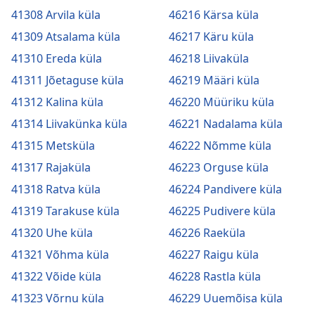
41308 Arvila küla
46216 Kärsa küla
41309 Atsalama küla
46217 Käru küla
41310 Ereda küla
46218 Liivaküla
41311 Jõetaguse küla
46219 Määri küla
41312 Kalina küla
46220 Müüriku küla
41314 Liivakünka küla
46221 Nadalama küla
41315 Metsküla
46222 Nõmme küla
41317 Rajaküla
46223 Orguse küla
41318 Ratva küla
46224 Pandivere küla
41319 Tarakuse küla
46225 Pudivere küla
41320 Uhe küla
46226 Raeküla
41321 Võhma küla
46227 Raigu küla
41322 Võide küla
46228 Rastla küla
41323 Võrnu küla
46229 Uuemõisa küla