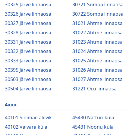
30325 Järve linnaosa
30721 Sompa linnaosa
30326 Järve linnaosa
30722 Sompa linnaosa
30327 Järve linnaosa
31021 Ahtme linnaosa
30328 Järve linnaosa
31022 Ahtme linnaosa
30331 Järve linnaosa
31023 Ahtme linnaosa
30332 Järve linnaosa
31024 Ahtme linnaosa
30333 Järve linnaosa
31025 Ahtme linnaosa
30395 Järve linnaosa
31026 Ahtme linnaosa
30503 Järve linnaosa
31027 Ahtme linnaosa
30504 Järve linnaosa
31221 Oru linnaosa
4xxx
40101 Sinimäe alevik
45430 Natturi küla
40102 Vaivara küla
45431 Noonu küla