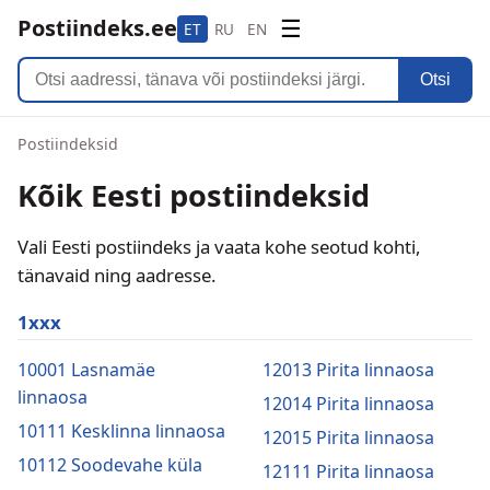
Postiindeks.ee
☰
ET
RU
EN
Otsi
Postiindeksid
Kõik Eesti postiindeksid
Vali Eesti postiindeks ja vaata kohe seotud kohti,
tänavaid ning aadresse.
1xxx
10001 Lasnamäe
12013 Pirita linnaosa
linnaosa
12014 Pirita linnaosa
10111 Kesklinna linnaosa
12015 Pirita linnaosa
10112 Soodevahe küla
12111 Pirita linnaosa