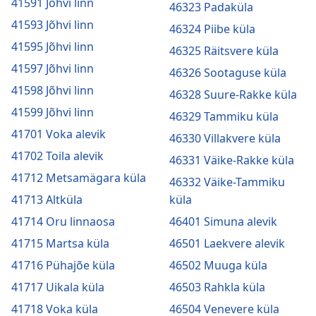
41591 Jõhvi linn
46323 Padaküla
41593 Jõhvi linn
46324 Piibe küla
41595 Jõhvi linn
46325 Räitsvere küla
41597 Jõhvi linn
46326 Sootaguse küla
41598 Jõhvi linn
46328 Suure-Rakke küla
41599 Jõhvi linn
46329 Tammiku küla
41701 Voka alevik
46330 Villakvere küla
41702 Toila alevik
46331 Väike-Rakke küla
41712 Metsamägara küla
46332 Väike-Tammiku
41713 Altküla
küla
41714 Oru linnaosa
46401 Simuna alevik
41715 Martsa küla
46501 Laekvere alevik
41716 Pühajõe küla
46502 Muuga küla
41717 Uikala küla
46503 Rahkla küla
41718 Voka küla
46504 Venevere küla