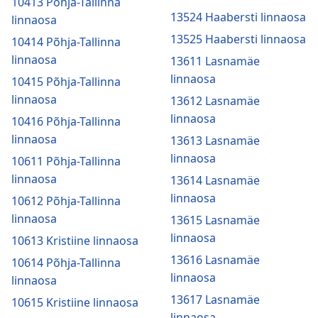
10413 Põhja-Tallinna
13524 Haabersti linnaosa
linnaosa
13525 Haabersti linnaosa
10414 Põhja-Tallinna
linnaosa
13611 Lasnamäe
linnaosa
10415 Põhja-Tallinna
linnaosa
13612 Lasnamäe
linnaosa
10416 Põhja-Tallinna
linnaosa
13613 Lasnamäe
linnaosa
10611 Põhja-Tallinna
linnaosa
13614 Lasnamäe
linnaosa
10612 Põhja-Tallinna
linnaosa
13615 Lasnamäe
linnaosa
10613 Kristiine linnaosa
13616 Lasnamäe
10614 Põhja-Tallinna
linnaosa
linnaosa
13617 Lasnamäe
10615 Kristiine linnaosa
linnaosa